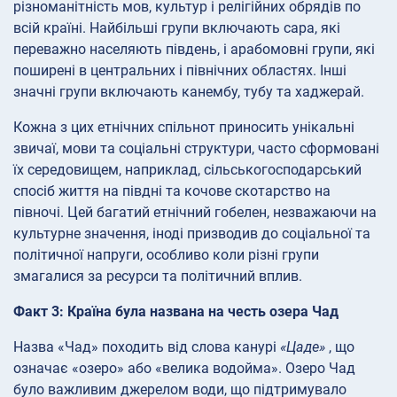
різноманітність мов, культур і релігійних обрядів по
всій країні. Найбільші групи включають сара, які
переважно населяють південь, і арабомовні групи, які
поширені в центральних і північних областях. Інші
значні групи включають канембу, тубу та хаджерай.
Кожна з цих етнічних спільнот приносить унікальні
звичаї, мови та соціальні структури, часто сформовані
їх середовищем, наприклад, сільськогосподарський
спосіб життя на півдні та кочове скотарство на
півночі. Цей багатий етнічний гобелен, незважаючи на
культурне значення, іноді призводив до соціальної та
політичної напруги, особливо коли різні групи
змагалися за ресурси та політичний вплив.
Факт 3: Країна була названа на честь озера Чад
Назва «Чад» походить від слова канурі
«Цаде»
, що
означає «озеро» або «велика водойма». Озеро Чад
було важливим джерелом води, що підтримувало