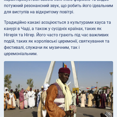
потужний резонансний звук, що робить його ідеальним
для виступів на відкритому повітрі.
Традиційно какакі асоціюється з культурами хауса та
канурі в Чаді, а також у сусідніх країнах, таких як
Нігерія та Нігер. Його часто грають під час важливих
подій, таких як королівські церемонії, святкування та
фестивалі, служачи як музичним, так і
церемоніальним.