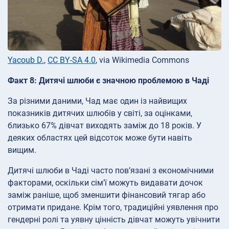
Yacoub D.
,
CC BY-SA 4.0
, via Wikimedia Commons
Факт 8: Дитячі шлюби є значною проблемою в Чаді
За різними даними, Чад має один із найвищих
показників дитячих шлюбів у світі, за оцінками,
близько 67% дівчат виходять заміж до 18 років. У
деяких областях цей відсоток може бути навіть
вищим.
Дитячі шлюби в Чаді часто пов’язані з економічними
факторами, оскільки сім’ї можуть видавати дочок
заміж раніше, щоб зменшити фінансовий тягар або
отримати придане. Крім того, традиційні уявлення про
гендерні ролі та уявну цінність дівчат можуть увічнити