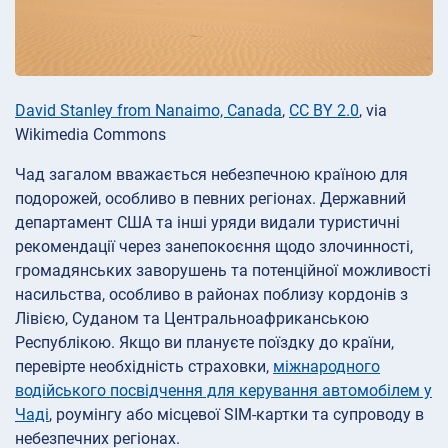
David Stanley from Nanaimo, Canada
,
CC BY 2.0
, via
Wikimedia Commons
Чад загалом вважається небезпечною країною для
подорожей, особливо в певних регіонах. Державний
департамент США та інші уряди видали туристичні
рекомендації через занепокоєння щодо злочинності,
громадянських заворушень та потенційної можливості
насильства, особливо в районах поблизу кордонів з
Лівією, Суданом та Центральноафриканською
Республікою. Якщо ви плануєте поїздку до країни,
перевірте необхідність страховки,
міжнародного
водійського посвідчення для керування автомобілем у
Чаді
, роумінгу або місцевої SIM-картки та супроводу в
небезпечних регіонах.