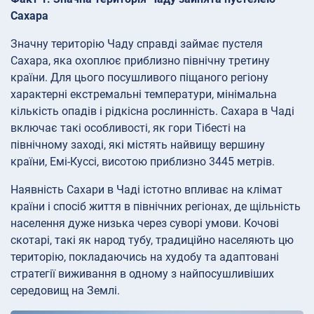
Сахара
Значну територію Чаду справді займає пустеля
Сахара, яка охоплює приблизно північну третину
країни. Для цього посушливого піщаного регіону
характерні екстремальні температури, мінімальна
кількість опадів і рідкісна рослинність. Сахара в Чаді
включає такі особливості, як гори Тібесті на
північному заході, які містять найвищу вершину
країни, Емі-Куссі, висотою приблизно 3445 метрів.
Наявність Сахари в Чаді істотно впливає на клімат
країни і спосіб життя в північних регіонах, де щільність
населення дуже низька через суворі умови. Кочові
скотарі, такі як народ тубу, традиційно населяють цю
територію, покладаючись на худобу та адаптовані
стратегії виживання в одному з найпосушливіших
середовищ на Землі.