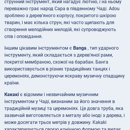
струнний інструмент, який нагадує лютню, і на ньому
переважно грає народ Сара в південному Чаді. Adou
зроблено з дерев’яного корпусу, покритого шкірою
тварин, і має кілька струн, які часто щипають для
створення мелодійних мелодій, які супроводжують
спів і оповідання.
Іншим цікавим інструментом є
Banga
, тип ударного
інструменту, який складається з дерев’яної рами,
покритої мембраною, схожої на барабан. Банга
використовується в різних традиційних танцях і
церемоніях, демонструючи яскраву музичну спадщину
країни.
Какакі
є відомим і незвичайним музичним
інструментом у Чаді, визнаним за його значення в
традиційній музиці та церемоніях. Це довга труба, яка
зазвичай виготовляється з металу або іноді з дерева, і
може досягати трьох метрів у довжину. Kakaki
характеризується своєю конічною формою та видає