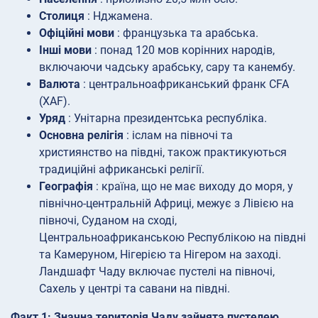
Столиця
: Нджамена.
Офіційні мови
: французька та арабська.
Інші мови
: понад 120 мов корінних народів,
включаючи чадську арабську, сару та канембу.
Валюта
: центральноафриканський франк CFA
(XAF).
Уряд
: Унітарна президентська республіка.
Основна релігія
: іслам на півночі та
християнство на півдні, також практикуються
традиційні африканські релігії.
Географія
: країна, що не має виходу до моря, у
північно-центральній Африці, межує з Лівією на
півночі, Суданом на сході,
Центральноафриканською Республікою на півдні
та Камеруном, Нігерією та Нігером на заході.
Ландшафт Чаду включає пустелі на півночі,
Сахель у центрі та савани на півдні.
Факт 1: Значна територія Чаду зайнята пустелею