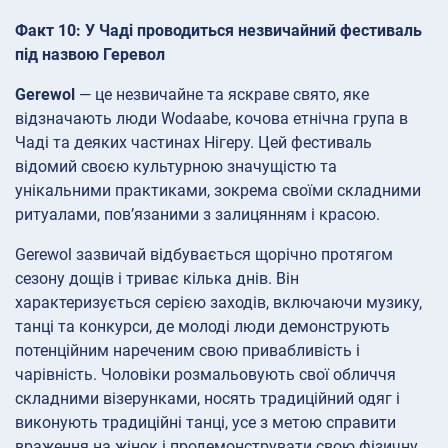
Факт 10: У Чаді проводиться незвичайний фестиваль
під назвою Геревол
Gerewol
— це незвичайне та яскраве свято, яке
відзначають люди Wodaabe, кочова етнічна група в
Чаді та деяких частинах Нігеру. Цей фестиваль
відомий своєю культурною значущістю та
унікальними практиками, зокрема своїми складними
ритуалами, пов’язаними з залицянням і красою.
Gerewol зазвичай відбувається щорічно протягом
сезону дощів і триває кілька днів. Він
характеризується серією заходів, включаючи музику,
танці та конкурси, де молоді люди демонструють
потенційним нареченим свою привабливість і
чарівність. Чоловіки розмальовують свої обличчя
складними візерунками, носять традиційний одяг і
виконують традиційні танці, усе з метою справити
враження на жінок і продемонструвати свою фізичну