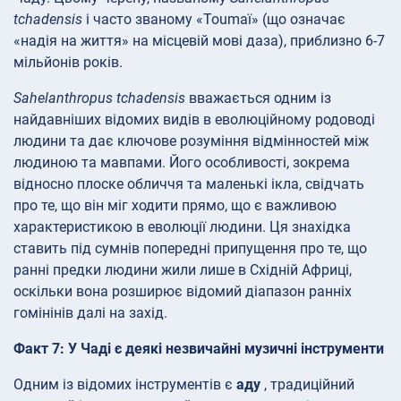
tchadensis
і часто званому «Toumaï» (що означає
«надія на життя» на місцевій мові даза), приблизно 6-7
мільйонів років.
Sahelanthropus tchadensis
вважається одним із
найдавніших відомих видів в еволюційному родоводі
людини та дає ключове розуміння відмінностей між
людиною та мавпами. Його особливості, зокрема
відносно плоске обличчя та маленькі ікла, свідчать
про те, що він міг ходити прямо, що є важливою
характеристикою в еволюції людини. Ця знахідка
ставить під сумнів попередні припущення про те, що
ранні предки людини жили лише в Східній Африці,
оскільки вона розширює відомий діапазон ранніх
гомінінів далі на захід.
Факт 7: У Чаді є деякі незвичайні музичні інструменти
Одним із відомих інструментів є
аду
, традиційний