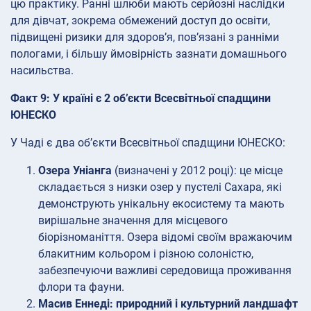
цю практику. Ранні шлюби мають серйозні наслідки
для дівчат, зокрема обмежений доступ до освіти,
підвищені ризики для здоров’я, пов’язані з ранніми
пологами, і більшу ймовірність зазнати домашнього
насильства.
Факт 9: У країні є 2 об’єкти Всесвітньої спадщини
ЮНЕСКО
У Чаді є два об’єкти Всесвітньої спадщини ЮНЕСКО:
Озера Уніанга
(визначені у 2012 році): це місце
складається з низки озер у пустелі Сахара, які
демонструють унікальну екосистему та мають
вирішальне значення для місцевого
біорізноманіття. Озера відомі своїм вражаючим
блакитним кольором і різною солоністю,
забезпечуючи важливі середовища проживання
флори та фауни.
Масив Еннеді: природний і культурний ландшафт