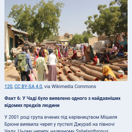
120
,
CC BY-SA 4.0
, via Wikimedia Commons
Факт 6: У Чаді було виявлено одного з найдавніших
відомих предків людини
У 2001 році група вчених під керівництвом Мішеля
Брюне виявила череп у пустелі Джураб на півночі
Чаду. Цьому черепу, названому
Sahelanthropus