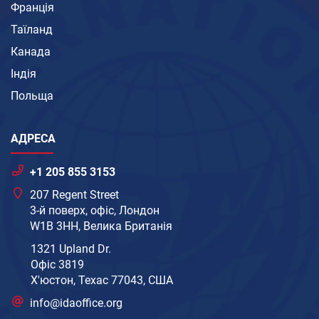
Франція
Таїланд
Канада
Індія
Польща
АДРЕСА
+1 205 855 3153
207 Regent Street
3-й поверх, офіс, Лондон
W1B 3HH, Велика Британія
1321 Upland Dr.
Офіс 3819
Х'юстон, Техас 77043, США
info@idaoffice.org