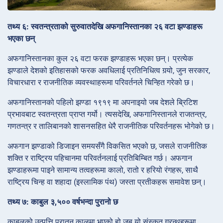
तथ्य ६: स्वतन्त्रताको सुरुवातदेखि अफगानिस्तानका २६ वटा झण्डाहरू
भएका छन्
अफगानिस्तानका कुल २६ वटा फरक झण्डाहरू भएका छन्। प्रत्येक
झण्डाले देशको इतिहासको फरक अवधिलाई प्रतिनिधित्व गर्‍यो, जुन सरकार,
विचारधारा र राजनीतिक व्यवस्थाहरूमा परिवर्तनले चिन्हित गरेको छ।
अफगानिस्तानको पहिलो झण्डा १९१९ मा अपनाइयो जब देशले ब्रिटिश
प्रभावबाट स्वतन्त्रता प्राप्त गर्यो। त्यसदेखि, अफगानिस्तानले राजतन्त्र,
गणतन्त्र र तालिबानको शासनसहित धेरै राजनीतिक परिवर्तनहरू भोगेको छ।
अफगान झण्डाको डिजाइन समयसँगै विकसित भएको छ, जसले राजनीतिक
शक्ति र राष्ट्रिय पहिचानमा परिवर्तनलाई प्रतिबिम्बित गर्छ। अफगान
झण्डाहरूमा पाइने सामान्य तत्वहरूमा कालो, रातो र हरियो रंगहरू, साथै
राष्ट्रिय चिन्ह वा शहादा (इस्लामिक पंथ) जस्ता प्रतीकहरू समावेश छन्।
तथ्य ७: काबुल ३,५०० वर्षभन्दा पुरानो छ
काबुलको उत्पत्ति पुरातन कालमा भएको हो जब यो संस्कृत ग्रन्थहरूमा