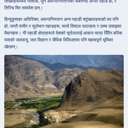
शिखरहरूमध्ये नोशाक, जुन अफगानिस्तानको सबैभन्दा अग्लो पहाड हो, र
तिरिच मिर समावेश छन्।
हिन्दुकुशका अतिरिक्त, अफगानिस्तान अन्य पहाडी श्रृंखलाहरूको घर पनि
हो, जस्तै पामीर र सुलेमान पहाडहरू, साथै विशाल पठारहरू र उच्च उचाइका
मैदानहरू। यी पहाडी क्षेत्रहरूले देशको भूगोललाई आकार मात्र दिँदैन बल्कि
यसको जलवायु, जल विज्ञान र जैविक विविधतामा पनि महत्वपूर्ण भूमिका
खेल्छन्।