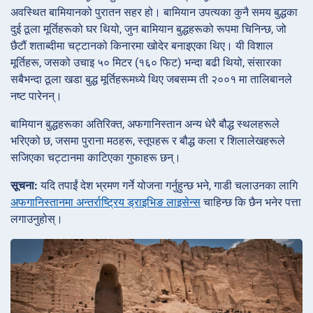
अवस्थित बामियानको पुरातन सहर हो। बामियान उपत्यका कुनै समय बुद्धका
दुई ठूला मूर्तिहरूको घर थियो, जुन बामियान बुद्धहरूको रूपमा चिनिन्छ, जो
छैटौं शताब्दीमा चट्टानको किनारमा खोदेर बनाइएका थिए। यी विशाल
मूर्तिहरू, जसको उचाइ ५० मिटर (१६० फिट) भन्दा बढी थियो, संसारका
सबैभन्दा ठूला खडा बुद्ध मूर्तिहरूमध्ये थिए जबसम्म ती २००१ मा तालिबानले
नष्ट पारेनन्।
बामियान बुद्धहरूका अतिरिक्त, अफगानिस्तान अन्य धेरै बौद्ध स्थलहरूले
भरिएको छ, जसमा पुराना मठहरू, स्तूपहरू र बौद्ध कला र शिलालेखहरूले
सजिएका चट्टानमा काटिएका गुफाहरू छन्।
सूचना:
यदि तपाईं देश भ्रमण गर्ने योजना गर्नुहुन्छ भने, गाडी चलाउनका लागि
अफगानिस्तानमा अन्तर्राष्ट्रिय ड्राइभिङ लाइसेन्स
चाहिन्छ कि छैन भनेर पत्ता
लगाउनुहोस्।