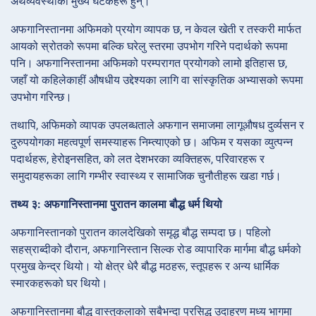
अर्थव्यवस्थाका मुख्य घटकहरू हुन्।
अफगानिस्तानमा अफिमको प्रयोग व्यापक छ, न केवल खेती र तस्करी मार्फत
आयको स्रोतको रूपमा बल्कि घरेलु स्तरमा उपभोग गरिने पदार्थको रूपमा
पनि। अफगानिस्तानमा अफिमको परम्परागत प्रयोगको लामो इतिहास छ,
जहाँ यो कहिलेकाहीं औषधीय उद्देश्यका लागि वा सांस्कृतिक अभ्यासको रूपमा
उपभोग गरिन्छ।
तथापि, अफिमको व्यापक उपलब्धताले अफगान समाजमा लागूऔषध दुर्व्यसन र
दुरुपयोगका महत्वपूर्ण समस्याहरू निम्त्याएको छ। अफिम र यसका व्युत्पन्न
पदार्थहरू, हेरोइनसहित, को लत देशभरका व्यक्तिहरू, परिवारहरू र
समुदायहरूका लागि गम्भीर स्वास्थ्य र सामाजिक चुनौतीहरू खडा गर्छ।
तथ्य ३: अफगानिस्तानमा पुरातन कालमा बौद्ध धर्म थियो
अफगानिस्तानको पुरातन कालदेखिको समृद्ध बौद्ध सम्पदा छ। पहिलो
सहस्राब्दीको दौरान, अफगानिस्तान सिल्क रोड व्यापारिक मार्गमा बौद्ध धर्मको
प्रमुख केन्द्र थियो। यो क्षेत्र धेरै बौद्ध मठहरू, स्तूपहरू र अन्य धार्मिक
स्मारकहरूको घर थियो।
अफगानिस्तानमा बौद्ध वास्तुकलाको सबैभन्दा प्रसिद्ध उदाहरण मध्य भागमा