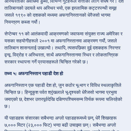
अस्थिरताको अवधिमा डुब्यो, विभिन्न गुटहरूले सत्ताका लागि संघर्ष गरे। देश
तालिबानको उदयले थप अस्थिर भयो, एक इस्लामिक कट्टरपन्थी समूह
जसले १९९० को दशकको मध्यमा अफगानिस्तानको धेरैजसो भागमा
नियन्त्रण कब्जा गर्यो।
सेप्टेम्बर ११ को आतंकवादी आक्रमणको जवाफमा संयुक्त राज्य अमेरिका र
यसका सहयोगीहरूले २००१ मा अफगानिस्तानमा आक्रमण गर्यो, जसले
तालिबान शासनलाई उखाल्यो। तथापि, त्यसपछिका दुई दशकहरू निरन्तर
द्वन्द्व, विद्रोह र अस्थिरता, साथै अफगानिस्तानमा स्थिर र लोकतान्त्रिक
सरकार स्थापना गर्ने प्रयासहरूले चिन्हित गरेको छ।
तथ्य ५: अफगानिस्तान पहाडी देश हो
अफगानिस्तान एक पहाडी देश हो, जुन कठोर भू-भाग र विविध स्थलाकृतिले
चिन्हित छ। हिन्दुकुश पर्वत श्रृंखलाले भू-दृश्यको धेरैजसो भागमा प्रभुत्व
जमाएको छ, देशभर उत्तरपूर्वदेखि दक्षिणपश्चिमसम्म तिर्यक रूपमा चलिरहेको
छ।
यी पहाडहरू संसारका सबैभन्दा अग्लो पहाडहरूमध्ये छन्, धेरै शिखरहरू
७,००० मिटर (२३,००० फिट) भन्दा बढी उचाइमा छन्। सबैभन्दा अग्लो