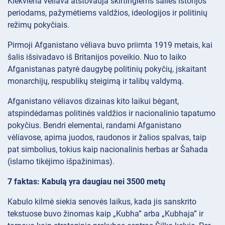
Kiekviena vėliava atstovauja skirtingiems šalies istorijos
periodams, pažymėtiems valdžios, ideologijos ir politinių
režimų pokyčiais.
Pirmoji Afganistano vėliava buvo priimta 1919 metais, kai
šalis išsivadavo iš Britanijos poveikio. Nuo to laiko
Afganistanas patyrė daugybę politinių pokyčių, įskaitant
monarchijų, respublikų steigimą ir talibų valdymą.
Afganistano vėliavos dizainas kito laikui bėgant,
atspindėdamas politinės valdžios ir nacionalinio tapatumo
pokyčius. Bendri elementai, randami Afganistano
vėliavose, apima juodos, raudonos ir žalios spalvas, taip
pat simbolius, tokius kaip nacionalinis herbas ar Šahada
(islamo tikėjimo išpažinimas).
7 faktas: Kabulą yra daugiau nei 3500 metų
Kabulo kilmė siekia senovės laikus, kada jis sanskrito
tekstuose buvo žinomas kaip „Kubha” arba „Kubhaja” ir