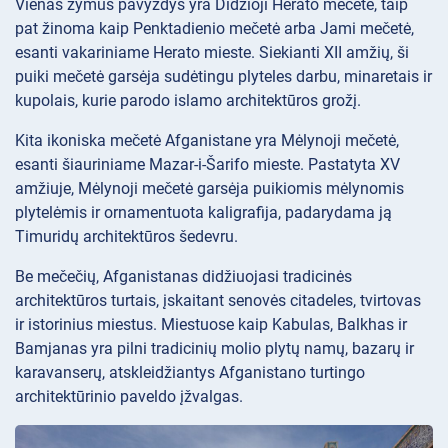
Vienas žymus pavyzdys yra Didžioji Herato mečetė, taip
pat žinoma kaip Penktadienio mečetė arba Jami mečetė,
esanti vakariniame Herato mieste. Siekianti XII amžių, ši
puiki mečetė garsėja sudėtingu plyteles darbu, minaretais ir
kupolais, kurie parodo islamo architektūros grožį.
Kita ikoniska mečetė Afganistane yra Mėlynoji mečetė,
esanti šiauriniame Mazar-i-Šarifo mieste. Pastatyta XV
amžiuje, Mėlynoji mečetė garsėja puikiomis mėlynomis
plytelėmis ir ornamentuota kaligrafija, padarydama ją
Timuridų architektūros šedevru.
Be mečečių, Afganistanas didžiuojasi tradicinės
architektūros turtais, įskaitant senovės citadeles, tvirtovas
ir istorinius miestus. Miestuose kaip Kabulas, Balkhas ir
Bamjanas yra pilni tradicinių molio plytų namų, bazarų ir
karavanserų, atskleidžiantys Afganistano turtingo
architektūrinio paveldo įžvalgas.