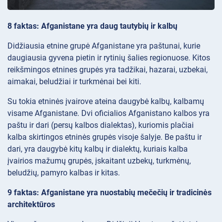
8 faktas: Afganistane yra daug tautybių ir kalbų
Didžiausia etnine grupė Afganistane yra paštunai, kurie
daugiausia gyvena pietin ir rytinių šalies regionuose. Kitos
reikšmingos etnines grupės yra tadžikai, hazarai, uzbekai,
aimakai, beludžiai ir turkmėnai bei kiti.
Su tokia etninės įvairove ateina daugybė kalbų, kalbamų
visame Afganistane. Dvi oficialios Afganistano kalbos yra
paštu ir dari (persų kalbos dialektas), kuriomis plačiai
kalba skirtingos etninės grupės visoje šalyje. Be paštu ir
dari, yra daugybė kitų kalbų ir dialektų, kuriais kalba
įvairios mažumų grupės, įskaitant uzbekų, turkmėnų,
beludžių, pamyro kalbas ir kitas.
9 faktas: Afganistane yra nuostabių mečečių ir tradicinės
architektūros