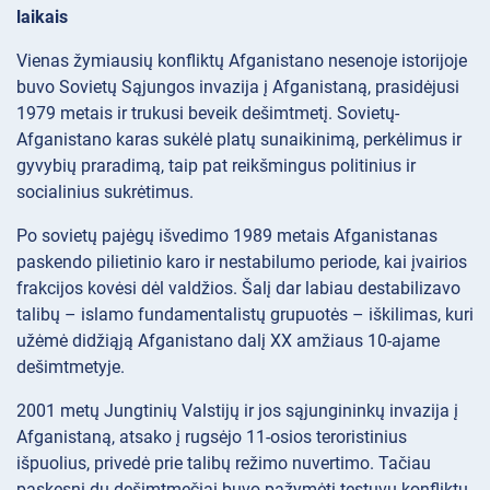
laikais
Vienas žymiausių konfliktų Afganistano nesenoje istorijoje
buvo Sovietų Sąjungos invazija į Afganistaną, prasidėjusi
1979 metais ir trukusi beveik dešimtmetį. Sovietų-
Afganistano karas sukėlė platų sunaikinimą, perkėlimus ir
gyvybių praradimą, taip pat reikšmingus politinius ir
socialinius sukrėtimus.
Po sovietų pajėgų išvedimo 1989 metais Afganistanas
paskendo pilietinio karo ir nestabilumo periode, kai įvairios
frakcijos kovėsi dėl valdžios. Šalį dar labiau destabilizavo
talibų – islamo fundamentalistų grupuotės – iškilimas, kuri
užėmė didžiąją Afganistano dalį XX amžiaus 10-ajame
dešimtmetyje.
2001 metų Jungtinių Valstijų ir jos sąjungininkų invazija į
Afganistaną, atsako į rugsėjo 11-osios teroristinius
išpuolius, privedė prie talibų režimo nuvertimo. Tačiau
paskesni du dešimtmečiai buvo pažymėti tęstuvų konfliktų,