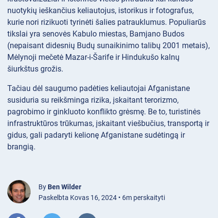
nuotykių ieškančius keliautojus, istorikus ir fotografus,
kurie nori rizikuoti tyrinėti šalies patrauklumus. Populiarūs
tikslai yra senovės Kabulo miestas, Bamjano Budos
(nepaisant didesnių Budų sunaikinimo talibų 2001 metais),
Mėlynoji mečetė Mazar-i-Šarife ir Hindukušo kalnų
šiurkštus grožis.
Tačiau dėl saugumo padėties keliautojai Afganistane
susiduria su reikšminga rizika, įskaitant terorizmo,
pagrobimo ir ginkluoto konflikto grėsmę. Be to, turistinės
infrastruktūros trūkumas, įskaitant viešbučius, transportą ir
gidus, gali padaryti kelionę Afganistane sudėtingą ir
brangią.
By
Ben Wilder
Paskelbta Kovas 16, 2024 • 6m perskaityti