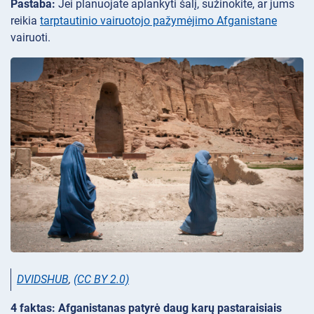
Pastaba:
Jei planuojate aplankyti šalį, sužinokite, ar jums
reikia
tarptautinio vairuotojo pažymėjimo Afganistane
vairuoti.
DVIDSHUB
,
(CC BY 2.0)
4 faktas: Afganistanas patyrė daug karų pastaraisiais