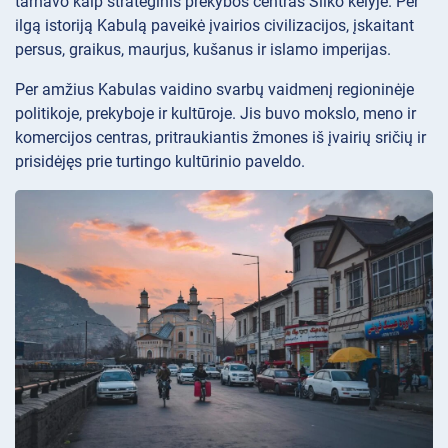
tarnavo kaip strateginis prekybos centras Šilko kelyje. Per
ilgą istoriją Kabulą paveikė įvairios civilizacijos, įskaitant
persus, graikus, maurjus, kušanus ir islamo imperijas.
Per amžius Kabulas vaidino svarbų vaidmenį regioninėje
politikoje, prekyboje ir kultūroje. Jis buvo mokslo, meno ir
komercijos centras, pritraukiantis žmones iš įvairių sričių ir
prisidėjęs prie turtingo kultūrinio paveldo.