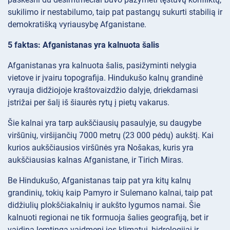
sukilimo ir nestabilumo, taip pat pastangų sukurti stabilią ir
demokratišką vyriausybę Afganistane.
5 faktas: Afganistanas yra kalnuota šalis
Afganistanas yra kalnuota šalis, pasižyminti nelygia
vietove ir įvairu topografija. Hindukušo kalnų grandinė
vyrauja didžiojoje kraštovaizdžio dalyje, driekdamasi
įstrižai per šalį iš šiaurės rytų į pietų vakarus.
Šie kalnai yra tarp aukščiausių pasaulyje, su daugybe
viršūnių, viršijančių 7000 metrų (23 000 pėdų) aukštį. Kai
kurios aukščiausios viršūnės yra Nošakas, kuris yra
aukščiausias kalnas Afganistane, ir Tirich Miras.
Be Hindukušo, Afganistanas taip pat yra kitų kalnų
grandinių, tokių kaip Pamyro ir Sulemano kalnai, taip pat
didžiulių plokščiakalnių ir aukšto lygumos namai. Šie
kalnuoti regionai ne tik formuoja šalies geografiją, bet ir
vaidina lemtingą vaidmenį jos klimatui, hidrologijai ir