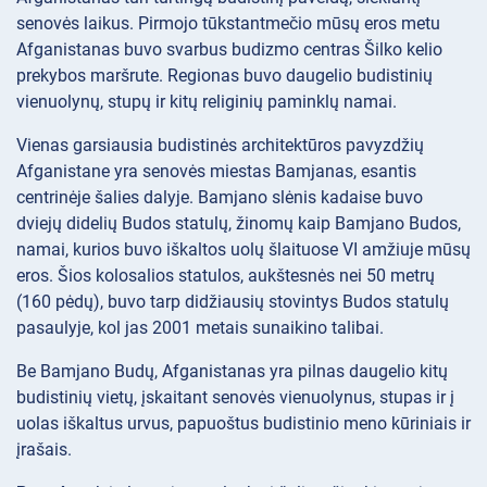
senovės laikus. Pirmojo tūkstantmečio mūsų eros metu
Afganistanas buvo svarbus budizmo centras Šilko kelio
prekybos maršrute. Regionas buvo daugelio budistinių
vienuolynų, stupų ir kitų religinių paminklų namai.
Vienas garsiausia budistinės architektūros pavyzdžių
Afganistane yra senovės miestas Bamjanas, esantis
centrinėje šalies dalyje. Bamjano slėnis kadaise buvo
dviejų didelių Budos statulų, žinomų kaip Bamjano Budos,
namai, kurios buvo iškaltos uolų šlaituose VI amžiuje mūsų
eros. Šios kolosalios statulos, aukštesnės nei 50 metrų
(160 pėdų), buvo tarp didžiausių stovintys Budos statulų
pasaulyje, kol jas 2001 metais sunaikino talibai.
Be Bamjano Budų, Afganistanas yra pilnas daugelio kitų
budistinių vietų, įskaitant senovės vienuolynus, stupas ir į
uolas iškaltus urvus, papuoštus budistinio meno kūriniais ir
įrašais.