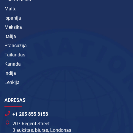
Malta
Ispanija
Meksika
Italija
Prancūzija
Tailandas
Kanada
Indija
Lenkija
ADRESAS
+1 205 855 3153
207 Regent Street
3 aukštas, biuras, Londonas