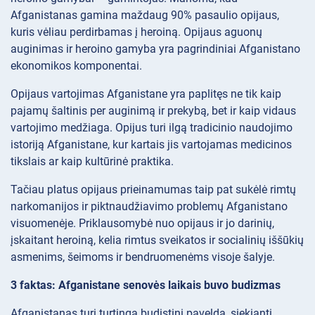
Afganistanas gamina maždaug 90% pasaulio opijaus,
kuris vėliau perdirbamas į heroiną. Opijaus aguonų
auginimas ir heroino gamyba yra pagrindiniai Afganistano
ekonomikos komponentai.
Opijaus vartojimas Afganistane yra paplitęs ne tik kaip
pajamų šaltinis per auginimą ir prekybą, bet ir kaip vidaus
vartojimo medžiaga. Opijus turi ilgą tradicinio naudojimo
istoriją Afganistane, kur kartais jis vartojamas medicinos
tikslais ar kaip kultūrinė praktika.
Tačiau platus opijaus prieinamumas taip pat sukėlė rimtų
narkomanijos ir piktnaudžiavimo problemų Afganistano
visuomenėje. Priklausomybė nuo opijaus ir jo darinių,
įskaitant heroiną, kelia rimtus sveikatos ir socialinių iššūkių
asmenims, šeimoms ir bendruomenėms visoje šalyje.
3 faktas: Afganistane senovės laikais buvo budizmas
Afganistanas turi turtingą budistinį paveldą, siekiantį