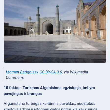
Momen Badghissy
,
CC BY-SA 3.0
, via Wikimedia
Commons
10 faktas: Turizmas Afganistane egzistuoja, bet yra
pavojingas ir brangus
Afganistano turtingas kultūrinis paveldas, nuostabūs
kraštovaizdžiai ir istorinės vietos pritraukia kai kuriuos