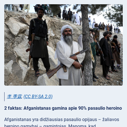
李 季霖
,
(CC BY-SA 2.0)
2 faktas: Afganistanas gamina apie 90% pasaulio heroino
Afganistanas yra didžiausias pasaulio opijaus – žaliavos
heroino gamybai – gamintojas. Manoma, kad