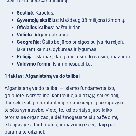
Greiti faktai apie Afganistaną:
Sostinė
: Kabulas.
Gyventojų skaičius
: Maždaug 38 milijonai žmonių.
Oficialios kalbos
: paštu ir dari.
Valiuta
: Afganų afganis.
Geografija
: Šalis be jūros prieigos su įvairiu reljefu,
įskaitant kalnus, dykumas ir lygumas.
Religija
: Islamas, daugiausia sunitų su šiitų mažuma.
Valdymo forma
: Islamo respublika.
1 faktas: Afganistaną valdo talibai
Afganistaną valdo talibai – islamo fundamentalistų
grupuotė. Nors talibai kontroliuoja didžiąją šalies dalį,
daugelis šalių ir tarptautinių organizacijų jų nepripažįsta
teisėta vyriausybe. Vietoj to, kelios šalys juos laiko
teroristine organizacija dėl žmogaus teisių pažeidimų
istorijos, įskaitant moterų ir mažumų elgesį, taip pat
paramą terorizmui.