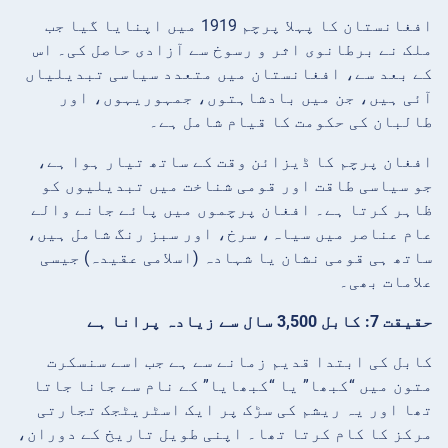
افغانستان کا پہلا پرچم 1919 میں اپنایا گیا جب
ملک نے برطانوی اثر و رسوخ سے آزادی حاصل کی۔ اس
کے بعد سے، افغانستان میں متعدد سیاسی تبدیلیاں
آئی ہیں، جن میں بادشاہتوں، جمہوریہوں، اور
طالبان کی حکومت کا قیام شامل ہے۔
افغان پرچم کا ڈیزائن وقت کے ساتھ تیار ہوا ہے،
جو سیاسی طاقت اور قومی شناخت میں تبدیلیوں کو
ظاہر کرتا ہے۔ افغان پرچموں میں پائے جانے والے
عام عناصر میں سیاہ، سرخ، اور سبز رنگ شامل ہیں،
ساتھ ہی قومی نشان یا شہادہ (اسلامی عقیدہ) جیسی
علامات بھی۔
حقیقت 7: کابل 3,500 سال سے زیادہ پرانا ہے
کابل کی ابتدا قدیم زمانے سے ہے جب اسے سنسکرت
متون میں “کبھا” یا “کبھایا” کے نام سے جانا جاتا
تھا اور یہ ریشم کی سڑک پر ایک اسٹریٹجک تجارتی
مرکز کا کام کرتا تھا۔ اپنی طویل تاریخ کے دوران،