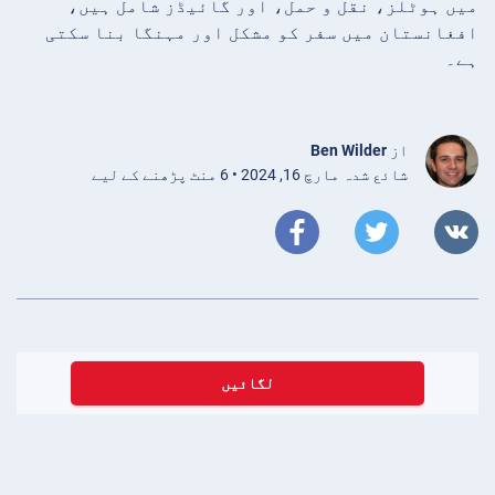
میں ہوٹلز، نقل و حمل، اور گائیڈز شامل ہیں،
افغانستان میں سفر کو مشکل اور مہنگا بنا سکتی
ہے۔
از
Ben Wilder
شائع شدہ مارچ 16, 2024 • 6 منٹ پڑھنے کے لیے
لگائیں