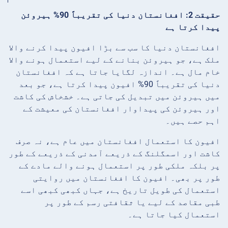
حقیقت 2: افغانستان دنیا کی تقریباً 90% ہیروئن
پیدا کرتا ہے
افغانستان دنیا کا سب سے بڑا افیون پیدا کرنے والا
ملک ہے، جو ہیروئن بنانے کے لیے استعمال ہونے والا
خام مال ہے۔ اندازہ لگایا جاتا ہے کہ افغانستان
دنیا کی تقریباً 90% افیون پیدا کرتا ہے، جو بعد
میں ہیروئن میں تبدیل کی جاتی ہے۔ خشخاش کی کاشت
اور ہیروئن کی پیداوار افغانستان کی معیشت کے
اہم حصے ہیں۔
افیون کا استعمال افغانستان میں عام ہے، نہ صرف
کاشت اور اسمگلنگ کے ذریعے آمدنی کے ذریعے کے طور
پر بلکہ ملکی طور پر استعمال ہونے والے مادے کے
طور پر بھی۔ افیون کا افغانستان میں روایتی
استعمال کی طویل تاریخ ہے، جہاں کبھی کبھی اسے
طبی مقاصد کے لیے یا ثقافتی رسم کے طور پر
استعمال کیا جاتا ہے۔