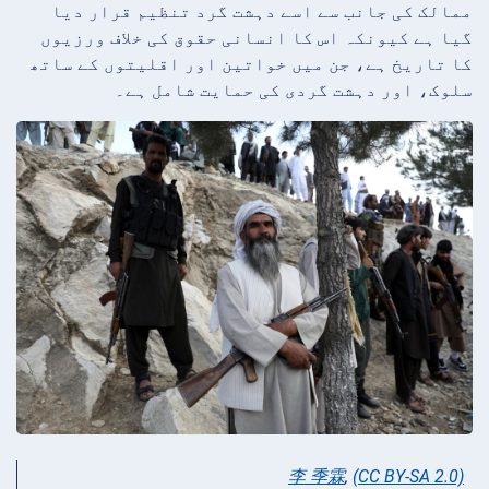
ممالک کی جانب سے اسے دہشت گرد تنظیم قرار دیا
گیا ہے کیونکہ اس کا انسانی حقوق کی خلاف ورزیوں
کا تاریخ ہے، جن میں خواتین اور اقلیتوں کے ساتھ
سلوک، اور دہشت گردی کی حمایت شامل ہے۔
李 季霖
,
(CC BY-SA 2.0)