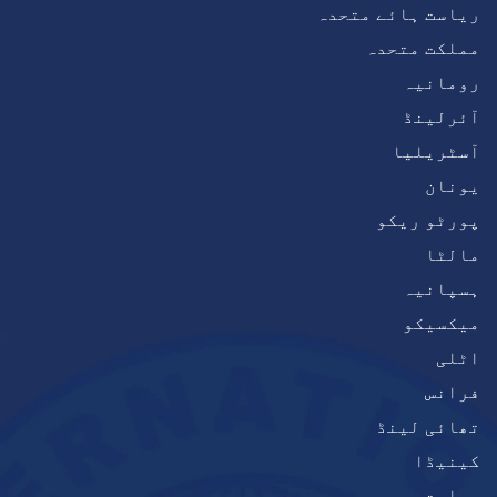
ریاست ہائے متحدہ
مملکت متحدہ
رومانیہ
آئرلینڈ
آسٹریلیا
یونان
پورٹو ریکو
مالٹا
ہسپانیہ
میکسیکو
اٹلی
فرانس
تھائی لینڈ
کینیڈا
بھارت