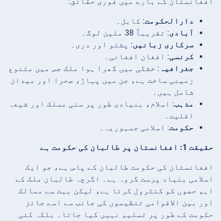
افغانستان کے بارے میں فوری حقائق:
دارالحکومت
: کابل۔
آبادی
: تقریباً 38 ملین لوگ۔
سرکاری زبانیں
: پشتو اور دری۔
کرنسی
: افغان افغانی۔
جغرافیہ
: خشکی میں گھرا ہوا ملک جس میں متنوع
زمینی ساخت ہے، جن میں پہاڑ، صحرا اور میدان
شامل ہیں۔
مذہب
: اسلام، بنیادی طور پر سنی مسلک اور شیعہ
اقلیت۔
حکومت
: اسلامی جمہوریہ۔
حقیقت 1: افغانستان پر طالبان کی حکومت ہے
افغانستان کی حکومت طالبان کے پاس ہے، جو ایک
اسلامی بنیاد پرست گروہ ہے۔ اگرچہ طالبان ملک کے
اہم حصوں کو کنٹرول کرتا ہے، لیکن بہت سے ممالک
اور بین الاقوامی تنظیموں کی جانب سے اسے جائز
حکومت کے طور پر تسلیم نہیں کیا جاتا۔ بلکہ کئی