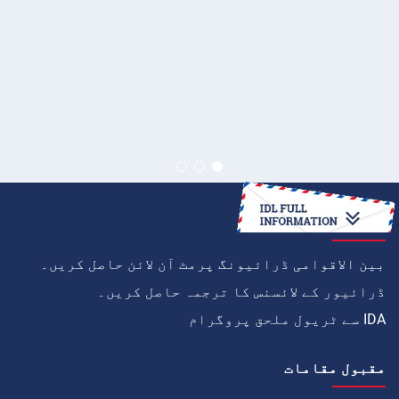
کیسے
بین الاقوامی ڈرائیونگ پرمٹ آن لائن حاصل کریں۔
ڈرائیور کے لائسنس کا ترجمہ حاصل کریں۔
IDA سے ٹریول ملحق پروگرام
مقبول مقامات