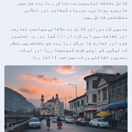
کابل مختلف تہذیبوں سے متاثر رہا ہے، جن میں
فارسی، یونانی، موریا، کوشان، اور اسلامی
سلطنتیں شامل ہیں۔
صدیوں کے دوران، کابل نے علاقائی سیاست، تجارت،
اور ثقافت میں اہم کردار ادا کیا ہے۔ یہ تعلیم،
فن، اور تجارت کا مرکز رہا ہے، جو مختلف پس منظر
کے لوگوں کو اپنی طرف کھینچتا رہا اور اس کے
بھرپور ثقافتی ورثے میں حصہ ڈالتا رہا۔