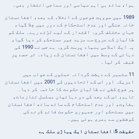
ہوا، ساتھ ہی اہم سیاسی اور سماجی انتشار بھی۔
1989 میں سوویت فوجوں کے انخلاء کے بعد، افغانستان
خانہ جنگی اور عدم استحکام کے دور میں چلا گیا،
جہاں مختلف گروہ اقتدار کے لیے لڑتے رہے۔ ملک کو
طالبان کے عروج سے مزید غیر مستحکم کر دیا گیا،
یہ ایک اسلامی بنیاد پرست گروہ ہے جس نے 1990 کی
دہائی کے وسط میں افغانستان کے زیادہ تر حصے پر
قبضہ کر لیا۔
11 ستمبر کے دہشت گردانہ حملوں کے جواب میں
امریکہ اور اس کے اتحادیوں کی 2001 میں افغانستان
پر فوج کشی نے طالبان حکومت کا خاتمہ کر دیا۔
تاہم، اس کے بعد کی دو دہائیاں مسلسل تنازعات،
بغاوت، اور عدم استحکام کے ساتھ ساتھ افغانستان
میں مستحکم اور جمہوری حکومت قائم کرنے کی
کوششوں سے بھری ہوئی ہیں۔
حقیقت 5: افغانستان ایک پہاڑی ملک ہے