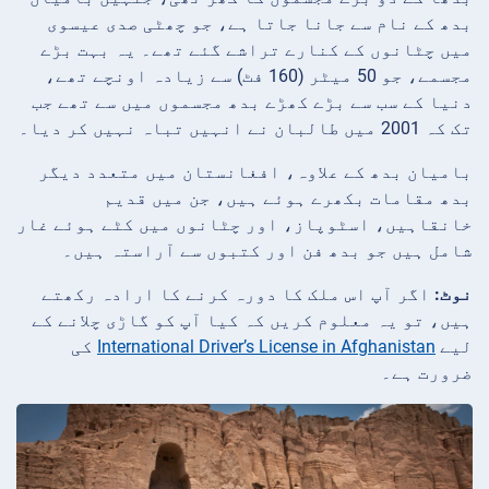
بدھ کے نام سے جانا جاتا ہے، جو چھٹی صدی عیسوی
میں چٹانوں کے کنارے تراشے گئے تھے۔ یہ بہت بڑے
مجسمے، جو 50 میٹر (160 فٹ) سے زیادہ اونچے تھے،
دنیا کے سب سے بڑے کھڑے بدھ مجسموں میں سے تھے جب
تک کہ 2001 میں طالبان نے انہیں تباہ نہیں کر دیا۔
باميان بدھ کے علاوہ، افغانستان میں متعدد دیگر
بدھ مقامات بکھرے ہوئے ہیں، جن میں قدیم
خانقاہیں، اسٹوپاز، اور چٹانوں میں کٹے ہوئے غار
شامل ہیں جو بدھ فن اور کتبوں سے آراستہ ہیں۔
نوٹ:
اگر آپ اس ملک کا دورہ کرنے کا ارادہ رکھتے
ہیں، تو یہ معلوم کریں کہ کیا آپ کو گاڑی چلانے کے
لیے
International Driver’s License in Afghanistan
کی
ضرورت ہے۔