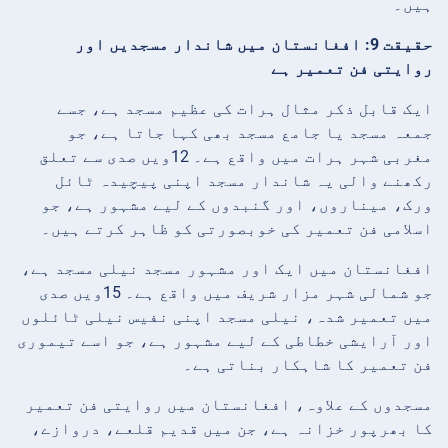
ہیں۔
حقیقت 9: افغانستان میں شاندار مسجدیں اور
روایتی فن تعمیر ہے
ایک قابل ذکر مثال ہرات کی عظیم مسجد ہے، جسے
جمعہ مسجد یا جامع مسجد بھی کہا جاتا ہے، جو
مغربی شہر ہرات میں واقع ہے۔ 12ویں صدی سے تعلق
رکھنے والی یہ شاندار مسجد اپنی پیچیدہ ٹائل
ورک، میناروں، اور گنبدوں کے لیے مشہور ہے، جو
اسلامی فن تعمیر کی خوبصورتی کو ظاہر کرتے ہیں۔
افغانستان میں ایک اور مشہور مسجد نیلی مسجد ہے،
جو شمالی شہر مزار شریف میں واقع ہے۔ 15ویں صدی
میں تعمیر شدہ، نیلی مسجد اپنی نفیس نیلی ٹائلوں
اور آرایشی خطاطی کے لیے مشہور ہے، جو اسے تیموری
فن تعمیر کا شاہکار بناتی ہے۔
مسجدوں کے علاوہ، افغانستان میں روایتی فن تعمیر
کا بھرپور خزانہ ہے، جن میں قدیم قلعے، دروازے،