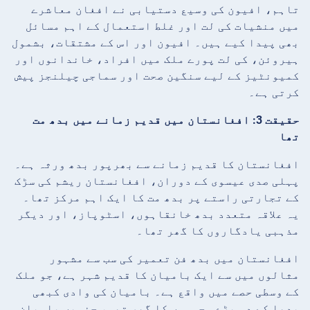
تاہم، افیون کی وسیع دستیابی نے افغان معاشرے
میں منشیات کی لت اور غلط استعمال کے اہم مسائل
بھی پیدا کیے ہیں۔ افیون اور اس کے مشتقات، بشمول
ہیروئن، کی لت پورے ملک میں افراد، خاندانوں اور
کمیونٹیز کے لیے سنگین صحت اور سماجی چیلنجز پیش
کرتی ہے۔
حقیقت 3: افغانستان میں قدیم زمانے میں بدھ مت
تھا
افغانستان کا قدیم زمانے سے بھرپور بدھ ورثہ ہے۔
پہلی صدی عیسوی کے دوران، افغانستان ریشم کی سڑک
کے تجارتی راستے پر بدھ مت کا ایک اہم مرکز تھا۔
یہ علاقہ متعدد بدھ خانقاہوں، اسٹوپاز، اور دیگر
مذہبی یادگاروں کا گھر تھا۔
افغانستان میں بدھ فن تعمیر کی سب سے مشہور
مثالوں میں سے ایک باميان کا قدیم شہر ہے، جو ملک
کے وسطی حصے میں واقع ہے۔ باميان کی وادی کبھی
بدھا کے دو بڑے مجسموں کا گھر تھی، جنہیں باميان