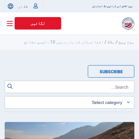
لاگ ان
بین الاقوامی ڈرائیونگ اتھارٹی
لگائیں
ہوم پیج
/
بلاگ
/
افغانستان کے بارے میں 10 دلچسپ حقائق
SUBSCRIBE