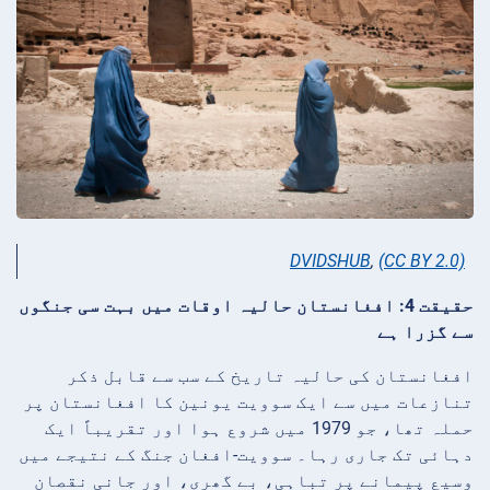
DVIDSHUB
,
(CC BY 2.0)
حقیقت 4: افغانستان حالیہ اوقات میں بہت سی جنگوں
سے گزرا ہے
افغانستان کی حالیہ تاریخ کے سب سے قابل ذکر
تنازعات میں سے ایک سوویت یونین کا افغانستان پر
حملہ تھا، جو 1979 میں شروع ہوا اور تقریباً ایک
دہائی تک جاری رہا۔ سوویت-افغان جنگ کے نتیجے میں
وسیع پیمانے پر تباہی، بے گھری، اور جانی نقصان