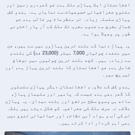
افغانستان ایک پہاڑی ملک ہے، جو کھردری زمین اور
متنوع جغرافیائی خصوصیات سے نمایاں ہے۔ ہندو کش
پہاڑی سلسلہ زیادہ تر منظرعام پر غالب ہے، جو
شمال مشرق سے جنوب مغرب تک ملک کے آر پار اخترنی
طور پر پھیلا ہوا ہے۔
یہ پہاڑ دنیا کے بلند ترین پہاڑوں میں سے ہیں، جن
میں متعدد چوٹیاں 7,000 میٹر (23,000 فٹ) کی بلندی
سے زیادہ ہیں۔ کچھ بلند ترین چوٹیوں میں نوشاق
شامل ہے، جو افغانستان کا بلند ترین پہاڑ ہے، اور
تیریچ میر۔
ہندو کش کے علاوہ، افغانستان دیگر پہاڑی سلسلوں
کا گھر بھی ہے، جیسے کہ پامیر اور سلیمان پہاڑ،
ساتھ ہی وسیع سطح مرتفع اور بلند میدان۔ یہ پہاڑی
علاقے نہ صرف ملک کی جغرافیہ کو شکل دیتے ہیں بلکہ
اس کی آب و ہوا، آبی نظام، اور حیاتیاتی تنوع میں
بھی اہم کردار ادا کرتے ہیں۔