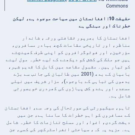
Commons
حقیقت 10: افغانستان میں سیاحت موجود ہے، لیکن
خطرناک اور مہنگی ہے
افغانستان کا بھرپور ثقافتی ورثہ، شاندار
مناظر، اور تاریخی مقامات کچھ بہادر مسافروں،
مؤرخین، اور فوٹوگرافروں کو اپنی طرف کھینچتے
ہیں جو ملک کی کشش کو دیکھنے کے لیے خطرہ مول لینے
کو تیار ہیں۔ مقبول مقاصد میں کابل کا قدیم شہر،
باميان کے بدھ (2001 میں طالبان کی جانب سے بڑے
بدھوں کی تباہی کے باوجود)، مزار شریف میں نیلی
مسجد، اور ہندو کش پہاڑوں کی کھردری خوبصورتی
شامل ہے۔
تاہم، سیکیورٹی کی صورتحال کی وجہ سے، افغانستان
کے مسافروں کو اہم خطرات کا سامنا ہے، جن میں
دہشت گردی، اغوا، اور مسلح تنازعات کا خطرہ شامل
ہے۔ مزید یہ کہ، سیاحتی انفراسٹرکچر کی کمی، جن