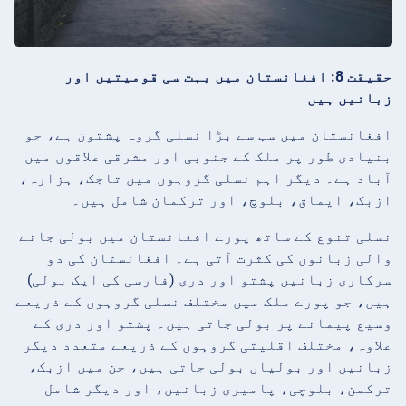
حقیقت 8: افغانستان میں بہت سی قومیتیں اور
زبانیں ہیں
افغانستان میں سب سے بڑا نسلی گروہ پشتون ہے، جو
بنیادی طور پر ملک کے جنوبی اور مشرقی علاقوں میں
آباد ہے۔ دیگر اہم نسلی گروہوں میں تاجک، ہزارہ،
ازبک، ایماق، بلوچ، اور ترکمان شامل ہیں۔
نسلی تنوع کے ساتھ پورے افغانستان میں بولی جانے
والی زبانوں کی کثرت آتی ہے۔ افغانستان کی دو
سرکاری زبانیں پشتو اور دری (فارسی کی ایک بولی)
ہیں، جو پورے ملک میں مختلف نسلی گروہوں کے ذریعے
وسیع پیمانے پر بولی جاتی ہیں۔ پشتو اور دری کے
علاوہ، مختلف اقلیتی گروہوں کے ذریعے متعدد دیگر
زبانیں اور بولیاں بولی جاتی ہیں، جن میں ازبک،
ترکمن، بلوچی، پامیری زبانیں، اور دیگر شامل