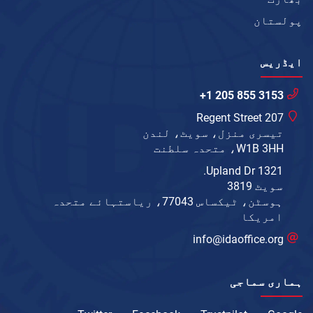
پولستان
ایڈریس
+1 205 855 3153
207 Regent Street
تیسری منزل، سویٹ، لندن
W1B 3HH، متحدہ سلطنت
1321 Upland Dr.
سویٹ 3819
ہوسٹن، ٹیکساس 77043، ریاستہائے متحدہ
امریکا
info@idaoffice.org
ہماری سماجی