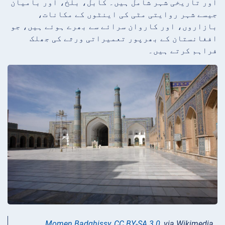
اور تاریخی شہر شامل ہیں۔ کابل، بلخ، اور باميان
جیسے شہر روایتی مٹی کی اینٹوں کے مکانات،
بازاروں، اور کاروان سرائے سے بھرے ہوئے ہیں، جو
افغانستان کے بھرپور تعمیراتی ورثے کی جھلک
فراہم کرتے ہیں۔
Momen Badghissy
,
CC BY-SA 3.0
, via Wikimedia