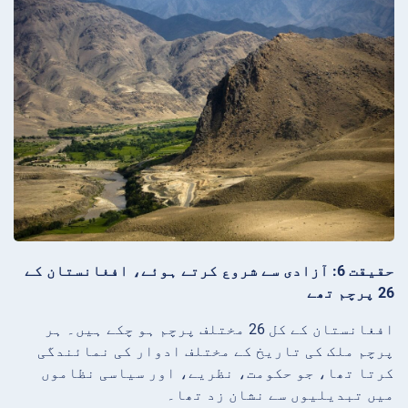
حقیقت 6: آزادی سے شروع کرتے ہوئے، افغانستان کے
26 پرچم تھے
افغانستان کے کل 26 مختلف پرچم ہو چکے ہیں۔ ہر
پرچم ملک کی تاریخ کے مختلف ادوار کی نمائندگی
کرتا تھا، جو حکومت، نظریے، اور سیاسی نظاموں
میں تبدیلیوں سے نشان زد تھا۔