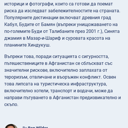
историци и фотографи, които са готови да поемат
риска да изследват забележителностите на страната.
Популярните дестинации включват древния град
Кабул, Будите от Бамян (въпреки унищожаването на
по-големите Буди от Талибаните през 2001 г.), Синята
джамия в Мазар-и-Шариф и суровата красота на
планините Хиндукуш.
Въпреки това, поради ситуацията с сигурността,
пътешествениците в Афганистан се сблъскват със
значителни рискове, включително заплахата от
тероризъм, отвличане и въоръжен конфликт. Освен
това липсата на туристическа инфраструктура,
включително хотели, транспорт и водачи, може да
направи пътуването в Афганистан предизвикателно и
скъпо.
By
Ben Wilder