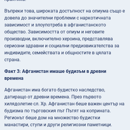
Въпреки това, широката достъпност на опиума също е
довела до значителни проблеми с наркотичната
зависимост и злоупотреба в афганистанското
общество. Зависимостта от опиум и неговите
производни, включително хероина, представлява
сериозни здравни и социални предизвикателства за
индивидите, семействата и общностите в цялата
страна.
Факт 3: Афганистан имаше будизъм в древни
времена
Афганистан има богато будистко наследство,
датиращо от древни времена. През първото
хилядолетие сл. Хр. Афганистан беше важен център на
будизма по търговския път Пътят на коприната.
Регионът беше дом на множество будистки
манастири, ступи и други религиозни паметници.