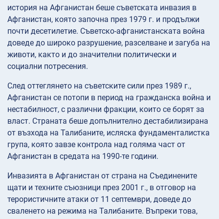
история на Афганистан беше съветската инвазия в
Афганистан, която започна през 1979 г. и продължи
почти десетилетие. Съветско-афганистанската война
доведе до широко разрушение, разселване и загуба на
животи, както и до значителни политически и
социални потресения.
След оттеглянето на съветските сили през 1989 г.,
Афганистан се потопи в период на гражданска война и
нестабилност, с различни фракции, които се борят за
власт. Страната беше допълнително дестабилизирана
от възхода на Талибаните, исляска фундаменталистка
група, която завзе контрола над голяма част от
Афганистан в средата на 1990-те години.
Инвазията в Афганистан от страна на Съединените
щати и техните съюзници през 2001 г., в отговор на
терористичните атаки от 11 септември, доведе до
сваленето на режима на Талибаните. Въпреки това,