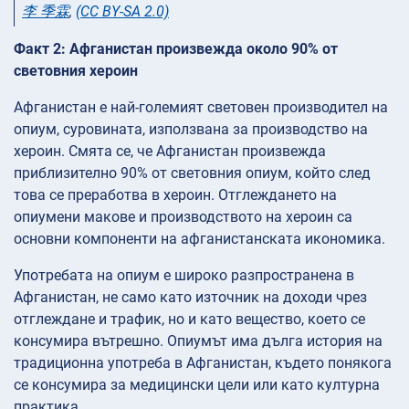
李 季霖
,
(CC BY-SA 2.0)
Факт 2: Афганистан произвежда около 90% от
световния хероин
Афганистан е най-големият световен производител на
опиум, суровината, използвана за производство на
хероин. Смята се, че Афганистан произвежда
приблизително 90% от световния опиум, който след
това се преработва в хероин. Отглеждането на
опиумени макове и производството на хероин са
основни компоненти на афганистанската икономика.
Употребата на опиум е широко разпространена в
Афганистан, не само като източник на доходи чрез
отглеждане и трафик, но и като вещество, което се
консумира вътрешно. Опиумът има дълга история на
традиционна употреба в Афганистан, където понякога
се консумира за медицински цели или като културна
практика.