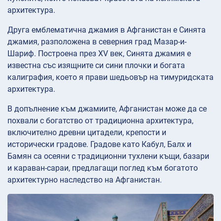
архитектура.
Друга емблематична джамия в Афганистан е Синята
джамия, разположена в северния град Мазар-и-
Шариф. Построена през XV век, Синята джамия е
известна със изящните си сини плочки и богата
калиграфия, което я прави шедьовър на тимуридската
архитектура.
В допълнение към джамиите, Афганистан може да се
похвали с богатство от традиционна архитектура,
включително древни цитадели, крепости и
исторически градове. Градове като Кабул, Балх и
Бамян са осеяни с традиционни тухлени къщи, базари
и караван-сараи, предлагащи поглед към богатото
архитектурно наследство на Афганистан.