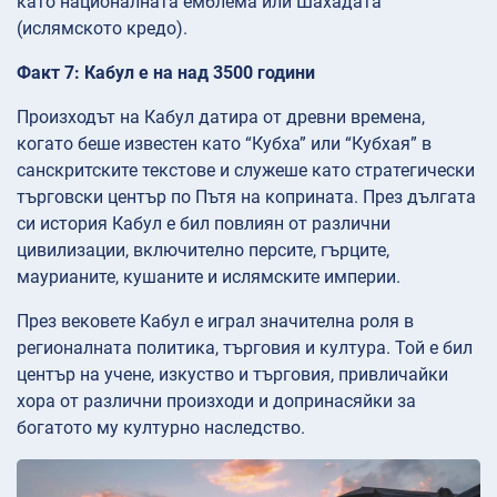
като националната емблема или Шахадата
(ислямското кредо).
Факт 7: Кабул е на над 3500 години
Произходът на Кабул датира от древни времена,
когато беше известен като “Кубха” или “Кубхая” в
санскритските текстове и служеше като стратегически
търговски център по Пътя на коприната. През дългата
си история Кабул е бил повлиян от различни
цивилизации, включително персите, гърците,
маурианите, кушаните и ислямските империи.
През вековете Кабул е играл значителна роля в
регионалната политика, търговия и култура. Той е бил
център на учене, изкуство и търговия, привличайки
хора от различни произходи и допринасяйки за
богатото му културно наследство.