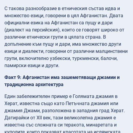
С такова разнообразие в етническия състав идва и
множество езици, говорени в цял Афганистан. Двата
официални езика на Афганистан са пущу и дари
(диалект на персийския), които се говорят широко от
различни етнически групи в цялата страна. В
допълнение към пущу и дари, има множество други
езици и диалекти, говорени от различни малцинствени
групи, включително узбекски, туркменски, балочи,
памирски езици и други.
Факт 9: Афганистан има зашеметяващи джамии и
традиционна архитектура
Един забележителен пример е Голямата джамия в
Херат, известна също като Петъчната джамия или
джамия Джами, разположена в западния град Херат.
Датирайки от XII век, тази великолепна джамия е
известна със сложната си теракота, минаретата и
куполите, които показват красотата на ислямската