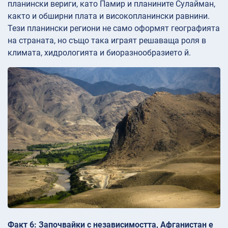
планински вериги, като Памир и планините Сулайман,
както и обширни плата и високопланински равнини.
Тези планински региони не само оформят географията
на страната, но също така играят решаваща роля в
климата, хидрологията и биоразнообразието й.
Факт 6: Започвайки с независимостта, Афганистан е