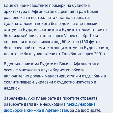
Един от най-известните примери на будистка
архитектура в Афганистан е древният град Бамян,
разположен в централната част на страната.
Долината Бамян някога беше дом на две големи
статуи на Буда, известни като Будите от Бамян, които
бяха издълбани в скалите през VI век сл. Хр. Тези
колосални статуи, високи над 50 метра (160 фута),
бяха сред най-големите стоящи статуи на Буда в света,
докато не бяха унищожени от Талибаните през 2001 г.
В допълнение към Будите от Бамян, Афганистан е
осеян с множество други будистки обекти,
включително древни манастири, ступи и издълбани в
скалите пещери, украсени с будистко изкуство и
надписи.
Забележка:
Ако планирате да посетите страната,
разберете дали ви е необходима
Международна
шофьорска книжка в Афганистан
, за да шофирате.