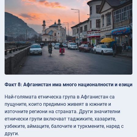
Факт 8: Афганистан има много националности и езици
Най-голямата етническа група в Афганистан са
пущуните, които предимно живеят в южните и
източните региони на страната. Други значителни
етнически групи включват таджиките, хазарите,
узбеките, аймаците, балочите и туркмените, наред с
други.