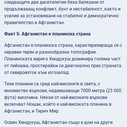
следващите две десетилетия бяха белязани от
продължаващ конфликт, бунт и нестабилност, както и
усилия за установяване на стабилно и демократично
правителство в Афганистан.
Факт 5: Афганистан е планинска страна
Афганистан е планинска страна, характеризираща се с
неравен терен и разнообразна топография.
Планинската верига Хиндукуш доминира голяма част
от пейзажа, простирайки се диагонално през страната
от североизток към югозапад.
Тези планини са сред най-високите в света, с
множество върхове, надвишаващи 7000 метра (23 000
фута) височина. Някои от най-високите върхове
включват Ношак, който е най-високата планина в
Афганистан, и Тирич Мир.
Освен Хиндукуш, Афганистан също е дом на други