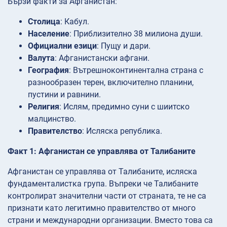
Бързи факти за Афганистан:
Столица
: Кабул.
Население
: Приблизително 38 милиона души.
Официални езици
: Пущу и дари.
Валута
: Афганистански афгани.
География
: Вътрешноконтинентална страна с
разнообразен терен, включително планини,
пустини и равнини.
Религия
: Ислям, предимно суни с шиитско
малцинство.
Правителство
: Исляска република.
Факт 1: Афганистан се управлява от Талибаните
Афганистан се управлява от Талибаните, исляска
фундаменталистка група. Въпреки че Талибаните
контролират значителни части от страната, те не са
признати като легитимно правителство от много
страни и международни организации. Вместо това са