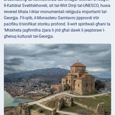
Il-Katidral
Svetitskhoveli, sit tal-Wirt Dinji tal-UNESCO, huwa
revered bħala l-iktar monumentali reliġjuża importanti tal-
Ġeorġja. Fil-qrib, il-Monasteru
Samtavro jipprovdi irtir
paċifiku b’sinifikat storiku profond. Il-wirt spiritwali għani ta
‘Mtskheta jagħmilha żjara li jrid għal dawk li jesploraw l-
għeruq kulturali tal-Ġeorġja.