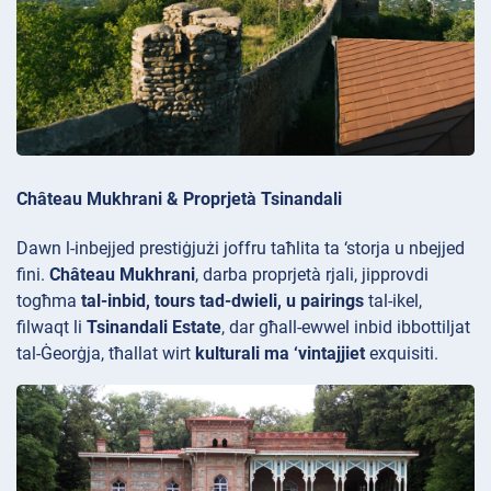
Château Mukhrani & Proprjetà Tsinandali
Dawn l-inbejjed
prestiġjużi joffru taħlita ta ‘storja u nbejjed
fini.
Château Mukhrani
, darba proprjetà rjali, jipprovdi
togħma
tal-inbid, tours tad-dwieli, u pairings
tal-ikel,
filwaqt li
Tsinandali Estate
, dar għall-ewwel inbid ibbottiljat
tal-Ġeorġja, tħallat wirt
kulturali ma ‘vintajjiet
exquisiti.