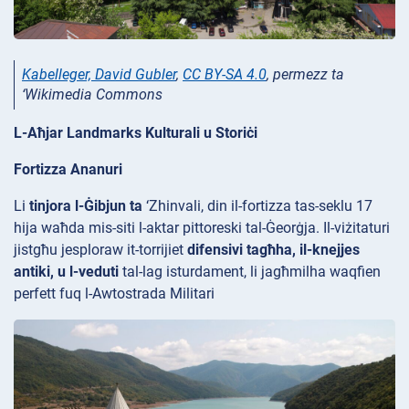
Kabelleger, David Gubler
,
CC BY-SA 4.0
, permezz ta
‘Wikimedia Commons
L-Aħjar Landmarks Kulturali u Storiċi
Fortizza Ananuri
Li
tinjora l-Ġibjun ta
‘Zhinvali, din il-fortizza
tas-seklu 17
hija waħda mis-siti l-aktar pittoreski tal-Ġeorġja. Il-viżitaturi
jistgħu jesploraw it-torrijiet
difensivi tagħha, il-knejjes
antiki, u l-veduti
tal-lag isturdament, li jagħmilha waqfien
perfett fuq l-Awtostrada Militari