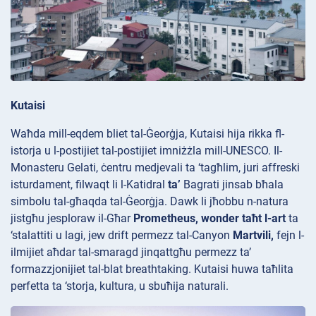
Kutaisi
Waħda mill-eqdem bliet tal-Ġeorġja, Kutaisi hija rikka fl-
istorja u l-postijiet tal-postijiet imniżżla mill-UNESCO. Il-
Monasteru
Gelati, ċentru medjevali ta ‘tagħlim, juri affreski
isturdament, filwaqt li l-Katidral
ta’
Bagrati jinsab bħala
simbolu tal-għaqda tal-Ġeorġja. Dawk li jħobbu n-natura
jistgħu jesploraw il-Għar
Prometheus, wonder taħt l-art
ta
‘stalattiti u lagi, jew drift permezz tal-Canyon
Martvili,
fejn l-
ilmijiet aħdar tal-smaragd jinqattgħu permezz ta’
formazzjonijiet tal-blat breathtaking. Kutaisi huwa taħlita
perfetta ta ‘storja, kultura, u sbuħija naturali.