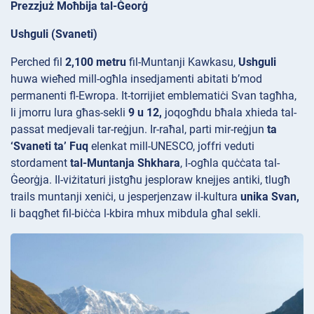
Prezzjuż Moħbija tal-Ġeorġ
Ushguli (Svaneti)
Perched fil
2,100 metru
fil-Muntanji
Kawkasu,
Ushguli
huwa wieħed mill-ogħla insedjamenti abitati b’mod
permanenti fl-Ewropa. It-torrijiet
emblematiċi Svan tagħha,
li jmorru lura għas-sekli
9 u 12,
joqogħdu bħala xhieda tal-
passat medjevali tar-reġjun. Ir-raħal, parti mir-reġjun
ta
‘Svaneti ta’ Fuq
elenkat mill-UNESCO, joffri veduti
stordament
tal-Muntanja Shkhara
, l-ogħla quċċata tal-
Ġeorġja. Il-viżitaturi jistgħu jesploraw knejjes antiki, tlugħ
trails muntanji xeniċi, u jesperjenzaw il-kultura
unika Svan,
li baqgħet fil-biċċa l-kbira mhux mibdula għal sekli.