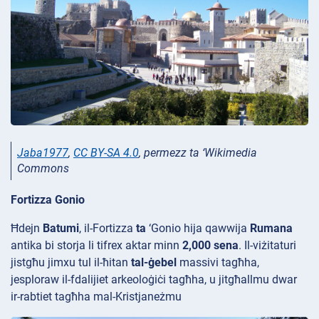
Jaba1977
,
CC BY-SA 4.0
, permezz ta ‘Wikimedia
Commons
Fortizza Gonio
Ħdejn
Batumi
, il-Fortizza
ta
‘Gonio hija qawwija
Rumana
antika bi storja li tifrex aktar minn
2,000 sena
. Il-viżitaturi
jistgħu jimxu tul il-ħitan
tal-ġebel
massivi tagħha,
jesploraw il-fdalijiet
arkeoloġiċi tagħha, u jitgħallmu dwar
ir-rabtiet tagħha mal-Kristjaneżmu