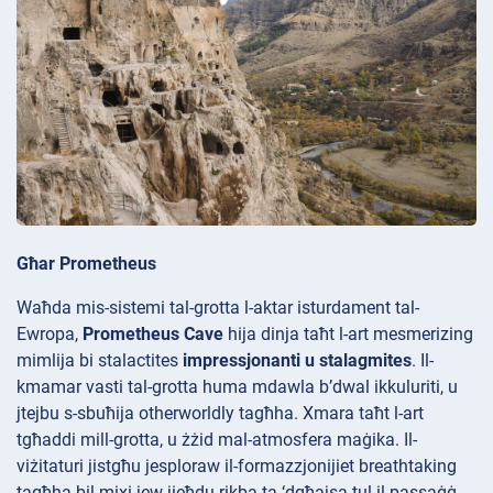
Għar Prometheus
Waħda mis-sistemi tal-grotta l-aktar isturdament tal-
Ewropa,
Prometheus Cave
hija dinja taħt l-art mesmerizing
mimlija bi stalactites
impressjonanti u stalagmites
. Il-
kmamar vasti tal-grotta huma mdawla b’dwal ikkuluriti, u
jtejbu s-sbuħija otherworldly tagħha. Xmara
taħt l-art
tgħaddi mill-grotta, u żżid mal-atmosfera maġika. Il-
viżitaturi jistgħu jesploraw il-formazzjonijiet breathtaking
tagħha bil-mixi jew jieħdu rikba ta ‘dgħajsa tul il-passaġġ