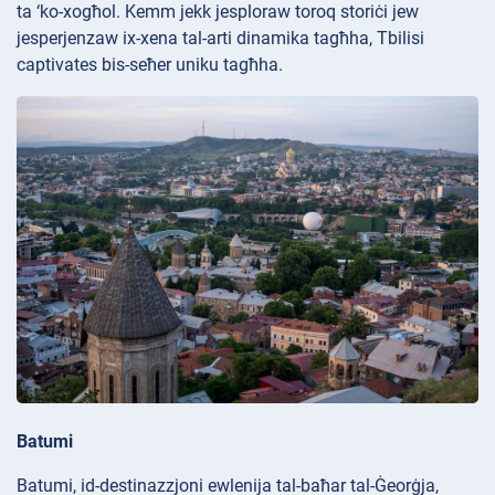
ta ‘ko-xogħol. Kemm jekk jesploraw toroq storiċi jew
jesperjenzaw ix-xena tal-arti dinamika tagħha, Tbilisi
captivates bis-seħer uniku tagħha.
Batumi
Batumi, id-destinazzjoni ewlenija tal-baħar tal-Ġeorġja,