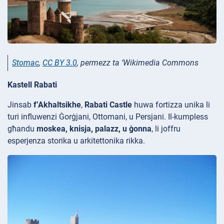
Stomac
,
CC BY 3.0
, permezz ta ‘Wikimedia Commons
Kastell Rabati
Jinsab
f’Akhaltsikhe
,
Rabati Castle
huwa fortizza unika li
turi influwenzi
Ġorġjani, Ottomani, u Persjani. Il-kumpless
għandu
moskea, knisja, palazz, u ġonna
, li joffru
esperjenza storika u arkitettonika rikka.