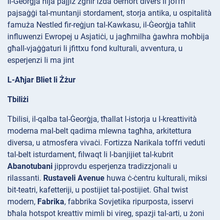
Il-Ġeorġja hija pajjiż żgħir iżda oerhört divers li joffri
pajsaġġi tal-muntanji stordament, storja antika, u ospitalità
famuża Nestled fir-reġjun tal-Kawkasu, il-Ġeorġja taħlit
influwenzi Ewropej u Asjatiċi, u jagħmilha ġawhra moħbija
għall-vjaġġaturi li jfittxu fond kulturali, avventura, u
esperjenzi li ma jint
L-Aħjar Bliet li Żżur
Tbiliżi
Tbilisi, il-qalba tal-Ġeorġja, tħallat l-istorja u l-kreattività
moderna mal-belt qadima mlewna tagħha, arkitettura
diversa, u atmosfera vivaċi. Fortizza
Narikala toffri veduti
tal-belt isturdament, filwaqt li l-banjijiet tal-kubrit
Abanotubani
jipprovdu esperjenza tradizzjonali u
rilassanti.
Rustaveli Avenue
huwa ċ-ċentru kulturali, miksi
bit-teatri, kafetteriji, u postijiet tal-postijiet. Għal twist
modern,
Fabrika
, fabbrika Sovjetika ripurposta, isservi
bħala hotspot kreattiv mimli bi vireg, spazji tal-arti, u żoni