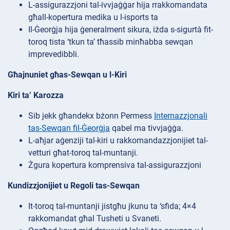
L-assigurazzjoni tal-ivvjaġġar hija rrakkomandata
għall-kopertura medika u l-isports ta
Il-Ġeorġja hija ġeneralment sikura, iżda s-sigurtà fit-
toroq tista ‘tkun ta’ tħassib minħabba sewqan
imprevedibbli.
Għajnuniet għas-Sewqan u l-Kiri
Kiri ta’ Karozza
Sib jekk għandekx bżonn Permess
Internazzjonali
tas-Sewqan fil-Ġeorġja
qabel ma tivvjaġġa.
L-aħjar aġenziji tal-kiri u rakkomandazzjonijiet tal-
vetturi għat-toroq tal-muntanji.
Żgura kopertura komprensiva tal-assigurazzjoni
Kundizzjonijiet u Regoli tas-Sewqan
It-toroq tal-muntanji jistgħu jkunu ta ‘sfida; 4×4
rakkomandat għal Tusheti u Svaneti.