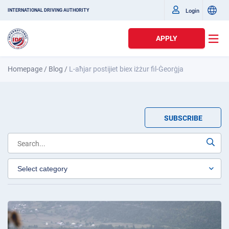
Login
INTERNATIONAL DRIVING AUTHORITY
APPLY
Homepage
/
Blog
/
L-aħjar postijiet biex iżżur fil-Ġeorġja
SUBSCRIBE