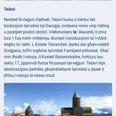
Telavi
Nestled fir-reġjun Kakheti, Telavi huwa ċ-ċentru tat-
tradizzjoni tal-inbid tal-Ġeorġja, imdawra minn vinji rolling
u postijiet postiċi storiċi. Il-Monasteru
ta’
Alaverdi, li jmur
lura ‘l fuq minn millennju, ikompli l-produzzjoni ta’ l-inbid
tiegħu ta’ sekli. L-Estate
Tsinandali, darba dar għan-nobbli
Ġorġjana, toffri togħma tal-inbid f’ambjent pittoresk. Għal
min iħobb l-istorja, il-Kastell
Batonistsikhe, fortizza tas-
seklu 17, jipprovdi ħarsa fil-passat tar-reġjun. Telavi hija
destinazzjoni perfetta għad-dilettanti tal-inbid u dawk li
jfittxu l-istorja bl-istess mod.