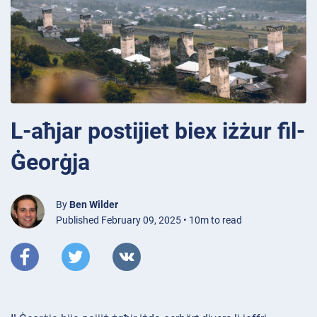
L-aħjar postijiet biex iżżur fil-
Ġeorġja
By
Ben Wilder
Published February 09, 2025 • 10m to read