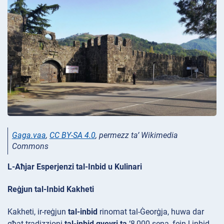
Gaga.vaa
,
CC BY-SA 4.0
, permezz ta’ Wikimedia
Commons
L-Aħjar Esperjenzi tal-Inbid u Kulinari
Reġjun tal-Inbid Kakheti
Kakheti, ir-reġjun
tal-inbid
rinomat tal-Ġeorġja, huwa dar
għat-tradizzjoni
tal-inbid qvevri ta
‘8,000 sena, fejn l-inbid