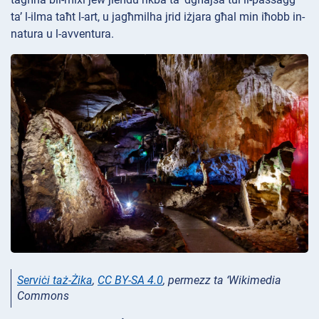
ta’ l-ilma taħt l-art, u jagħmilha jrid iżjara għal min iħobb in-
natura u l-avventura.
Serviċi taż-Żika
,
CC BY-SA 4.0
, permezz ta ‘Wikimedia
Commons