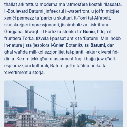
tħallat arkitettura moderna ma ‘atmosfera kostali rilassata.
Il-Boulevard
Batumi jinfirex tul il-waterfront, u joffri mixjiet
xeniċi permezz ta ‘parks u skulturi. It-Torri
tal-Alfabett,
skajskrejper impressjonanti, jissimbolizza l-iskrittura
Ġorġjana, filwaqt li l-Fortizza storika ta’
Gonio,
ħdejn il-
fruntiera Torka, tiżvela l-passat antik ta ‘Batumi. Min iħobb
in-natura jista ‘jesplora l-Ġnien Botaniku ta’
Batumi,
dar
għal waħda mill-kollezzjonijiet tal-pjanti l-aktar diversi fid-
dinja. Kemm jekk għar-rilassament fuq il-bajja jew għall-
esplorazzjoni kulturali, Batumi joffri taħlita unika ta
‘divertiment u storja.