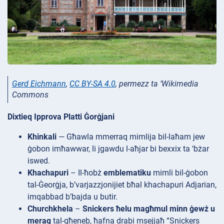
Gerd Eichmann
,
CC BY-SA 4.0
, permezz ta ‘Wikimedia
Commons
Dixtieq Ipprova Platti Ġorġjani
Khinkali
— Għawla mmerraq mimlija bil-laħam jew
ġobon imħawwar, li jgawdu l-aħjar bi bexxix ta ‘bżar
iswed.
Khachapuri
– Il-ħobż
emblematiku
mimli bil-ġobon
tal-Ġeorġja, b’varjazzjonijiet bħal khachapuri
Adjarian,
imqabbad b’bajda u butir.
Churchkhela
–
Snickers ħelu magħmul minn ġewż u
meraq
tal-għeneb, ħafna drabi msejjaħ “Snickers