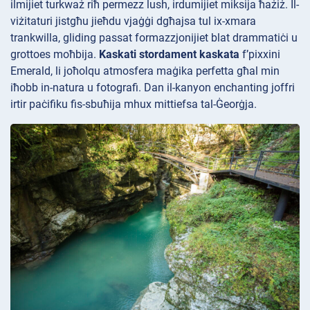
ilmijiet turkważ riħ permezz lush, irdumijiet miksija ħażiż. Il-
viżitaturi jistgħu jieħdu vjaġġi
dgħajsa tul ix-xmara
trankwilla, gliding passat formazzjonijiet blat drammatiċi u
grottoes moħbija.
Kaskati stordament kaskata
f’pixxini
Emerald, li joħolqu atmosfera maġika perfetta għal min
iħobb in-natura u fotografi. Dan il-kanyon enchanting joffri
irtir paċifiku fis-sbuħija mhux mittiefsa tal-Ġeorġja.