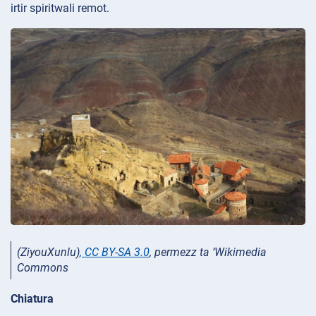
irtir spiritwali remot.
(ZiyouXunlu)
,
CC BY-SA 3.0
, permezz ta ‘Wikimedia
Commons
Chiatura