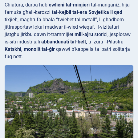
Chiatura, darba hub
ewlieni tal-minjieri
tal-manganiż, hija
famuża għall-karozzi
tal-kejbil tal-era Sovjetika li qed
tixjieħ, magħrufa bħala “twiebet
tal-metall”, li għadhom
jittrasportaw lokal madwar il-wied wieqaf. Il-viżitaturi
jistgħu jirkbu dawn it-trammijiet
mill-ajru
storiċi, jesploraw
is-siti industrijali
abbandunati tal-belt,
u jżuru l-Pilastru
Katskhi, monolit tal-ġir
qawwi b’kappella ta ‘patri solitarja
fuq nett.