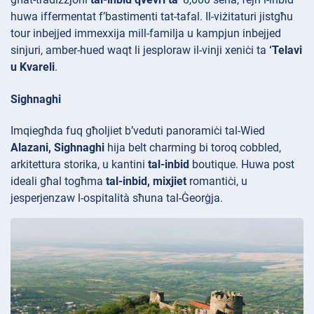
huwa iffermentat f’bastimenti tat-tafal. Il-viżitaturi jistgħu
tour inbejjed
immexxija mill-familja u kampjun inbejjed
sinjuri, amber-hued waqt li jesploraw il-vinji xeniċi ta
‘Telavi
u Kvareli
.
Sighnaghi
Imqiegħda fuq għoljiet b’veduti panoramiċi tal-Wied
Alazani,
Sighnaghi
hija belt charming bi toroq cobbled,
arkitettura storika, u kantini
tal-inbid
boutique. Huwa post
ideali għal togħma
tal-inbid, mixjiet
romantiċi, u
jesperjenzaw l-ospitalità sħuna tal-Ġeorġja.