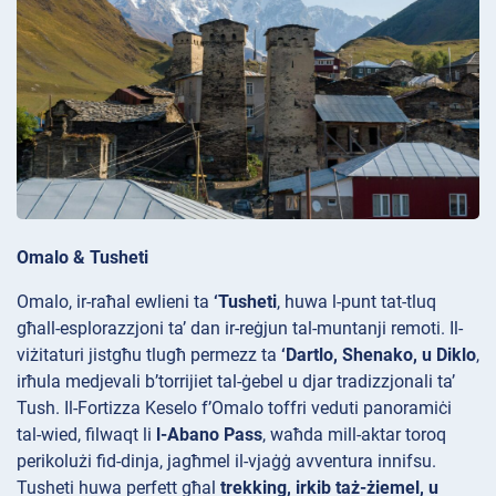
Omalo & Tusheti
Omalo, ir-raħal ewlieni ta
‘Tusheti
, huwa l-punt tat-tluq
għall-esplorazzjoni ta’ dan ir-reġjun tal-muntanji remoti. Il-
viżitaturi jistgħu tlugħ permezz ta
‘Dartlo, Shenako, u Diklo
,
irħula medjevali b’torrijiet
tal-ġebel u djar tradizzjonali ta’
Tush. Il-Fortizza
Keselo f’Omalo toffri veduti panoramiċi
tal-wied, filwaqt li
l-Abano Pass
, waħda mill-aktar toroq
perikolużi fid-dinja, jagħmel il-vjaġġ avventura innifsu.
Tusheti huwa perfett għal
trekking, irkib taż-żiemel, u