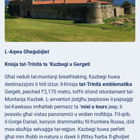
L-Aqwa Għeġubijiet
Knisja tat-Trinità ta ‘Kazbegi u Gergeti
Għal veduti tal-muntanji breathtaking, Kazbegi huwa
destinazzjoni li trid iżżur. Il-Knisja
tat-Trinità emblematika
Gergeti, perched f’2,170 metru, toffri sfond isturdament tal-
Muntanja Kazbek. L-avventuri jistgħu jesploraw il-pajsaġġi
tal-Kawkasu imħatteb permezz ta
‘mixi u tours
jeep, li
jwasslu għal vistas panoramiċi u widien moħbija. Fil-qrib,
il-Gorge
Dariali, kanyon drammatiku fil-fruntiera Russa, iżid
mas-sbuħija selvaġġa tar-reġjun. Kazbegi huwa perfett
għal min iħobb in-natura u dawk li jfittxu ħarba fl-għoljiet