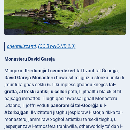
orjentalizzanti
,
(CC BY-NC-ND 2.0)
Monasteru David Gareja
Minquxin
fl-irdumijiet semi-deżert
tal-Lvant tal-Ġeorġja,
David Gareja Monasteru
huwa sit reliġjuż u storiku uniku li
jmur lura għas-seklu
6.
Il-kumpless għandu knejjes
tal-
grotta, affreski antiki, u ċelloli
patri, li jitħalltu bla xkiel fil-
pajsaġġ imħatteb. Tlugħ qasir iwassal għall-Monasteru
Udabno, li joffri veduti
panoramiċi tal-Ġeorġja u l-
Ażerbajġan
. Il-viżitaturi jistgħu jesploraw l-istorja rikka tal-
monasteru, jammiraw xogħol artistiku ta ‘sekli tiegħu, u
jesperjenzaw l-atmosfera
trankwilla, otherworldly ta’ dan l-