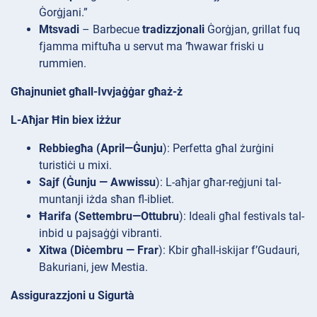
Ġorġjani.”
Mtsvadi
– Barbecue
tradizzjonali
Ġorġjan, grillat fuq
fjamma miftuħa u servut ma ‘ħwawar friski u
rummien.
Għajnuniet għall-Ivvjaġġar għaż-ż
L-Aħjar Ħin biex iżżur
Rebbiegħa (April—Ġunju
): Perfetta għal żurġini
turistiċi u mixi.
Sajf (Ġunju — Awwissu
): L-aħjar għar-reġjuni tal-
muntanji iżda sħan fl-ibliet.
Ħarifa (Settembru—Ottubru
): Ideali għal festivals tal-
inbid u pajsaġġi vibranti.
Xitwa (Diċembru — Frar
): Kbir għall-iskijar f’Gudauri,
Bakuriani, jew Mestia.
Assigurazzjoni u Sigurtà