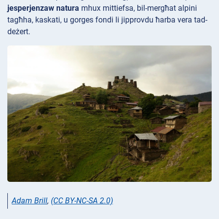
jesperjenzaw natura
mhux mittiefsa, bil-mergħat alpini
tagħha, kaskati, u gorges fondi li jipprovdu ħarba vera tad-
deżert.
Adam Brill
,
(CC BY-NC-SA 2.0)