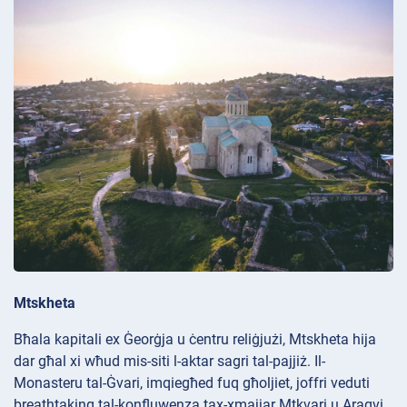
Mtskheta
Bħala kapitali ex Ġeorġja u ċentru reliġjużi, Mtskheta hija
dar għal xi wħud mis-siti l-aktar sagri tal-pajjiż. Il-
Monasteru
tal-Ġvari, imqiegħed fuq għoljiet, joffri veduti
breathtaking tal-konfluwenza tax-xmajjar Mtkvari u Aragvi.