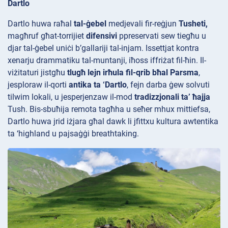
Dartlo
Dartlo huwa raħal
tal-ġebel
medjevali fir-reġjun
Tusheti,
magħruf għat-torrijiet
difensivi
ppreservati sew tiegħu u
djar tal-ġebel uniċi b’gallariji tal-injam. Issettjat kontra
xenarju drammatiku tal-muntanji, iħoss iffriżat fil-ħin. Il-
viżitaturi jistgħu
tlugħ lejn irħula fil-qrib bħal Parsma
,
jesploraw il-qorti
antika ta ‘Dartlo
, fejn darba ġew solvuti
tilwim lokali, u jesperjenzaw il-mod
tradizzjonali ta’ ħajja
Tush. Bis-sbuħija remota tagħha u seħer mhux mittiefsa,
Dartlo huwa jrid iżjara għal dawk li jfittxu kultura awtentika
ta ‘highland u pajsaġġi breathtaking.