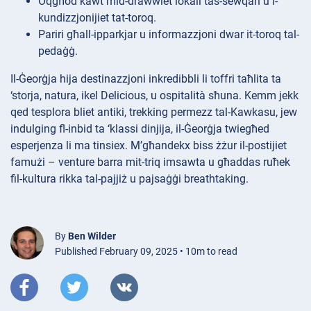
Oqgħod kawt mid-drawwiet lokali tas-sewqan u l-
kundizzjonijiet tat-toroq.
Pariri għall-ipparkjar u informazzjoni dwar it-toroq tal-
pedaġġ.
Il-Ġeorġja hija destinazzjoni inkredibbli li toffri taħlita ta
‘storja, natura, ikel Delicious, u ospitalità sħuna. Kemm jekk
qed tesplora bliet antiki, trekking permezz tal-Kawkasu, jew
indulging fl-inbid ta ‘klassi dinjija, il-Ġeorġja twiegħed
esperjenza li ma tinsiex. M’għandekx biss żżur il-postijiet
famużi – venture barra mit-triq imsawta u għaddas ruħek
fil-kultura rikka tal-pajjiż u pajsaġġi breathtaking.
By
Ben Wilder
Published February 09, 2025 • 10m to read