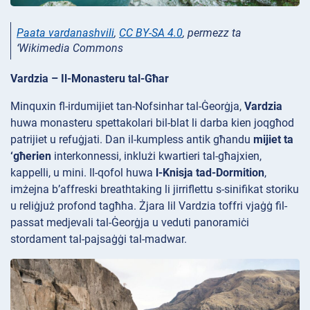
Paata vardanashvili
,
CC BY-SA 4.0
, permezz ta
‘Wikimedia Commons
Vardzia – Il-Monasteru tal-Għar
Minquxin fl-irdumijiet tan-Nofsinhar tal-Ġeorġja,
Vardzia
huwa monasteru spettakolari bil-blat li darba kien joqgħod
patrijiet u refuġjati. Dan il-kumpless antik għandu
mijiet ta
‘għerien
interkonnessi, inklużi kwartieri tal-għajxien,
kappelli, u mini. Il-qofol huwa
l-Knisja tad-Dormition
,
imżejna b’affreski breathtaking li jirriflettu s-sinifikat storiku
u reliġjuż profond tagħha. Żjara lil Vardzia toffri vjaġġ fil-
passat medjevali tal-Ġeorġja u veduti panoramiċi
stordament tal-pajsaġġi tal-madwar.