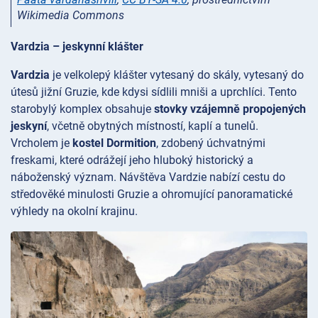
Wikimedia Commons
Vardzia – jeskynní klášter
Vardzia
je velkolepý klášter vytesaný do skály, vytesaný do
útesů jižní Gruzie, kde kdysi sídlili mniši a uprchlíci. Tento
starobylý komplex obsahuje
stovky vzájemně propojených
jeskyní
, včetně obytných místností, kaplí a tunelů.
Vrcholem je
kostel Dormition
, zdobený úchvatnými
freskami, které odrážejí jeho hluboký historický a
náboženský význam. Návštěva Vardzie nabízí cestu do
středověké minulosti Gruzie a ohromující panoramatické
výhledy na okolní krajinu.