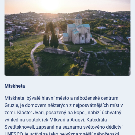
Mtskheta
Mtskheta, bývalé hlavní město a náboženské centrum
Gruzie, je domovem některých z nejposvátnějších míst v
zemi. Klášter
Jvari, posazený na kopci, nabízí úchvatný
výhled na soutok řek Mtkvari a Aragvi. Katedrála
Svetitskhoveli, zapsaná na seznamu světového dědictví
UNESCO, je uctívána jako nejvýznamnější náboženská