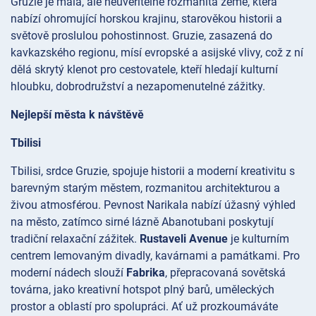
Gruzie je malá, ale neuvěřitelně rozmanitá země, která
nabízí ohromující horskou krajinu, starověkou historii a
světově proslulou pohostinnost. Gruzie, zasazená do
kavkazského regionu, mísí evropské a asijské vlivy, což z ní
dělá skrytý klenot pro cestovatele, kteří hledají kulturní
hloubku, dobrodružství a nezapomenutelné zážitky.
Nejlepší města k návštěvě
Tbilisi
Tbilisi, srdce Gruzie, spojuje historii a moderní kreativitu s
barevným starým městem, rozmanitou architekturou a
živou atmosférou. Pevnost
Narikala nabízí úžasný výhled
na město, zatímco sirné lázně
Abanotubani poskytují
tradiční relaxační zážitek.
Rustaveli Avenue
je kulturním
centrem lemovaným divadly, kavárnami a památkami. Pro
moderní nádech slouží
Fabrika
, přepracovaná sovětská
továrna, jako kreativní hotspot plný barů, uměleckých
prostor a oblastí pro spolupráci. Ať už prozkoumáváte