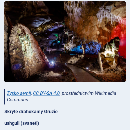
Zysko serhii
,
CC BY-SA 4.0
, prostřednictvím Wikimedia
Commons
Skryté drahokamy Gruzie
ushguli (svaneti)