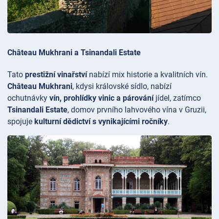
Château Mukhrani a Tsinandali Estate
Tato
prestižní vinařství
nabízí mix historie a kvalitních vín.
Château Mukhrani
, kdysi královské sídlo, nabízí
ochutnávky
vín, prohlídky vinic a párování
jídel, zatímco
Tsinandali Estate
, domov prvního lahvového vína v Gruzii,
spojuje
kulturní dědictví s vynikajícími ročníky
.