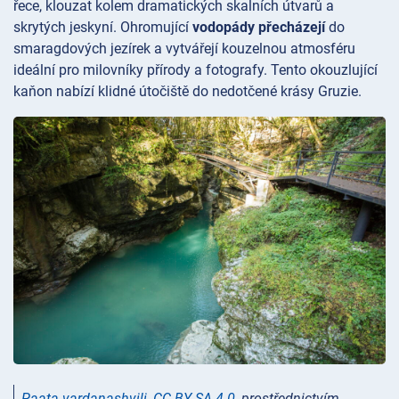
řece, klouzat kolem dramatických skalních útvarů a
skrytých jeskyní. Ohromující
vodopády přecházejí
do
smaragdových jezírek a vytvářejí kouzelnou atmosféru
ideální pro milovníky přírody a fotografy. Tento okouzlující
kaňon nabízí klidné útočiště do nedotčené krásy Gruzie.
Paata vardanashvili
,
CC BY-SA 4.0
, prostřednictvím