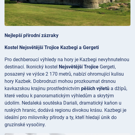
Nejlepší přírodní zázraky
Kostel Nejsvětější Trojice Kazbegi a Gergeti
Pro dechberoucí výhledy na hory je Kazbegi nevyhnutelnou
destinací. Ikonický kostel
Nejsvětější Trojice
Gergeti,
posazený ve výšce 2 170 metrů, nabízí ohromující kulisu
hory Kazbek. Dobrodruzi mohou prozkoumat drsnou
kavkazskou krajinu prostřednictvím
pěších výletů
a džípů,
které vedou k panoramatickým výhledům a skrytým
údolím. Nedaleká soutěska
Dariali, dramatický kaňon u
ruských hranic, dodává regionu divokou krásu. Kazbegi je
ideální pro milovníky přírody a ty, kteří hledají únik do
gruzínské vysočiny.