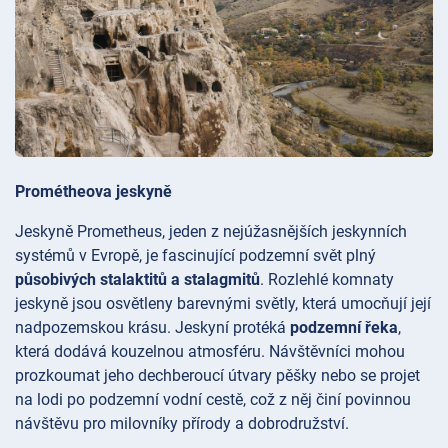
Prométheova jeskyně
Jeskyně
Prometheus, jeden z nejúžasnějších jeskynních
systémů v Evropě, je fascinující podzemní svět plný
působivých stalaktitů a stalagmitů
. Rozlehlé komnaty
jeskyně jsou osvětleny barevnými světly, která umocňují její
nadpozemskou krásu. Jeskyní protéká
podzemní řeka
,
která dodává kouzelnou atmosféru. Návštěvníci mohou
prozkoumat jeho dechberoucí útvary pěšky nebo se projet
na lodi po podzemní vodní cestě, což z něj činí povinnou
návštěvu pro milovníky přírody a dobrodružství.