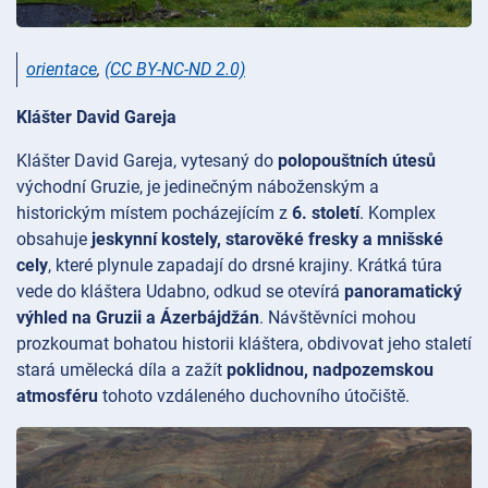
orientace
,
(CC BY-NC-ND 2.0)
Klášter David Gareja
Klášter
David Gareja, vytesaný do
polopouštních útesů
východní Gruzie, je jedinečným náboženským a
historickým místem pocházejícím z
6. století
. Komplex
obsahuje
jeskynní kostely, starověké fresky a mnišské
cely
, které plynule zapadají do drsné krajiny. Krátká túra
vede do kláštera
Udabno, odkud se otevírá
panoramatický
výhled na Gruzii a Ázerbájdžán
. Návštěvníci mohou
prozkoumat bohatou historii kláštera, obdivovat jeho staletí
stará umělecká díla a zažít
poklidnou, nadpozemskou
atmosféru
tohoto vzdáleného duchovního útočiště.