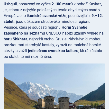
Ushguli
, posazený ve výšce
2 100 metrů
v pohoří
Kavkaz,
je jednou z nejvýše položených trvale obydlených osad v
Evropě. Jeho
ikonické svanské věže
, pocházející z
9.–12.
století
, jsou důkazem středověké minulosti regionu.
Vesnice, která je součástí regionu
Horní Svanetie
zapsaného
na seznamu UNESCO, nabízí úžasný výhled na
horu Shkhara
, nejvyšší vrchol Gruzie. Návštěvníci mohou
prozkoumat starobylé kostely, vyrazit na malebné horské
stezky a zažít
jedinečnou svanskou kulturu
, která zůstala
po staletí téměř nezměněna.