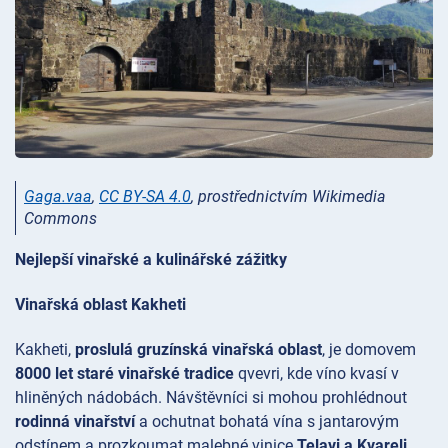
Gaga.vaa
,
CC BY-SA 4.0
, prostřednictvím Wikimedia
Commons
Nejlepší vinařské a kulinářské zážitky
Vinařská oblast Kakheti
Kakheti,
proslulá gruzínská vinařská oblast
, je domovem
8000 let staré vinařské tradice
qvevri, kde víno kvasí v
hliněných nádobách. Návštěvníci si mohou prohlédnout
rodinná vinařství
a ochutnat bohatá vína s jantarovým
odstínem a prozkoumat malebné vinice
Telavi a Kvareli
.