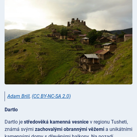
Adam Brill
,
(CC BY-NC-SA 2.0)
Dartlo
Dartlo je
středověká kamenná vesnice
v regionu
Tusheti,
známá svými
zachovalými obrannými věžemi
a unikátními
kamennými domy s dřevěnými balkony. Na pozadí