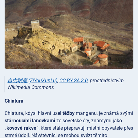
自由馴鹿 (ZiYouXunLu)
,
CC BY-SA 3.0
, prostřednictvím
Wikimedia Commons
Chiatura
Chiatura, kdysi hlavní uzel
těžby
manganu, je známá svými
stárnoucími lanovkami
ze sovětské éry, známými jako
„
kovové rakve“
, které stále přepravují místní obyvatele přes
strmé údolí. Návštěvníci se mohou svézt těmito