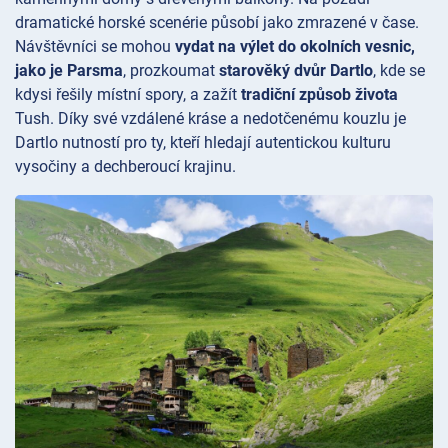
dramatické horské scenérie působí jako zmrazené v čase.
Návštěvníci se mohou
vydat na výlet do okolních vesnic,
jako je Parsma
, prozkoumat
starověký dvůr Dartlo
, kde se
kdysi řešily místní spory, a zažít
tradiční způsob života
Tush. Díky své vzdálené kráse a nedotčenému kouzlu je
Dartlo nutností pro ty, kteří hledají autentickou kulturu
vysočiny a dechberoucí krajinu.