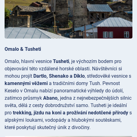
Omalo & Tusheti
Omalo, hlavní vesnice
Tusheti
, je výchozím bodem pro
objevování této vzdálené horské oblasti. Návštěvníci si
mohou projít
Dartlo, Shenako a Diklo
, středověké vesnice s
kamennými věžemi
a tradičními domy Tush. Pevnost
Keselo v Omalu nabízí panoramatické výhledy do údolí,
zatímco průsmyk
Abano,
jedna z nejnebezpečnějších silnic
světa, dělá z cesty dobrodružství samo. Tusheti je ideální
pro
trekking, jízdu na koni a prožívání nedotčené přírody
s
alpskými loukami, vodopády a hlubokými soutěskami,
které poskytují skutečný únik z divočiny.