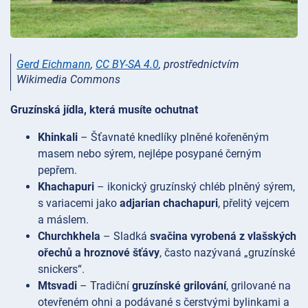
Gerd Eichmann
,
CC BY-SA 4.0
, prostřednictvím
Wikimedia Commons
Gruzínská jídla, která musíte ochutnat
Khinkali
– Šťavnaté knedlíky plněné kořeněným
masem nebo sýrem, nejlépe posypané černým
pepřem.
Khachapuri
– ikonický gruzínský chléb
plněný sýrem,
s variacemi jako
adjarian chachapuri
, přelitý vejcem
a máslem.
Churchkhela
– Sladká
svačina vyrobená z vlašských
ořechů a hroznové šťávy
, často nazývaná „gruzínské
snickers“.
Mtsvadi
– Tradiční
gruzínské grilování
, grilované na
otevřeném ohni a podávané s čerstvými bylinkami a