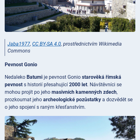
Jaba1977
,
CC BY-SA 4.0
, prostřednictvím Wikimedia
Commons
Pevnost Gonio
Nedaleko
Batumi
je pevnost
Gonio
starověká římská
pevnost
s historií přesahující
2000 let
. Návštěvníci se
mohou projít po jeho
masivních kamenných zdech
,
prozkoumat jeho
archeologické pozůstatky
a dozvědět se
o jeho spojení s raným křesťanstvím.