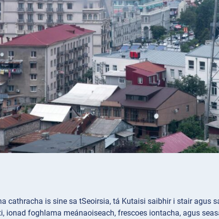
a cathracha is sine sa tSeoirsia, tá Kutaisi saibhir i stair agus
ti, ionad foghlama meánaoiseach, frescoes iontacha, agus seas