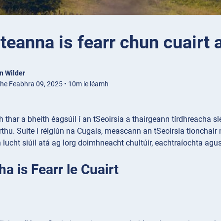
teanna is fearr chun cuairt a
n Wilder
ithe Feabhra 09, 2025 • 10m le léamh
h thar a bheith éagsúil í an tSeoirsia a thairgeann tírdhreacha sl
u. Suite i réigiún na Cugais, meascann an tSeoirsia tionchair 
 lucht siúil atá ag lorg doimhneacht chultúir, eachtraíochta agu
a is Fearr le Cuairt