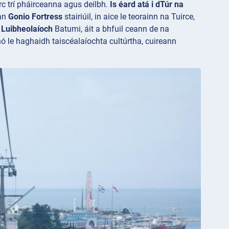
irc trí pháirceanna agus deilbh.
Is éard atá i dTúr na
 an
Gonio Fortress
stairiúil, in aice le teorainn na Tuirce,
Luibheolaíoch
Batumi, áit a bhfuil ceann de na
nó le haghaidh taiscéalaíochta cultúrtha, cuireann