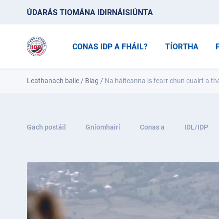
ÚDARÁS TIOMÁNA IDIRNÁISIÚNTA
CONAS IDP A FHÁIL?
TÍORTHA
Leathanach baile
/
Blag
/
Na háiteanna is fearr chun cuairt a th
Gach postáil
Gníomhairí
Conas a
IDL/IDP