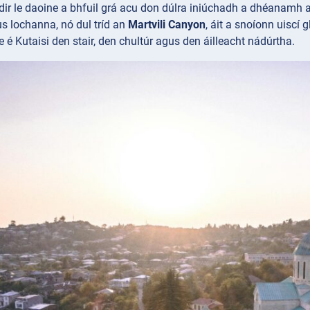
éidir le daoine a bhfuil grá acu don dúlra iniúchadh a dhéanamh 
us lochanna, nó dul tríd an
Martvili Canyon
, áit a snoíonn uiscí 
 é Kutaisi den stair, den chultúr agus den áilleacht nádúrtha.