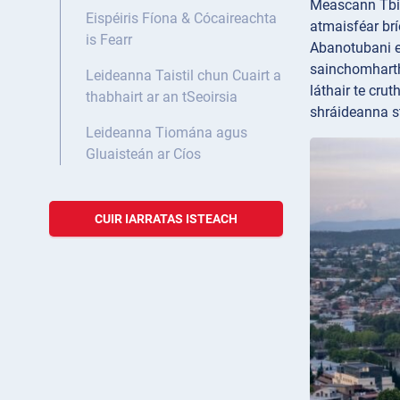
Meascann Tbili
Eispéiris Fíona & Cócaireachta
atmaisféar b
is Fearr
Abanotubani ei
sainchomharth
Leideanna Taistil chun Cuairt a
láthair te cru
thabhairt ar an tSeoirsia
shráideanna st
Leideanna Tiomána agus
Gluaisteán ar Cíos
CUIR IARRATAS ISTEACH