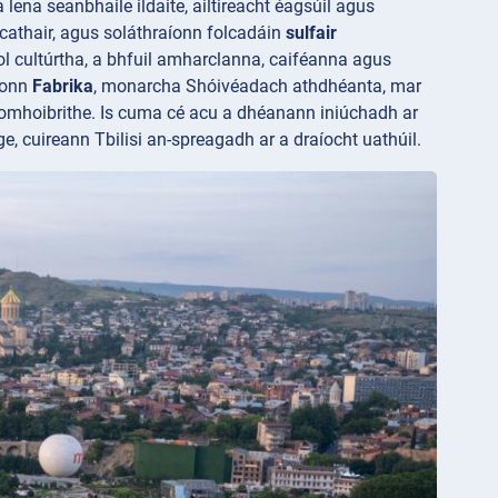
 lena seanbhaile ildaite, ailtireacht éagsúil agus
athair, agus soláthraíonn folcadáin
sulfair
l cultúrtha, a bhfuil amharclanna, caiféanna agus
íonn
Fabrika
, monarcha Shóivéadach athdhéanta, mar
 chomhoibrithe. Is cuma cé acu a dhéanann iniúchadh ar
ge, cuireann Tbilisi an-spreagadh ar a draíocht uathúil.