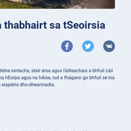
 thabhairt sa tSeoirsia
éibhe iontacha, stair ársa agus fáilteachais a bhfuil cáil
na hEorpa agus na hÁise, rud a fhágann go bhfuil sé ina
s eispéiris dho-dhearmadta.