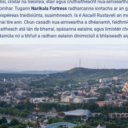
si, croílár na Seoirsia, stair agus cruthaitheacht nua-aimseartha
ríomhar. Tugann
Narikala Fortress
radharcanna iontacha ar an gc
spéireas traidisiúnta, suaimhneach. Is é Ascaill
Rustaveli an mo
aí tíre ann. Chun casadh nua-aimseartha a dhéanamh, feidhm
thaitheach atá lán de bharraí, spásanna ealaíne, agus limistéir
airiúla nó a bhfuil a radharc ealaíon dinimiciúil á bhlaiseadh ai