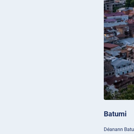
Batumi
Déanann Batum