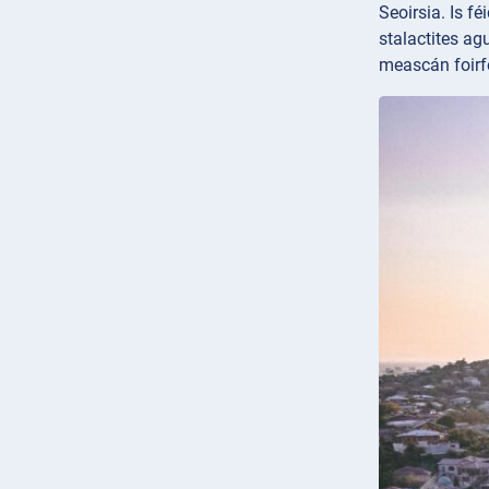
Seoirsia. Is f
stalactites ag
meascán foirfe