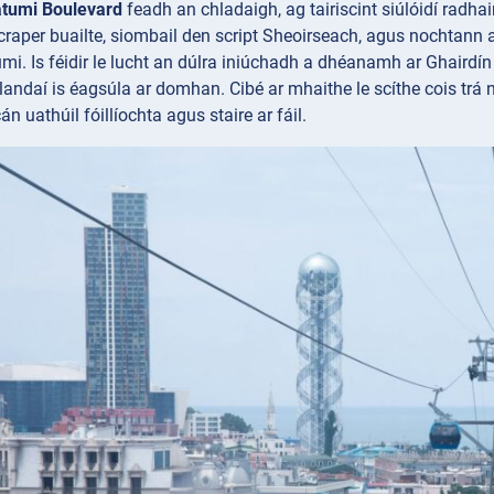
tumi Boulevard
feadh an chladaigh, ag tairiscint siúlóidí radha
rscraper buailte, siombail den script Sheoirseach, agus nochtann
umi. Is féidir le lucht an dúlra iniúchadh a dhéanamh ar Ghairdín
landaí is éagsúla ar domhan. Cibé ar mhaithe le scíthe cois trá 
 uathúil fóillíochta agus staire ar fáil.