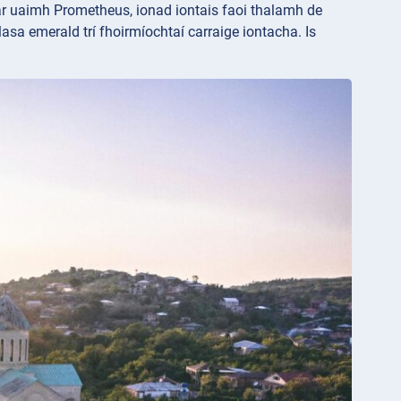
ar uaimh
Prometheus, ionad iontais faoi thalamh de
glasa emerald trí fhoirmíochtaí carraige iontacha. Is