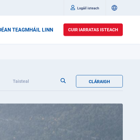
Logáil isteach
DÉAN TEAGMHÁIL LINN
CUIR IARRATAS ISTEACH
a
Taisteal
CLÁRAIGH