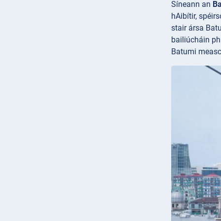
Síneann an
Ba
hAibítir, spéi
stair ársa Bat
bailiúcháin ph
Batumi meascán