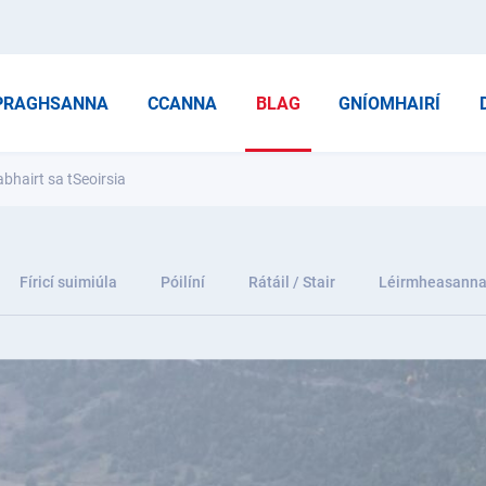
PRAGHSANNA
CCANNA
BLAG
GNÍOMHAIRÍ
abhairt sa tSeoirsia
Fíricí suimiúla
Póilíní
Rátáil / Stair
Léirmheasann