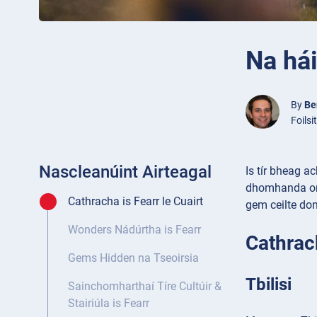
Na hái
By
Be
Foils
Nascleanúint Airteagal
Is tír bheag ac
dhomhanda orth
Cathracha is Fearr le Cuairt
gem ceilte don
Wonders Nádúrtha is Fearr
Cathrach
Gems Hidden na Tseoirsia
Tbilisi
Sainchomharthaí Tíre Cultúir &
Stairiúla is Fearr