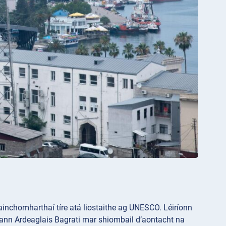
 sainchomharthaí tíre atá liostaithe ag UNESCO. Léiríonn
ann Ardeaglais
Bagrati mar shiombail d’aontacht na