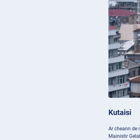
Kutaisi
Ar cheann de n
Mainistir
Gela