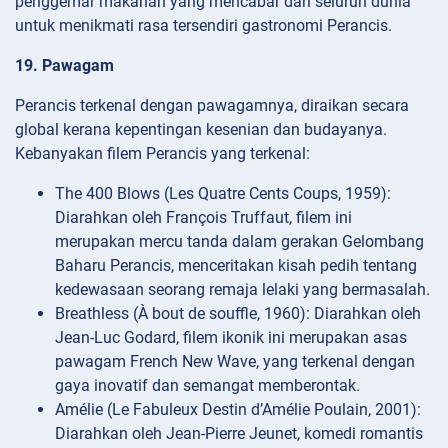
penggemar makanan yang mencabar dari seluruh dunia
untuk menikmati rasa tersendiri gastronomi Perancis.
19. Pawagam
Perancis terkenal dengan pawagamnya, diraikan secara
global kerana kepentingan kesenian dan budayanya.
Kebanyakan filem Perancis yang terkenal:
The 400 Blows (Les Quatre Cents Coups, 1959):
Diarahkan oleh François Truffaut, filem ini
merupakan mercu tanda dalam gerakan Gelombang
Baharu Perancis, menceritakan kisah pedih tentang
kedewasaan seorang remaja lelaki yang bermasalah.
Breathless (À bout de souffle, 1960): Diarahkan oleh
Jean-Luc Godard, filem ikonik ini merupakan asas
pawagam French New Wave, yang terkenal dengan
gaya inovatif dan semangat memberontak.
Amélie (Le Fabuleux Destin d’Amélie Poulain, 2001):
Diarahkan oleh Jean-Pierre Jeunet, komedi romantis