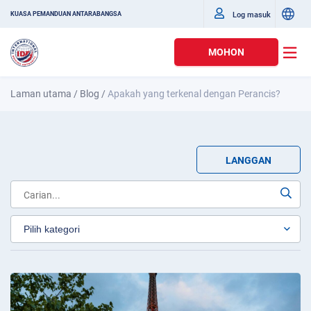
Log masuk
KUASA PEMANDUAN ANTARABANGSA
MOHON
Laman utama
/
Blog
/
Apakah yang terkenal dengan Perancis?
LANGGAN