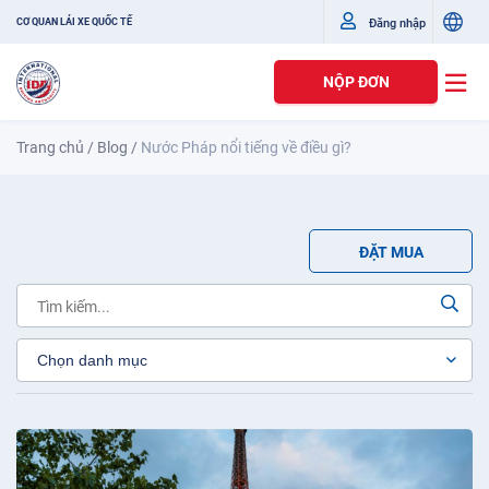
Đăng nhập
CƠ QUAN LÁI XE QUỐC TẾ
NỘP ĐƠN
Trang chủ
/
Blog
/
Nước Pháp nổi tiếng về điều gì?
ĐẶT MUA