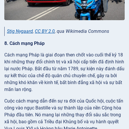
Stig Nygaard
,
CC BY 2.0
, qua Wikimedia Commons
8. Cách mạng Pháp
Cách mạng Pháp là giai đoạn then chốt vào cuối thế kỷ 18
khi những thay đổi chính trị và xã hội cấp tiến đã định hình
lại nước Pháp. Bắt đầu từ năm 1789, sự kiện này đánh dấu
sự kết thúc của chế độ quân chủ chuyên chế, gây ra bởi
những khó khăn về kinh tế, bất bình đẳng xã hội và sự bất
mãn lan rộng.
Cuộc cách mạng dẫn đến sự ra đời của Quốc hội, cuộc tấn
công vào ngục Bastille và sự thành lập của nền Cộng hòa
Pháp đầu tiên. Nó mang lại những thay đổi sâu sắc trong
xã hội, bao gồm cả Triều đại Khủng bố và vụ hành quyết
Vua Louis XVI và Hoàng hậu Marie Antoinette.