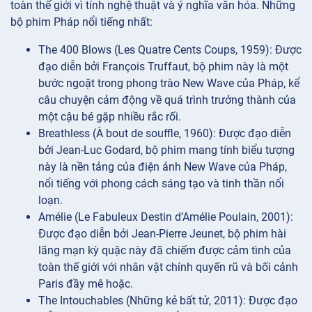
toàn thế giới vì tính nghệ thuật và ý nghĩa văn hóa. Những
bộ phim Pháp nổi tiếng nhất:
The 400 Blows (Les Quatre Cents Coups, 1959): Được
đạo diễn bởi François Truffaut, bộ phim này là một
bước ngoặt trong phong trào New Wave của Pháp, kể
câu chuyện cảm động về quá trình trưởng thành của
một cậu bé gặp nhiều rắc rối.
Breathless (À bout de souffle, 1960): Được đạo diễn
bởi Jean-Luc Godard, bộ phim mang tính biểu tượng
này là nền tảng của điện ảnh New Wave của Pháp,
nổi tiếng với phong cách sáng tạo và tinh thần nổi
loạn.
Amélie (Le Fabuleux Destin d’Amélie Poulain, 2001):
Được đạo diễn bởi Jean-Pierre Jeunet, bộ phim hài
lãng mạn kỳ quặc này đã chiếm được cảm tình của
toàn thế giới với nhân vật chính quyến rũ và bối cảnh
Paris đầy mê hoặc.
The Intouchables (Những kẻ bất tử, 2011): Được đạo