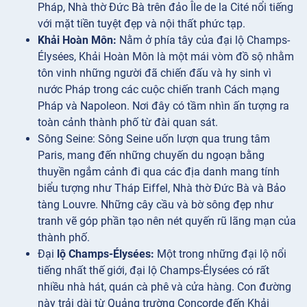
Pháp, Nhà thờ Đức Bà trên đảo Île de la Cité nổi tiếng
với mặt tiền tuyệt đẹp và nội thất phức tạp.
Khải Hoàn Môn:
Nằm ở phía tây của đại lộ Champs-
Élysées, Khải Hoàn Môn là một mái vòm đồ sộ nhằm
tôn vinh những người đã chiến đấu và hy sinh vì
nước Pháp trong các cuộc chiến tranh Cách mạng
Pháp và Napoleon. Nơi đây có tầm nhìn ấn tượng ra
toàn cảnh thành phố từ đài quan sát.
Sông
Seine: Sông Seine uốn lượn qua trung tâm
Paris, mang đến những chuyến du ngoạn bằng
thuyền ngắm cảnh đi qua các địa danh mang tính
biểu tượng như Tháp Eiffel, Nhà thờ Đức Bà và Bảo
tàng Louvre. Những cây cầu và bờ sông đẹp như
tranh vẽ góp phần tạo nên nét quyến rũ lãng mạn của
thành phố.
Đại
lộ Champs-Élysées:
Một trong những đại lộ nổi
tiếng nhất thế giới, đại lộ Champs-Élysées có rất
nhiều nhà hát, quán cà phê và cửa hàng. Con đường
này trải dài từ Quảng trường Concorde đến Khải