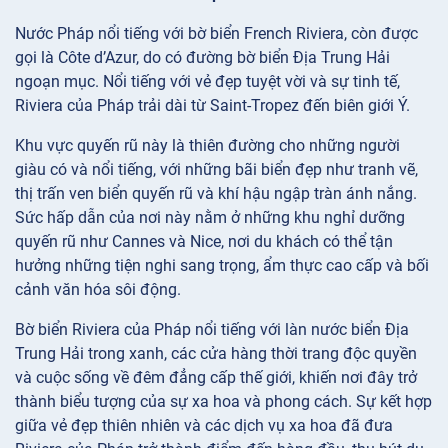
Nước Pháp nổi tiếng với bờ biển French Riviera, còn được
gọi là Côte d’Azur, do có đường bờ biển Địa Trung Hải
ngoạn mục. Nổi tiếng với vẻ đẹp tuyệt vời và sự tinh tế,
Riviera của Pháp trải dài từ Saint-Tropez đến biên giới Ý.
Khu vực quyến rũ này là thiên đường cho những người
giàu có và nổi tiếng, với những bãi biển đẹp như tranh vẽ,
thị trấn ven biển quyến rũ và khí hậu ngập tràn ánh nắng.
Sức hấp dẫn của nơi này nằm ở những khu nghỉ dưỡng
quyến rũ như Cannes và Nice, nơi du khách có thể tận
hưởng những tiện nghi sang trọng, ẩm thực cao cấp và bối
cảnh văn hóa sôi động.
Bờ biển Riviera của Pháp nổi tiếng với làn nước biển Địa
Trung Hải trong xanh, các cửa hàng thời trang độc quyền
và cuộc sống về đêm đẳng cấp thế giới, khiến nơi đây trở
thành biểu tượng của sự xa hoa và phong cách. Sự kết hợp
giữa vẻ đẹp thiên nhiên và các dịch vụ xa hoa đã đưa