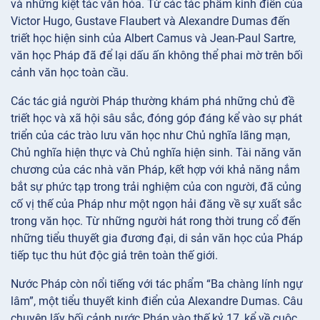
và những kiệt tác văn hóa. Từ các tác phẩm kinh điển của
Victor Hugo, Gustave Flaubert và Alexandre Dumas đến
triết học hiện sinh của Albert Camus và Jean-Paul Sartre,
văn học Pháp đã để lại dấu ấn không thể phai mờ trên bối
cảnh văn học toàn cầu.
Các tác giả người Pháp thường khám phá những chủ đề
triết học và xã hội sâu sắc, đóng góp đáng kể vào sự phát
triển của các trào lưu văn học như Chủ nghĩa lãng mạn,
Chủ nghĩa hiện thực và Chủ nghĩa hiện sinh. Tài năng văn
chương của các nhà văn Pháp, kết hợp với khả năng nắm
bắt sự phức tạp trong trải nghiệm của con người, đã củng
cố vị thế của Pháp như một ngọn hải đăng về sự xuất sắc
trong văn học. Từ những người hát rong thời trung cổ đến
những tiểu thuyết gia đương đại, di sản văn học của Pháp
tiếp tục thu hút độc giả trên toàn thế giới.
Nước Pháp còn nổi tiếng với tác phẩm “Ba chàng lính ngự
lâm”, một tiểu thuyết kinh điển của Alexandre Dumas. Câu
chuyện lấy bối cảnh nước Pháp vào thế kỷ 17, kể về cuộc