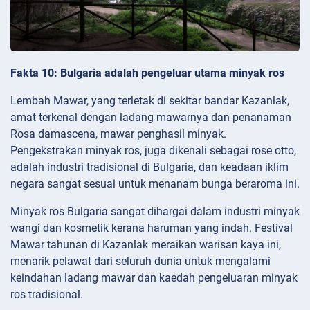
Fakta 10: Bulgaria adalah pengeluar utama minyak ros
Lembah Mawar, yang terletak di sekitar bandar Kazanlak,
amat terkenal dengan ladang mawarnya dan penanaman
Rosa damascena, mawar penghasil minyak.
Pengekstrakan minyak ros, juga dikenali sebagai rose otto,
adalah industri tradisional di Bulgaria, dan keadaan iklim
negara sangat sesuai untuk menanam bunga beraroma ini.
Minyak ros Bulgaria sangat dihargai dalam industri minyak
wangi dan kosmetik kerana haruman yang indah. Festival
Mawar tahunan di Kazanlak meraikan warisan kaya ini,
menarik pelawat dari seluruh dunia untuk mengalami
keindahan ladang mawar dan kaedah pengeluaran minyak
ros tradisional.