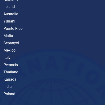
Ireland
Australia
Yunani
Puerto Rico
Malta
Sepanyol
Mexico
Italy
Perancis
Thailand
Kanada
India
Poland