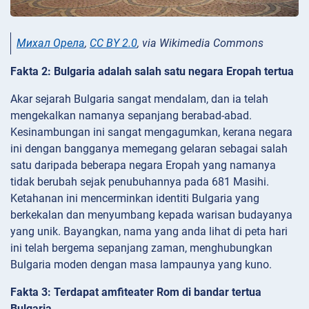
Михал Орела
,
CC BY 2.0
, via Wikimedia Commons
Fakta 2: Bulgaria adalah salah satu negara Eropah tertua
Akar sejarah Bulgaria sangat mendalam, dan ia telah
mengekalkan namanya sepanjang berabad-abad.
Kesinambungan ini sangat mengagumkan, kerana negara
ini dengan bangganya memegang gelaran sebagai salah
satu daripada beberapa negara Eropah yang namanya
tidak berubah sejak penubuhannya pada 681 Masihi.
Ketahanan ini mencerminkan identiti Bulgaria yang
berkekalan dan menyumbang kepada warisan budayanya
yang unik. Bayangkan, nama yang anda lihat di peta hari
ini telah bergema sepanjang zaman, menghubungkan
Bulgaria moden dengan masa lampaunya yang kuno.
Fakta 3: Terdapat amfiteater Rom di bandar tertua
Bulgaria