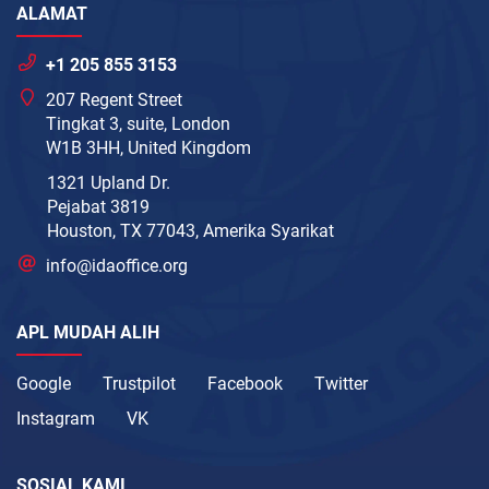
ALAMAT
+1 205 855 3153
207 Regent Street
Tingkat 3, suite, London
W1B 3HH, United Kingdom
1321 Upland Dr.
Pejabat 3819
Houston, TX 77043, Amerika Syarikat
info@idaoffice.org
APL MUDAH ALIH
Google
Trustpilot
Facebook
Twitter
Instagram
VK
SOSIAL KAMI