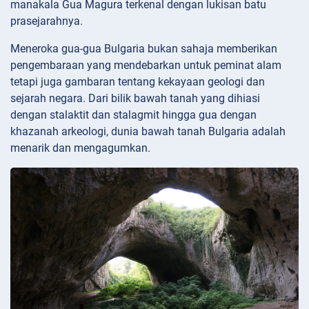
manakala Gua Magura terkenal dengan lukisan batu
prasejarahnya.
Meneroka gua-gua Bulgaria bukan sahaja memberikan
pengembaraan yang mendebarkan untuk peminat alam
tetapi juga gambaran tentang kekayaan geologi dan
sejarah negara. Dari bilik bawah tanah yang dihiasi
dengan stalaktit dan stalagmit hingga gua dengan
khazanah arkeologi, dunia bawah tanah Bulgaria adalah
menarik dan mengagumkan.