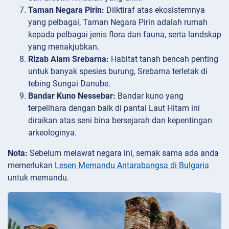
Taman Negara Pirin:
Diiktiraf atas ekosistemnya
yang pelbagai, Taman Negara Pirin adalah rumah
kepada pelbagai jenis flora dan fauna, serta landskap
yang menakjubkan.
Rizab Alam Srebarna:
Habitat tanah bencah penting
untuk banyak spesies burung, Srebarna terletak di
tebing Sungai Danube.
Bandar Kuno Nessebar:
Bandar kuno yang
terpelihara dengan baik di pantai Laut Hitam ini
diraikan atas seni bina bersejarah dan kepentingan
arkeologinya.
Nota:
Sebelum melawat negara ini, semak sama ada anda
memerlukan
Lesen Memandu Antarabangsa di Bulgaria
untuk memandu.