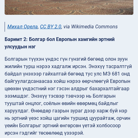
Михал Орела
,
CC BY 2.0
, via Wikimedia Commons
Баримт 2: Болгар бол Европын хамгийн эртний
улсуудын нэг
Болгарын түүхэн үндэс гүн гүнзгий бөгөөд олон зуун
жилийн турш нэрээ хадгалж ирсэн. Энэхүү тасралтгүй
байдал үнэхээр гайхалтай бөгөөд тус улс МЭ 681 онд
байгуулагдсанаасаа хойш нэрээ өөрчлөөгүй Европын
цөөхөн үндэстний нэг гэсэн алдрыг бахархалтайгаар
эзэмшдэг. Энэхүү тэсвэр тэвчээр нь Болгарын
тууштай онцлог, соёлын өвийн өвөрмөц байдлыг
харуулдаг. Өнөөдөр газрын зураг дээр харж буй нэр
нь эртний үеэс хойш цагийн туршид цуурайтаж, орчин
үеийн Болгарыг эртний өнгөрсөн үетэй холбосоор
ирсэн гэдгийг төсөөлөөд үзээрэй.