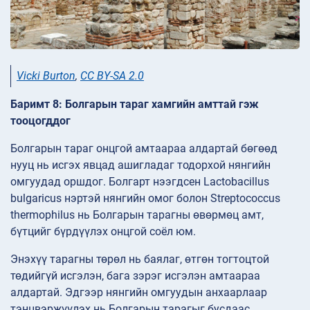
Vicki Burton
,
CC BY-SA 2.0
Баримт 8: Болгарын тараг хамгийн амттай гэж
тооцогддог
Болгарын тараг онцгой амтаараа алдартай бөгөөд
нууц нь исгэх явцад ашигладаг тодорхой нянгийн
омгуудад оршдог. Болгарт нээгдсен Lactobacillus
bulgaricus нэртэй нянгийн омог болон Streptococcus
thermophilus нь Болгарын тарагны өвөрмөц амт,
бүтцийг бүрдүүлэх онцгой соёл юм.
Энэхүү тарагны төрөл нь баялаг, өтгөн тогтоцтой
төдийгүй исгэлэн, бага зэрэг исгэлэн амтаараа
алдартай. Эдгээр нянгийн омгуудын анхаарлаар
тэнцвэржүүлэх нь Болгарын тарагыг бусдаас