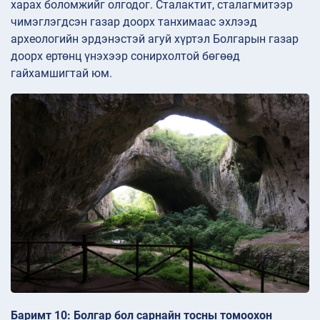
харах боломжийг олгодог. Сталактит, сталагмитээр
чимэглэгдсэн газар доорх танхимаас эхлээд
археологийн эрдэнэстэй агуй хүртэл Болгарын газар
доорх ертөнц үнэхээр сонирхолтой бөгөөд
гайхамшигтай юм.
Баримт 10: Болгар бол сарнайн тосны томоохон