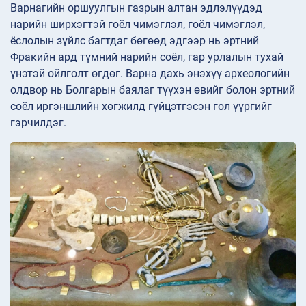
Варнагийн оршуулгын газрын алтан эдлэлүүдэд
нарийн ширхэгтэй гоёл чимэглэл, гоёл чимэглэл,
ёслолын зүйлс багтдаг бөгөөд эдгээр нь эртний
Фракийн ард түмний нарийн соёл, гар урлалын тухай
үнэтэй ойлголт өгдөг. Варна дахь энэхүү археологийн
олдвор нь Болгарын баялаг түүхэн өвийг болон эртний
соёл иргэншлийн хөгжилд гүйцэтгэсэн гол үүргийг
гэрчилдэг.