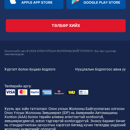
ТӨЛБӨР ХИЙХ
Зохиогчийн эрх © 2026 ОЛОН УЛСЫН ЖОЛООНЫ БАЙГУУЛЛАГА. Бүх эрх хуулиар
хамгаалагдсан
Хүргэлт болон буцаах бодлого
Нууцлалын бодлогоос авна уу
Төлбөрийн арга:
Хууль эрх зүйн татгалзал
: Олон улсын Жолооны Байгууллагаас олгосон
Олон Улсын Жолооны Зөвшөөрөл (IDP) нь Америкийн Автомашины
Холбоо (AAA) болон төрийн аливаа агентлагтай холбоогүй,
зөвшөөрөгдөөгүй, эсвэл тэдгээртэй холбогддоггүй. Энэхүү баримт бичиг
нь стандартчилсан орчуулгын хэрэгсэл бөгөөд хүчин төгөлдөр үндэсний
жолооны үнэмлэхийг орлохгүй.