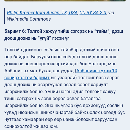
Philip Kromer from Austin, TX, USA
,
CC BY-SA 2.0
, via
Wikimedia Commons
Баримт 6: Толгой хажуу тийш сэгсрэх нь “тийм”, дээш
доош дохих нь “үгүй” гэсэн үг
Толгойн дохионы соёлын тайлбар дэлхий даяар өөр
өөр байдаг. Барууны олон соёлд толгой дээш доош
дохих нь зөвшөөрөл илэрхийлдэг бол Болгарт, мөн
Албани гэх мэт бусад орнуудад (
Албанийн тухай 10
сонирхолтой баримт
-ыг үзээрэй) толгойг бага зэрэг
дээш дохих нь эсэргүүцэл эсвэл сөрөг хариулт
илэрхийлж болно. Үүний нэгэн адил толгойг хажуу
тийш сэгсрэх нь зөвшөөрөл эсвэл баталгаа
илэрхийлж болно. Энэ нь үгээр бус дохионууд соёлын
хувьд нюансын шинж чанартай байж болох бөгөөд бүс
нутгаас хамааран өөр өөр байж болохыг харуулсан
сонирхолтой жишээ юм.