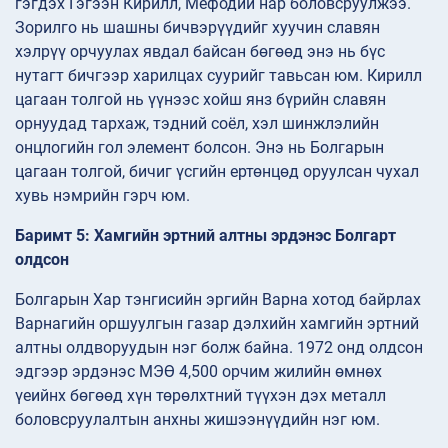
гэгдэх Гэгээн Кирилл, Мефодий нар боловсруулжээ.
Зорилго нь шашны бичвэрүүдийг хуучин славян
хэлрүү орчуулах явдал байсан бөгөөд энэ нь бүс
нутагт бичгээр харилцах суурийг тавьсан юм. Кирилл
цагаан толгой нь үүнээс хойш янз бүрийн славян
орнуудад тархаж, тэдний соёл, хэл шинжлэлийн
онцлогийн гол элемент болсон. Энэ нь Болгарын
цагаан толгой, бичиг үсгийн ертөнцөд оруулсан чухал
хувь нэмрийн гэрч юм.
Баримт 5: Хамгийн эртний алтны эрдэнэс Болгарт
олдсон
Болгарын Хар тэнгисийн эргийн Варна хотод байрлах
Варнагийн оршуулгын газар дэлхийн хамгийн эртний
алтны олдворуудын нэг болж байна. 1972 онд олдсон
эдгээр эрдэнэс МЭӨ 4,500 орчим жилийн өмнөх
үеийнх бөгөөд хүн төрөлхтний түүхэн дэх металл
боловсруулалтын анхны жишээнүүдийн нэг юм.