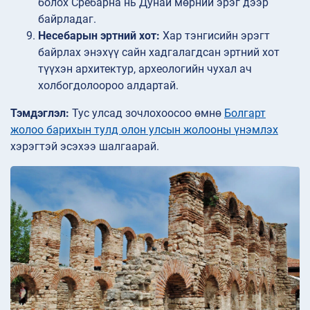
болох Сребарна нь Дунай мөрний эрэг дээр
байрладаг.
Несебарын эртний хот:
Хар тэнгисийн эрэгт
байрлах энэхүү сайн хадгалагдсан эртний хот
түүхэн архитектур, археологийн чухал ач
холбогдолоороо алдартай.
Тэмдэглэл:
Тус улсад зочлохоосоо өмнө
Болгарт
жолоо барихын тулд олон улсын жолооны үнэмлэх
хэрэгтэй эсэхээ шалгаарай.