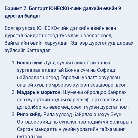
Баримт 7: Болгарт ЮНЕСКО-гийн дэлхийн өвийн 9
дурсгал байдаг
Болгар улсад ЮНЕСКО-гийн дэлхийн өвийн есөн
дурсгал байдаг бөгөөд тус улсын баялаг соёл,
байгалийн өвийг харуулдаг. Эдгээр дурсгалууд дараах
зүйлсийг багтаадаг:
Бояна сүм:
Дунд зууны гайхалтай ханын
зургаараа алдартай Бояна сүм нь Софиад
байрладаг бөгөөд Европын урлагт оруулсан
онцгой хувь нэмрээрээ хүлээн зөвшөөрөгдсөн.
Мадарын морьтон:
Шумены ойролцоо байрлах
энэхүү эртний хадны барельеф, археологийн
цогцолбор нь өвөрмөц соёл, түүхэн дурсгал юм.
Рила хийд:
Рила уулсад байрлах энэхүү Зүүн
Ортодокс хийд нь сүнслэг төв төдийгүй Болгарын
Сэргэн мандалтын үеийн урлагийн гайхамшиг
бүтээл юм.