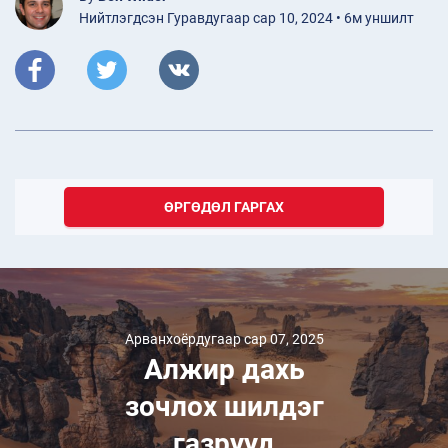
Нийтлэгдсэн Гуравдугаар сар 10, 2024 • 6м уншилт
ӨРГӨДӨЛ ГАРГАХ
Арванхоёрдугаар сар 07, 2025
Алжир дахь
зочлох шилдэг
газрууд