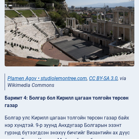
Plamen Agov • studiolemontree.com
,
CC BY-SA 3.0
, via
Wikimedia Commons
Баримт 4: Болгар бол Кирилл цагаан толгойн төрсөн
газар
Болгар улс Кирилл цагаан толгойн төрсөн газар байх
нэр хүндтэй. 9-р зуунд Анхдугаар Болгарын эзэнт
гүрэнд бүтээгдсэн энэхүү бичгийг Византийн ах дүүс