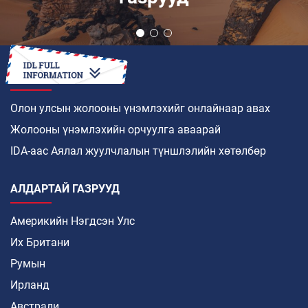
ХЭРХЭН
Олон улсын жолооны үнэмлэхийг онлайнаар авах
Жолооны үнэмлэхийн орчуулга аваарай
IDA-аас Аялал жуулчлалын түншлэлийн хөтөлбөр
АЛДАРТАЙ ГАЗРУУД
Америкийн Нэгдсэн Улс
Их Британи
Румын
Ирланд
Австрали