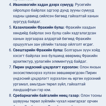
Ивановогийн хадан дээрх сүмүүд:
Русегийн
ойролцоо байрлах эдгээр дунд зууны сүмүүд
хадны цавинд сийлсэн бөгөөд гайхалтай ханын
зургууд байдаг.
Казанлакийн Фракийн булш:
Фракийн хаадын
хөндийд байрлах энэ булш сайн хадгалагдсан
ханын зургаараа алдартай бөгөөд Фракийн
оршуулгын зан үйлийн талаар ойлголт өгдөг.
Свештарийн Фракийн булш:
Болгарын зүүн хойд
хэсэгт байрлах энэ булшинд өвөрмөц Фракийн
архитектур, урлагийн элементүүд байдаг.
Пирин үндэсний цэцэрлэгт хүрээлэн:
Олон янзын
экосистемээрээ хүлээн зөвшөөрөгдсөн Пирин
үндэсний цэцэрлэгт хүрээлэн нь өргөн хүрээний
ургамал, амьтдын төрөл зүйл, гайхалтай
ландшафтын гэр юм.
Сребарнагийн байгалийн нөөц газар:
Олон тооны
шувууны төрөл зүйлийн чухал намгархаг орчин