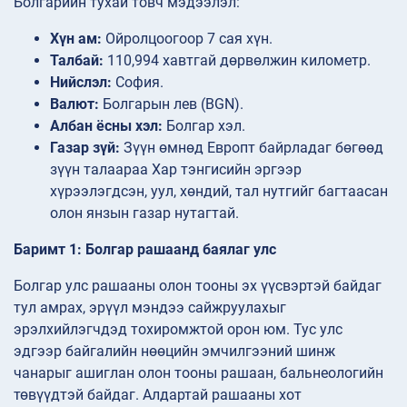
Болгарийн тухай товч мэдээлэл:
Хүн ам:
Ойролцоогоор 7 сая хүн.
Талбай:
110,994 хавтгай дөрвөлжин километр.
Нийслэл:
София.
Валют:
Болгарын лев (BGN).
Албан ёсны хэл:
Болгар хэл.
Газар зүй:
Зүүн өмнөд Европт байрладаг бөгөөд
зүүн талаараа Хар тэнгисийн эргээр
хүрээлэгдсэн, уул, хөндий, тал нутгийг багтаасан
олон янзын газар нутагтай.
Баримт 1: Болгар рашаанд баялаг улс
Болгар улс рашааны олон тооны эх үүсвэртэй байдаг
тул амрах, эрүүл мэндээ сайжруулахыг
эрэлхийлэгчдэд тохиромжтой орон юм. Тус улс
эдгээр байгалийн нөөцийн эмчилгээний шинж
чанарыг ашиглан олон тооны рашаан, бальнеологийн
төвүүдтэй байдаг. Алдартай рашааны хот