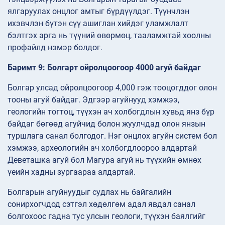
ялгаруулах онцлог амтыг бүрдүүлдэг. Түүнчлэн
ихэвчлэн бүтэн сүү ашиглан хийдэг уламжлалт
бэлтгэх арга нь түүний өвөрмөц, тааламжтай хоолны
профайлд нэмэр болдог.
Баримт 9: Болгарт ойролцоогоор 4000 агуй байдаг
Болгар улсад ойролцоогоор 4,000 гэж тооцогддог олон
тооны агуй байдаг. Эдгээр агуйнууд хэмжээ,
геологийн тогтоц, түүхэн ач холбогдлын хувьд янз бүр
байдаг бөгөөд агуйчид болон жуулчдад олон янзын
туршлага санал болгодог. Нэг онцлох агуйн систем бол
хэмжээ, археологийн ач холбогдлоороо алдартай
Деветашка агуй бол Магура агуй нь түүхийн өмнөх
үеийн хадны зургаараа алдартай.
Болгарын агуйнуудыг судлах нь байгалийн
сонирхогчдод сэтгэл хөдөлгөм адал явдал санал
болгохоос гадна тус улсын геологи, түүхэн баялгийг