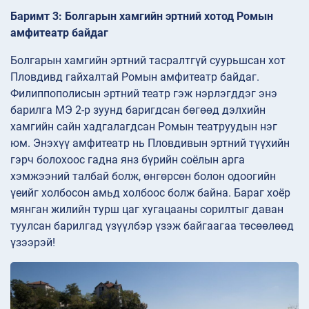
Баримт 3: Болгарын хамгийн эртний хотод Ромын
амфитеатр байдаг
Болгарын хамгийн эртний тасралтгүй суурьшсан хот
Пловдивд гайхалтай Ромын амфитеатр байдаг.
Филиппополисын эртний театр гэж нэрлэгддэг энэ
барилга МЭ 2-р зуунд баригдсан бөгөөд дэлхийн
хамгийн сайн хадгалагдсан Ромын театруудын нэг
юм. Энэхүү амфитеатр нь Пловдивын эртний түүхийн
гэрч болохоос гадна янз бүрийн соёлын арга
хэмжээний талбай болж, өнгөрсөн болон одоогийн
үеийг холбосон амьд холбоос болж байна. Бараг хоёр
мянган жилийн турш цаг хугацааны сорилтыг даван
туулсан барилгад үзүүлбэр үзэж байгаагаа төсөөлөөд
үзээрэй!