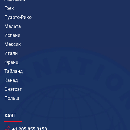
Грек
Пуэрто-Рико
Мальта
Испани
Мексик
Итали
Франц
Тайланд
Канад
Энэтхэг
Польш
ХАЯГ
+1 205 855 3153