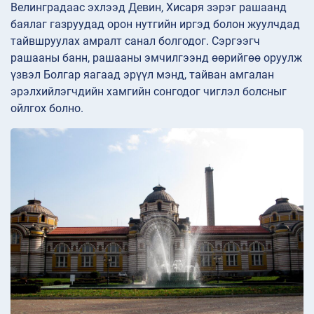
Велинградаас эхлээд Девин, Хисаря зэрэг рашаанд
баялаг газруудад орон нутгийн иргэд болон жуулчдад
тайвшруулах амралт санал болгодог. Сэргээгч
рашааны банн, рашааны эмчилгээнд өөрийгөө оруулж
үзвэл Болгар яагаад эрүүл мэнд, тайван амгалан
эрэлхийлэгчдийн хамгийн сонгодог чиглэл болсныг
ойлгох болно.