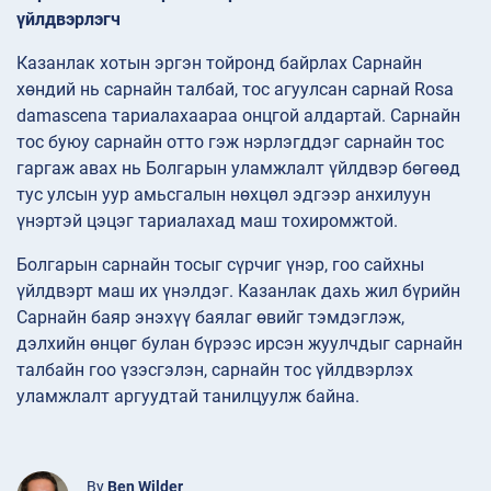
үйлдвэрлэгч
Казанлак хотын эргэн тойронд байрлах Сарнайн
хөндий нь сарнайн талбай, тос агуулсан сарнай Rosa
damascena тариалахаараа онцгой алдартай. Сарнайн
тос буюу сарнайн отто гэж нэрлэгддэг сарнайн тос
гаргаж авах нь Болгарын уламжлалт үйлдвэр бөгөөд
тус улсын уур амьсгалын нөхцөл эдгээр анхилуун
үнэртэй цэцэг тариалахад маш тохиромжтой.
Болгарын сарнайн тосыг сүрчиг үнэр, гоо сайхны
үйлдвэрт маш их үнэлдэг. Казанлак дахь жил бүрийн
Сарнайн баяр энэхүү баялаг өвийг тэмдэглэж,
дэлхийн өнцөг булан бүрээс ирсэн жуулчдыг сарнайн
талбайн гоо үзэсгэлэн, сарнайн тос үйлдвэрлэх
уламжлалт аргуудтай танилцуулж байна.
By
Ben Wilder