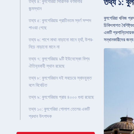
তথ্য ১: বুল
তথ্য ৪: বুলগেরিয়া সিরিলিক বর্ণমালার
জন্মস্থান
বুলগেরিয়া খনিজ প্রস
তথ্য ৫: বুলগেরিয়ায় প্রাচীনতম স্বর্ণ সম্পদ
চিকিৎসাগত বৈশিষ্ট্য
পাওয়া গেছে
একটি প্রশান্তিদায়ক
সন্ধানকারীদের জন্য
তথ্য ৬: পাশে মাথা নাড়ানো মানে হ্যাঁ, উপর-
নিচে নাড়ানো মানে না
তথ্য ৭: বুলগেরিয়ায় ৯টি ইউনেস্কো বিশ্ব
ঐতিহ্যবাহী স্থান রয়েছে
তথ্য ৮: বুলগেরিয়ান দই সবচেয়ে স্বাদযুক্ত
বলে বিবেচিত
তথ্য ৯: বুলগেরিয়ায় প্রায় ৪০০০ গুহা রয়েছে
তথ্য ১০: বুলগেরিয়া গোলাপ তেলের একটি
প্রধান উৎপাদক