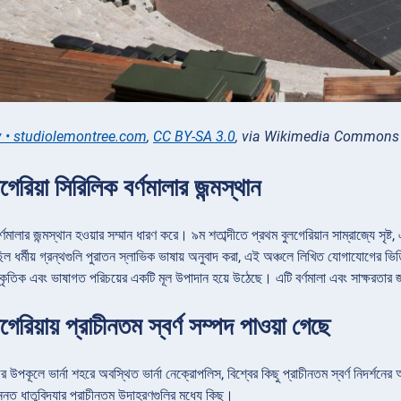
 • studiolemontree.com
,
CC BY-SA 3.0
, via Wikimedia Commons
গেরিয়া সিরিলিক বর্ণমালার জন্মস্থান
বর্ণমালার জন্মস্থান হওয়ার সম্মান ধারণ করে। ৯ম শতাব্দীতে প্রথম বুলগেরিয়ান সাম্রাজ্যে সৃ
িল ধর্মীয় গ্রন্থগুলি পুরাতন স্লাভিক ভাষায় অনুবাদ করা, এই অঞ্চলে লিখিত যোগাযোগের ভি
্কৃতিক এবং ভাষাগত পরিচয়ের একটি মূল উপাদান হয়ে উঠেছে। এটি বর্ণমালা এবং সাক্ষরতা
গেরিয়ায় প্রাচীনতম স্বর্ণ সম্পদ পাওয়া গেছে
াগর উপকূলে ভার্না শহরে অবস্থিত ভার্না নেক্রোপলিস, বিশ্বের কিছু প্রাচীনতম স্বর্ণ নিদর্শনের
্নত ধাতুবিদ্যার প্রাচীনতম উদাহরণগুলির মধ্যে কিছু।