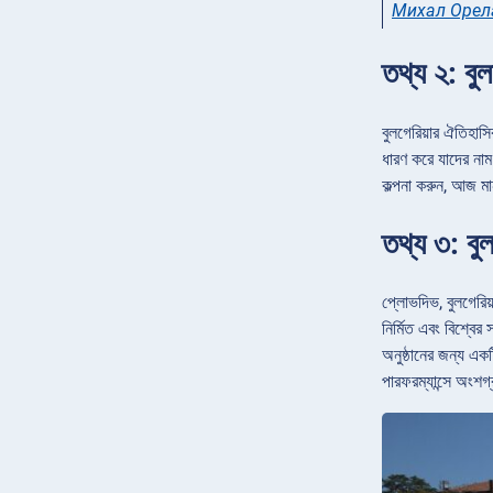
Михал Орел
তথ্য ২: বু
বুলগেরিয়ার ঐতিহাস
ধারণ করে যাদের নাম
কল্পনা করুন, আজ মা
তথ্য ৩: বুল
প্লোভদিভ, বুলগেরিয়
নির্মিত এবং বিশ্বের
অনুষ্ঠানের জন্য একট
পারফরম্যান্সে অংশগ