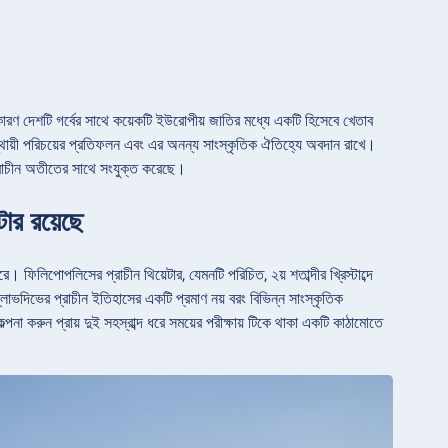
কারণ দেশটি গর্বের সাথে কয়েকটি ইউরোপীয় জাতির মধ্যে একটি হিসেবে খেতাব
র স্থায়ী পরিচয়ের প্রতিফলন এবং এর অনন্য সাংস্কৃতিক ঐতিহ্যে অবদান রাখে।
 প্রাচীন অতীতের সাথে সংযুক্ত করেছে।
টার রয়েছে
 ফিলিপোপলিসের প্রাচীন থিয়েটার, যেমনটি পরিচিত, ২য় শতাব্দীর খ্রিস্টাব্দে
্লোভদিভের প্রাচীন ইতিহাসের একটি প্রমাণ নয় বরং বিভিন্ন সাংস্কৃতিক
না করুন প্রায় দুই সহস্রাব্দ ধরে সময়ের পরীক্ষায় টিকে থাকা একটি কাঠামোতে