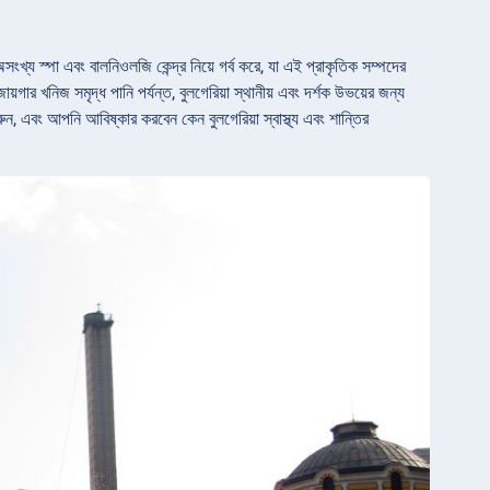
 অসংখ্য স্পা এবং বালনিওলজি কেন্দ্র নিয়ে গর্ব করে, যা এই প্রাকৃতিক সম্পদের
়গার খনিজ সমৃদ্ধ পানি পর্যন্ত, বুলগেরিয়া স্থানীয় এবং দর্শক উভয়ের জন্য
ুন, এবং আপনি আবিষ্কার করবেন কেন বুলগেরিয়া স্বাস্থ্য এবং শান্তির