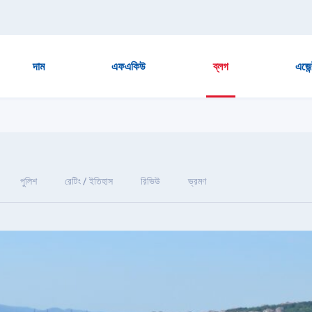
দাম
এফএকিউ
ব্লগ
এজেন
পুলিশ
রেটিং / ইতিহাস
রিভিউ
ভ্রমণ