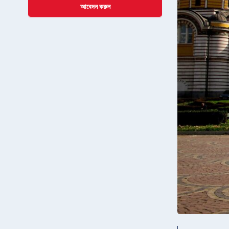
আবেদন করুন