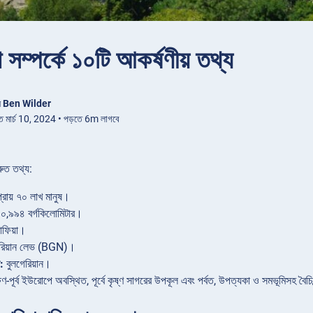
া সম্পর্কে ১০টি আকর্ষণীয় তথ্য
ন
Ben Wilder
িত মার্চ 10, 2024 • পড়তে 6m লাগবে
্রুত তথ্য:
্রায় ৭০ লাখ মানুষ।
০,৯৯৪ বর্গকিলোমিটার।
ফিয়া।
রিয়ান লেভ (BGN)।
:
বুলগেরিয়ান।
িণ-পূর্ব ইউরোপে অবস্থিত, পূর্বে কৃষ্ণ সাগরের উপকূল এবং পর্বত, উপত্যকা ও সমভূমিসহ বৈচিত্