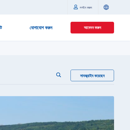
লগইন করুন
্ট
যোগাযোগ করুন
আবেদন করুন
সাবস্ক্রাইব করেছেন