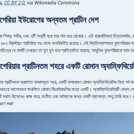
а
,
CC BY 2.0
, via Wikimedia Commons
লগেরিয়া ইউরোপের অন্যতম প্রাচীন দেশ
িক শিকড় গভীর, এবং এটি শতাব্দী ধরে তার নাম ধরে রেখেছে। এই ধারাবাহিকতা চিত্তাকর্ষক, 
 ৬৮১ খ্রিস্টাব্দে প্রতিষ্ঠার পর থেকে অপরিবর্তিত রয়েছে। এই স্থিতিস্থাপকতা বুলগেরিয়া
নচিত্রে যে নামটি দেখছেন তা যুগ যুগ ধরে প্রতিধ্বনিত হয়েছে, আধুনিক বুলগেরিয়াকে তার
গেরিয়ার প্রাচীনতম শহরে একটি রোমান অ্যাম্ফিথিয়ে
ার প্রাচীনতম ক্রমাগত বসবাসকৃত শহর, একটি অসাধারণ রোমান অ্যাম্ফিথিয়েটার নিয়ে গর্ব করে।
 সবচেয়ে ভালোভাবে সংরক্ষিত রোমান থিয়েটারগুলির মধ্যে একটি। অ্যাম্ফিথিয়েটারটি কেবল প
ি স্থান হিসেবেও কাজ করে, অতীত এবং বর্তমানের মধ্যে একটি প্রাণবন্ত সেতু তৈরি করে। কল্প
্রহণ করা!