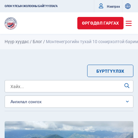
Нэвтрэх
ОЛОН УЛСЫН ЖОЛООНЫ БАЙГУУЛЛАГА
ӨРГӨДӨЛ ГАРГАХ
Нүүр хуудас
/
Блог
/
Монтенегрогийн тухай 10 сонирхолтой бари
БҮРТГҮҮЛЭХ