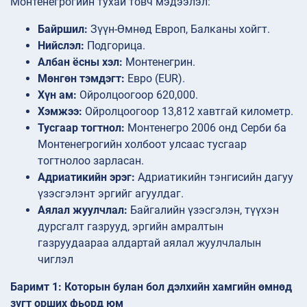
Монтенегрогийн тухай товч мэдээлэл:
Байршил:
Зүүн-Өмнөд Европ, Балканы хойгт.
Нийслэл:
Подгорица.
Албан ёсны хэл:
Монтенегрин.
Мөнгөн тэмдэгт:
Евро (EUR).
Хүн ам:
Ойролцоогоор 620,000.
Хэмжээ:
Ойролцоогоор 13,812 хавтгай километр.
Тусгаар тогтнол:
Монтенегро 2006 онд Серби ба
Монтенегрогийн холбоот улсаас тусгаар
тогтнолоо зарласан.
Адриатикийн эрэг:
Адриатикийн тэнгисийн дагуу
үзэсгэлэнт эргийг агуулдаг.
Аялал жуулчлал:
Байгалийн үзэсгэлэн, түүхэн
дурсгалт газрууд, эргийн амралтын
газруудаараа алдартай аялал жуулчлалын
чиглэл
Баримт 1: Которын булан бол дэлхийн хамгийн өмнөд
зүгт орших фьорд юм