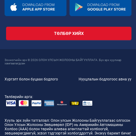
ТӨЛБӨР ХИЙХ
Зохиогчийн эрх © 2026 ОЛОН УЛСЫН ЖОЛООНЫ БАЙГУУЛЛАГА. Бүх эрх хуулиар
хамгаалагдсан
Хүргэлт болон буцаах бодлого
Нууцлалын бодлогоос авна уу
Төлбөрийн арга:
Хууль эрх зүйн татгалзал
: Олон улсын Жолооны Байгууллагаас олгосон
Олон Улсын Жолооны Зөвшөөрөл (IDP) нь Америкийн Автомашины
Холбоо (AAA) болон төрийн аливаа агентлагтай холбоогүй,
зөвшөөрөгдөөгүй, эсвэл тэдгээртэй холбогддоггүй. Энэхүү баримт бичиг