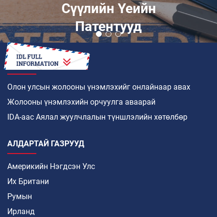
Сүүлийн Үеийн
Патентууд
ХЭРХЭН
Олон улсын жолооны үнэмлэхийг онлайнаар авах
Жолооны үнэмлэхийн орчуулга аваарай
IDA-аас Аялал жуулчлалын түншлэлийн хөтөлбөр
АЛДАРТАЙ ГАЗРУУД
Америкийн Нэгдсэн Улс
Их Британи
Румын
Ирланд