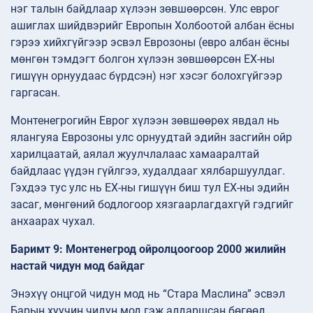
нэг талын байдлаар хүлээн зөвшөөрсөн. Улс еврог
ашиглах шийдвэрийг Европын Холбоотой албан ёсны
гэрээ хийхгүйгээр эсвэл Еврозоны (евро албан ёсны
мөнгөн тэмдэгт болгон хүлээн зөвшөөрсөн ЕХ-ны
гишүүн орнуудаас бүрдсэн) нэг хэсэг болохгүйгээр
гаргасан.
Монтенегрогийн Еврог хүлээн зөвшөөрөх явдал нь
ялангуяа Еврозоны улс орнуудтай эдийн засгийн ойр
харилцаатай, аялал жуулчлалаас хамааралтай
байдлаас үүдэн гүйлгээ, худалдааг хялбаршуулдаг.
Гэхдээ тус улс нь ЕХ-ны гишүүн биш тул ЕХ-ны эдийн
засаг, мөнгөний бодлогоор хязгаарлагдахгүй гэдгийг
анхаарах чухал.
Баримт 9: Монтенегрод ойролцоогоор 2000 жилийн
настай чидун мод байдаг
Энэхүү онцгой чидун мод нь “Стара Маслина” эсвэл
Барын хуучин чидун мод гэж алдаршсан бөгөөд