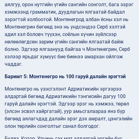
аялгуу, орон нутгийн үгийн сангийн сонголт, бага зэрэг
хэмжээнд грамматик, дуудлагын ялгаатай байдал
зэрэгтэй холбоотой. Монтенегрод албан ёсны хэл нь
Монтенегрин бөгөөд энэ нь үндсэндээ Серб хэлтэй
адил хэл боловч түүхэн, соёлын хүчин зүйлсээр
нөлөөлөгдсөн зарим үгийн сангийн ялгаатай байж
болно. Эдгээр ялгаанууд байгаа ч Монтенегрин, Серб
хэлээр ярьдаг хүмүүс бие биенээ амархан ойлгож
чаддаг.
Баримт 5: Монтенегро нь 100 гаруй далайн эрэгтэй
Монтенегро нь үзэсгэлэнт Адриатикийн эргээрээ
алдартай бөгөөд Адриатикийн тэнгисийн дагуу 100
гаруй далайн эрэгтэй. Эдгээр эрэг нь хэмжээ, төрөл
(элсэн эсвэл хайргатай), уур амьсгалаараа янз бүр
бөгөөд аялагчдад далайн эрэг дэх амралт, цэнгэлийн
олон төрлийн сонголтыг санал болгодог.
Будва, Котор, Улцинь гэх мэт алдартай эргийн бүс