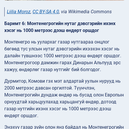
Liilia Moroz
,
CC BY-SA 4.0
, via Wikimedia Commons
Баримт 6: Монтенегрогийн нутаг дэвсгэрийн ихэнх
хэсэг нь 1000 метрээс дээш өндөрт оршдог
Монтенегро нь уулархаг газар нутгаараа онцлог
бөгөөд тус улсын нутаг дэвсгэрийн ихээхэн хэсэг нь
далайн түвшнээс 1000 метрээс дээш өндөрт оршдог.
Монтенегрогоор дамжин гарах Динарын Альпууд эрс
хажуу, өндөрлөг газар нутгийг бий болгодог.
Дурмитор, Комови гэх мэт алдартай уулын нурууд нь
2000 метрээс давсан оргилтой. Түүнчлэн,
Монтенегрогийн дундаж өндөр нь бусад олон Европын
орнуудтай харьцуулахад харьцангуй өндөр, дотоод
газар нутгийн ихэнх хэсэг нь 1000 метрээс дээш
өндөрт оршдог.
Энэхүү газар зүйн олон янз байдал нь Монтенегрогийн