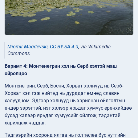
Miomir Magdevski
,
CC BY-SA 4.0
, via Wikimedia
Commons
Баримт 4: Монтенегрин хэл нь Серб хэлтэй маш
ойролцоо
Монтенегрин, Серб, Босни, Хорват хэлнүүд нь Серб-
Хорват хэл гэж нийтэд нь дурддаг өмнөд славян
хэлүүд юм. Эдгээр хэлнүүд нь харилцан ойлголтын
өндөр зэрэгтэй, нэг хэлээр ярьдаг хүмүүс ерөнхийдөө
бусад хэлээр ярьдаг хүмүүсийг ойлгож, тэдэнтэй
харилцаж чаддаг.
Тэдгээрийн хооронд ялгаа нь гол төлөв бүс нутгийн