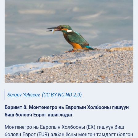
Sergey Yeliseev
,
(CC BY-NC-ND 2.0)
Баримт 8: Монтенегро нь Европын Холбооны гишүүн
биш боловч Еврог ашигладаг
Монтенегро нь Европын Холбооны (ЕХ) гишүүн биш
боловч Еврог (EUR) албан ёсны мөнгөн тэмдэгт болгон