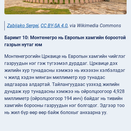
Zabijako Sergej
,
CC BY-SA 4.0
, via Wikimedia Commons
Баримт 10: Монтенегро нь Европын хамгийн бороотой
газрын нутаг юм
Монтенегрогийн Црквице нь Европын хамгийн чийглэг
газруудын нэг гэж түгээмэл дурддаг. Црквице дэх
жилийн хур тунадасны хэмжээ нь ихээхэн хэлбэлздэг
ч жилд хэдэн мянган миллиметр хур тунадас
авдгаараа алдартай. Тайлангуудаас үзэхэд жилийн
дундаж хур тунадасны хэмжээ нь ойролцоогоор 4,928
миллиметр (ойролцоогоор 194 инч) байдаг нь тивийн
хамгийн борооны газруудын нэг болгодог. Эдгээр тоо
нь жил бүр өөр өөр байж болохыг анхаарна уу.