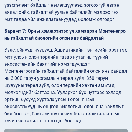
үзэсгэлэнт байдлыг нэмэгдүүлээд зогсохгүй явган
аялал хийх, гайхалтай уулын байгалийг мэдрэх гэх
мэт гадаа үйл ажиллагаануудад боломж олгодог.
Баримт 7: Орны хэмжээнээс үл хамааран Монтенегро
нь гайхалтай биологийн олон янз байдалтай
Уулс, ойнууд, нуурууд, Адриатикийн тэнгисийн эрэг гэх
мэт улсын олон төрлийн газар нутаг нь түүний
экосистемийн баялгийг нэмэгдүүлдэг.
Монтенегрогийн гайхалтай байгалийн олон янз байдал
нь 3,000 гаруй ургамлын төрөл зүйл, 350 гаруй
шувууны төрөл зүйл, олон төрлийн хөхтөн амьтад,
мөлхөгчдийг багтаана. Уулархаг бүс нутгаас эхлээд
эргийн бүсүүд хүртэлх улсын олон янзын
экосистемүүд нь онцгой биологийн олон янз байдлыг
бий болгож, байгаль шүтэгчид болон хамгаалалтын
хүчин чармайлтын төв цэг болгодог.