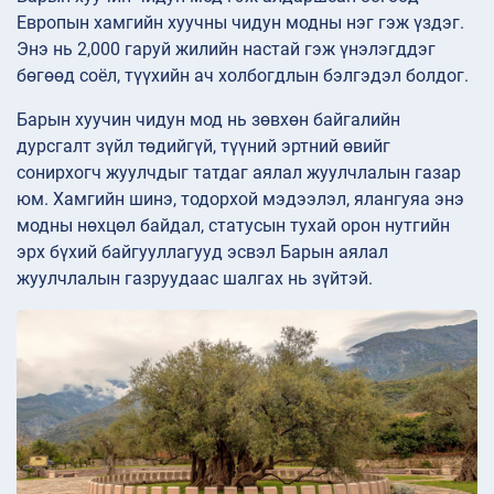
Европын хамгийн хуучны чидун модны нэг гэж үздэг.
Энэ нь 2,000 гаруй жилийн настай гэж үнэлэгддэг
бөгөөд соёл, түүхийн ач холбогдлын бэлгэдэл болдог.
Барын хуучин чидун мод нь зөвхөн байгалийн
дурсгалт зүйл төдийгүй, түүний эртний өвийг
сонирхогч жуулчдыг татдаг аялал жуулчлалын газар
юм. Хамгийн шинэ, тодорхой мэдээлэл, ялангуяа энэ
модны нөхцөл байдал, статусын тухай орон нутгийн
эрх бүхий байгууллагууд эсвэл Барын аялал
жуулчлалын газруудаас шалгах нь зүйтэй.