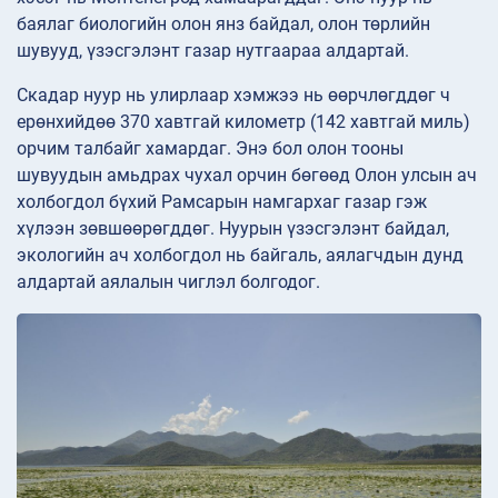
баялаг биологийн олон янз байдал, олон төрлийн
шувууд, үзэсгэлэнт газар нутгаараа алдартай.
Скадар нуур нь улирлаар хэмжээ нь өөрчлөгддөг ч
ерөнхийдөө 370 хавтгай километр (142 хавтгай миль)
орчим талбайг хамардаг. Энэ бол олон тооны
шувуудын амьдрах чухал орчин бөгөөд Олон улсын ач
холбогдол бүхий Рамсарын намгархаг газар гэж
хүлээн зөвшөөрөгддөг. Нуурын үзэсгэлэнт байдал,
экологийн ач холбогдол нь байгаль, аялагчдын дунд
алдартай аялалын чиглэл болгодог.