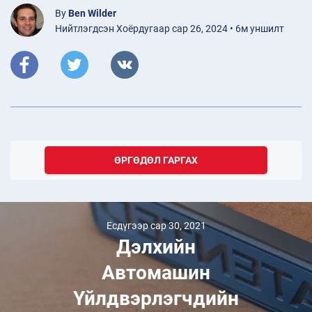
By
Ben Wilder
Нийтлэгдсэн Хоёрдугаар сар 26, 2024 • 6м уншилт
ӨРГӨДӨЛ ГАРГАХ
Есдүгээр сар 30, 2021
Дэлхийн
Автомашин
Үйлдвэрлэгчдийн