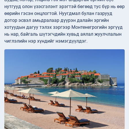
нутгууд олон үзэсгэлэнт эрэгтэй бөгөөд тус бүр нь өөр
өөрийн гэсэн онцлогтой. Нуугдмал булан газрууд
дотор эсвэл амьдралаар дүүрэн далайн эргийн
хотуудын дагуу тэлэх зэргээр Монтенегрогийн эргүүд
нь нар, байгаль шүтэгчдийн хувьд аялал жуулчлалын
чиглэлийн нэр хүндийг нэмэгдүүлдэг.