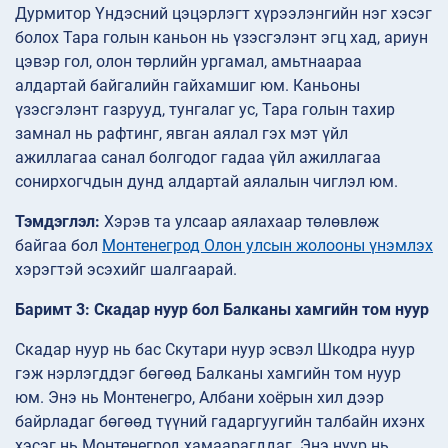
Дурмитор Үндэсний цэцэрлэгт хүрээлэнгийн нэг хэсэг
болох Тара голын каньон нь үзэсгэлэнт эгц хад, ариун
цэвэр гол, олон төрлийн ургамал, амьтнаараа
алдартай байгалийн гайхамшиг юм. Каньоны
үзэсгэлэнт газрууд, тунгалаг ус, Тара голын тахир
замнал нь рафтинг, явган аялал гэх мэт үйл
ажиллагаа санал болгодог гадаа үйл ажиллагаа
сонирхогчдын дунд алдартай аялалын чиглэл юм.
Тэмдэглэл:
Хэрэв та улсаар аялахаар төлөвлөж
байгаа бол
Монтенегрод Олон улсын жолооны үнэмлэх
хэрэгтэй эсэхийг шалгаарай.
Баримт 3: Скадар нуур бол Балканы хамгийн том нуур
Скадар нуур нь бас Скутари нуур эсвэл Шкодра нуур
гэж нэрлэгддэг бөгөөд Балканы хамгийн том нуур
юм. Энэ нь Монтенегро, Албани хоёрын хил дээр
байрладаг бөгөөд түүний гадаргуугийн талбайн ихэнх
хэсэг нь Монтенегрод хамаарагддаг. Энэ нуур нь