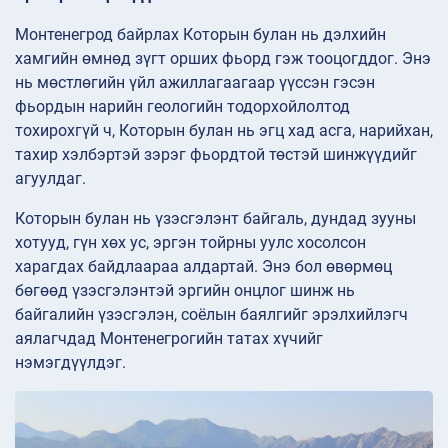
Монтенегрод байрлах Которын булан нь дэлхийн
хамгийн өмнөд зүгт орших фьорд гэж тооцогддог. Энэ
нь мөстлөгийн үйл ажиллагаагаар үүссэн гэсэн
фьордын нарийн геологийн тодорхойлолтод
тохирохгүй ч, Которын булан нь эгц хад асга, нарийхан,
тахир хэлбэртэй зэрэг фьордтой төстэй шинжүүдийг
агуулдаг.
Которын булан нь үзэсгэлэнт байгаль, дундад зууны
хотууд, гүн хөх ус, эргэн тойрны уулс хосолсон
харагдах байдлаараа алдартай. Энэ бол өвөрмөц
бөгөөд үзэсгэлэнтэй эргийн онцлог шинж нь
байгалийн үзэсгэлэн, соёлын баялгийг эрэлхийлэгч
аялагчдад Монтенегрогийн татах хүчийг
нэмэгдүүлдэг.