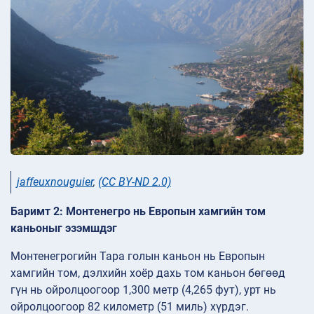
jaffeuxnouguier
,
(CC BY-ND 2.0)
Баримт 2: Монтенегро нь Европын хамгийн том
каньоныг эзэмшдэг
Монтенегрогийн Тара голын каньон нь Европын
хамгийн том, дэлхийн хоёр дахь том каньон бөгөөд
гүн нь ойролцоогоор 1,300 метр (4,265 фут), урт нь
ойролцоогоор 82 километр (51 миль) хүрдэг.