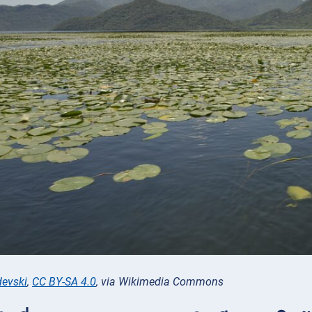
evski
,
CC BY-SA 4.0
, via Wikimedia Commons