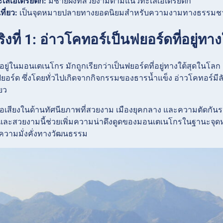
ะเลเอเดรียติก:
มีชายฝั่งที่สวยงามตามแนวทะเลเอเดรียติก
ที่ยว:
เป็นจุดหมายปลายทางยอดนิยมสำหรับความงามทางธรรมชาติ ส
ริงที่ 1: อ่าวโคทอร์เป็นฟยอร์ดที่อยู่ท
้งอยู่ในมอนเตเนโกร มักถูกเรียกว่าเป็นฟยอร์ดที่อยู่ทางใต้สุดในโ
ยอร์ด ซึ่งโดยทั่วไปเกิดจากกิจกรรมของธารน้ำแข็ง อ่าวโคทอร์มีล
ยว
่อเสียงในด้านทัศนียภาพที่สวยงาม เมืองยุคกลาง และความตัดกันระหว
์และสวยงามนี้ช่วยเพิ่มความน่าดึงดูดของมอนเตเนโกรในฐานะจ
วามมั่งคั่งทางวัฒนธรรม