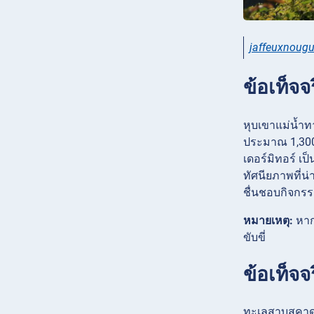
jaffeuxnougu
ข้อเท็จจ
หุบเขาแม่น้ำท
ประมาณ 1,300 
เดอร์มิทอร์ เป็
ทัศนียภาพที่น
ชื่นชอบกิจกรร
หมายเหตุ:
หาก
ขับขี่
ข้อเท็จจ
ทะเลสาบสคาดาร