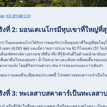
ier
,
(CC BY-ND 2.0)
ริงที่ 2: มอนเตเนโกรมีหุบเขาที่ใหญ่ที่
าร่าในมอนเตเนโกรได้รับการยอมรับว่าเป็นหุบเขาที่ใหญ่ที่สุดใ
เมตร (4,265 ฟุต) และมีความยาวประมาณ 82 กิโลเมตร (51 ไมล์) ห
นสิ่งมหัศจรรย์ทางธรรมชาติที่น่าทึ่ง ที่รู้จักกันดีในด้านหน้าผาอันน่
่าตื่นตาตื่นใจของหุบเขา น้ำใสสะอาด และเส้นทางที่คดเคี้ยวของแม
มกลางแจ้ง โดยมีกิจกรรมต่างๆ เช่น การล่องแก่งและการเดินป่า
คุณวางแผนที่จะเยี่ยมชมประเทศนี้ โปรดตรวจสอบความจำเป็นใ
ริงที่ 3: ทะเลสาบสคาดาร์เป็นทะเลสาบ
์ หรือที่รู้จักในชื่อทะเลสาบสคูทารีหรือทะเลสาบชโกดรา เป็นทะเ