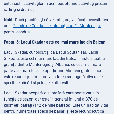
entuziaștii activităților în aer liber, oferind activități precum
rafting și drumeții.
Notă:
Dacă planificați să vizitați țara, verificați necesitatea
unui
Permis de Conducere Internațional în Muntenegru
pentru condus.
Faptul 3: Lacul Skadar este cel mai mare lac din Balcani
Lacul Skadar, cunoscut și ca Lacul Scutari sau Lacul
Shkodra, este cel mai mare lac din Balcani. Este situat la
granița dintre Muntenegru și Albania, cu cea mai mare
parte a suprafeței sale aparținând Muntenegrului. Lacul
este renumit pentru biodiversitatea sa bogată, diversele
specii de păsări și peisajele pitorești.
Lacul Skadar acoperă o suprafață care poate varia în
funcție de sezon, dar este în general în jurul a 370 de
kilometri pătrați (142 de mile pătrate). Este un habitat vital
pentru numeroase specii de păsări și este recunoscut ca