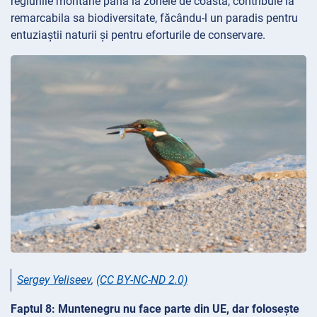
regiunile montane până la zonele de coastă, contribuie la
remarcabila sa biodiversitate, făcându-l un paradis pentru
entuziaștii naturii și pentru eforturile de conservare.
Sergey Yeliseev
,
(CC BY-NC-ND 2.0)
Faptul 8: Muntenegru nu face parte din UE, dar folosește