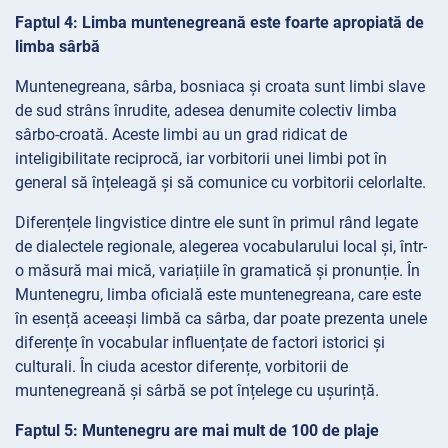
Faptul 4: Limba muntenegreană este foarte apropiată de
limba sârbă
Muntenegreana, sârba, bosniaca și croata sunt limbi slave
de sud strâns înrudite, adesea denumite colectiv limba
sârbo-croată. Aceste limbi au un grad ridicat de
inteligibilitate reciprocă, iar vorbitorii unei limbi pot în
general să înțeleagă și să comunice cu vorbitorii celorlalte.
Diferențele lingvistice dintre ele sunt în primul rând legate
de dialectele regionale, alegerea vocabularului local și, într-
o măsură mai mică, variațiile în gramatică și pronunție. În
Muntenegru, limba oficială este muntenegreana, care este
în esență aceeași limbă ca sârba, dar poate prezenta unele
diferențe în vocabular influențate de factori istorici și
culturali. În ciuda acestor diferențe, vorbitorii de
muntenegreană și sârbă se pot înțelege cu ușurință.
Faptul 5: Muntenegru are mai mult de 100 de plaje