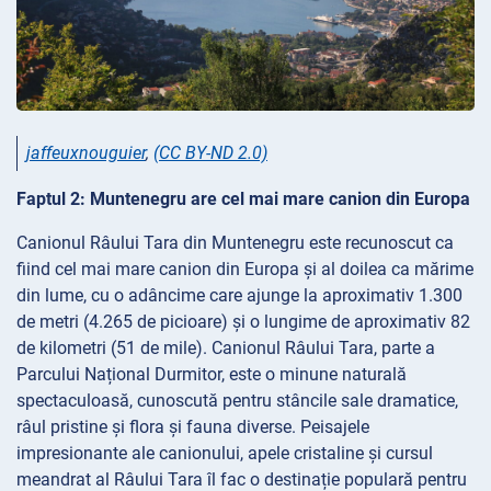
jaffeuxnouguier
,
(CC BY-ND 2.0)
Faptul 2: Muntenegru are cel mai mare canion din Europa
Canionul Râului Tara din Muntenegru este recunoscut ca
fiind cel mai mare canion din Europa și al doilea ca mărime
din lume, cu o adâncime care ajunge la aproximativ 1.300
de metri (4.265 de picioare) și o lungime de aproximativ 82
de kilometri (51 de mile). Canionul Râului Tara, parte a
Parcului Național Durmitor, este o minune naturală
spectaculoasă, cunoscută pentru stâncile sale dramatice,
râul pristine și flora și fauna diverse. Peisajele
impresionante ale canionului, apele cristaline și cursul
meandrat al Râului Tara îl fac o destinație populară pentru