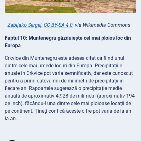
Zabijako Sergej
,
CC BY-SA 4.0
, via Wikimedia Commons
Faptul 10: Muntenegru găzduiește cel mai ploios loc din
Europa
Crkvice din Muntenegru este adesea citat ca fiind unul
dintre cele mai umede locuri din Europa. Precipitațiile
anuale în Crkvice pot varia semnificativ, dar este cunoscut
pentru a primi câteva mii de milimetri de precipitații în
fiecare an. Rapoartele sugerează o precipitație medie
anuală de aproximativ 4.928 de milimetri (aproximativ 194
de inch), făcându-l una dintre cele mai ploioase locații de
pe continent. Țineți cont că aceste cifre pot varia de la an
la an.