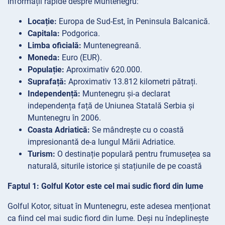
Informații rapide despre Muntenegru:
Locație:
Europa de Sud-Est, în Peninsula Balcanică.
Capitala:
Podgorica.
Limba oficială:
Muntenegreană.
Moneda:
Euro (EUR).
Populație:
Aproximativ 620.000.
Suprafață:
Aproximativ 13.812 kilometri pătrați.
Independență:
Muntenegru și-a declarat
independența față de Uniunea Statală Serbia și
Muntenegru în 2006.
Coasta Adriatică:
Se mândrește cu o coastă
impresionantă de-a lungul Mării Adriatice.
Turism:
O destinație populară pentru frumusețea sa
naturală, siturile istorice și stațiunile de pe coastă
Faptul 1: Golful Kotor este cel mai sudic fiord din lume
Golful Kotor, situat în Muntenegru, este adesea menționat
ca fiind cel mai sudic fiord din lume. Deși nu îndeplinește