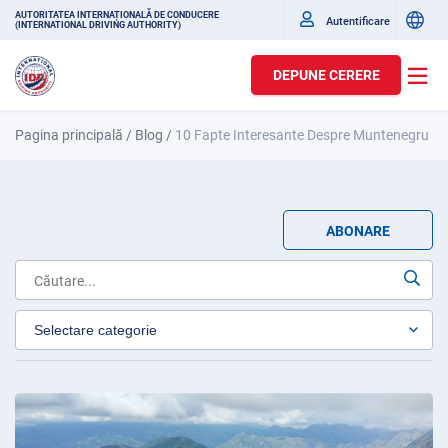
AUTORITATEA INTERNAȚIONALĂ DE CONDUCERE
Autentificare
(INTERNATIONAL DRIVING AUTHORITY)
DEPUNE CERERE
Pagina principală
/
Blog
/
10 Fapte Interesante Despre Muntenegru
ABONARE