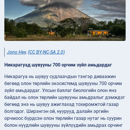
Jono Hey
,
(CC BY-NC-SA 2.0)
Никарагуад шувууны 700 орчим зүйл амьдардаг
Никарагуа нь шувуу судлаачдын тэнгэр диваажин
бөгөөд олон төрлийн экосистемд шувууны 700 орчим
зүйл амьдардаг. Улсын баялаг биологийн олон янз
байдал нь олон төрлийн шувууны амьдралыг дэмждэг
бөгөөд энэ нь шувуу ажиглахад тохиромжтой газар
болгодог. Ширэнгэн ой, нуурууд, далайн эргийн
орчмоос бүрдсэн олон төрлийн газар нутаг нь суурин
болон нүүдлийн шувууны зүйлүүдийн амьдрах орчинг