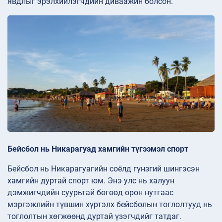
явдлыг эрэлхийлэгчдийн диваажин болсон.
Бейсбол нь Никарагуад хамгийн түгээмэл спорт
Бейсбол нь Никарагуагийн соёлд гүнзгий шингэсэн
хамгийн дуртай спорт юм. Энэ улс нь халуун
дэмжигчдийн суурьтай бөгөөд орон нутгаас
мэргэжлийн түвшин хүртэлх бейсболын тоглолтууд нь
тоглолтын хөгжөөнд дуртай үзэгчдийг татдаг.