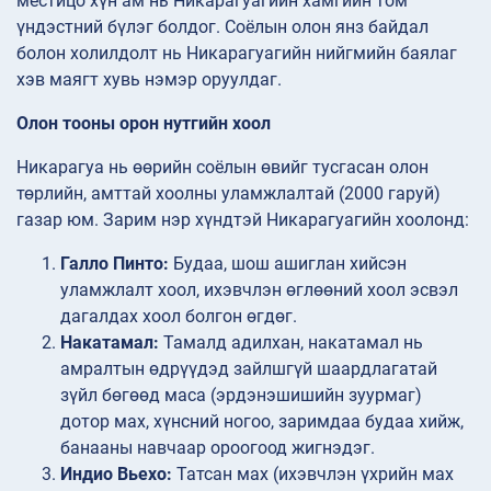
местицо хүн ам нь Никарагуагийн хамгийн том
үндэстний бүлэг болдог. Соёлын олон янз байдал
болон холилдолт нь Никарагуагийн нийгмийн баялаг
хэв маягт хувь нэмэр оруулдаг.
Олон тооны орон нутгийн хоол
Никарагуа нь өөрийн соёлын өвийг тусгасан олон
төрлийн, амттай хоолны уламжлалтай (2000 гаруй)
газар юм. Зарим нэр хүндтэй Никарагуагийн хоолонд:
Галло Пинто:
Будаа, шош ашиглан хийсэн
уламжлалт хоол, ихэвчлэн өглөөний хоол эсвэл
дагалдах хоол болгон өгдөг.
Накатамал:
Тамалд адилхан, накатамал нь
амралтын өдрүүдэд зайлшгүй шаардлагатай
зүйл бөгөөд маса (эрдэнэшишийн зуурмаг)
дотор мах, хүнсний ногоо, заримдаа будаа хийж,
банааны навчаар ороогоод жигнэдэг.
Индио Вьехо:
Татсан мах (ихэвчлэн үхрийн мах