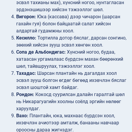
эсвэл тахианы мах), хүнсний ногоо, нунтагласан
эрдэнэшишээр хийсэн тэжээллэг шөл.
Вигорон:
Юка (кассава) дээр чичарон (шарсан
гахайн гуя) болон байцаатай салат хийсэн
алдартай гудамжны хоол.
Кесилло:
Тортилла дотор бяслаг, дарсан сонгино,
зөөхий хийсэн зууш эсвэл хөнгөн хоол.
Сопа де Альбондигас:
Хүнсний ногоо, будаа,
хатаасан ургамалаас бүрдсэн махан бөөрөнхий
шөл, тайвшруулах, тэжээллэг хоол.
Тахадас:
Шарсан плантайн нь дагалдах хоол
эсвэл зууш болгон өгдөг бөгөөд ихэвчлэн бяслаг
эсвэл шоштой хамт байдаг.
Рондон:
Кокосд суурилсан далайн гаралтай шөл
нь Никарагуагийн хоолны соёлд эргийн нөлөөг
харуулдаг.
Вахо:
Плантайн, юка, махнаас бүрдсэн хоол,
ихэвчлэн ачиотээр амталж, банааны навчаар
ороосны дараа жигнэдэг.