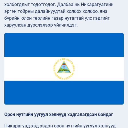
холбогдлыг тодотгодог. Далбаа нь Никарагуагийн
эргэн тойрны далайнуудтай холбох холбоо, янз
бүрийн, олон төрлийн газар нутагтай улс гэдгийг
харуулсан дүрслэлээр үйлчилдэг.
Орон нутгийн уугуул хэлнүүд хадгалагдсан байдаг
Никарагуад хэд хэдэн орон нутгийн уугуул хэлнүүд