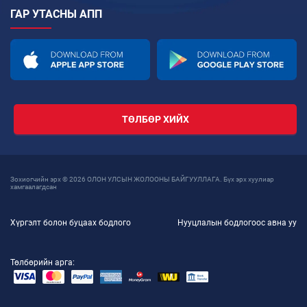
ГАР УТАСНЫ АПП
ТӨЛБӨР ХИЙХ
Зохиогчийн эрх © 2026 ОЛОН УЛСЫН ЖОЛООНЫ БАЙГУУЛЛАГА. Бүх эрх хуулиар
хамгаалагдсан
Хүргэлт болон буцаах бодлого
Нууцлалын бодлогоос авна уу
Төлбөрийн арга: