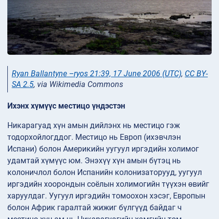
Ryan Ballantyne –ryos 21:39, 17 June 2006 (UTC)
,
CC BY-
SA 2.5
, via Wikimedia Commons
Ихэнх хүмүүс местицо үндэстэн
Никарагуад хүн амын дийлэнх нь местицо гэж
тодорхойлогддог. Местицо нь Европ (ихэвчлэн
Испани) болон Америкийн уугуул иргэдийн холимог
удамтай хүмүүс юм. Энэхүү хүн амын бүтэц нь
колоничлол болон Испанийн колонизаторууд, уугуул
иргэдийн хоорондын соёлын холимогийн түүхэн өвийг
харуулдаг. Уугуул иргэдийн томоохон хэсэг, Европын
болон Африк гаралтай жижиг бүлгүүд байдаг ч