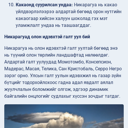
Какаонд суурилсан ундаа:
Никарагуа нь какао
үйлдвэрлэлээрээ алдартай бөгөөд орон нутгийн
какаогаар хийсэн халуун шоколад гэх мэт
уламжлалт ундаа нь таашаагддаг.
Никарагуад олон идэвхтэй галт уул бий
Никарагуа нь олон идэвхтэй галт уултай бөгөөд энэ
нь түүний олон төрлийн ландшафтад нөлөөлдөг.
Алдартай галт уулуудад Момотомбо, Консепсион,
Мадерас, Масая, Телика, Сан Кристобаль, Серро Негро
зэрэг орно. Улсын галт уулын идэвхжил нь газар зүйн
бүтцийг тодорхойлохоос гадна адал явдалт аялал
жуулчлалын боломжийг олгож, эдгээр динамик
байгалийн онцлогийг судлахыг хүссэн зочдыг татдаг.