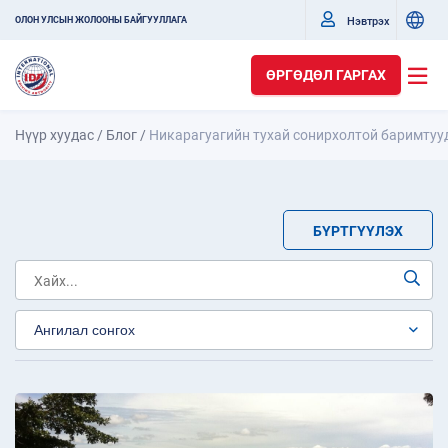
Нэвтрэх
ОЛОН УЛСЫН ЖОЛООНЫ БАЙГУУЛЛАГА
ӨРГӨДӨЛ ГАРГАХ
Нүүр хуудас
/
Блог
/
Никарагуагийн тухай сонирхолтой баримтуу
БҮРТГҮҮЛЭХ