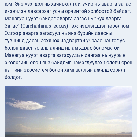
юм. Энэ үзэгдэл нь хачирхалтай, учир нь аварга загас
ихэвчлэн давсархаг усны орчинтой холбоотой байдаг.
Манагуа нуурт байдаг аварга загас нь “Бух Аварга
Загас” (Carcharhinus leucas) гэж нэрлэгддэг төрөл юм.
Эдгээр аварга загасууд нь янз бүрийн давсны
түвшинд дасан зохицох чадвартай учраас цэнгэг ус
болон давст ус аль алинд нь амьдрах боломжтой.
Манагуа нуурт аварга загасуудын байгаа нь нуурын
экологийн олон янз байдлыг нэмэгдүүлэх боловч орон
нутгийн экосистем болон хамгааллын ажилд сорилт
болдог.