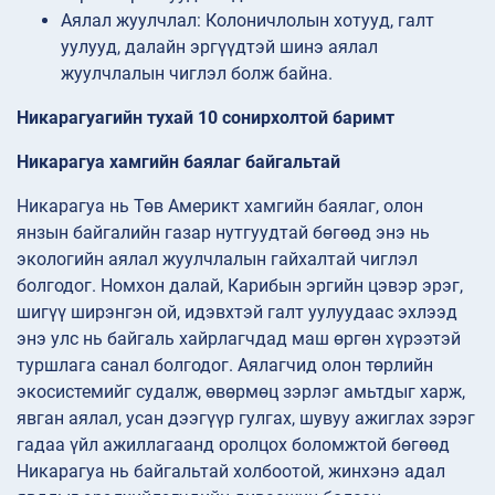
Аялал жуулчлал: Колоничлолын хотууд, галт
уулууд, далайн эргүүдтэй шинэ аялал
жуулчлалын чиглэл болж байна.
Никарагуагийн тухай 10 сонирхолтой баримт
Никарагуа хамгийн баялаг байгальтай
Никарагуа нь Төв Америкт хамгийн баялаг, олон
янзын байгалийн газар нутгуудтай бөгөөд энэ нь
экологийн аялал жуулчлалын гайхалтай чиглэл
болгодог. Номхон далай, Карибын эргийн цэвэр эрэг,
шигүү ширэнгэн ой, идэвхтэй галт уулуудаас эхлээд
энэ улс нь байгаль хайрлагчдад маш өргөн хүрээтэй
туршлага санал болгодог. Аялагчид олон төрлийн
экосистемийг судалж, өвөрмөц зэрлэг амьтдыг харж,
явган аялал, усан дээгүүр гулгах, шувуу ажиглах зэрэг
гадаа үйл ажиллагаанд оролцох боломжтой бөгөөд
Никарагуа нь байгальтай холбоотой, жинхэнэ адал