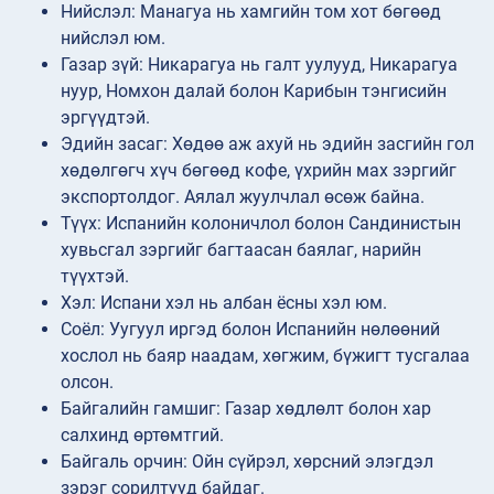
Нийслэл: Манагуа нь хамгийн том хот бөгөөд
нийслэл юм.
Газар зүй: Никарагуа нь галт уулууд, Никарагуа
нуур, Номхон далай болон Карибын тэнгисийн
эргүүдтэй.
Эдийн засаг: Хөдөө аж ахуй нь эдийн засгийн гол
хөдөлгөгч хүч бөгөөд кофе, үхрийн мах зэргийг
экспортолдог. Аялал жуулчлал өсөж байна.
Түүх: Испанийн колоничлол болон Сандинистын
хувьсгал зэргийг багтаасан баялаг, нарийн
түүхтэй.
Хэл: Испани хэл нь албан ёсны хэл юм.
Соёл: Уугуул иргэд болон Испанийн нөлөөний
хослол нь баяр наадам, хөгжим, бүжигт тусгалаа
олсон.
Байгалийн гамшиг: Газар хөдлөлт болон хар
салхинд өртөмтгий.
Байгаль орчин: Ойн сүйрэл, хөрсний элэгдэл
зэрэг сорилтууд байдаг.