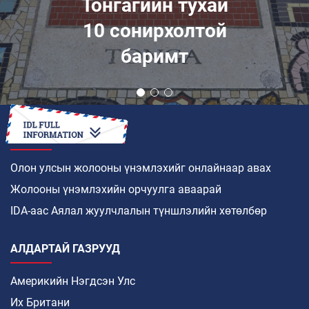
Тонгагийн тухай
10 сонирхолтой
баримт
ХЭРХЭН
Олон улсын жолооны үнэмлэхийг онлайнаар авах
Жолооны үнэмлэхийн орчуулга аваарай
IDA-аас Аялал жуулчлалын түншлэлийн хөтөлбөр
АЛДАРТАЙ ГАЗРУУД
Америкийн Нэгдсэн Улс
Их Британи