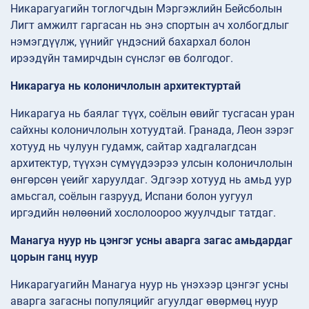
Никарагуагийн тоглогчдын Мэргэжлийн Бейсболын
Лигт амжилт гаргасан нь энэ спортын ач холбогдлыг
нэмэгдүүлж, үүнийг үндэсний бахархал болон
ирээдүйн тамирчдын сүнслэг өв болгодог.
Никарагуа нь колоничлолын архитектуртай
Никарагуа нь баялаг түүх, соёлын өвийг тусгасан уран
сайхны колоничлолын хотуудтай. Гранада, Леон зэрэг
хотууд нь чулуун гудамж, сайтар хадгалагдсан
архитектур, түүхэн сүмүүдээрээ улсын колоничлолын
өнгөрсөн үеийг харуулдаг. Эдгээр хотууд нь амьд уур
амьсгал, соёлын газрууд, Испани болон уугуул
иргэдийн нөлөөний хослолоороо жуулчдыг татдаг.
Манагуа нуур нь цэнгэг усны аварга загас амьдардаг
цорын ганц нуур
Никарагуагийн Манагуа нуур нь үнэхээр цэнгэг усны
аварга загасны популяцийг агуулдаг өвөрмөц нуур