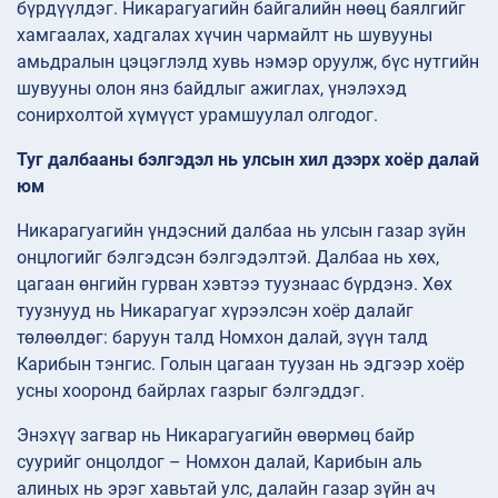
бүрдүүлдэг. Никарагуагийн байгалийн нөөц баялгийг
хамгаалах, хадгалах хүчин чармайлт нь шувууны
амьдралын цэцэглэлд хувь нэмэр оруулж, бүс нутгийн
шувууны олон янз байдлыг ажиглах, үнэлэхэд
сонирхолтой хүмүүст урамшуулал олгодог.
Туг далбааны бэлгэдэл нь улсын хил дээрх хоёр далай
юм
Никарагуагийн үндэсний далбаа нь улсын газар зүйн
онцлогийг бэлгэдсэн бэлгэдэлтэй. Далбаа нь хөх,
цагаан өнгийн гурван хэвтээ туузнаас бүрдэнэ. Хөх
туузнууд нь Никарагуаг хүрээлсэн хоёр далайг
төлөөлдөг: баруун талд Номхон далай, зүүн талд
Карибын тэнгис. Голын цагаан туузан нь эдгээр хоёр
усны хооронд байрлах газрыг бэлгэддэг.
Энэхүү загвар нь Никарагуагийн өвөрмөц байр
суурийг онцолдог – Номхон далай, Карибын аль
алиных нь эрэг хавьтай улс, далайн газар зүйн ач