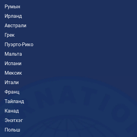
Румын
Ирланд
Австрали
Грек
Пуэрто-Рико
Мальта
Испани
Мексик
Итали
Франц
Тайланд
Канад
Энэтхэг
Польш