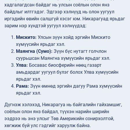
хадгалагдсан байдаг нь улсын соёлын олон янз
байдлыг илтгэдэг. Эдгээр хэлнүүд нь олон уугуул
иргэдийн өвийн салшгүй хэсэг юм. Никарагуад ярьдаг
зарим нэр хүндтэй уугуул хэлнүүдэд:
Мискито:
Улсын зүүн хойд эргийн Мискито
хүмүүсийн ярьдаг хэл.
Маянгна (Сумо):
Зүүн бүс нутагт голчлон
суурьшсан Маянгна хүмүүсийн ярьдаг хэл.
Улва:
Босавас биосферийн нөөц газарт
амьдардаг уугуул бүлэг болох Улва хүмүүсийн
ярьдаг хэл.
Рама:
Зүүн өмнөд эргийн дагуу Рама хүмүүсийн
ярьдаг хэл.
Дүгнэж хэлэхэд, Никарагуа нь байгалийн гайхамшиг,
соёлын олон янз байдал, түүхэн нарийн ширийн
ээдрээ нь энэ улсыг Төв Америкийн сонирхолтой,
хөгжиж буй улс гэдгийг харуулж байна.