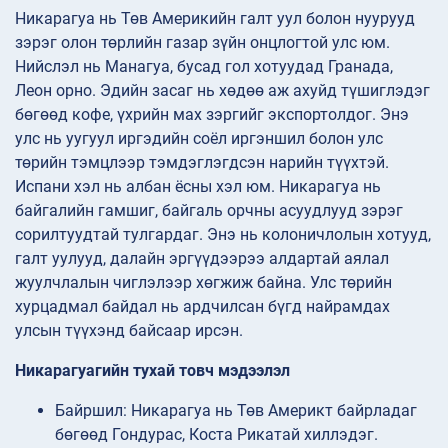
Никарагуа нь Төв Америкийн галт уул болон нуурууд
зэрэг олон төрлийн газар зүйн онцлогтой улс юм.
Нийслэл нь Манагуа, бусад гол хотуудад Гранада,
Леон орно. Эдийн засаг нь хөдөө аж ахуйд түшиглэдэг
бөгөөд кофе, үхрийн мах зэргийг экспортолдог. Энэ
улс нь уугуул иргэдийн соёл иргэншил болон улс
төрийн тэмцлээр тэмдэглэгдсэн нарийн түүхтэй.
Испани хэл нь албан ёсны хэл юм. Никарагуа нь
байгалийн гамшиг, байгаль орчны асуудлууд зэрэг
сорилтуудтай тулгардаг. Энэ нь колоничлолын хотууд,
галт уулууд, далайн эргүүдээрээ алдартай аялал
жуулчлалын чиглэлээр хөгжиж байна. Улс төрийн
хурцадмал байдал нь ардчилсан бүгд найрамдах
улсын түүхэнд байсаар ирсэн.
Никарагуагийн тухай товч мэдээлэл
Байршил: Никарагуа нь Төв Америкт байрладаг
бөгөөд Гондурас, Коста Рикатай хиллэдэг.