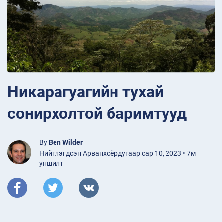
Никарагуагийн тухай
сонирхолтой баримтууд
By
Ben Wilder
Нийтлэгдсэн Арванхоёрдугаар сар 10, 2023 • 7м
уншилт