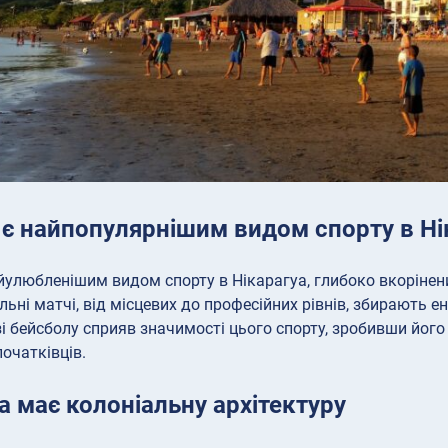
 є найпопулярнішим видом спорту в Ні
йулюбленішим видом спорту в Нікарагуа, глибоко вкорінени
ольні матчі, від місцевих до професійних рівнів, збирають е
ізі бейсболу сприяв значимості цього спорту, зробивши йог
початківців.
а має колоніальну архітектуру