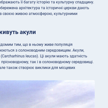
бражають її багату історію та культурну спадщину.
збережена архітектура та історичні церкви дають
тів своєю живою атмосферою, культурними
живуть акули
відомим тим, що в ньому живе популяція
ціюються з солоноводним середовищем. Акули,
(Carcharhinus leucas). Ці акули мають здатність
у прісноводному, так і в солоноводному середовищі.
, але також створює виклики для місцевих