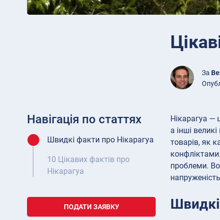
Цікав
За
Be
Опубл
Навігація по статтях
Нікарагуа — 
а інші велик
Швидкі факти про Нікарагуа
товарів, як 
конфліктами.
10 Цікавих фактів про
проблеми. Во
Нікарагуа
напруженість 
Швидкі
ПОДАТИ ЗАЯВКУ