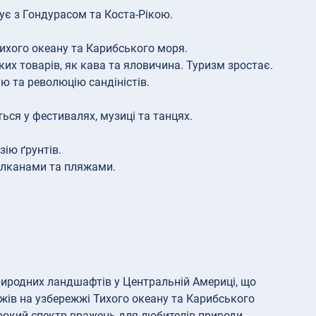
ує з Гондурасом та Коста-Рікою.
Тихого океану та Карибського моря.
ких товарів, як кава та яловичина. Туризм зростає.
ію та революцію сандіністів.
ься у фестивалях, музиці та танцях.
ію ґрунтів.
улканами та пляжами.
риродних ландшафтів у Центральній Америці, що
жів на узбережжі Тихого океану та Карибського
ирокий спектр вражень для любителів природи.