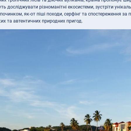
ть досліджувати різноманітні екосистеми, зустріти унікал
починком, як-от піші походи, серфінг та спостереження за 
их та автентичних природних пригод.