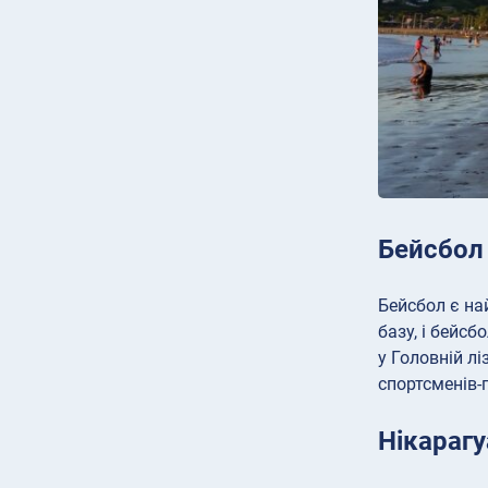
Бейсбол
Бейсбол є на
базу, і бейсб
у Головній л
спортсменів-
Нікарагу