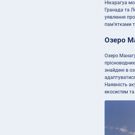
Нікарагуа мо
Гранада та Л
уявлення про
пам’ятками т
Озеро Ма
Озеро Манагу
прісноводних
знайдені в оз
адаптуватися
Наявність ак
екосистем та