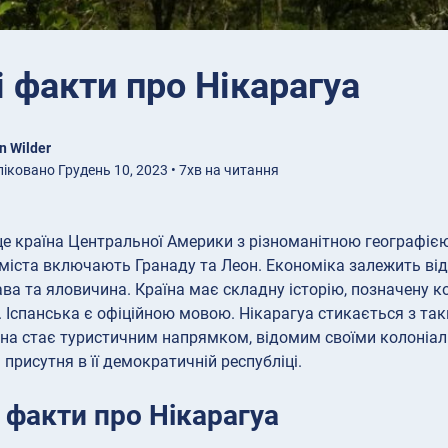
і факти про Нікарагуа
n Wilder
іковано Грудень 10, 2023 • 7хв на читання
це країна Центральної Америки з різноманітною географіє
і міста включають Гранаду та Леон. Економіка залежить від
кава та яловичина. Країна має складну історію, позначену 
 Іспанська є офіційною мовою. Нікарагуа стикається з таки
на стає туристичним напрямком, відомим своїми колоніал
присутня в її демократичній республіці.
 факти про Нікарагуа