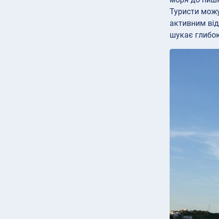
Туристи можу
активним від
шукає глибок