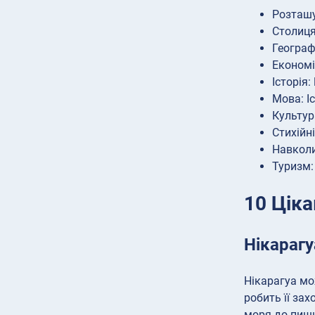
Розташу
Столиця
Географ
Економі
Історія
Мова: І
Культур
Стихійні
Навколи
Туризм:
10 Ціка
Нікарагу
Нікарагуа мо
робить її за
моря до пишн