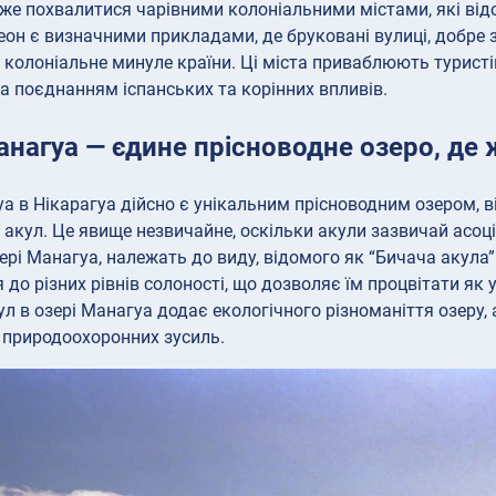
же похвалитися чарівними колоніальними містами, які відо
еон є визначними прикладами, де бруковані вулиці, добре 
 колоніальне минуле країни. Ці міста приваблюють турис
а поєднанням іспанських та корінних впливів.
нагуа — єдине прісноводне озеро, де 
а в Нікарагуа дійсно є унікальним прісноводним озером, 
 акул. Це явище незвичайне, оскільки акули зазвичай асо
ері Манагуа, належать до виду, відомого як “Бичача акула” 
 до різних рівнів солоності, що дозволяє їм процвітати як 
ул в озері Манагуа додає екологічного різноманіття озеру
 природоохоронних зусиль.