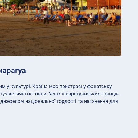
карагуа
м у культурі. Країна має пристрасну фанатську
нтузіастичні натовпи. Успіх нікарагуанських гравців
о джерелом національної гордості та натхнення для