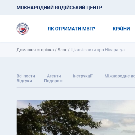
МІЖНАРОДНИЙ ВОДІЙСЬКИЙ ЦЕНТР
ЯК ОТРИМАТИ МВП?
КРАЇНИ
Домашня сторінка
/
Блог
/
Цікаві факти про Нікарагуа
Всі пости
Агенти
Інструкції
Міжнародне во
Відгуки
Подорож