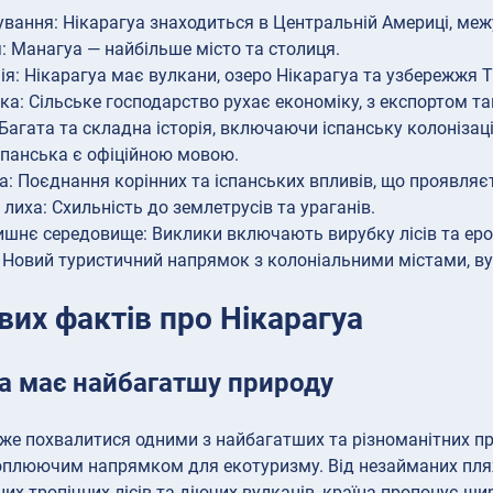
вання: Нікарагуа знаходиться в Центральній Америці, меж
: Манагуа — найбільше місто та столиця.
ія: Нікарагуа має вулкани, озеро Нікарагуа та узбережжя 
ка: Сільське господарство рухає економіку, з експортом та
: Багата та складна історія, включаючи іспанську колонізац
спанська є офіційною мовою.
а: Поєднання корінних та іспанських впливів, що проявляєт
 лиха: Схильність до землетрусів та ураганів.
шнє середовище: Виклики включають вирубку лісів та ероз
 Новий туристичний напрямок з колоніальними містами, в
вих фактів про Нікарагуа
а має найбагатшу природу
же похвалитися одними з найбагатших та різноманітних п
хоплюючим напрямком для екотуризму. Від незайманих пля
их тропічних лісів та діючих вулканів, країна пропонує ш