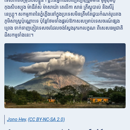
ទេសភាពចម្រុះរបស់ខ្លួន។ ខ្លះនៃអ្នកដែលល្បីល្បាញរួមមាន ម៉ូម៉ូតុមបូ
កុងសិបស្យុង ម៉ាដឺរ៉ាស់ ម៉ាសាយ៉ា តេលីកា សាន់ គ្រីស្តូបាល់ និងសឺរ៉ូ
នេហ្គ្រូ។ សកម្មភាពនៃភ្នំភ្លើងនៅក្នុងប្រទេសមិនត្រឹមតែជួយកំណត់រូបរាង
ភូមិសាស្ត្រប៉ុណ្ណោះទេ ប៉ុន្តែថែមទាំងផ្តល់ឱកាសសម្រាប់ទេសចរណ៍ផ្សង
ព្រេង ទាក់ទាញភ្ញៀវទេសចរដែលចង់ស្វែងរុករកលក្ខណៈពិសេសធម្មជាតិ
ដ៏សកម្មទាំងនេះ។
Jono Hey
,
(CC BY-NC-SA 2.0)