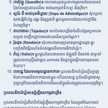
កេស៊ីឡូ (Quesillo)៖
អាហារសម្រន់ឬអាហារស្រាលដែលមាននំ
បុ័ងបំពេញដោយឈីស ខាត់ណាជ្រក់ទឹកខ្មេះ និងគ្រីម។
សូប៉ា ដឺ អាល់បុនឌីហ្គាស (Sopa de Albóndigas)៖
ស៊ុបគ្រាប់
សាច់ធ្វើពីបន្លែ អង្ករ និងរុក្ខជាតិ ផ្តល់នូវអាហារដែលកក់ក្តៅនិង
បំពេញចិត្ត។
តាហាដាស (Tajadas)៖
ចេកបំពងបម្រើជាចំណីបន្ថែមឬអាហារ
សម្រន់ ជាញឹកញាប់អមដោយឈីសឬសណ្តែក។
រ៉ុនដុន (Rondón)៖
ស៊ុបអាហារសមុទ្រមានមូលដ្ឋានដូង ឆ្លុះ
បញ្ចាំងពីឥទ្ធិពលនៃតំបន់ឆ្នេរលើអាហារនីការ៉ាហ្គ័រ។
វ៉ាហូ (Vaho)៖
ម្ហូបមួយដែលមានចេក ដំឡូងមី និងសាច់ ជាទូទៅ
ត្រូវបានគេគ្រឿងជាមួយ achiote និងខ្ចប់ក្នុងស្លឹកចេកមុនពេល
ចំហុយ។
ភេសជ្ជៈដែលមានមូលដ្ឋានកាកាវ៖
ប្រទេសនីការ៉ាហ្គ័រល្បីល្បាញ
ចំពោះការផលិតកាកាវរបស់ខ្លួន ហើយភេសជ្ជៈប្រពៃណីដូចជាសូ
កូឡាក្តៅដែលផលិតពីកាកាវដែលដាំក្នុងតំបន់ត្រូវបានគេពេញចិត្ត។
ប្រទេសនីការ៉ាហ្គ័រមានភ្នំភ្លើងសកម្មជាច្រើន
ប្រទេសនីការ៉ាហ្គ័រគឺជាទីតាំងភ្នំភ្លើងសកម្មជាច្រើន ដែលរួមចំណែកដល់