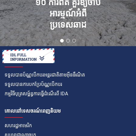
១០ ការពិត គួរឱ្យចាប់
អារម្មណ៍អំពី
ប្រទេសឆាដ
របៀប
ទទួលបានប័ណ្ណបើកបរអន្តរជាតិតាមអ៊ីនធឺណិត
ទទួលបានការបកប្រែប័ណ្ណបើកបរ
កម្មវិធីបុត្រសម្ព័ន្ធការធ្វើដំណើរពី IDA
គោលដៅទេសចរណ៍ពេញនិយម
សហរដ្ឋអាមេរិក
សហរាជាណាចក្រ