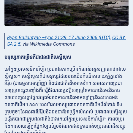
Ryan Ballantyne –ryos 21:39, 17 June 2006 (UTC)
,
CC BY-
SA 2.5
, via Wikimedia Commons
មនុស្សភាគច្រើនគឺជាជនជាតិមេស្ទីសូស
នៅក្នុងប្រទេសនីការ៉ាហ្គ័រ ប្រជាជនភាគច្រើនកំណត់អត្តសញ្ញាណថាជាមេ
ស្ទីសូស។ មេស្ទីសូសគឺជាមនុស្សដែលមានដើមកំណើតលាយឡំគ្នារវាង
អឺរ៉ុប (ជាធម្មតាអេស្ប៉ាញ) និងជនជាតិដើមអាមេរិក។ សមាសភាពប្រជា
សាស្ត្រនេះឆ្លុះបញ្ចាំងពីកេរ្តិ៍ដំណែលប្រវត្តិសាស្ត្រនៃអាណានិគមនិងការ
លាយបញ្ចូលគ្នាផ្នែកវប្បធម៌រវាងអាណានិគមអេស្ប៉ាញនិងសហគមន៍
ជនជាតិដើម។ ខណៈពេលដែលមានប្រជាជនជនជាតិដើមដ៏សំខាន់ និង
ក្រុមតូចៗនៃជនជាតិអឺរ៉ុបនិងជនជាតិអាហ្វ្រិកសំណល់ ប្រជាជនមេស្ទីសូស
បង្កើតបានជាក្រុមជនជាតិធំជាងគេនៅក្នុងប្រទេសនីការ៉ាហ្គ័រ។ ភាពចម្រុះ
និងការលាយឡំគ្នាផ្នែកវប្បធម៌រួមចំណែកដល់ក្រណាត់ចម្រុះពណ៌ដ៏សម្បូរ