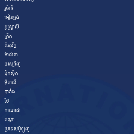
រូម៉ានី
អៀរឡង់
អូស្ត្រាលី
ក្រិក
ព័រតូរីកូ
ម៉ាល់តា
អេស្ប៉ាញ
ម៉ិកស៊ិក
អ៊ីតាលី
បារាំង
ថៃ
កាណាដា
ឥណ្ឌា
ប្រទេសប៉ូឡូញ