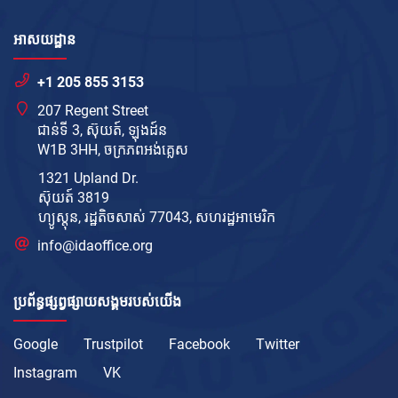
អាសយដ្ឋាន
+1 205 855 3153
207 Regent Street
ជាន់ទី 3, ស៊ុយត៍, ឡុងដ៍ន
W1B 3HH, ចក្រភព​អង់គ្លេស
1321 Upland Dr.
ស៊ុយត៍ 3819
ហ្យូស្តុន, រដ្ឋតិចសាស់ 77043, សហរដ្ឋ​អាមេរិក
info@idaoffice.org
ប្រព័ន្ធផ្សព្វផ្សាយសង្គមរបស់យើង
Google
Trustpilot
Facebook
Twitter
Instagram
VK