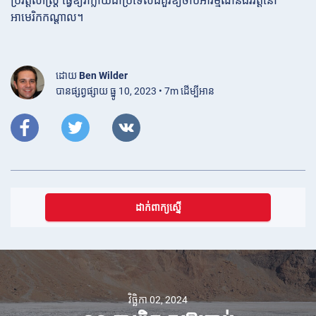
ប្រវត្តិសាស្ត្រ ធ្វើឱ្យវាក្លាយជាប្រទេសដ៏គួរឱ្យចាប់អារម្មណ៍និងវិវត្តនៅ
អាមេរិកកណ្តាល។
ដោយ
Ben Wilder
បានផ្សព្វផ្សាយ ធ្នូ 10, 2023 • 7m ដើម្បីអាន
ដាក់ពាក្យស្នើ
វិច្ឆិកា 02, 2024