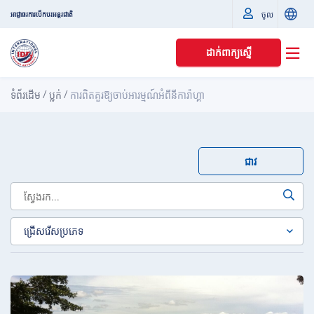
ចូល
អាជ្ញាធរការបើកបរអន្តរជាតិ
ដាក់ពាក្យស្នើ
/
/
ទំព័រដើម
ប្លក់
ការពិតគួរឱ្យចាប់អារម្មណ៍អំពីនីការ៉ាហ្គា
ជាវ