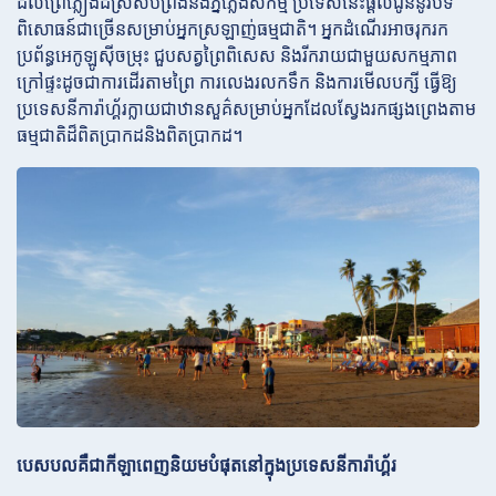
ដល់ព្រៃភ្លៀងដ៏ស្រស់បំព្រងនិងភ្នំភ្លើងសកម្ម ប្រទេសនេះផ្តល់ជូននូវបទ
ពិសោធន៍ជាច្រើនសម្រាប់អ្នកស្រឡាញ់ធម្មជាតិ។ អ្នកដំណើរអាចរុករក
ប្រព័ន្ធអេកូឡូស៊ីចម្រុះ ជួបសត្វព្រៃពិសេស និងរីករាយជាមួយសកម្មភាព
ក្រៅផ្ទះដូចជាការដើរតាមព្រៃ ការលេងរលកទឹក និងការមើលបក្សី ធ្វើឱ្យ
ប្រទេសនីការ៉ាហ្គ័រក្លាយជាឋានសួគ៌សម្រាប់អ្នកដែលស្វែងរកផ្សងព្រេងតាម
ធម្មជាតិដ៏ពិតប្រាកដនិងពិតប្រាកដ។
បេសបលគឺជាកីឡាពេញនិយមបំផុតនៅក្នុងប្រទេសនីការ៉ាហ្គ័រ