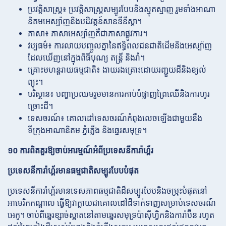
ប្រវត្តិសាស្ត្រ៖ ប្រវត្តិសាស្ត្រសម្បូរបែបនិងស្មុគស្មាញ រួមទាំងអាណា
និគមអេស្ប៉ាញនិងបដិវត្តន៍សានឌីនីស្តា។
ភាសា៖ ភាសាអេស្ប៉ាញគឺជាភាសាផ្លូវការ។
វប្បធម៌៖ ការលាយបញ្ចូលគ្នានៃឥទ្ធិពលជនជាតិដើមនិងអេស្ប៉ាញ
ដែលឃើញនៅក្នុងពិធីបុណ្យ តន្ត្រី និងរាំ។
គ្រោះមហន្តរាយធម្មជាតិ៖ ងាយរងគ្រោះដោយរញ្ជួយដីនិងខ្យល់
ព្យុះ។
បរិស្ថាន៖ បញ្ហាប្រឈមរួមមានការកាប់បំផ្លាញព្រៃឈើនិងការហូរ
ច្រោះដី។
ទេសចរណ៍៖ គោលដៅទេសចរណ៍កំពុងលេចឡើងជាមួយនឹង
ទីក្រុងអាណានិគម ភ្នំភ្លើង និងឆ្នេរសមុទ្រ។
១០ ការពិតគួរឱ្យចាប់អារម្មណ៍អំពីប្រទេសនីការ៉ាហ្គ័រ
ប្រទេសនីការ៉ាហ្គ័រមានធម្មជាតិសម្បូរបែបបំផុត
ប្រទេសនីការ៉ាហ្គ័រមានទេសភាពធម្មជាតិដ៏សម្បូរបែបនិងចម្រុះបំផុតនៅ
អាមេរិកកណ្តាល ធ្វើឱ្យវាក្លាយជាគោលដៅដ៏ទាក់ទាញសម្រាប់ទេសចរណ៍
អេកូ។ ចាប់ពីឆ្នេរខ្សាច់ស្អាតនៅតាមឆ្នេរសមុទ្រប៉ាស៊ីហ្វិកនិងការ៉ាប៊ីន រហូត