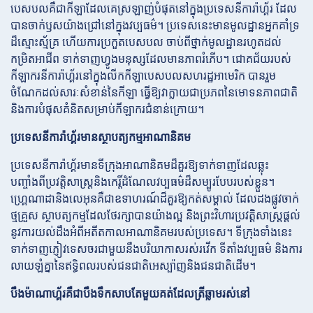
បេសបលគឺជាកីឡាដែលគេស្រឡាញ់បំផុតនៅក្នុងប្រទេសនីការ៉ាហ្គ័រ ដែល
បានចាក់ឫសយ៉ាងជ្រៅនៅក្នុងវប្បធម៌។ ប្រទេសនេះមានមូលដ្ឋានអ្នកគាំទ្រ
ដ៏ស្មោះស្ម័គ្រ ហើយការប្រកួតបេសបល ចាប់ពីថ្នាក់មូលដ្ឋានរហូតដល់
កម្រិតអាជីព ទាក់ទាញហ្វូងមនុស្សដែលមានភាពរំភើប។ ជោគជ័យរបស់
កីឡាករនីការ៉ាហ្គ័រនៅក្នុងលីកកីឡាបេសបលសហរដ្ឋអាមេរិក បានរួម
ចំណែកដល់សារៈសំខាន់នៃកីឡា ធ្វើឱ្យវាក្លាយជាប្រភពនៃមោទនភាពជាតិ
និងការបំផុសគំនិតសម្រាប់កីឡាករជំនាន់ក្រោយ។
ប្រទេសនីការ៉ាហ្គ័រមានស្ថាបត្យកម្មអាណានិគម
ប្រទេសនីការ៉ាហ្គ័រមានទីក្រុងអាណានិគមដ៏គួរឱ្យទាក់ទាញដែលឆ្លុះ
បញ្ចាំងពីប្រវត្តិសាស្ត្រនិងកេរ្តិ៍ដំណែលវប្បធម៌ដ៏សម្បូរបែបរបស់ខ្លួន។
ហ្គ្រេណាដានិងលេអុនគឺជាឧទាហរណ៍ដ៏គួរឱ្យកត់សម្គាល់ ដែលដងផ្លូវចាក់
ថ្មគ្រួស ស្ថាបត្យកម្មដែលថែរក្សាបានយ៉ាងល្អ និងព្រះវិហារប្រវត្តិសាស្ត្រផ្តល់
នូវការយល់ដឹងអំពីអតីតកាលអាណានិគមរបស់ប្រទេស។ ទីក្រុងទាំងនេះ
ទាក់ទាញភ្ញៀវទេសចរជាមួយនឹងបរិយាកាសរស់រវើក ទីតាំងវប្បធម៌ និងការ
លាយឡំគ្នានៃឥទ្ធិពលរបស់ជនជាតិអេស្ប៉ាញនិងជនជាតិដើម។
បឹងម៉ាណាហ្គ័រគឺជាបឹងទឹកសាបតែមួយគត់ដែលត្រីឆ្លាមរស់នៅ