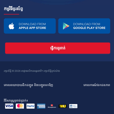
កម្មវិធីទូរស័ព្ទ
ធ្វើការទូទាត់
រក្សាសិទ្ធិ © 2026 អាជ្ញាធរបើកបរអន្តរជាតិ។ រក្សាសិទ្ធិគ្រប់យ៉ាង
គោលនយោបាយដឹកជញ្ជូន និងបញ្ជូនមកវិញ
គោលការណ៍ឯកជនភាព
វិធីសាស្រ្តទូទាត់ប្រាក់៖