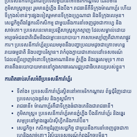
ប្រទេសនីការ៉ាហ្គ័រគឺជាប្រទេសមួយនៅអាមេរិកកណ្តាល ដែលមាន
ភូមិសាស្ត្រចម្រុះ រួមមានភ្នំភ្លើង និងបឹង។ រាជធានីគឺទីក្រុងម៉ាណាហ្គ័រ ហើយ
ទីក្រុងសំខាន់ៗផ្សេងទៀតរួមមានទីក្រុងហ្គ្រេណាដា និងទីក្រុងលេអុន។
សេដ្ឋកិច្ចពឹងផ្អែកលើកសិកម្ម ជាមួយនឹងការនាំចេញដូចជាកាហ្វេ និង
សាច់គោ។ ប្រទេសនេះមានប្រវត្តិសាស្ត្រស្មុគស្មាញ ដែលសម្គាល់ដោយ
អារ្យធម៌ជនជាតិដើមនិងជម្លោះនយោបាយ។ ភាសាអេស្ប៉ាញគឺជាភាសាផ្លូវ
ការ។ ប្រទេសនីការ៉ាហ្គ័រប្រឈមមុខនឹងបញ្ហាប្រឈមដូចជាគ្រោះមហន្ត
រាយធម្មជាតិ និងបញ្ហាបរិស្ថាន។ វាកំពុងក្លាយជាគោលដៅទេសចរណ៍
ដែលល្បីល្បាញចំពោះទីក្រុងអាណានិគម ភ្នំភ្លើង និងឆ្នេរសមុទ្រ។ ភាព
តានតឹងនយោបាយមាននៅក្នុងសាធារណរដ្ឋប្រជាធិបតេយ្យរបស់ខ្លួន។
ការពិតឆាប់រហ័សអំពីប្រទេសនីការ៉ាហ្គ័រ
ទីតាំង៖ ប្រទេសនីការ៉ាហ្គ័រស្ថិតនៅអាមេរិកកណ្តាល ព័ទ្ធជុំវិញដោយ
ប្រទេសហុងឌូរ៉ាស និងកូស្តារីកា។
រាជធានី៖ ម៉ាណាហ្គ័រគឺជាទីក្រុងធំជាងគេនិងជារាជធានី។
ភូមិសាស្ត្រ៖ ប្រទេសនីការ៉ាហ្គ័រមានភ្នំភ្លើង បឹងនីការ៉ាហ្គ័រ និងឆ្នេរ
សមុទ្រនៅម្ខាងឆ្នេរប៉ាស៊ីហ្វិកនិងការ៉ាប៊ីន។
សេដ្ឋកិច្ច៖ កសិកម្មជំរុញសេដ្ឋកិច្ច ជាមួយនឹងការនាំចេញដូចជាកា
ហ្វេនិងសាច់គោ។ វិស័យទេសចរណ៍កំពុងរីកចម្រើន។