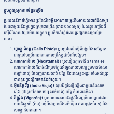
បែបនៃសង្គមនីការ៉ាហ្គ័រ។
ម្ហូបក្នុងស្រុកមានចំនួនច្រើន
ប្រទេសនីការ៉ាហ្គ័រមានប្រពៃណីចម្អិនអាហារចម្រុះនិងមានរសជាតិដ៏សម្បូរ
បែបជាមួយនឹងម្ហូបក្នុងស្រុកជាច្រើន (ជាង២០០០មុខ) ដែលឆ្លុះបញ្ចាំងពី
កេរ្តិ៍ដំណែលវប្បធម៌របស់ខ្លួន។ ម្ហូបនីការ៉ាហ្គ័រដែលគួរឱ្យកត់សម្គាល់រួម
មាន៖
ហ្គាឡូ ពិនតូ (Gallo Pinto)៖
ម្ហូបប្រពៃណីធ្វើពីអង្ករនិងសណ្តែក
ជាទូទៅបម្រើជាអាហារពេលព្រឹកឬជាចំណីបន្ថែម។
ណាកាតាម៉ាល់ (Nacatamal)៖
ស្រដៀងគ្នាទៅនឹង tamales
ណាកាតាម៉ាល់គឺជាចំណីប្រចាំក្នុងអំឡុងពេលបុណ្យ រួមមានម៉ាសា
(ម្សៅពោត) បំពេញដោយសាច់ បន្លែ និងពេលខ្លះអង្ករ ទាំងអស់ត្រូវ
បានខ្ចប់ក្នុងស្លឹកចេកនិងចំហុយ។
អ៊ីនឌីអូ វីជូ (Indio Viejo)៖
ស៊ុបដ៏ខ្លាំងធ្វើឡើងជាមួយនឹងសាច់
រៀង (ជាទូទៅសាច់គោឬសាច់មាន់) បន្លែ និងពោតកិន។
វីហ្គូរ៉ុន (Vigorón)៖
ម្ហូបអាហារតាមដងផ្លូវដ៏ពេញនិយមមួយដែល
មានដំឡូងមី (ម៉ន) បម្រើជាមួយនឹងឈីចារ៉ុន (ពោះជ្រូកបំពង) និង
សាឡាដ់ខាត់ណា។