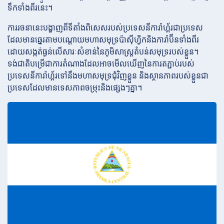
ទឹកទាំងពីរនេះ។
ការរចនានេះបង្ហាញពីទីតាំងពិសេសរបស់ប្រទេសនីការ៉ាហ្គ័រជាប្រទេស
ដែលមានឆ្នេរតាមបណ្តោយមហាសមុទ្រប៉ាស៊ីហ្វិកនិងការ៉ាប៊ីនទាំងពីរ
ដោយសង្កត់ធ្ងន់លើសារៈសំខាន់នៃភូមិសាស្ត្រតំបន់សមុទ្ររបស់ខ្លួន។
ទង់ជាតិបម្រើជាការតំណាងដែលអាចមើលឃើញនៃការតភ្ជាប់របស់
ប្រទេសនីការ៉ាហ្គ័រទៅនឹងមហាសមុទ្រជុំវិញខ្លួន និងស្ថានភាពរបស់ខ្លួនជា
ប្រទេសដែលមានទេសភាពចម្រុះនិងផ្សេងៗគ្នា។