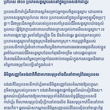
ប្រហែល ៧០០ ប្រភេទសត្វស្លាបរស់នៅក្នុងប្រទេសនីការ៉ាហ្គ័រ
ប្រទេសនីការ៉ាហ្គ័រគឺជាឋានសួគ៌សម្រាប់អ្នកចូលចិត្តសត្វស្លាប ដោយមាន
ប្រភេទសត្វស្លាបប្រហែល ៧០០ ប្រភេទរស់នៅក្នុងប្រព័ន្ធអេកូឡូស៊ីចម្រុះៗ
គ្នា។ ជីវចម្រុះដ៏សម្បូរបែបរបស់ប្រទេសគាំទ្រដល់ជីវិតសត្វស្លាបយ៉ាងទូលំ
ទូលាយ ធ្វើឱ្យវាក្លាយជាគោលដៅឥតខ្ចោះសម្រាប់ការមើលសត្វស្លាប។ ទេ
សភាពផ្សេងៗគ្នា រួមទាំងព្រៃភ្លៀង បឹង និងតំបន់ឆ្នេរ ផ្តល់ជម្រកសម្រាប់
ប្រភេទសត្វស្លាបទាំងក្នុងស្រុកនិងចំណាកស្រុក។ ការប្តេជ្ញាចិត្តរបស់
ប្រទេសនីការ៉ាហ្គ័រចំពោះការអភិរក្សនិងការការពារធនធានធម្មជាតិរបស់ខ្លួន
រួមចំណែកដល់ជីវិតសត្វស្លាបដែលកំពុងរីកចម្រើន ដោយផ្តល់នូវបទ
ពិសោធន៍ដ៏មានតម្លៃសម្រាប់អ្នកដែលចាប់អារម្មណ៍ក្នុងការសង្កេតនិងវាយ
តម្លៃភាពចម្រុះនៃបក្សីនៅក្នុងតំបន់។
និមិត្តសញ្ញានៃទង់ជាតិគឺជាមហាសមុទ្រទាំងពីរនៅតាមព្រំដែនប្រទេស
ទង់ជាតិនៃប្រទេសនីការ៉ាហ្គ័រមាននិមិត្តសញ្ញាដែលតំណាងឱ្យលក្ខណៈ
ភូមិសាស្ត្ររបស់ប្រទេស។ ទង់ជាតិមានឆ្នូតផ្តេកចំនួនបីពណ៌ខៀវនិងស។
ឆ្នូតពណ៌ខៀវតំណាងឱ្យមហាសមុទ្រទាំងពីរដែលព័ទ្ធជុំវិញប្រទេសនី
ការ៉ាហ្គ័រ គឺមហាសមុទ្រប៉ាស៊ីហ្វិកនៅខាងលិច និងសមុទ្រការ៉ាប៊ីននៅភាគ
ខាងកើត។ ឆ្នូតពណ៌សកណ្តាលនិមិត្តសញ្ញាដល់ដីដែលស្ថិតនៅចន្លោះផ្ទៃ