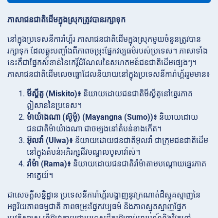
ភាសាជនជាតិដើមក្នុងស្រុកត្រូវបានរក្សាទុក
នៅក្នុងប្រទេសនីការ៉ាហ្គ័រ ភាសាជនជាតិដើមក្នុងស្រុកមួយចំនួនត្រូវបាន
រក្សាទុក ដែលឆ្លុះបញ្ចាំងពីភាពចម្រុះផ្នែកវប្បធម៌របស់ប្រទេស។ ភាសាទាំង
នេះគឺជាផ្នែកសំខាន់នៃកេរ្តិ៍ដំណែលនៃសហគមន៍ជនជាតិដើមផ្សេងៗ។
ភាសាជនជាតិដើមលេចធ្លោដែលនិយាយនៅក្នុងប្រទេសនីការ៉ាហ្គ័ររួមមាន៖
មីស្គីតូ (Miskito)៖
និយាយដោយជនជាតិមីស្គីតូនៅឆ្នេរភាគ
ឦសាននៃប្រទេស។
ម៉ាយ៉ាងណា (ស៊ូម៉ូ) (Mayangna (Sumo))៖
និយាយដោយ
ជនជាតិម៉ាយ៉ាងណា ជាចម្បងនៅតំបន់ខាងកើត។
អ៊ុលវ៉ា (Ulwa)៖
និយាយដោយជនជាតិអ៊ុលវ៉ា ជាក្រុមជនជាតិដើម
នៅក្នុងតំបន់អភិរក្សជីវមណ្ឌលបូសាវ៉ាស់។
រ៉ាម៉ា (Rama)៖
និយាយដោយជនជាតិរ៉ាម៉ាតាមបណ្តោយឆ្នេរភាគ
អាគ្នេយ៍។
ជាសេចក្តីសន្និដ្ឋាន ប្រទេសនីការ៉ាហ្គ័របង្ហាញនូវក្រណាត់ដ៏ស្មុគស្មាញនៃ
អច្ឆរិយភាពធម្មជាតិ ភាពចម្រុះផ្នែកវប្បធម៌ និងភាពស្មុគស្មាញផ្នែក