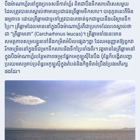
បឹងម៉ាណាហ្គ័រនៅក្នុងប្រទេសនីការ៉ាហ្គ័រ ពិតជាបឹងទឹកសាបពិសេសមួយ
ដែលត្រូវបានគេស្គាល់ថាមានប្រជាជនត្រីឆ្លាមទឹកសាប។ បាតុភូតនេះគឺមិន
ធម្មតាទេ ដោយត្រីឆ្លាមជាទូទៅត្រូវបានគេចាត់ទុកជាមួយនឹងបរិស្ថានទឹក
ប្រៃ។ ត្រីឆ្លាមដែលមាននៅក្នុងបឹងម៉ាណាហ្គ័រគឺជាប្រភេទដែលគេស្គាល់ថា
ជា “ត្រីឆ្លាមគោ” (Carcharhinus leucas)។ ត្រីឆ្លាមទាំងនេះមាន
សមត្ថភាពសម្របខ្លួនទៅនឹងកម្រិតអំបិលផ្សេងៗគ្នា ដែលអនុញ្ញាតឱ្យពួកវា
រីកចម្រើននៅក្នុងទីជម្រកទឹកសាបនិងទឹកប្រៃទាំងពីរ។ វត្តមាននៃត្រីឆ្លាមនៅ
ក្នុងបឹងម៉ាណាហ្គ័របន្ថែមភាពចម្រុះផ្នែកអេកូឡូស៊ីនៃបឹង ប៉ុន្តែក៏បង្កើតបញ្ហា
ប្រឈមសម្រាប់ប្រព័ន្ធអេកូឡូស៊ីក្នុងតំបន់និងកិច្ចខិតខំប្រឹងប្រែងអភិរក្ស
ផងដែរ។