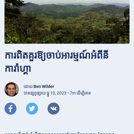
ការពិតគួរឱ្យចាប់អារម្មណ៍អំពីនី
ការ៉ាហ្គា
ដោយ
Ben Wilder
បានផ្សព្វផ្សាយ ធ្នូ 10, 2023 • 7m ដើម្បីអាន