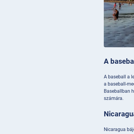
A baseba
A baseball a 
a baseball-mec
Baseballban ho
számára.
Nicaraguá
Nicaragua báj