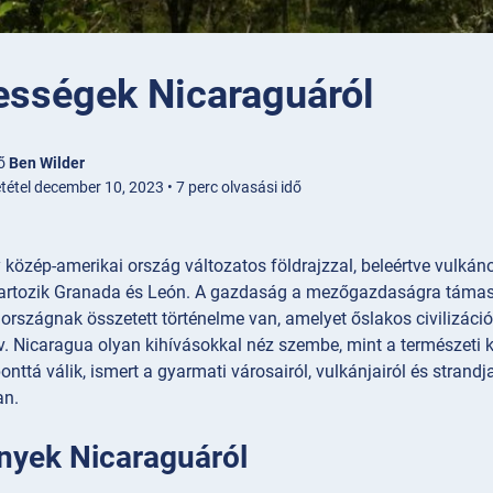
ességek Nicaraguáról
ző
Ben Wilder
tétel december 10, 2023 • 7 perc olvasási idő
 közép-amerikai ország változatos földrajzzal, beleértve vulk
tartozik Granada és León. A gazdaság a mezőgazdaságra támaszk
rszágnak összetett történelme van, amelyet őslakos civilizációk
v. Nicaragua olyan kihívásokkal néz szembe, mint a természeti 
lponttá válik, ismert a gyarmati városairól, vulkánjairól és strand
an.
nyek Nicaraguáról