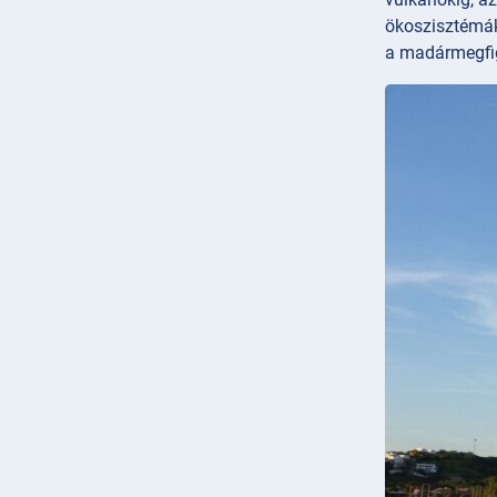
ökoszisztémáka
a madármegfig