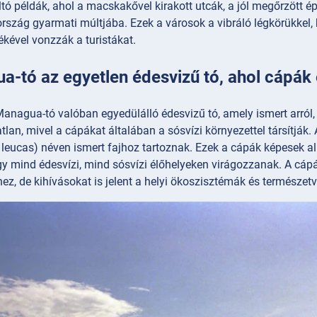
tó példák, ahol a macskakővel kirakott utcák, a jól megőrzött é
rszág gyarmati múltjába. Ezek a városok a vibráló légkörükkel, 
kével vonzzák a turistákat.
-tó az egyetlen édesvizű tó, ahol cápák 
Managua-tó valóban egyedülálló édesvizű tó, amely ismert arról
tlan, mivel a cápákat általában a sósvízi környezettel társítjá
 leucas) néven ismert fajhoz tartoznak. Ezek a cápák képesek a
y mind édesvízi, mind sósvízi élőhelyeken virágozzanak. A cápá
z, de kihívásokat is jelent a helyi ökoszisztémák és természet