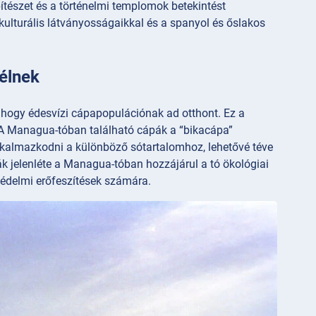
pítészet és a történelmi templomok betekintést
kulturális látványosságaikkal és a spanyol és őslakos
élnek
, hogy édesvízi cápapopulációnak ad otthont. Ez a
k. A Managua-tóban található cápák a “bikacápa”
lkalmazkodni a különböző sótartalomhoz, lehetővé téve
k jelenléte a Managua-tóban hozzájárul a tó ökológiai
védelmi erőfeszítések számára.