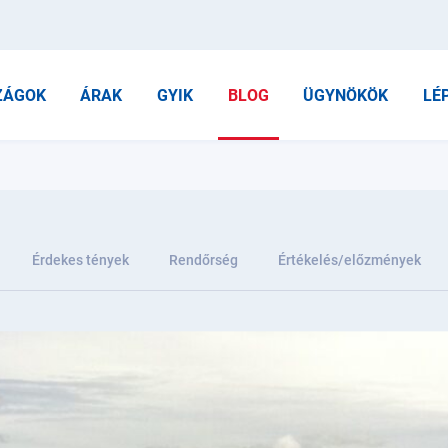
ZÁGOK
ÁRAK
GYIK
BLOG
ÜGYNÖKÖK
LÉ
Érdekes tények
Rendőrség
Értékelés/előzmények