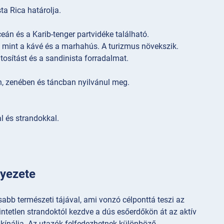
a Rica határolja.
án és a Karib-tenger partvidéke található.
 mint a kávé és a marhahús. A turizmus növekszik.
osítást és a sandinista forradalmat.
n, zenében és táncban nyilvánul meg.
l és strandokkal.
nyezete
bb természeti tájával, ami vonzó célponttá teszi az
intetlen strandoktól kezdve a dús esőerdőkön át az aktív
kínálja. Az utazók felfedezhetnek különböző