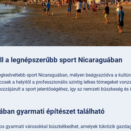
ll a legnépszerűbb sport Nicaraguában
legkedveltebb sport Nicaraguában, mélyen beágyazódva a kultúr
csek a helyitől a professzionális szintig lelkes tömegeket von
zzájárult a sport jelentőségéhez, így az nemzeti büszkeség és i
ban gyarmati építészet található
os gyarmati városokkal büszkélkedhet, amelyek tükrözik gazdag 