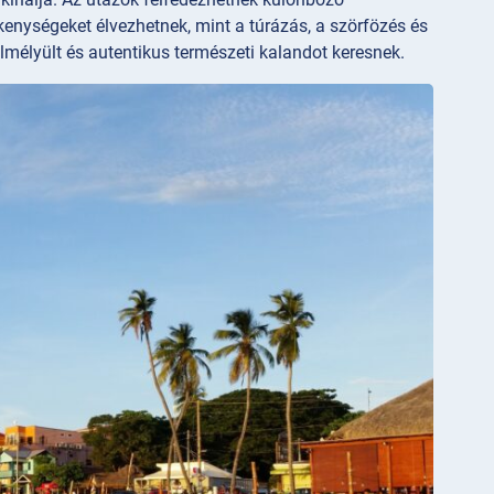
kenységeket élvezhetnek, mint a túrázás, a szörfözés és
mélyült és autentikus természeti kalandot keresnek.