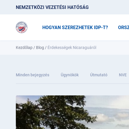
NEMZETKÖZI VEZETÉSI HATÓSÁG
HOGYAN SZEREZHETEK IDP-T?
ORS
Kezdőlap
/
Blog
/
Érdekességek Nicaraguáról
Minden bejegyzés
Ügynökök
Útmutató
NVE