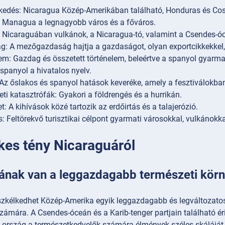
kedés: Nicaragua Közép-Amerikában található, Honduras és Cost
 Managua a legnagyobb város és a főváros.
: Nicaraguában vulkánok, a Nicaragua-tó, valamint a Csendes-óce
: A mezőgazdaság hajtja a gazdaságot, olyan exportcikkekkel,
em: Gazdag és összetett történelem, beleértve a spanyol gyarmat
 spanyol a hivatalos nyelv.
 Az őslakos és spanyol hatások keveréke, amely a fesztiválokba
ti katasztrófák: Gyakori a földrengés és a hurrikán.
t: A kihívások közé tartozik az erdőirtás és a talajerózió.
: Feltörekvő turisztikai célpont gyarmati városokkal, vulkánokka
kes tény Nicaraguáról
ának van a leggazdagabb természeti kör
zkélkedhet Közép-Amerika egyik leggazdagabb és legváltozatosa
ámára. A Csendes-óceán és a Karib-tenger partjain található ér
z ország a természetkedvelők számára élmények széles skáláját 