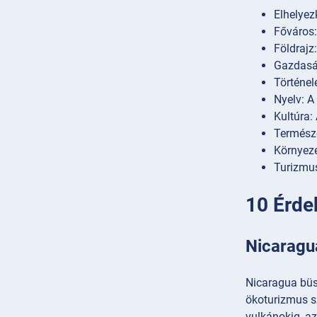
Elhelyez
Főváros:
Földrajz
Gazdaság
Történel
Nyelv: A
Kultúra:
Természe
Környeze
Turizmus
10 Érde
Nicaragu
Nicaragua büs
ökoturizmus sz
vulkánokig, a