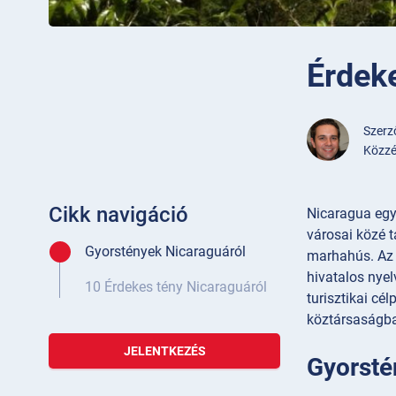
Érdek
Szer
Közzé
Cikk navigáció
Nicaragua egy
városai közé 
Gyorstények Nicaraguáról
marhahús. Az o
hivatalos nyel
10 Érdekes tény Nicaraguáról
turisztikai cé
köztársaságb
JELENTKEZÉS
Gyorsté