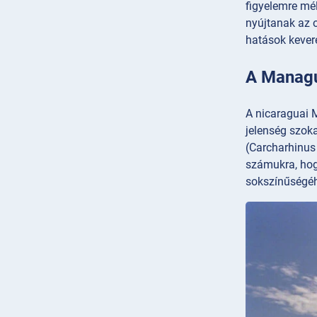
figyelemre mél
nyújtanak az o
hatások keveré
A Managua
A nicaraguai 
jelenség szoka
(Carcharhinus
számukra, hog
sokszínűségéhe