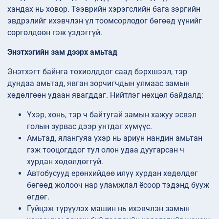
хандах нь ховор. Тээврийн хэрэгслийн бага зэргийн
эвдрэлийг ихэвчлэн үл тоомсорлодог бөгөөд үүнийг
сөргөлдөөн гэж үздэггүй.
Энэтхэгийн зам дээрх амьтад
Энэтхэгт байнга тохиолддог саад бэрхшээл, тэр
дундаа амьтад, явган зорчигчдын улмаас замын
хөдөлгөөн удаан явагддаг. Нийтлэг нөхцөл байдалд:
Үхэр, хонь, тэр ч байтугай замын хажуу эсвэл
голын зурвас дээр унтдаг хүмүүс.
Амьтад, ялангуяа үхэр нь ариун нандин амьтан
гэж тооцогддог тул олон удаа дуугарсан ч
хурдан хөдөлдөггүй.
Автобусууд ерөнхийдөө илүү хурдан хөдөлдөг
бөгөөд жолооч нар уламжлал ёсоор тэдэнд бууж
өгдөг.
Гүйцэж түрүүлэх машин нь ихэвчлэн замын