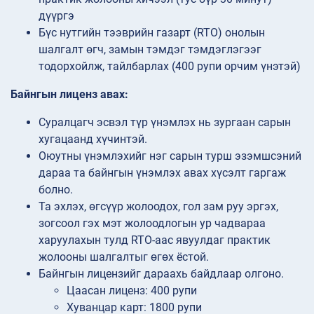
дүүргэ
Бүс нутгийн тээврийн газарт (RTO) онолын
шалгалт өгч, замын тэмдэг тэмдэглэгээг
тодорхойлж, тайлбарлах (400 рупи орчим үнэтэй)
Байнгын лиценз авах:
Суралцагч эсвэл түр үнэмлэх нь зургаан сарын
хугацаанд хүчинтэй.
Оюутны үнэмлэхийг нэг сарын турш эзэмшсэний
дараа та байнгын үнэмлэх авах хүсэлт гаргаж
болно.
Та эхлэх, өгсүүр жолоодох, гол зам руу эргэх,
зогсоол гэх мэт жолоодлогын ур чадвараа
харуулахын тулд RTO-аас явуулдаг практик
жолооны шалгалтыг өгөх ёстой.
Байнгын лицензийг дараахь байдлаар олгоно.
Цаасан лиценз: 400 рупи
Хуванцар карт: 1800 рупи