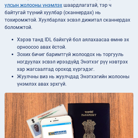
улсын жолооны үнэмлэх
шаардлагатай, тэр ч
байтугай түүний хуулбар (сканнердах) нь
тохиромжтой.
Хуулбарлах эсвэл дижитал сканнердах
боломжтой.
Хэрэв танд IDL байхгүй бол аялахаасаа өмнө эх
орноосоо авах ёстой.
Зохих бичиг баримтгүй жолоодох нь торгууль
ногдуулах эсвэл ирээдүйд Энэтхэг рүү нэвтрэх
хар жагсаалтад ороход хүргэдэг.
Жуулчны виз нь жуулчдад Энэтхэгийн жолооны
үнэмлэх авах эрхгүй.