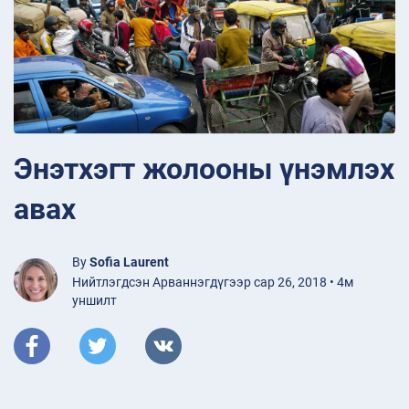
Энэтхэгт жолооны үнэмлэх
авах
By
Sofia Laurent
Нийтлэгдсэн Арваннэгдүгээр сар 26, 2018 • 4м
уншилт