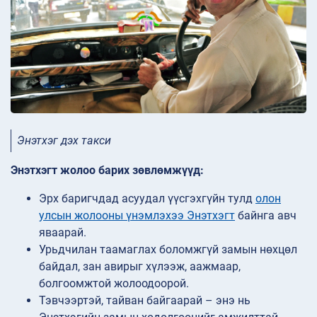
Энэтхэг дэх такси
Энэтхэгт жолоо барих зөвлөмжүүд:
Эрх баригчдад асуудал үүсгэхгүйн тулд
олон
улсын жолооны үнэмлэхээ Энэтхэгт
байнга авч
яваарай.
Урьдчилан таамаглах боломжгүй замын нөхцөл
байдал, зан авирыг хүлээж, аажмаар,
болгоомжтой жолоодоорой.
Тэвчээртэй, тайван байгаарай – энэ нь