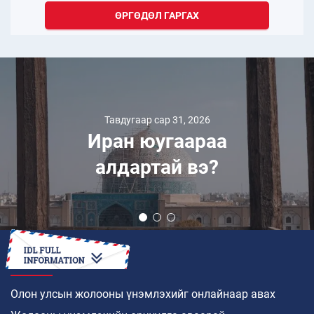
ӨРГӨДӨЛ ГАРГАХ
Тавдугаар сар 31, 2026
Иран юугаараа
алдартай вэ?
ХЭРХЭН
Олон улсын жолооны үнэмлэхийг онлайнаар авах