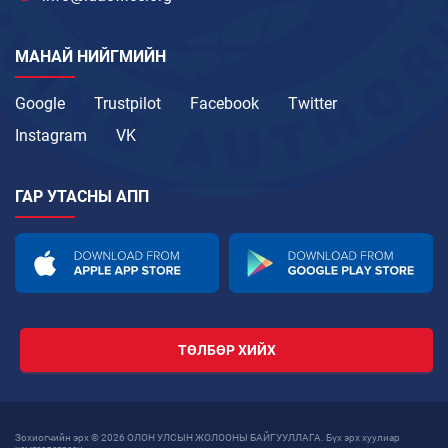
МАНАЙ НИЙГМИЙН
Google
Trustpilot
Facebook
Twitter
Instagram
VK
ГАР УТАСНЫ АПП
ТӨЛБӨР ХИЙХ
Зохиогчийн эрх © 2026 ОЛОН УЛСЫН ЖОЛООНЫ БАЙГУУЛЛАГА. Бүх эрх хуулиар