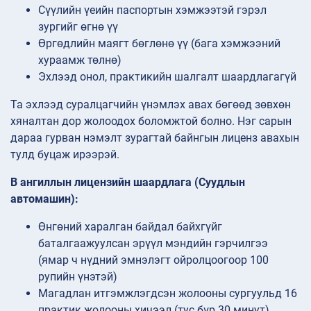
Сүүлийн үеийн паспортын хэмжээтэй гэрэл
зургийг өгнө үү
Өргөдлийн маягт бөглөнө үү (бага хэмжээний
хураамж төлнө)
Эхлээд онол, практикийн шалгалт шаардлагагүй
Та эхлээд суралцагчийн үнэмлэх авах бөгөөд зөвхөн
хяналтан дор жолоодох боломжтой болно. Нэг сарын
дараа гурван нэмэлт зурагтай байнгын лиценз авахын
тулд буцаж ирээрэй.
В ангиллын лицензийн шаардлага (Суудлын
автомашин):
Өнгөний харалган байдал байхгүйг
баталгаажуулсан эрүүл мэндийн гэрчилгээ
(ямар ч нүдний эмнэлэгт ойролцоогоор 100
рупийн үнэтэй)
Магадлан итгэмжлэгдсэн жолооны сургуульд 16
практик жолооны хичээл (тус бүр 30 минут)