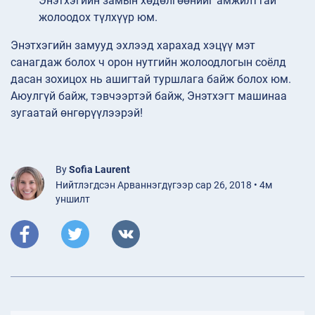
Энэтхэгийн замын хөдөлгөөнийг амжилттай
жолоодох түлхүүр юм.
Энэтхэгийн замууд эхлээд харахад хэцүү мэт
санагдаж болох ч орон нутгийн жолоодлогын соёлд
дасан зохицох нь ашигтай туршлага байж болох юм.
Аюулгүй байж, тэвчээртэй байж, Энэтхэгт машинаа
зугаатай өнгөрүүлээрэй!
By
Sofia Laurent
Нийтлэгдсэн Арваннэгдүгээр сар 26, 2018 • 4м
уншилт