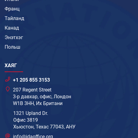
Франц
Тайланд
Канад
Энэтхэг
Польш
ХАЯГ
+1 205 855 3153
207 Regent Street
3-р давхар, офис, Лондон
W1B 3HH, Их Британи
1321 Upland Dr.
Офис 3819
Хьюстон, Техас 77043, АНУ
info@idaoffice.org