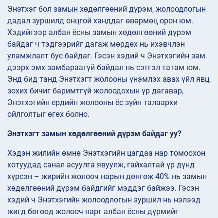
Энэтхэг бол замын хөдөлгөөний дүрэм, жолоодлогын
дадал зуршилд онцгой ханддаг өвөрмөц орон юм.
Хэдийгээр албан ёсны замын хөдөлгөөний дүрэм
байдаг ч тэдгээрийг дагаж мөрдөх нь ихэвчлэн
уламжлалт бус байдаг. Гэсэн хэдий ч Энэтхэгийн зам
дээрх эмх замбараагүй байдал нь сэтгэл татам юм.
Энд бид танд Энэтхэгт жолооны үнэмлэх авах үйл явц,
зохих бичиг баримтгүй жолоодохын үр дагавар,
Энэтхэгийн ердийн жолооны ёс зүйн талаархи
ойлголтыг өгөх болно.
Энэтхэгт замын хөдөлгөөний дүрэм байдаг уу?
Хэдэн жилийн өмнө Энэтхэгийн цагдаа нар томоохон
хотуудад санал асуулга явуулж, гайхалтай үр дүнд
хүрсэн – жирийн жолооч нарын дөнгөж 40% нь замын
хөдөлгөөний дүрэм байдгийг мэддэг байжээ. Гэсэн
хэдий ч Энэтхэгийн жолоодлогын зуршил нь нэлээд
жигд бөгөөд жолооч нарт албан ёсны дүрмийг