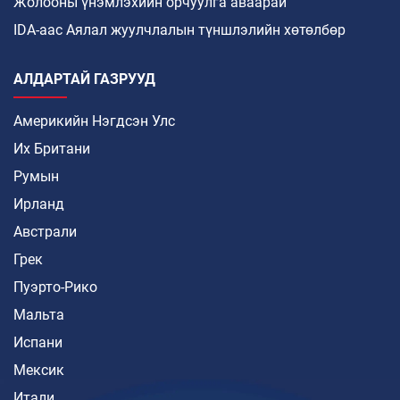
Жолооны үнэмлэхийн орчуулга аваарай
IDA-аас Аялал жуулчлалын түншлэлийн хөтөлбөр
АЛДАРТАЙ ГАЗРУУД
Америкийн Нэгдсэн Улс
Их Британи
Румын
Ирланд
Австрали
Грек
Пуэрто-Рико
Мальта
Испани
Мексик
Итали