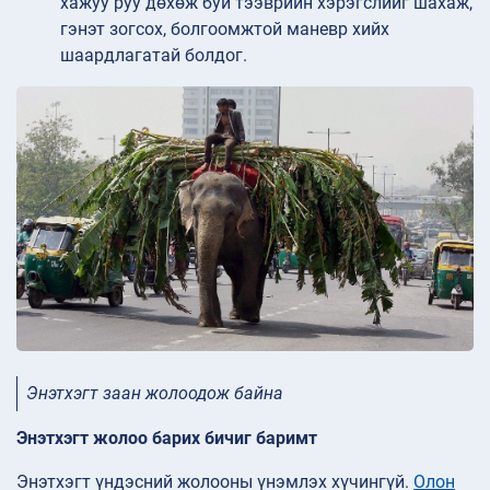
хажуу руу дөхөж буй тээврийн хэрэгслийг шахаж,
гэнэт зогсох, болгоомжтой маневр хийх
шаардлагатай болдог.
Энэтхэгт заан жолоодож байна
Энэтхэгт жолоо барих бичиг баримт
Энэтхэгт үндэсний жолооны үнэмлэх хүчингүй.
Олон