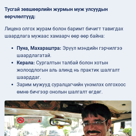
Тусгай зөвшөөрлийн журмын муж улсуудын
өөрчлөлтүүд:
Лиценз олгох журам болон баримт бичигт тавигдах
шаардлага мужаас хамаарч өөр өөр байна:
Пуна, Махараштра:
Эрүүл мэндийн гэрчилгээ
шаардлагатай.
Керала:
Сургалтын талбай болон хотын
жолоодлогын аль алинд нь практик шалгалт
шаарддаг.
Зарим мужууд суралцагчийн үнэмлэх олгохоос
өмнө бичгээр онолын шалгалт өгдөг.