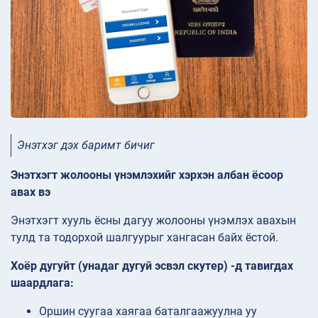
Энэтхэг дэх баримт бичиг
Энэтхэгт жолооны үнэмлэхийг хэрхэн албан ёсоор
авах вэ
Энэтхэгт хууль ёсны дагуу жолооны үнэмлэх авахын
тулд та тодорхой шалгуурыг хангасан байх ёстой.
Хоёр дугуйт (унадаг дугуй эсвэл скутер) -д тавигдах
шаардлага:
Оршин суугаа хаягаа баталгаажуулна уу