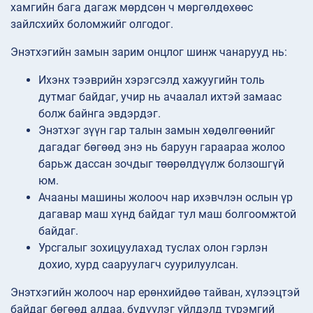
хамгийн бага дагаж мөрдсөн ч мөргөлдөхөөс
зайлсхийх боломжийг олгодог.
Энэтхэгийн замын зарим онцлог шинж чанарууд нь:
Ихэнх тээврийн хэрэгсэлд хажуугийн толь
дутмаг байдаг, учир нь ачаалал ихтэй замаас
болж байнга эвдэрдэг.
Энэтхэг зүүн гар талын замын хөдөлгөөнийг
дагадаг бөгөөд энэ нь баруун гараараа жолоо
барьж дассан зочдыг төөрөлдүүлж болзошгүй
юм.
Ачааны машины жолооч нар ихэвчлэн ослын үр
дагавар маш хүнд байдаг тул маш болгоомжтой
байдаг.
Урсгалыг зохицуулахад туслах олон гэрлэн
дохио, хурд сааруулагч суурилуулсан.
Энэтхэгийн жолооч нар ерөнхийдөө тайван, хүлээцтэй
байдаг бөгөөд алдаа, бүдүүлэг үйлдэлд түрэмгий