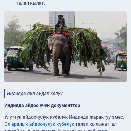
талап кылат.
Индияда пил айдап келүү
Индияда айдоо үчүн документтер
Улуттук айдоочулук күбөлүк Индияда жарактуу эмес.
Эл аралык айдоочулук күбөлүк
талап кылынат, ал