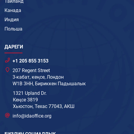
Тайланд
Канада
Индия
Польша
ДАРЕГИ
+1 205 855 3153
207 Regent Street
3-кабат, кеңсе, Лондон
W1B 3HH, Бириккен Падышалык
1321 Upland Dr.
Кеңсе 3819
Хьюстон, Техас 77043, АКШ
info@idaoffice.org