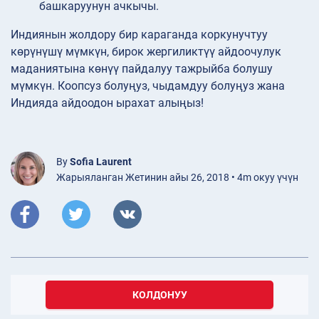
башкаруунун ачкычы.
Индиянын жолдору бир караганда коркунучтуу
көрүнүшү мүмкүн, бирок жергиликтүү айдоочулук
маданиятына көнүү пайдалуу тажрыйба болушу
мүмкүн. Коопсуз болуңуз, чыдамдуу болуңуз жана
Индияда айдоодон ырахат алыңыз!
By
Sofia Laurent
Жарыяланган Жетинин айы 26, 2018 • 4m окуу үчүн
КОЛДОНУУ