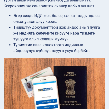
тургай анын көчүрмөсү (сканер) да ылайыктуу.
Ксерокопия же санариптик сканер кабыл алынат.
Эгер сизде ИДЛ жок болсо, саякат алдында өз
өлкөңүздөн алуу керек.
Тийиштүү документтери жок айдоо айып пулга
же Индияга келечекте кирүүгө кара тизмеге
түшүүгө алып келиши мүмкүн.
Туристтик виза конокторго индиялык
айдоочулук күбөлүк алууга укук бербейт.