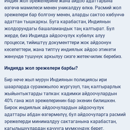
Индия жол эрежелерине жана айдоо адаттарына
өзгөчө мамилеси менен уникалдуу өлкө. Расмий жол
эрежелери бар болгону менен, аларды сактоо көбүнчө
адаттан тышкаркы. Буга карабастан, Индиянын
жолдорундагы башаламандык таң калтырат. Бул
жерде, биз Индияда айдоочулук күбөлүк алуу
процесси, тийиштүү документтери жок айдоонун
кесепеттери, жана типтүү индиялык айдоо этикети
жөнүндө түшүнүк аркылуу сизге жетекчилик беребиз.
Индияда жол эрежелери барбы?
Бир нече жыл мурун Индиянын полициясы ири
шаарларда сурамжылоо жүргүзүп, таң калтырарлык
жыйынтыктарды тапкан: кадимки айдоочулардын
40% гана жол эрежелеринин бар экенин билишкен.
Бирок индиялык айдоочулардын айдоочулук
адаттары абдан өзгөрмөлүү, бул айдоочуларга расмий
эрежелерди минималдуу сактаганына карабастан,
кагылышуулардан качууга мүмкүндүк берет.