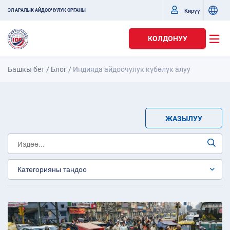
Кирүү
ЭЛ АРАЛЫК АЙДООЧУЛУК ОРГАНЫ
КОЛДОНУУ
Башкы бет
/
Блог
/
Индияда айдоочулук күбөлүк алуу
ЖАЗЫЛУУ