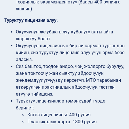
теориялык экзаменден өтүү (баасы 400 рупияга
жакын)
Туруктуу лицензия алуу:
Окуучунун же убактылуу күбөлүгү алты айга
жарактуу болот.
Окуучунун лицензиясын бир ай кармап тургандан
кийин, сиз туруктуу лицензия алуу үчүн арыз бере
аласыз.
Сиз баштоо, тоодон айдоо, чоң жолдорго бурулуу,
жана токтоочу жай сыяктуу айдоочулук
жөндөмдүүлүгүңүздү көрсөтүп, МТО тарабынан
өткөрүлгөн практикалык айдоочулук тесттен
өтүүгө тийишсиз.
Туруктуу лицензиялар төмөнкүдөй түрдө
берилет:
Кагаз лицензиясы: 400 рупия
Пластикалык карта: 1800 рупия