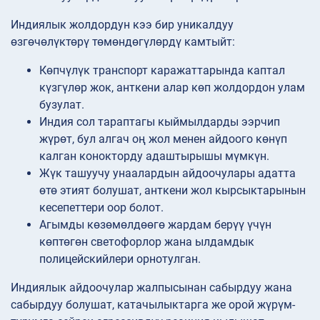
Индиялык жолдордун кээ бир уникалдуу
өзгөчөлүктөрү төмөндөгүлөрдү камтыйт:
Көпчүлүк транспорт каражаттарында каптал
күзгүлөр жок, анткени алар көп жолдордон улам
бузулат.
Индия сол тараптагы кыймылдарды ээрчип
жүрөт, бул алгач оң жол менен айдоого көнүп
калган конокторду адаштырышы мүмкүн.
Жүк ташуучу унаалардын айдоочулары адатта
өтө этият болушат, анткени жол кырсыктарынын
кесепеттери оор болот.
Агымды көзөмөлдөөгө жардам берүү үчүн
көптөгөн светофорлор жана ылдамдык
полицейскийлери орнотулган.
Индиялык айдоочулар жалпысынан сабырдуу жана
сабырдуу болушат, катачылыктарга же орой жүрүм-