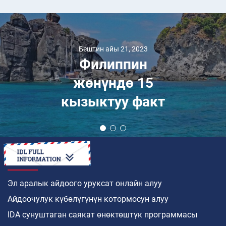
Бештин айы 21, 2023
Филиппин
жөнүндө 15
кызыктуу факт
КАНТИП
Эл аралык айдоого уруксат онлайн алуу
Айдоочулук күбөлүгүнүн котормосун алуу
IDA сунуштаган саякат өнөктөштүк программасы