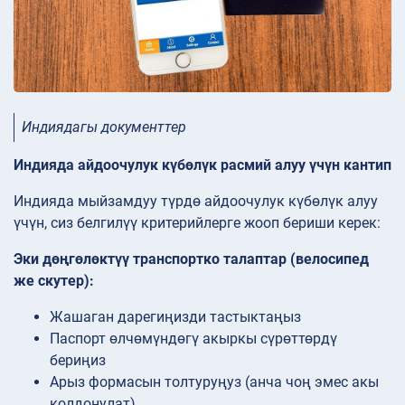
Индиядагы документтер
Индияда айдоочулук күбөлүк расмий алуу үчүн кантип
Индияда мыйзамдуу түрдө айдоочулук күбөлүк алуу
үчүн, сиз белгилүү критерийлерге жооп бериши керек:
Эки дөңгөлөктүү транспортко талаптар (велосипед
же скутер):
Жашаган дарегиңизди тастыктаңыз
Паспорт өлчөмүндөгү акыркы сүрөттөрдү
бериңиз
Арыз формасын толтуруңуз (анча чоң эмес акы
колдонулат)