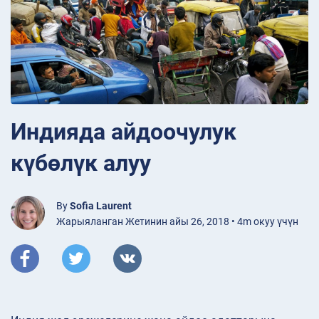
Индияда айдоочулук
күбөлүк алуу
By
Sofia Laurent
Жарыяланган Жетинин айы 26, 2018 • 4m окуу үчүн