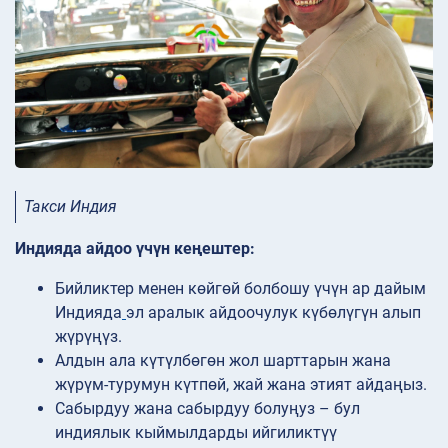
Такси Индия
Индияда айдоо үчүн кеңештер:
Бийликтер менен көйгөй болбошу үчүн ар дайым
Индияда
эл аралык айдоочулук күбөлүгүн алып
жүрүңүз.
Алдын ала күтүлбөгөн жол шарттарын жана
жүрүм-турумун күтпөй, жай жана этият айдаңыз.
Сабырдуу жана сабырдуу болуңуз – бул
индиялык кыймылдарды ийгиликтүү