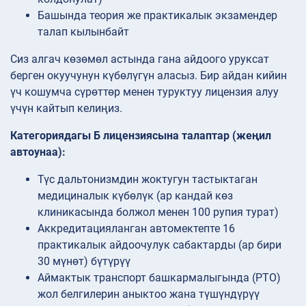
Башында теория же практикалык экзамендер
талап кылынбайт
Сиз алгач көзөмөл астында гана айдоого уруксат
берген окуучунун күбөлүгүн аласыз. Бир айдан кийин
үч кошумча сүрөттөр менен туруктуу лицензия алуу
үчүн кайтып келиңиз.
Категориядагы Б лицензиясына талаптар (жеңил
автоунаа):
Түс дальтонизмдин жоктугун тастыктаган
медициналык күбөлүк (ар кандай көз
клиникасында болжол менен 100 рупия турат)
Аккредитацияланган автомектепте 16
практикалык айдоочулук сабактарды (ар бири
30 мүнөт) бүтүрүү
Аймактык транспорт башкармалыгында (РТО)
жол белгилерин аныктоо жана түшүндүрүү