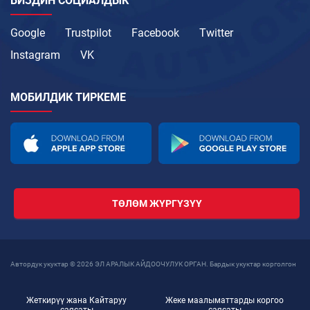
БИЗДИН СОЦИАЛДЫК
Google
Trustpilot
Facebook
Twitter
Instagram
VK
МОБИЛДИК ТИРКЕМЕ
ТӨЛӨМ ЖҮРГҮЗҮҮ
Автордук укуктар © 2026 ЭЛ АРАЛЫК АЙДООЧУЛУК ОРГАН. Бардык укуктар корголгон
Жеткирүү жана Кайтаруу
Жеке маалыматтарды коргоо