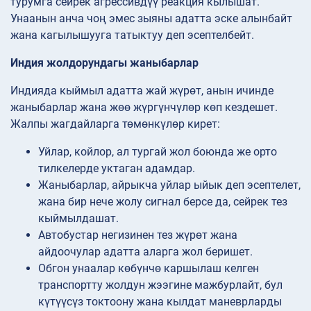
турумга сейрек агрессивдүү реакция кылышат.
Унаанын анча чоң эмес зыяны адатта эске алынбайт
жана кагылышууга татыктуу деп эсептелбейт.
Индия жолдорундагы жаныбарлар
Индияда кыймыл адатта жай жүрөт, анын ичинде
жаныбарлар жана жөө жүргүнчүлөр көп кездешет.
Жалпы жагдайларга төмөнкүлөр кирет:
Уйлар, койлор, ал тургай жол боюнда же орто
тилкелерде уктаган адамдар.
Жаныбарлар, айрыкча уйлар ыйык деп эсептелет,
жана бир нече жолу сигнал берсе да, сейрек тез
кыймылдашат.
Автобустар негизинен тез жүрөт жана
айдоочулар адатта аларга жол беришет.
Обгон унаалар көбүнчө каршылаш келген
транспортту жолдун жээгине мажбурлайт, бул
күтүүсүз токтоону жана кылдат маневрларды