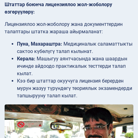
Штаттар боюнча лицензиялоо жол-жоболору
өзгөрүүлөрү:
Лицензиялоо жол-жоболору жана документтердин
талаптары штатка жараша айырмаланат:
Пуна, Махараштра:
Медициналык саламаттыкты
сактоо күбөлүгү талап кылынат.
Керала:
Машыгуу аянтчасында жана шаардын
ичинде айдоодо практикалык тесттерди талап
кылат.
Кээ бир штаттар окуучуга лицензия берерден
мурун жазуу түрүндөгү теориялык экзамендерди
тапшырууну талап кылат.