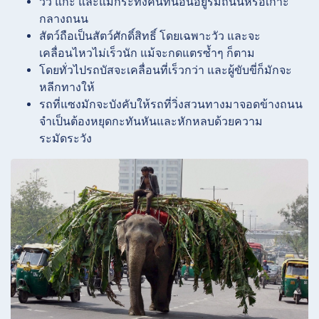
วัว แกะ และแม้กระทั่งคนที่นอนอยู่ริมถนนหรือเกาะ
กลางถนน
สัตว์ถือเป็นสัตว์ศักดิ์สิทธิ์ โดยเฉพาะวัว และจะ
เคลื่อนไหวไม่เร็วนัก แม้จะกดแตรซ้ำๆ ก็ตาม
โดยทั่วไปรถบัสจะเคลื่อนที่เร็วกว่า และผู้ขับขี่ก็มักจะ
หลีกทางให้
รถที่แซงมักจะบังคับให้รถที่วิ่งสวนทางมาจอดข้างถนน
จำเป็นต้องหยุดกะทันหันและหักหลบด้วยความ
ระมัดระวัง