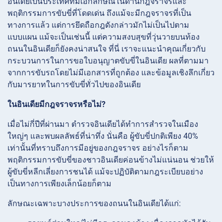
อินเดียเป็นประเทศที่มีเอกลักษณ์ในด้านกฎจราจรและ
พฤติกรรมการขับขี่ที่โดดเด่น ถึงแม้จะมีกฎจราจรที่เป็น
ทางการแล้ว แต่การยึดถือกฎดังกล่าวมักไม่เป็นไปตาม
แบบแผน แม้จะเป็นเช่นนี้ แต่ความสงบสุขที่วุ่นวายบนท้อง
ถนนในอินเดียก็ยังคงน่าสนใจ ที่นี่ เราจะแนะนำคุณเกี่ยวกับ
กระบวนการในการขอใบอนุญาตขับขี่ในอินเดีย ผลที่ตามมา
จากการขับรถโดยไม่มีเอกสารที่ถูกต้อง และข้อมูลเชิงลึกเกี่ยว
กับมารยาทในการขับขี่ทั่วไปของอินเดีย
ในอินเดียมีกฎจราจรหรือไม่?
เมื่อไม่กี่ปีที่ผ่านมา ตำรวจอินเดียได้ทำการสำรวจในเมือง
ใหญ่ๆ และพบผลลัพธ์ที่น่าทึ่ง นั่นคือ ผู้ขับขี่ปกติเพียง 40%
เท่านั้นที่ทราบถึงการมีอยู่ของกฎจราจร อย่างไรก็ตาม
พฤติกรรมการขับขี่ของชาวอินเดียค่อนข้างไม่แน่นอน ช่วยให้
ผู้ขับขี่หลีกเลี่ยงการชนได้ แม้จะปฏิบัติตามกฎระเบียบอย่าง
เป็นทางการเพียงเล็กน้อยก็ตาม
ลักษณะเฉพาะบางประการของถนนในอินเดียได้แก่: