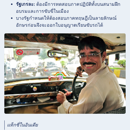
รัฐเกรละ:
ต้องมีการทดสอบภาคปฏิบัติทั้งบนสนามฝึก
อบรมและการขับขี่ในเมือง
บางรัฐกำหนดให้ต้องสอบภาคทฤษฎีเป็นลายลักษณ์
อักษรก่อนจึงจะออกใบอนุญาตเรียนขับรถได้
แท็กซี่ในอินเดีย