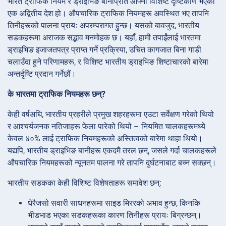
भारत ट्राफिक नियम र ड्राइभिङ बानीप्रति आफ्नो विशिष्ट दृष्टिकोण भएको
एक अद्वितीय देश हो। औपचारिक ट्राफिक नियमहरू अवस्थित भए तापनि
तिनीहरूको पालना प्रायः अपरम्परागत हुन्छ। यसको बावजुद, भारतीय
सडकहरूमा अराजक सद्भाव मनमोहक छ। यहाँ, हामी तपाईंलाई भारतमा
ड्राइभिङ इजाजतपत्र प्राप्त गर्ने प्रक्रिया, उचित कागजात बिना गाडी
चलाउँदा हुने परिणामहरू, र विशिष्ट भारतीय ड्राइभिङ शिष्टाचारको बारेमा
अन्तर्दृष्टि प्रदान गर्नेछौं।
के भारतमा ट्राफिक नियमहरू छन्?
केही वर्षअघि, भारतीय प्रहरीले प्रमुख शहरहरूमा एउटा सर्वेक्षण गरेको थियो
र आश्चर्यजनक नतिजाहरू फेला पारेको थियो – नियमित चालकहरूमध्ये
केवल ४०% लाई ट्राफिक नियमहरूको अस्तित्वको बारेमा थाहा थियो।
यद्यपि, भारतीय ड्राइभिङ बानीहरू एकदमै तरल छन्, जसले गर्दा चालकहरूले
औपचारिक नियमहरूको न्यूनतम पालना गरे तापनि दुर्घटनाबाट बच्न सक्छन्।
भारतीय सडकका केही विशिष्ट विशेषताहरू समावेश छन्:
धेरैजसो सवारी साधनहरूमा साइड मिररको अभाव हुन्छ, किनकि
भीडभाड भएका सडकहरूका कारण तिनीहरू प्रायः बिग्रन्छन्।