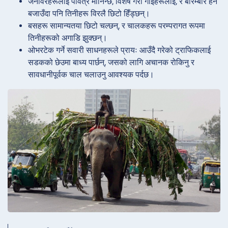
जनावरहरूलाई पवित्र मानिन्छ, विशेष गरी गाईहरूलाई, र बारम्बार हर्न
बजाउँदा पनि तिनीहरू विरलै छिटो हिँड्छन्।
बसहरू सामान्यतया छिटो चल्छन्, र चालकहरू परम्परागत रूपमा
तिनीहरूको अगाडि झुक्छन्।
ओभरटेक गर्ने सवारी साधनहरूले प्रायः आउँदै गरेको ट्राफिकलाई
सडकको छेउमा बाध्य पार्छन्, जसको लागि अचानक रोकिनु र
सावधानीपूर्वक चाल चलाउनु आवश्यक पर्दछ।