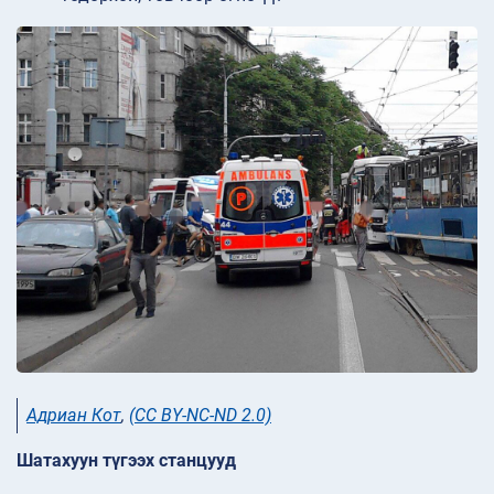
Адриан Кот
,
(CC BY-NC-ND 2.0)
Шатахуун түгээх станцууд