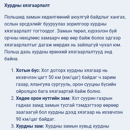
Хурдны хязгаарлалт
Польшид замын хөдөлгөөний аюулгүй байдлыг хангах,
ослын эрсдэлийг бууруулах зорилгоор хурдны
хязгаарлалт тогтоодог. Замын төрөл, хүрээлэн буй
орчны нөхцлөөс хамаарч өөр өөр байж болох эдгээр
хязгаарлалтыг дагаж мөрдөх нь зайлшгүй чухал юм.
Польш дахь хурдны ерөнхий хязгаарлалтууд энд
байна.
Хотын бүс:
Хот доторх хурдны хязгаар нь
ихэвчлэн цагт 50 км (км/цаг) байдаг ч зарим
газар, ялангуяа сургууль, орон сууцны бүсийн
ойролцоо бага хязгаартай байж болно.
Хөдөө орон нутгийн зам:
Хот суурин газрын
гаднах замд замын тусгай тэмдэгтээр өөрөөр
заагаагүй бол хурдны дээд хязгаар нь ихэвчлэн
90 км/цаг байдаг.
Хурдны зам:
Хурдны замын хувьд хурдны