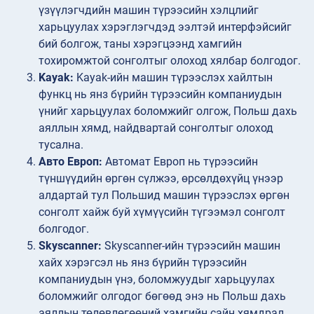
үзүүлэгчдийн машин түрээсийн хэлцлийг
харьцуулах хэрэглэгчдэд ээлтэй интерфэйсийг
бий болгож, таны хэрэгцээнд хамгийн
тохиромжтой сонголтыг олоход хялбар болгодог.
Kayak:
Kayak-ийн машин түрээслэх хайлтын
функц нь янз бүрийн түрээсийн компаниудын
үнийг харьцуулах боломжийг олгож, Польш дахь
аяллын хямд, найдвартай сонголтыг олоход
тусална.
Авто Европ:
Автомат Европ нь түрээсийн
түншүүдийн өргөн сүлжээ, өрсөлдөхүйц үнээр
алдартай тул Польшид машин түрээслэх өргөн
сонголт хайж буй хүмүүсийн түгээмэл сонголт
болгодог.
Skyscanner:
Skyscanner-ийн түрээсийн машин
хайх хэрэгсэл нь янз бүрийн түрээсийн
компаниудын үнэ, боломжуудыг харьцуулах
боломжийг олгодог бөгөөд энэ нь Польш дахь
аяллын төлөвлөгөөний хамгийн сайн хямдрал,