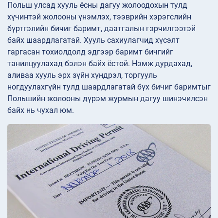
Польш улсад хууль ёсны дагуу жолоодохын тулд
хүчинтэй жолооны үнэмлэх, тээврийн хэрэгслийн
бүртгэлийн бичиг баримт, даатгалын гэрчилгээтэй
байх шаардлагатай. Хууль сахиулагчид хүсэлт
гаргасан тохиолдолд эдгээр баримт бичгийг
танилцуулахад бэлэн байх ёстой. Нэмж дурдахад,
аливаа хууль эрх зүйн хүндрэл, торгууль
ногдуулахгүйн тулд шаардлагатай бүх бичиг баримтыг
Польшийн жолооны дүрэм журмын дагуу шинэчилсэн
байх нь чухал юм.