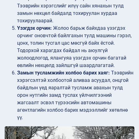
Тээврийн хэрэгслийг илүү сайн хянахын тулд
замын нөхцөл байдалд тохируулан хурдаа
тохируулаарай.
Үзэгдэх орчин:
Жолоо барьж байхдаа үзэгдэх
орчинг оновчтой байлгахын тулд машины гэрэл,
цонх, толин тусгал цас мөсгүй байх ёстой.
Тодорхой харагдах байдал нь аюулгүй
жолоодлогод, ялангуяа үзэгдэх орчин багатай
өвлийн нөхцөлд зайлшгүй шаардлагатай.
Замын тусламжийн холбоо барих хаяг:
Тээврийн
хэрэгсэлтэй холбоотой аливаа асуудал, онцгой
байдлын үед яаралтай тусламж авахын тулд
орон нутгийн замд туслах үйлчилгээний
жагсаалт эсвэл түрээсийн автомашины
агентлагийн холбоо барих мэдээллийг хөтөлнө
үү.