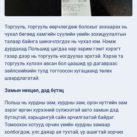
Торгууль, торгууль өөрчлөгдөж болохыг анхаарах нь
чухал бөгөөд хамгийн сүүлийн үеийн зохицуулалтын
талаар байнга шинэчлэгдэх нь чухал юм. Нэмж
дурдахад Польшид цагдаа нар зарим гэмт хэрэгт
газар дээр нь торгууль ногдуулах эрхтэй. Хэрэв та
торгууль хүлээн авсан бол цаашид үр дагавраас
зайлсхийхийн тулд тогтоосон хугацаанд төлөх
шаардлагатай.
Замын нөхцөл, дэд бүтэц
Польш нь хурдны зам, хурдны зам, орон нутгийн зам
зэрэг өргөн хүрээний сүлжээтэй авто замын дэд
бүтэцтэй, харьцангуй сайн арчилгаатай байдаг.
Томоохон хотууд орчин үеийн хурдны замаар
холбогдож, улс даяар ая тухтай, үр ашигтай зорчих