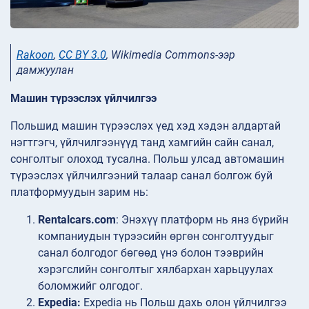
Rakoon
,
CC BY 3.0
, Wikimedia Commons-ээр
дамжуулан
Машин түрээслэх үйлчилгээ
Польшид машин түрээслэх үед хэд хэдэн алдартай
нэгтгэгч, үйлчилгээнүүд танд хамгийн сайн санал,
сонголтыг олоход тусална. Польш улсад автомашин
түрээслэх үйлчилгээний талаар санал болгож буй
платформуудын зарим нь:
Rentalcars.com
: Энэхүү платформ нь янз бүрийн
компаниудын түрээсийн өргөн сонголтуудыг
санал болгодог бөгөөд үнэ болон тээврийн
хэрэгслийн сонголтыг хялбархан харьцуулах
боломжийг олгодог.
Expedia:
Expedia нь Польш дахь олон үйлчилгээ