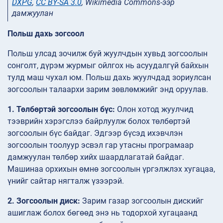
DXPG
,
CC BY-SA 3.0
, Wikimedia Commons-ээр
дамжуулан
Польш дахь зогсоол
Польш улсад зочилж буй жуулчдын хувьд зогсоолын
сонголт, дүрэм журмыг ойлгох нь асуудалгүй байхын
тулд маш чухал юм. Польш дахь жуулчдад зориулсан
зогсоолын талаархи зарим зөвлөмжийг энд оруулав.
1. Төлбөртэй зогсоолын бүс:
Олон хотод жуулчид
тээврийн хэрэгслээ байрлуулж болох төлбөртэй
зогсоолын бүс байдаг. Эдгээр бүсэд ихэвчлэн
зогсоолын тоолуур эсвэл гар утасны програмаар
дамжуулан төлбөр хийх шаардлагатай байдаг.
Машинаа орхихын өмнө зогсоолын үргэлжлэх хугацаа,
үнийг сайтар нягталж үзээрэй.
2. Зогсоолын диск:
Зарим газар зогсоолын дискийг
ашиглаж болох бөгөөд энэ нь тодорхой хугацаанд