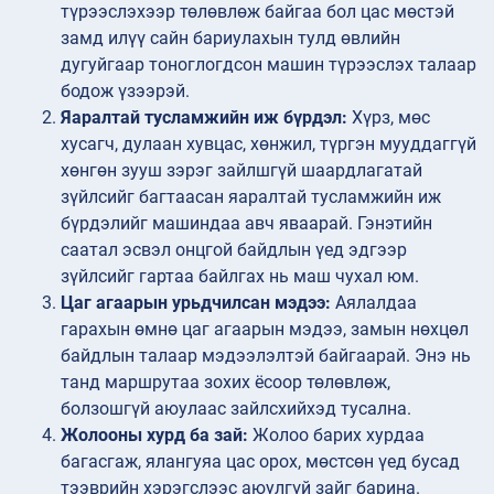
түрээслэхээр төлөвлөж байгаа бол цас мөстэй
замд илүү сайн бариулахын тулд өвлийн
дугуйгаар тоноглогдсон машин түрээслэх талаар
бодож үзээрэй.
Яаралтай тусламжийн иж бүрдэл:
Хүрз, мөс
хусагч, дулаан хувцас, хөнжил, түргэн мууддаггүй
хөнгөн зууш зэрэг зайлшгүй шаардлагатай
зүйлсийг багтаасан яаралтай тусламжийн иж
бүрдэлийг машиндаа авч яваарай. Гэнэтийн
саатал эсвэл онцгой байдлын үед эдгээр
зүйлсийг гартаа байлгах нь маш чухал юм.
Цаг агаарын урьдчилсан мэдээ:
Аялалдаа
гарахын өмнө цаг агаарын мэдээ, замын нөхцөл
байдлын талаар мэдээлэлтэй байгаарай. Энэ нь
танд маршрутаа зохих ёсоор төлөвлөж,
болзошгүй аюулаас зайлсхийхэд тусална.
Жолооны хурд ба зай:
Жолоо барих хурдаа
багасгаж, ялангуяа цас орох, мөстсөн үед бусад
тээврийн хэрэгслээс аюулгүй зайг барина.