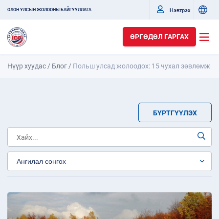
Нэвтрэх
ОЛОН УЛСЫН ЖОЛООНЫ БАЙГУУЛЛАГА
ӨРГӨДӨЛ ГАРГАХ
Нүүр хуудас
/
Блог
/
Польш улсад жолоодох: 15 чухал зөвлөмж
БҮРТГҮҮЛЭХ