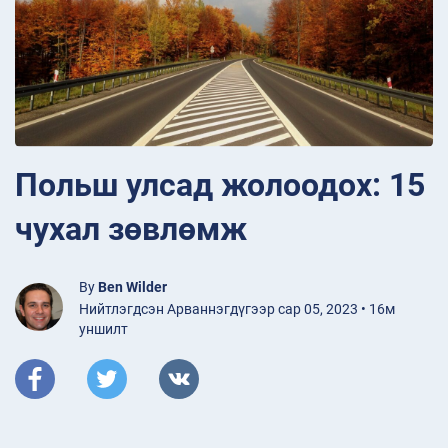
Польш улсад жолоодох: 15
чухал зөвлөмж
By
Ben Wilder
Нийтлэгдсэн Арваннэгдүгээр сар 05, 2023 • 16м
уншилт