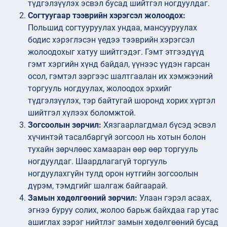
түдгэлзүүлэх эсвэл бусад шийтгэл ногдуулдаг.
Согтуугаар тээврийн хэрэгсэл жолоодох:
Польшид согтууруулах ундаа, мансууруулах
бодис хэрэглэсэн үедээ тээврийн хэрэгсэл
жолоодохыг хатуу шийтгэдэг. Гэмт этгээдүүд
гэмт хэргийн хүнд байдал, үүнээс үүдэн гарсан
осол, гэмтэл зэргээс шалтгаалан их хэмжээний
торгууль ногдуулах, жолоодох эрхийг
түдгэлзүүлэх, тэр байтугай шоронд хорих хүртэл
шийтгэл хүлээх боломжтой.
Зогсоолын зөрчил:
Хязгаарлагдмал бүсэд эсвэл
хүчинтэй тасалбаргүй зогсоол нь хотын болон
тухайн зөрчлөөс хамааран өөр өөр торгууль
ногдуулдаг. Шаардлагагүй торгууль
ногдуулахгүйн тулд орон нутгийн зогсоолын
дүрэм, тэмдгийг шалгаж байгаарай.
Замын хөдөлгөөний зөрчил:
Улаан гэрэл асаах,
эгнээ буруу солих, жолоо барьж байхдаа гар утас
ашиглах зэрэг нийтлэг замын хөдөлгөөний бусад