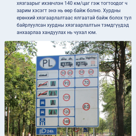
хязгаарыг ихэвчлэн 140 км/цаг гэж тогтоодог ч
зарим хэсэгт энэ нь өөр байж болно. Хурдны
ерөнхий хязгаарлалтаас ялгаатай байж болох тул
байрлуулсан хурдны хязгаарлалтын тэмдгүүдэд
анхаарлаа хандуулах нь чухал юм.