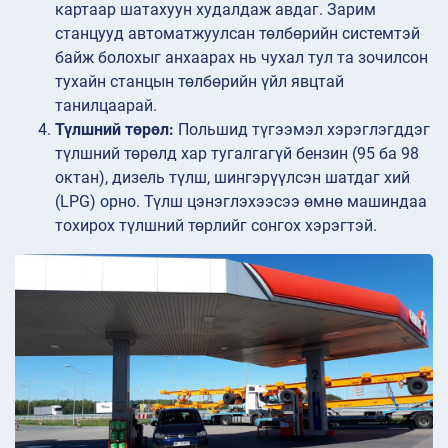
картаар шатахуун худалдаж авдаг. Зарим
станцууд автоматжуулсан төлбөрийн системтэй
байж болохыг анхаарах нь чухал тул та зочилсон
тухайн станцын төлбөрийн үйл явцтай
танилцаарай.
Түлшний төрөл:
Польшид түгээмэл хэрэглэгддэг
түлшний төрөлд хар тугалгагүй бензин (95 ба 98
октан), дизель түлш, шингэрүүлсэн шатдаг хий
(LPG) орно. Түлш цэнэглэхээсээ өмнө машиндаа
тохирох түлшний төрлийг сонгох хэрэгтэй.