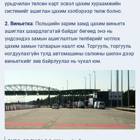
урьдчилан төлсөн карт эсвэл цахим хураамжийн
системийг ашиглан цахим хэлбэрээр төлж болно.
2. Виньетка
: Польшийн зарим замд цахим виньетк
ашиглах шаардлагатай байдаг бөгөөд энэ нь
үндсэндээ замын ашиглалтын төлбөрийг нотлох
цахим замын татварын наалт юм. Торгууль, торгууль
ногдуулахгүйн тулд автомашины салхины шилэн дээр
виньеткийг зөв байрлуулах нь чухал юм.