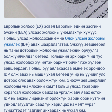
Европын холбоо (ЕХ) эсвэл Европын эдийн засгийн
бүсийн (EEA) улсаас жолооны үнэмлэхгүй хүмүүс
Польш улсад жолоодохын өмнө
Олон улсын жолооны
үнэмлэх
(IDP) авах шаардлагатай. Энэхүү зөвшөөрөл
нь таны дотоодын жолооны үнэмлэхний орчуулга
болж үйлчилдэг бөгөөд Польшийн эрх баригчид тус
улсад жолоодох хүчинтэй баримт бичиг гэж хүлээн
зөвшөөрдөг. Польш руу аялахаасаа өмнө эх орондоо
IDP олж авах нь маш чухал бөгөөд учир нь үүнийг улс
дотроо олж авах боломжгүй юм. Энэхүү зөвшөөрлийг
жолооны үнэмлэхний хамт Польш улсад тээврийн
хэрэгсэл жолоодож байхдаа үргэлж авч явах ёстой.
IDP нь анхны лицензийг орлохгүй, харин орон нутгийн
удирдлагуудтай саадгүй харилцах нэмэлт үүрэг
гүйцэтгэдэг гэдгийг анхаарах нь чухал юм.