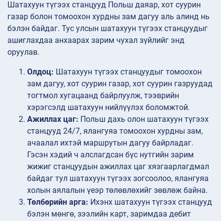
Шатахуун түгээх станцууд Польш даяар, хот суурин
газар болон томоохон хурдны зам дагуу аль алинд нь
бэлэн байдаг. Тус улсын шатахуун түгээх станцуудыг
ашиглахдаа анхаарах зарим чухал зүйлийг энд
оруулав.
Олдоц:
Шатахуун түгээх станцуудыг томоохон
зам дагуу, хот суурин газар, хот суурин газруудад
тогтмол хугацаанд байрлуулж, тээврийн
хэрэгсэлд шатахуун нийлүүлэх боломжтой.
Ажиллах цаг:
Польш дахь олон шатахуун түгээх
станцууд 24/7, ялангуяа томоохон хурдны зам,
ачаалал ихтэй маршрутын дагуу байрладаг.
Гэсэн хэдий ч алслагдсан бүс нутгийн зарим
жижиг станцуудын ажиллах цаг хязгаарлагдмал
байдаг тул шатахуун түгээх зогсоолоо, ялангуяа
холын аялалын үеэр төлөвлөхийг зөвлөж байна.
Төлбөрийн арга:
Ихэнх шатахуун түгээх станцууд
бэлэн мөнгө, зээлийн карт, заримдаа дебит