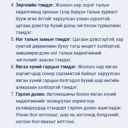
Зөрчлийн тэмдэг:
Жолооч нар эсрэг талын
хөдөлгөөнд орохын тулд баруун талын зурваст
бууж өгөх ёстойг харуулсан улаан хүрээтэй,
цагаан дэвсгэр бүхий доош чиглэсэн гурвалжин
тэмдэг.
Нэг талын замын тэмдэг:
Цагаан дэвсгэртэй, хар
сумтай дөрвөлжин буюу тэгш өнцөгт хэлбэртэй,
зөвшөөрөгдсөн нэг талын хөдөлгөөний
чиглэлийг заасан тэмдэг.
Явган хүний гарцын тэмдэг:
Жолооч нар явган
зорчигчдод сонор сэрэмжтэй байхыг харуулсан
явган хүний гарцын бэлгэдэл бүхий шар өнгийн
алмаазан хэлбэртэй тэмдэг.
Гэрлэн дохио:
Автомашины болон явган хүний
хөдөлгөөнийг зохицуулах зорилгоор
уулзваруудад стандарт гэрлэн дохио ашигладаг.
Улаан бол зогсохыг, шар нь зогсоход бэлдэхийг,
ногоон бол явахыг илтгэнэ.