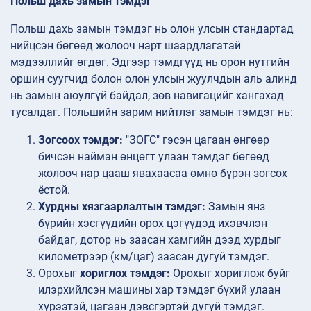
Польш дахь замын тэмдэг
Польш дахь замын тэмдэг нь олон улсын стандартад
нийцсэн бөгөөд жолооч нарт шаардлагатай
мэдээллийг өгдөг. Эдгээр тэмдгүүд нь орон нутгийн
оршин суугчид болон олон улсын жуулчдын аль алинд
нь замын аюулгүй байдал, зөв навигацийг хангахад
тусалдаг. Польшийн зарим нийтлэг замын тэмдэг нь:
Зогсоох тэмдэг:
"ЗОГС" гэсэн цагаан өнгөөр
бичсэн найман өнцөгт улаан тэмдэг бөгөөд
жолооч нар цааш явахаасаа өмнө бүрэн зогсох
ёстой.
Хурдны хязгаарлалтын тэмдэг:
Замын янз
бүрийн хэсгүүдийн орох цэгүүдэд ихэвчлэн
байдаг, дотор нь заасан хамгийн дээд хурдыг
километрээр (км/цаг) заасан дугуй тэмдэг.
Орохыг
хориглох тэмдэг:
Орохыг хориглож буйг
илэрхийлсэн машины хар тэмдэг бүхий улаан
хүрээтэй, цагаан дэвсгэртэй дугуй тэмдэг.