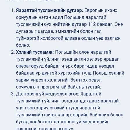
Яаралтай тусламжийн дугаар:
Европын ихэнх
орнуудын нэгэн адил Польшид яаралтай
тусламжийн бүх нийтийн дугаар 112 байдаг. Энэ
дугаарыг цагдаа, эмнэлгийн болон гал
түймэртэй холбоотой аливаа ослын үед залгаж
болно.
Хэлний тусламж:
Польшийн олон яаралтай
тусламжийн үйлчилгээнд англи хэлээр ярьдаг
операторууд байдаг ч эрх баригчдад нөхцөл
байдлаа үр дүнтэй хүргэхийн тулд Польш хэлний
зарим үндсэн хэллэгийг бэлтгэх эсвэл
орчуулгын програмтай байх нь тустай.
Дэлгэрэнгүй мэдээлэл
өгөх: Яаралтай
тусламжийн үйлчилгээнд хандахдаа яаралтай,
үнэн зөв хариу өгөхийн тулд яаралтай
тусламжийн шинж чанар, өөрийн байршил болон
бусад холбогдох дэлгэрэнгүй мэдээллийг
тодорхой, товчоор өгнө үү.