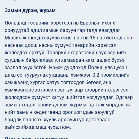
Замын дүрэм, журам
Польшид тээврийн хэрэгсэл нь Европын ихэнх
орнуудтай адил замын баруун гар талд явагддаг.
Машин жолоодох хууль ёсны нас нь 18 нас бөгөөд энэ
наснаас доош насны хүмүүс тээврийн хэрэгсэл
жолоодох эрхгүй. Тээврийн хэрэгслийн бүх зорчигч
суудлын байрлалаас үл хамааран хамгаалах бүсээ
заавал зүүх ёстой. Нэмж дурдахад Польш улс цусан
дахь согтууруулах ундааны хэмжээг 0.2 промиллийн
хэмжээнд хүртэл хатуу тогтоодог бөгөөд энэ
хэмжээнээс хэтэрсэн согтуугаар тээврийн хэрэгсэл
жолоодсон хүмүүст хатуу шийтгэл ногдуулдаг. Эдгээр
замын хөдөлгөөний дүрэм, журмыг дагаж мөрдөх нь
нийт замын хөдөлгөөнд оролцогчдын аюулгүй
байдлыг хангах, хууль эрх зүйн үр дагавраас
зайлсхийхэд маш чухал юм.