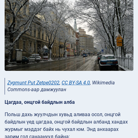
Zygmunt Put Zetpe0202
,
CC BY-SA 4.0
, Wikimedia
Commons-аар дамжуулан
Цагдаа, онцгой байдлын алба
Польш дахь жуулчдын хувьд аливаа осол, онцгой
байдлын үед цагдаа, онцгой байдлын албанд хандах
журмыг мэддэг байх нь чухал юм. Энд анхаарах
зарим гол санаанууд байна: