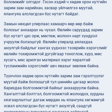
боломжийг олгодог. Гэсэн хэдий ч хөдөө орон нутгийн
зарим зам нарийхан, засвар үйлчилгээ муутай,
ялангуяа алслагдсан бүс нутагт байдаг.
Замын нөхцөл улирлаас хамаарч өөр өөр байж
болохыг анхаарах нь чухал. Өвлийн саруудад зарим
бүс нутагт цас орж, мөстөж, жолооч нарт хүндрэл
учруулж болзошгүй. Өвлийн улиралд аялахдаа
аюулгүй байдлыг хангах үүднээс тээврийн хэрэгслийг
өвлийн тохиромжтой дугуйгаар тоноглож, хүрз, мөс
хусагч, мөс арилгах материал зэрэг яаралтай
тусламжийн хэрэгслийг авч явахыг зөвлөж байна.
Түүнчлэн хөдөө орон нутгийн зарим зам гэрэлтүүлэг
муутай байж болзошгүй тул шөнийн цагаар жолоо
барихдаа болгоомжтой байхыг анхааруулж байна.
Хангалттай бэлтгэл, болгоомжтой жолоодох, хурдны
хязгаарлалтыг дагаж мөрдөх нь ялангуяа хөгжөөгүй
эсвэл алслагдсан бүс нутагт аюулгүй, саадгүй
жолоодлогын туршлагыг хангахад зайлшгүй