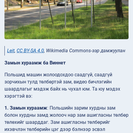
Leit
,
CC BY-SA 4.0
, Wikimedia Commons-ээр дамжуулан
Замын хураамж ба Виннет
Польшид машин жолоодохдоо саадгүй, саадгүй
зорчихын тулд төлбөртэй зам, видео бичлэгийн
шаардлагыг мэдэж байх нь чухал юм. Та юу мэдэх
хэрэгтэй вэ:
1. Замын хураамж
: Польшийн зарим хурдны зам
болон хурдны замд жолооч нар зам ашигласны төлбөр
төлөхийг шаарддаг. Зам ашигласны төлбөрийг
ихэвчлэн төлбөрийн цэг дээр бэлнээр эсвэл