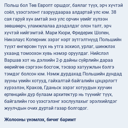
Польш бол Төв Европт оршдог, баялаг түүх, эрч хүчтэй
соёл, үзэсгэлэнт газруудаараа алдартай улс юм. 38
сая гаруй хүн амтай энэ улс орчин үеийг хүлээн
зөвшөөрч, уламжлалаа дээдэлдэг олон талт, эрч
хүчтэй нийгэмтэй. Мари Кюри, Фредерик Шопен,
Николаус Коперник зэрэг нэрт зүтгэлтнүүд Польшийн
түүхт өнгөрсөн түүх нь утга зохиол, урлаг, шинжлэх
ухаанд томоохон хувь нэмэр оруулдаг. Нийслэл
Варшав хот нь дэлхийн 2-р дайны сүйрлийн дараа
өөрийгөө сэргээн босгож, тэсвэр хатуужлын бэлгэ
тэмдэг болсон юм. Нэмж дурдахад Польшийн дундад
зууны үеийн хотууд, гайхалтай байгалийн цэцэрлэгт
хүрээлэн, Краков, Гданьск зэрэг хотуудын хуучин
ертөнцийн дур булаам архитектур нь түүнийг түүх,
байгалийн гоо үзэсгэлэнг хослуулахыг эрэлхийлдэг
жуулчдын очих дуртай газар болгодог.
Жолооны үнэмлэх, бичиг баримт