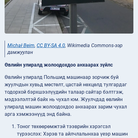
Michał Beim
,
CC BY-SA 4.0
, Wikimedia Commons-ээр
дамжуулан
Өвлийн улиралд жолоодохдоо анхаарах зүйлс
Өвлийн улиралд Польшид машинаар зорчиж буй
жуулчдын хувьд мөстөлт, цастай нөхцөлд тулгардаг
тодорхой бэрхшээлүүдийн талаар сайтар бэлтгэж,
мэдээлэлтэй байх нь чухал юм. Жуулчдад өвлийн
улиралд машин жолоодохдоо анхаарах зарим чухал
арга хэмжээнүүд энд байна.
Тоног төхөөрөмжтэй тээврийн хэрэгсэл
түрээслэх: Хэрэв та айлчлалынхаа үеэр машин