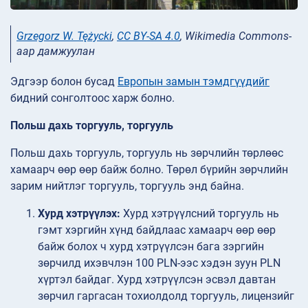
Grzegorz W. Tężycki
,
CC BY-SA 4.0
, Wikimedia Commons-
аар дамжуулан
Эдгээр болон бусад
Европын замын тэмдгүүдийг
бидний сонголтоос харж болно.
Польш дахь торгууль, торгууль
Польш дахь торгууль, торгууль нь зөрчлийн төрлөөс
хамаарч өөр өөр байж болно. Төрөл бүрийн зөрчлийн
зарим нийтлэг торгууль, торгууль энд байна.
Хурд хэтрүүлэх:
Хурд хэтрүүлсний торгууль нь
гэмт хэргийн хүнд байдлаас хамаарч өөр өөр
байж болох ч хурд хэтрүүлсэн бага зэргийн
зөрчилд ихэвчлэн 100 PLN-ээс хэдэн зуун PLN
хүртэл байдаг. Хурд хэтрүүлсэн эсвэл давтан
зөрчил гаргасан тохиолдолд торгууль, лицензийг