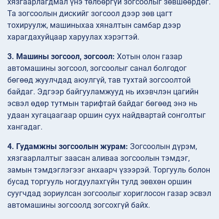
хязгаарлагдмал үнэ төлбөргүй зогсоолыг зөвшөөрдөг.
Та зогсоолын дискийг зогсоол дээр зөв цагт
тохируулж, машиныхаа хяналтын самбар дээр
харагдахуйцаар харуулах хэрэгтэй.
3. Машины зогсоол, зогсоол:
Хотын олон газар
автомашины зогсоол, зогсоолыг санал болгодог
бөгөөд жуулчдад аюулгүй, тав тухтай зогсоолтой
байдаг. Эдгээр байгууламжууд нь ихэвчлэн цагийн
эсвэл өдөр тутмын тарифтай байдаг бөгөөд энэ нь
удаан хугацаагаар оршин суух найдвартай сонголтыг
хангадаг.
4. Гудамжны зогсоолын журам:
Зогсоолын дүрэм,
хязгаарлалтыг заасан аливаа зогсоолын тэмдэг,
замын тэмдэглэгээг анхаарч үзээрэй. Торгууль болон
бусад торгууль ногдуулахгүйн тулд зөвхөн оршин
суугчдад зориулсан зогсоолыг хориглосон газар эсвэл
автомашины зогсоолд зогсохгүй байх.