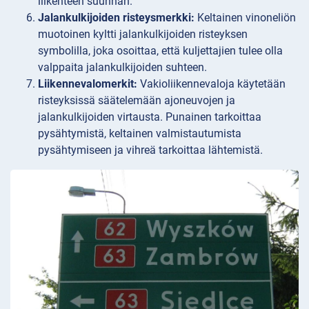
liikenteen suunnan.
Jalankulkijoiden risteysmerkki:
Keltainen vinoneliön
muotoinen kyltti jalankulkijoiden risteyksen
symbolilla, joka osoittaa, että kuljettajien tulee olla
valppaita jalankulkijoiden suhteen.
Liikennevalomerkit:
Vakioliikennevaloja käytetään
risteyksissä säätelemään ajoneuvojen ja
jalankulkijoiden virtausta. Punainen tarkoittaa
pysähtymistä, keltainen valmistautumista
pysähtymiseen ja vihreä tarkoittaa lähtemistä.