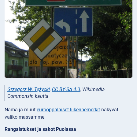
Grzegorz W. Tężycki
,
CC BY-SA 4.0
, Wikimedia
Commonsin kautta
Nämä ja muut
eurooppalaiset liikennemerkit
näkyvät
valikoimassamme.
Rangaistukset ja sakot Puolassa