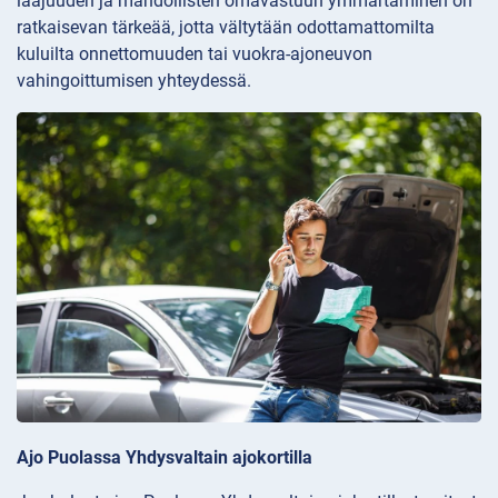
laajuuden ja mahdollisten omavastuun ymmärtäminen on
ratkaisevan tärkeää, jotta vältytään odottamattomilta
kuluilta onnettomuuden tai vuokra-ajoneuvon
vahingoittumisen yhteydessä.
Ajo Puolassa Yhdysvaltain ajokortilla