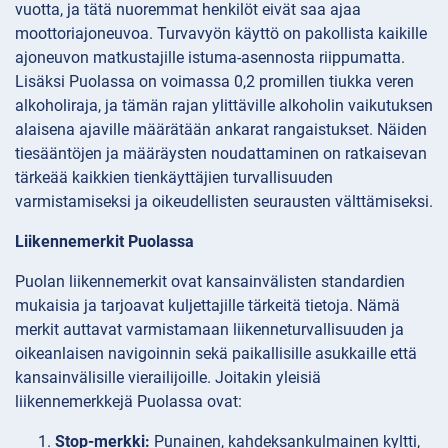
vuotta, ja tätä nuoremmat henkilöt eivät saa ajaa
moottoriajoneuvoa. Turvavyön käyttö on pakollista kaikille
ajoneuvon matkustajille istuma-asennosta riippumatta.
Lisäksi Puolassa on voimassa 0,2 promillen tiukka veren
alkoholiraja, ja tämän rajan ylittäville alkoholin vaikutuksen
alaisena ajaville määrätään ankarat rangaistukset. Näiden
tiesääntöjen ja määräysten noudattaminen on ratkaisevan
tärkeää kaikkien tienkäyttäjien turvallisuuden
varmistamiseksi ja oikeudellisten seurausten välttämiseksi.
Liikennemerkit Puolassa
Puolan liikennemerkit ovat kansainvälisten standardien
mukaisia ja tarjoavat kuljettajille tärkeitä tietoja. Nämä
merkit auttavat varmistamaan liikenneturvallisuuden ja
oikeanlaisen navigoinnin sekä paikallisille asukkaille että
kansainvälisille vierailijoille. Joitakin yleisiä
liikennemerkkejä Puolassa ovat:
Stop-merkki:
Punainen, kahdeksankulmainen kyltti,