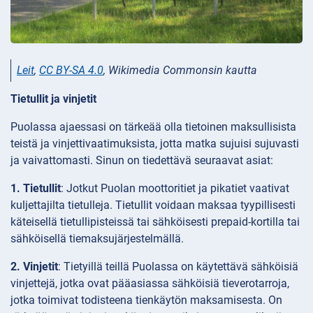
Leit
,
CC BY-SA 4.0
, Wikimedia Commonsin kautta
Tietullit ja vinjetit
Puolassa ajaessasi on tärkeää olla tietoinen maksullisista
teistä ja vinjettivaatimuksista, jotta matka sujuisi sujuvasti
ja vaivattomasti. Sinun on tiedettävä seuraavat asiat:
1. Tietullit
: Jotkut Puolan moottoritiet ja pikatiet vaativat
kuljettajilta tietulleja. Tietullit voidaan maksaa tyypillisesti
käteisellä tietullipisteissä tai sähköisesti prepaid-kortilla tai
sähköisellä tiemaksujärjestelmällä.
2. Vinjetit
: Tietyillä teillä Puolassa on käytettävä sähköisiä
vinjettejä, jotka ovat pääasiassa sähköisiä tieverotarroja,
jotka toimivat todisteena tienkäytön maksamisesta. On