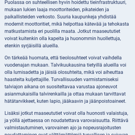
Puolassa on suhteellisen hyvin hoidettu tieinfrastruktuuri,
mukaan lukien laaja moottoriteiden, pikateiden ja
paikallisteiden verkosto. Suuria kaupunkeja yhdistää
modernit moottoritiet, mikä helpottaa kätevää ja tehokasta
matkustamista eri puolilla maata. Jotkut maaseututiet
voivat kuitenkin olla kapeita ja huonommin huollettuja,
etenkin syrjäisillä alueilla.
On tärkeää huomata, että tieolosuhteet voivat vaihdella
vuodenajan mukaan. Talvikuukausina tietyillä alueilla voi
olla lumisadetta ja jäisiä olosuhteita, mikä voi aiheuttaa
haasteita kuljettajille. Turvallisuuden varmistamiseksi
talviajon aikana on suositeltavaa varustaa ajoneuvot
asianmukaisilla talvirenkailla ja ottaa mukaan tarvittavat
hätätarvikkeet, kuten lapio, jääkaavin ja jäänpoistoaineet.
Lisäksi jotkut maaseututiet voivat olla huonosti valaistuja,
ja yöllä ajettaessa on noudatettava varovaisuutta. Riittävä
valmistautuminen, varovainen ajo ja nopeusrajoitusten
noudattaminen ovat välttämättömiä turvallisen ja sujuvan