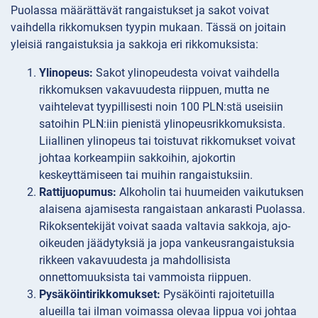
Puolassa määrättävät rangaistukset ja sakot voivat
vaihdella rikkomuksen tyypin mukaan. Tässä on joitain
yleisiä rangaistuksia ja sakkoja eri rikkomuksista:
Ylinopeus:
Sakot ylinopeudesta voivat vaihdella
rikkomuksen vakavuudesta riippuen, mutta ne
vaihtelevat tyypillisesti noin 100 PLN:stä useisiin
satoihin PLN:iin pienistä ylinopeusrikkomuksista.
Liiallinen ylinopeus tai toistuvat rikkomukset voivat
johtaa korkeampiin sakkoihin, ajokortin
keskeyttämiseen tai muihin rangaistuksiin.
Rattijuopumus:
Alkoholin tai huumeiden vaikutuksen
alaisena ajamisesta rangaistaan ankarasti Puolassa.
Rikoksentekijät voivat saada valtavia sakkoja, ajo-
oikeuden jäädytyksiä ja jopa vankeusrangaistuksia
rikkeen vakavuudesta ja mahdollisista
onnettomuuksista tai vammoista riippuen.
Pysäköintirikkomukset:
Pysäköinti rajoitetuilla
alueilla tai ilman voimassa olevaa lippua voi johtaa