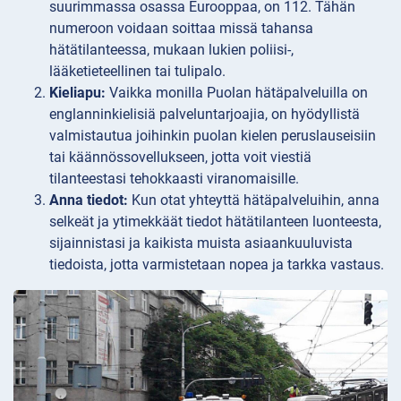
suurimmassa osassa Eurooppaa, on 112. Tähän
numeroon voidaan soittaa missä tahansa
hätätilanteessa, mukaan lukien poliisi-,
lääketieteellinen tai tulipalo.
Kieliapu:
Vaikka monilla Puolan hätäpalveluilla on
englanninkielisiä palveluntarjoajia, on hyödyllistä
valmistautua joihinkin puolan kielen peruslauseisiin
tai käännössovellukseen, jotta voit viestiä
tilanteestasi tehokkaasti viranomaisille.
Anna tiedot:
Kun otat yhteyttä hätäpalveluihin, anna
selkeät ja ytimekkäät tiedot hätätilanteen luonteesta,
sijainnistasi ja kaikista muista asiaankuuluvista
tiedoista, jotta varmistetaan nopea ja tarkka vastaus.