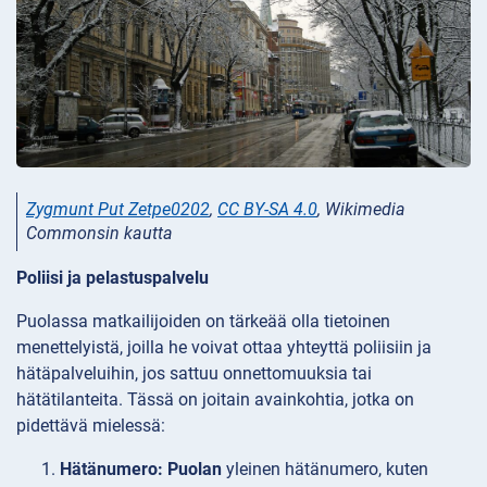
Zygmunt Put Zetpe0202
,
CC BY-SA 4.0
, Wikimedia
Commonsin kautta
Poliisi ja pelastuspalvelu
Puolassa matkailijoiden on tärkeää olla tietoinen
menettelyistä, joilla he voivat ottaa yhteyttä poliisiin ja
hätäpalveluihin, jos sattuu onnettomuuksia tai
hätätilanteita. Tässä on joitain avainkohtia, jotka on
pidettävä mielessä:
Hätänumero: Puolan
yleinen hätänumero, kuten