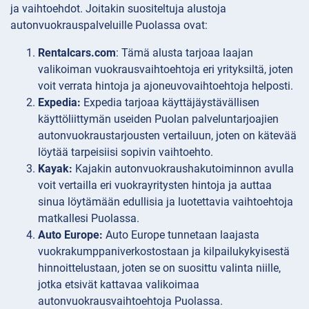
ja vaihtoehdot. Joitakin suositeltuja alustoja
autonvuokrauspalveluille Puolassa ovat:
Rentalcars.com
: Tämä alusta tarjoaa laajan
valikoiman vuokrausvaihtoehtoja eri yrityksiltä, joten
voit verrata hintoja ja ajoneuvovaihtoehtoja helposti.
Expedia:
Expedia tarjoaa käyttäjäystävällisen
käyttöliittymän useiden Puolan palveluntarjoajien
autonvuokraustarjousten vertailuun, joten on kätevää
löytää tarpeisiisi sopivin vaihtoehto.
Kayak:
Kajakin autonvuokraushakutoiminnon avulla
voit vertailla eri vuokrayritysten hintoja ja auttaa
sinua löytämään edullisia ja luotettavia vaihtoehtoja
matkallesi Puolassa.
Auto Europe:
Auto Europe tunnetaan laajasta
vuokrakumppaniverkostostaan ja kilpailukykyisestä
hinnoittelustaan, joten se on suosittu valinta niille,
jotka etsivät kattavaa valikoimaa
autonvuokrausvaihtoehtoja Puolassa.