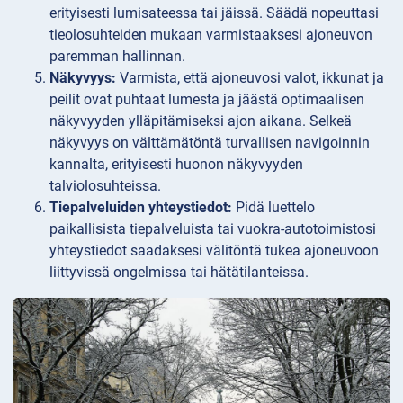
erityisesti lumisateessa tai jäissä. Säädä nopeuttasi
tieolosuhteiden mukaan varmistaaksesi ajoneuvon
paremman hallinnan.
Näkyvyys:
Varmista, että ajoneuvosi valot, ikkunat ja
peilit ovat puhtaat lumesta ja jäästä optimaalisen
näkyvyyden ylläpitämiseksi ajon aikana. Selkeä
näkyvyys on välttämätöntä turvallisen navigoinnin
kannalta, erityisesti huonon näkyvyyden
talviolosuhteissa.
Tiepalveluiden yhteystiedot:
Pidä luettelo
paikallisista tiepalveluista tai vuokra-autotoimistosi
yhteystiedot saadaksesi välitöntä tukea ajoneuvoon
liittyvissä ongelmissa tai hätätilanteissa.