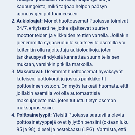
kaupungeista, mikä tarjoaa helpon pääsyn
ajoneuvojen polttoaineeseen.
Aukioloajat:
Monet huoltoasemat Puolassa toimivat
24/7, erityisesti ne, jotka sijaitsevat suurten
moottoriteiden ja vilkkaiden reittien varrella. Joillakin
pienemmillä syrjäseuduilla sijaitsevilla asemilla voi
kuitenkin olla rajoitettuja aukioloaikoja, joten
tankkauspysähdyksiä kannattaa suunnitella sen
mukaan, varsinkin pitkillä matkoilla.
Maksutavat:
Useimmat huoltoasemat hyväksyvät
käteisen, luottokortit ja joskus pankkikortit
polttoaineen ostoon. On myös tärkeää huomata, että
joillakin asemilla voi olla automaattisia
maksujärjestelmiä, joten tutustu tietyn aseman
maksuprosessiin.
Polttoainetyypit:
Yleisiä Puolassa saatavilla olevia
polttoainetyyppejä ovat lyijytön bensiini (oktaaniluku
95 ja 98), diesel ja nestekaasu (LPG). Varmista, että