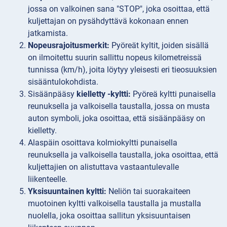
jossa on valkoinen sana "STOP", joka osoittaa, että
kuljettajan on pysähdyttävä kokonaan ennen
jatkamista.
Nopeusrajoitusmerkit:
Pyöreät kyltit, joiden sisällä
on ilmoitettu suurin sallittu nopeus kilometreissä
tunnissa (km/h), joita löytyy yleisesti eri tieosuuksien
sisääntulokohdista.
Sisäänpääsy
kielletty -kyltti:
Pyöreä kyltti punaisella
reunuksella ja valkoisella taustalla, jossa on musta
auton symboli, joka osoittaa, että sisäänpääsy on
kielletty.
Alaspäin osoittava kolmiokyltti punaisella
reunuksella ja valkoisella taustalla,
joka osoittaa, että
kuljettajien on alistuttava vastaantulevalle
liikenteelle.
Yksisuuntainen kyltti:
Neliön tai suorakaiteen
muotoinen kyltti valkoisella taustalla ja mustalla
nuolella, joka osoittaa sallitun yksisuuntaisen