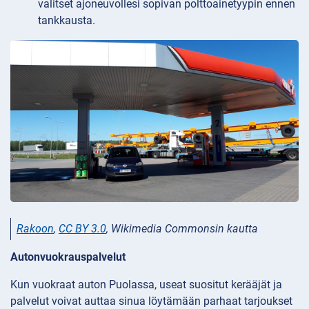
valitset ajoneuvollesi sopivan polttoainetyypin ennen
tankkausta.
Rakoon
,
CC BY 3.0
, Wikimedia Commonsin kautta
Autonvuokrauspalvelut
Kun vuokraat auton Puolassa, useat suositut kerääjät ja
palvelut voivat auttaa sinua löytämään parhaat tarjoukset