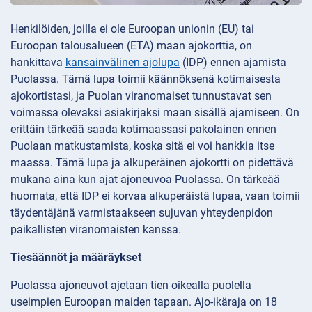
Henkilöiden, joilla ei ole Euroopan unionin (EU) tai
Euroopan talousalueen (ETA) maan ajokorttia, on
hankittava
kansainvälinen ajolupa
(IDP) ennen ajamista
Puolassa. Tämä lupa toimii käännöksenä kotimaisesta
ajokortistasi, ja Puolan viranomaiset tunnustavat sen
voimassa olevaksi asiakirjaksi maan sisällä ajamiseen. On
erittäin tärkeää saada kotimaassasi pakolainen ennen
Puolaan matkustamista, koska sitä ei voi hankkia itse
maassa. Tämä lupa ja alkuperäinen ajokortti on pidettävä
mukana aina kun ajat ajoneuvoa Puolassa. On tärkeää
huomata, että IDP ei korvaa alkuperäistä lupaa, vaan toimii
täydentäjänä varmistaakseen sujuvan yhteydenpidon
paikallisten viranomaisten kanssa.
Tiesäännöt ja määräykset
Puolassa ajoneuvot ajetaan tien oikealla puolella
useimpien Euroopan maiden tapaan. Ajo-ikäraja on 18