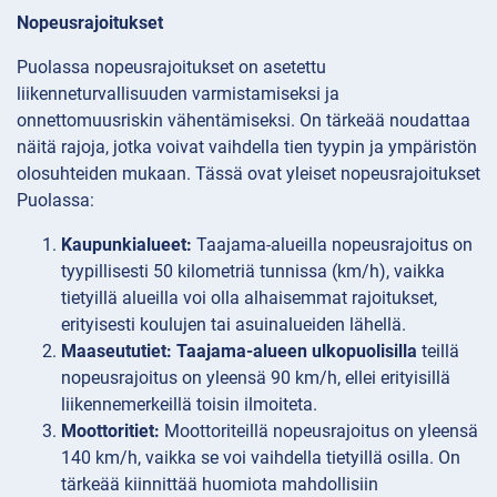
Nopeusrajoitukset
Puolassa nopeusrajoitukset on asetettu
liikenneturvallisuuden varmistamiseksi ja
onnettomuusriskin vähentämiseksi. On tärkeää noudattaa
näitä rajoja, jotka voivat vaihdella tien tyypin ja ympäristön
olosuhteiden mukaan. Tässä ovat yleiset nopeusrajoitukset
Puolassa:
Kaupunkialueet:
Taajama-alueilla nopeusrajoitus on
tyypillisesti 50 kilometriä tunnissa (km/h), vaikka
tietyillä alueilla voi olla alhaisemmat rajoitukset,
erityisesti koulujen tai asuinalueiden lähellä.
Maaseututiet: Taajama-alueen ulkopuolisilla
teillä
nopeusrajoitus on yleensä 90 km/h, ellei erityisillä
liikennemerkeillä toisin ilmoiteta.
Moottoritiet:
Moottoriteillä nopeusrajoitus on yleensä
140 km/h, vaikka se voi vaihdella tietyillä osilla. On
tärkeää kiinnittää huomiota mahdollisiin