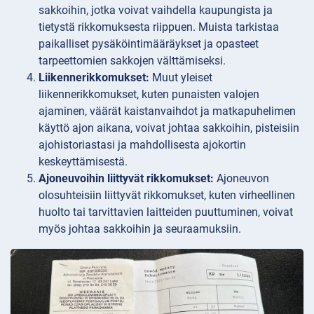
sakkoihin, jotka voivat vaihdella kaupungista ja
tietystä rikkomuksesta riippuen. Muista tarkistaa
paikalliset pysäköintimääräykset ja opasteet
tarpeettomien sakkojen välttämiseksi.
Liikennerikkomukset:
Muut yleiset
liikennerikkomukset, kuten punaisten valojen
ajaminen, väärät kaistanvaihdot ja matkapuhelimen
käyttö ajon aikana, voivat johtaa sakkoihin, pisteisiin
ajohistoriastasi ja mahdollisesta ajokortin
keskeyttämisestä.
Ajoneuvoihin liittyvät rikkomukset:
Ajoneuvon
olosuhteisiin liittyvät rikkomukset, kuten virheellinen
huolto tai tarvittavien laitteiden puuttuminen, voivat
myös johtaa sakkoihin ja seuraamuksiin.