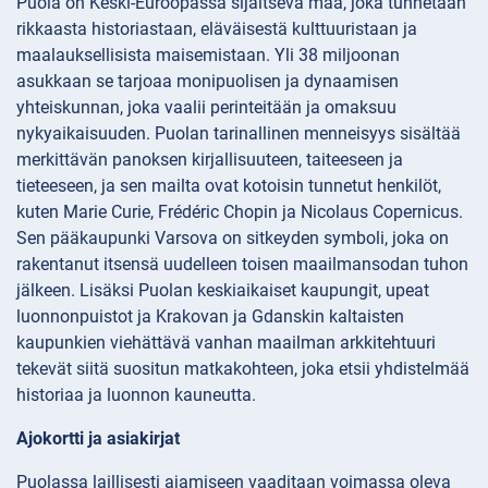
Puola on Keski-Euroopassa sijaitseva maa, joka tunnetaan
rikkaasta historiastaan, eläväisestä kulttuuristaan ja
maalauksellisista maisemistaan. Yli 38 miljoonan
asukkaan se tarjoaa monipuolisen ja dynaamisen
yhteiskunnan, joka vaalii perinteitään ja omaksuu
nykyaikaisuuden. Puolan tarinallinen menneisyys sisältää
merkittävän panoksen kirjallisuuteen, taiteeseen ja
tieteeseen, ja sen mailta ovat kotoisin tunnetut henkilöt,
kuten Marie Curie, Frédéric Chopin ja Nicolaus Copernicus.
Sen pääkaupunki Varsova on sitkeyden symboli, joka on
rakentanut itsensä uudelleen toisen maailmansodan tuhon
jälkeen. Lisäksi Puolan keskiaikaiset kaupungit, upeat
luonnonpuistot ja Krakovan ja Gdanskin kaltaisten
kaupunkien viehättävä vanhan maailman arkkitehtuuri
tekevät siitä suositun matkakohteen, joka etsii yhdistelmää
historiaa ja luonnon kauneutta.
Ajokortti ja asiakirjat
Puolassa laillisesti ajamiseen vaaditaan voimassa oleva