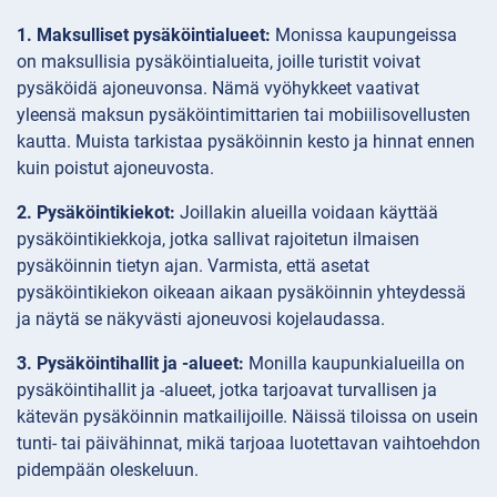
1. Maksulliset pysäköintialueet:
Monissa kaupungeissa
on maksullisia pysäköintialueita, joille turistit voivat
pysäköidä ajoneuvonsa. Nämä vyöhykkeet vaativat
yleensä maksun pysäköintimittarien tai mobiilisovellusten
kautta. Muista tarkistaa pysäköinnin kesto ja hinnat ennen
kuin poistut ajoneuvosta.
2. Pysäköintikiekot:
Joillakin alueilla voidaan käyttää
pysäköintikiekkoja, jotka sallivat rajoitetun ilmaisen
pysäköinnin tietyn ajan. Varmista, että asetat
pysäköintikiekon oikeaan aikaan pysäköinnin yhteydessä
ja näytä se näkyvästi ajoneuvosi kojelaudassa.
3. Pysäköintihallit ja -alueet:
Monilla kaupunkialueilla on
pysäköintihallit ja -alueet, jotka tarjoavat turvallisen ja
kätevän pysäköinnin matkailijoille. Näissä tiloissa on usein
tunti- tai päivähinnat, mikä tarjoaa luotettavan vaihtoehdon
pidempään oleskeluun.