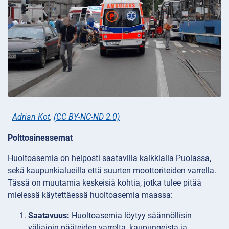
Adrian Kot
,
(CC BY-NC-ND 2.0)
Polttoaineasemat
Huoltoasemia on helposti saatavilla kaikkialla Puolassa,
sekä kaupunkialueilla että suurten moottoriteiden varrella.
Tässä on muutamia keskeisiä kohtia, jotka tulee pitää
mielessä käytettäessä huoltoasemia maassa:
Saatavuus:
Huoltoasemia löytyy säännöllisin
väliajoin pääteiden varrelta, kaupungeista ja