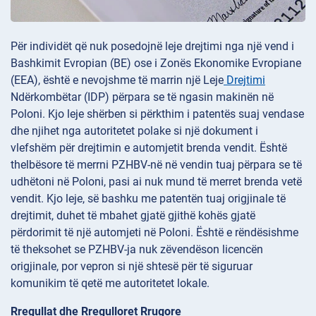
Për individët që nuk posedojnë leje drejtimi nga një vend i
Bashkimit Evropian (BE) ose i Zonës Ekonomike Evropiane
(EEA), është e nevojshme të marrin një Leje
Drejtimi
Ndërkombëtar (IDP) përpara se të ngasin makinën në
Poloni. Kjo leje shërben si përkthim i patentës suaj vendase
dhe njihet nga autoritetet polake si një dokument i
vlefshëm për drejtimin e automjetit brenda vendit. Është
thelbësore të merrni PZHBV-në në vendin tuaj përpara se të
udhëtoni në Poloni, pasi ai nuk mund të merret brenda vetë
vendit. Kjo leje, së bashku me patentën tuaj origjinale të
drejtimit, duhet të mbahet gjatë gjithë kohës gjatë
përdorimit të një automjeti në Poloni. Është e rëndësishme
të theksohet se PZHBV-ja nuk zëvendëson licencën
origjinale, por vepron si një shtesë për të siguruar
komunikim të qetë me autoritetet lokale.
Rregullat dhe Rregulloret Rrugore