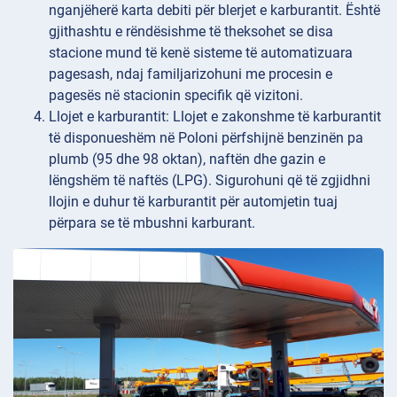
nganjëherë karta debiti për blerjet e karburantit. Është
gjithashtu e rëndësishme të theksohet se disa
stacione mund të kenë sisteme të automatizuara
pagesash, ndaj familjarizohuni me procesin e
pagesës në stacionin specifik që vizitoni.
Llojet
e karburantit: Llojet e zakonshme të karburantit
të disponueshëm në Poloni përfshijnë benzinën pa
plumb (95 dhe 98 oktan), naftën dhe gazin e
lëngshëm të naftës (LPG). Sigurohuni që të zgjidhni
llojin e duhur të karburantit për automjetin tuaj
përpara se të mbushni karburant.