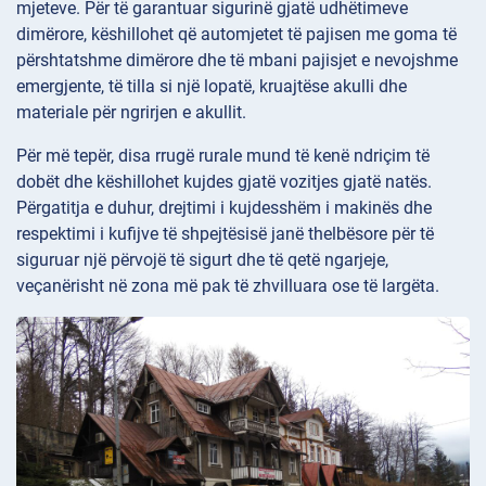
mjeteve. Për të garantuar sigurinë gjatë udhëtimeve
dimërore, këshillohet që automjetet të pajisen me goma të
përshtatshme dimërore dhe të mbani pajisjet e nevojshme
emergjente, të tilla si një lopatë, kruajtëse akulli dhe
materiale për ngrirjen e akullit.
Për më tepër, disa rrugë rurale mund të kenë ndriçim të
dobët dhe këshillohet kujdes gjatë vozitjes gjatë natës.
Përgatitja e duhur, drejtimi i kujdesshëm i makinës dhe
respektimi i kufijve të shpejtësisë janë thelbësore për të
siguruar një përvojë të sigurt dhe të qetë ngarjeje,
veçanërisht në zona më pak të zhvilluara ose të largëta.