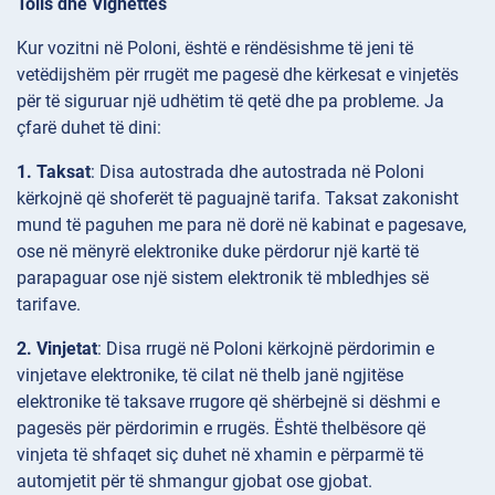
Tolls dhe Vignettes
Kur vozitni në Poloni, është e rëndësishme të jeni të
vetëdijshëm për rrugët me pagesë dhe kërkesat e vinjetës
për të siguruar një udhëtim të qetë dhe pa probleme. Ja
çfarë duhet të dini:
1. Taksat
: Disa autostrada dhe autostrada në Poloni
kërkojnë që shoferët të paguajnë tarifa. Taksat zakonisht
mund të paguhen me para në dorë në kabinat e pagesave,
ose në mënyrë elektronike duke përdorur një kartë të
parapaguar ose një sistem elektronik të mbledhjes së
tarifave.
2. Vinjetat
: Disa rrugë në Poloni kërkojnë përdorimin e
vinjetave elektronike, të cilat në thelb janë ngjitëse
elektronike të taksave rrugore që shërbejnë si dëshmi e
pagesës për përdorimin e rrugës. Është thelbësore që
vinjeta të shfaqet siç duhet në xhamin e përparmë të
automjetit për të shmangur gjobat ose gjobat.