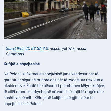
Stary1995
,
CC BY-SA 3.0
, nëpërmjet Wikimedia
Commons
Kufijtë e shpejtësisë
Në Poloni, kufizimet e shpejtësisë janë vendosur për të
garantuar sigurinë rrugore dhe për të zvogëluar rrezikun e
aksidenteve. Është thelbësore t’i përmbahen këtyre kufijve,
të cilët mund të ndryshojnë në varësi të llojit të rrugës dhe
kushteve përreth. Këtu janë kufijtë e përgjithshëm të
shpejtësisë në Poloni: