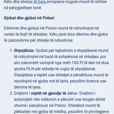
Këto dhe shenja
të tjera
evropiane rrugore mund të shihen
në përzgjedhjen tonë.
Gjobat dhe gjobat në Poloni
Dënimet dhe gjobat në Poloni mund të ndryshojnë në
varësi të llojit të shkeljes. Këtu janë disa dënime dhe gjoba
të zakonshme për shkelje të ndryshme:
Shpejtësia:
Gjobat për tejkalimin e shpejtësisë mund
të ndryshojnë në bazë të ashpërsisë së shkeljes, por
ato zakonisht variojnë nga rreth 100 PLN deri në disa
qindra PLN për shkelje të vogla të shpejtësisë.
Shpejtësia e tepërt ose shkeljet e përsëritura mund të
rezultojnë në gjoba më të larta, pezullim licence ose
dënime të tjera.
Drejtimi i
mjetit në gjendje të
dehur: Drejtimi i
automjetit nën ndikimin e alkoolit ose drogës është
shumë i penalizuar në Poloni. Shkelësit mund të
përballen me gjoba të mëdha, pezullim të privilegjeve