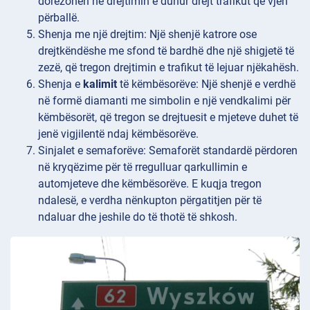
dorëzohen në drejtimin e duhur drejt trafikut që vjen
përballë.
Shenja
me një drejtim: Një shenjë katrore ose
drejtkëndëshe me sfond të bardhë dhe një shigjetë të
zezë, që tregon drejtimin e trafikut të lejuar njëkahësh.
Shenja e
kalimit
të këmbësorëve: Një shenjë e verdhë
në formë diamanti me simbolin e një vendkalimi për
këmbësorët, që tregon se drejtuesit e mjeteve duhet të
jenë vigjilentë ndaj këmbësorëve.
Sinjalet
e semaforëve: Semaforët standardë përdoren
në kryqëzime për të rregulluar qarkullimin e
automjeteve dhe këmbësorëve. E kuqja tregon
ndalesë, e verdha nënkupton përgatitjen për të
ndaluar dhe jeshile do të thotë të shkosh.