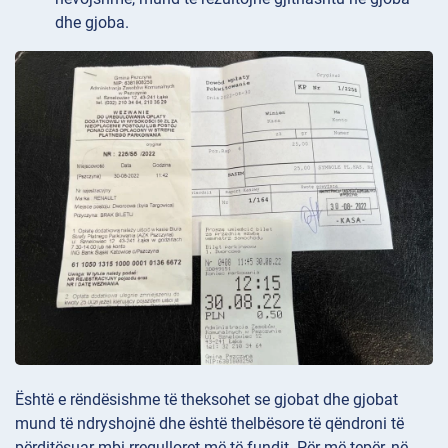
dhe gjoba.
Është e rëndësishme të theksohet se gjobat dhe gjobat
mund të ndryshojnë dhe është thelbësore të qëndroni të
përditësuar mbi rregulloret më të fundit. Për më tepër, në