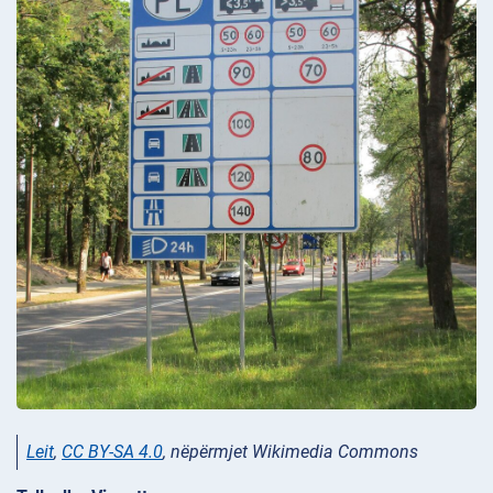
Leit
,
CC BY-SA 4.0
, nëpërmjet Wikimedia Commons