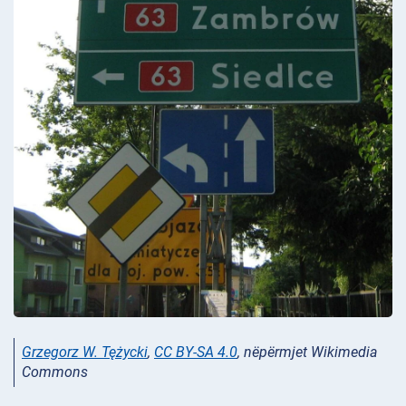
Grzegorz W. Tężycki
,
CC BY-SA 4.0
, nëpërmjet Wikimedia
Commons