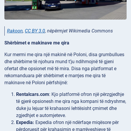
Rakoon
,
CC BY 3.0
, nëpërmjet Wikimedia Commons
Shërbimet e makinave me qira
Kur merrni me qira një makinë në Poloni, disa grumbullues
dhe shërbime të njohura mund t’ju ndihmojnë të gjeni
ofertat dhe opsionet më të mira. Disa nga platformat e
rekomanduara për shërbimet e marrjes me qira të
makinave në Poloni përfshijnë:
Rentalcars.com
: Kjo platformë ofron një përzgjedhje
të gjerë opsionesh me qira nga kompani të ndryshme,
duke ju lejuar të krahasoni lehtësisht çmimet dhe
zgjedhjet e automjeteve.
Expedia:
Expedia ofron një ndërfaqe miqësore për
përdoruesit për krahasimin e marrëveshjeve të