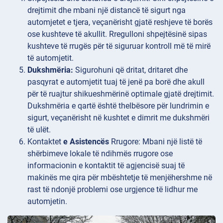
drejtimit dhe mbani një distancë të sigurt nga
automjetet e tjera, veçanërisht gjatë reshjeve të borës
ose kushteve të akullit. Rregulloni shpejtësinë sipas
kushteve të rrugës për të siguruar kontroll më të mirë
të automjetit.
Dukshmëria:
Sigurohuni që dritat, dritaret dhe
pasqyrat e automjetit tuaj të jenë pa borë dhe akull
për të ruajtur shikueshmërinë optimale gjatë drejtimit.
Dukshmëria e qartë është thelbësore për lundrimin e
sigurt, veçanërisht në kushtet e dimrit me dukshmëri
të ulët.
Kontaktet
e Asistencës
Rrugore: Mbani një listë të
shërbimeve lokale të ndihmës rrugore ose
informacionin e kontaktit të agjencisë suaj të
makinës me qira për mbështetje të menjëhershme në
rast të ndonjë problemi ose urgjence të lidhur me
automjetin.