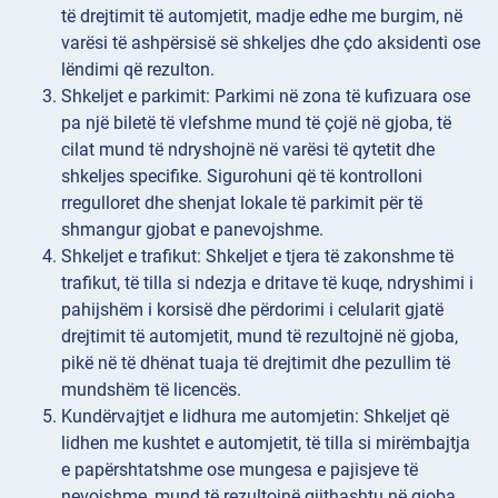
të drejtimit të automjetit, madje edhe me burgim, në
varësi të ashpërsisë së shkeljes dhe çdo aksidenti ose
lëndimi që rezulton.
Shkeljet e
parkimit: Parkimi në zona të kufizuara ose
pa një biletë të vlefshme mund të çojë në gjoba, të
cilat mund të ndryshojnë në varësi të qytetit dhe
shkeljes specifike. Sigurohuni që të kontrolloni
rregulloret dhe shenjat lokale të parkimit për të
shmangur gjobat e panevojshme.
Shkeljet
e trafikut: Shkeljet e tjera të zakonshme të
trafikut, të tilla si ndezja e dritave të kuqe, ndryshimi i
pahijshëm i korsisë dhe përdorimi i celularit gjatë
drejtimit të automjetit, mund të rezultojnë në gjoba,
pikë në të dhënat tuaja të drejtimit dhe pezullim të
mundshëm të licencës.
Kundërvajtjet
e lidhura me automjetin: Shkeljet që
lidhen me kushtet e automjetit, të tilla si mirëmbajtja
e papërshtatshme ose mungesa e pajisjeve të
nevojshme, mund të rezultojnë gjithashtu në gjoba