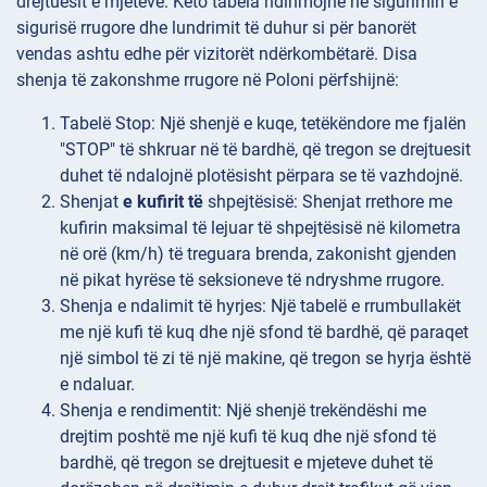
drejtuesit e mjeteve. Këto tabela ndihmojnë në sigurimin e
sigurisë rrugore dhe lundrimit të duhur si për banorët
vendas ashtu edhe për vizitorët ndërkombëtarë. Disa
shenja të zakonshme rrugore në Poloni përfshijnë:
Tabelë
Stop: Një shenjë e kuqe, tetëkëndore me fjalën
"STOP" të shkruar në të bardhë, që tregon se drejtuesit
duhet të ndalojnë plotësisht përpara se të vazhdojnë.
Shenjat
e kufirit të
shpejtësisë: Shenjat rrethore me
kufirin maksimal të lejuar të shpejtësisë në kilometra
në orë (km/h) të treguara brenda, zakonisht gjenden
në pikat hyrëse të seksioneve të ndryshme rrugore.
Shenja e
ndalimit të hyrjes: Një tabelë e rrumbullakët
me një kufi të kuq dhe një sfond të bardhë, që paraqet
një simbol të zi të një makine, që tregon se hyrja është
e ndaluar.
Shenja
e rendimentit: Një shenjë trekëndëshi me
drejtim poshtë me një kufi të kuq dhe një sfond të
bardhë, që tregon se drejtuesit e mjeteve duhet të