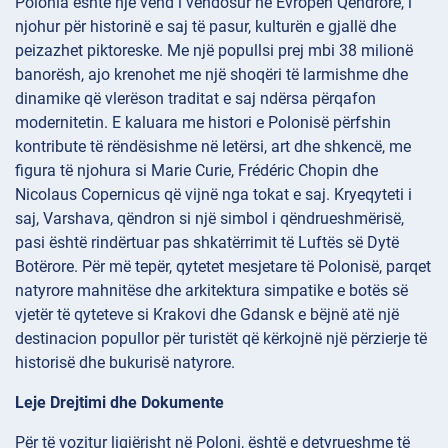
Polonia është një vend i vendosur në Evropën Qendrore, i
njohur për historinë e saj të pasur, kulturën e gjallë dhe
peizazhet piktoreske. Me një popullsi prej mbi 38 milionë
banorësh, ajo krenohet me një shoqëri të larmishme dhe
dinamike që vlerëson traditat e saj ndërsa përqafon
modernitetin. E kaluara me histori e Polonisë përfshin
kontribute të rëndësishme në letërsi, art dhe shkencë, me
figura të njohura si Marie Curie, Frédéric Chopin dhe
Nicolaus Copernicus që vijnë nga tokat e saj. Kryeqyteti i
saj, Varshava, qëndron si një simbol i qëndrueshmërisë,
pasi është rindërtuar pas shkatërrimit të Luftës së Dytë
Botërore. Për më tepër, qytetet mesjetare të Polonisë, parqet
natyrore mahnitëse dhe arkitektura simpatike e botës së
vjetër të qyteteve si Krakovi dhe Gdansk e bëjnë atë një
destinacion popullor për turistët që kërkojnë një përzierje të
historisë dhe bukurisë natyrore.
Leje Drejtimi dhe Dokumente
Për të vozitur ligjërisht në Poloni, është e detyrueshme të