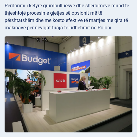
Përdorimi i këtyre grumbulluesve dhe shërbimeve mund të
thjeshtojë procesin e gjetjes së opsionit më të
përshtatshëm dhe me kosto efektive të marrjes me qira të
makinave për nevojat tuaja të udhëtimit në Poloni.