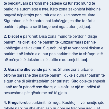
të përcaktuara parkimi me pagesë ku turistët mund të
parkojnë automjetet e tyre. Këto zona zakonisht kërkojnë
pagesë nëpërmjet parkimit ose aplikacioneve celulare.
Sigurohuni që të kontrolloni kohëzgjatjen dhe tarifat e
parkimit përpara se të largoheni nga automjeti juaj.
2. Disqet e
parkimit: Disa zona mund të përdorin disqe
parkimi, të cilët lejojnë parkim të kufizuar falas për një
kohëzgjatje të caktuar. Sigurohuni që ta vendosni diskun e
parkimit në kohën e duhur pas parkimit dhe ta shfaqni atë
në mënyrë të dukshme në pultin e automjetit tuaj.
3. Garazhe dhe vende
parkimi: Shumë zona urbane
ofrojnë garazhe dhe parqe parkimi, duke siguruar parkim të
sigurt dhe të përshtatshëm për turistët. Këto objekte shpesh
kanë tarifa për orë ose ditore, duke ofruar një mundësi të
besueshme për qëndrime më të gjata.
4. Rregulloret
e parkimit në rrugë: Kushtojini vëmendje çdo
tabele parkimi dhe shenjash rrugore që tregojnë rregullat