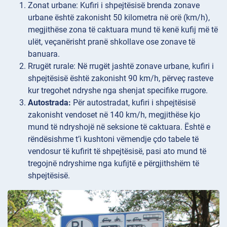
Zonat
urbane: Kufiri i shpejtësisë brenda zonave
urbane është zakonisht 50 kilometra në orë (km/h),
megjithëse zona të caktuara mund të kenë kufij më të
ulët, veçanërisht pranë shkollave ose zonave të
banuara.
Rrugët
rurale: Në rrugët jashtë zonave urbane, kufiri i
shpejtësisë është zakonisht 90 km/h, përveç rasteve
kur tregohet ndryshe nga shenjat specifike rrugore.
Autostrada:
Për autostradat, kufiri i shpejtësisë
zakonisht vendoset në 140 km/h, megjithëse kjo
mund të ndryshojë në seksione të caktuara. Është e
rëndësishme t’i kushtoni vëmendje çdo tabele të
vendosur të kufirit të shpejtësisë, pasi ato mund të
tregojnë ndryshime nga kufijtë e përgjithshëm të
shpejtësisë.