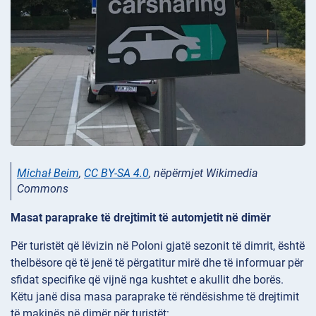
Michał Beim
,
CC BY-SA 4.0
, nëpërmjet Wikimedia
Commons
Masat paraprake të drejtimit të automjetit në dimër
Për turistët që lëvizin në Poloni gjatë sezonit të dimrit, është
thelbësore që të jenë të përgatitur mirë dhe të informuar për
sfidat specifike që vijnë nga kushtet e akullit dhe borës.
Këtu janë disa masa paraprake të rëndësishme të drejtimit
të makinës në dimër për turistët: