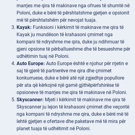
marrjes me qira të makinave nga ofrues të shumtë në
Poloni, duke e bërë të përshtatshme gjetjen e opsionit
më të përshtatshëm për nevojat tuaja.
Kayak:
Funksioni i kërkimit të makinave me qira të
Kayak ju mundëson të krahasoni çmimet nga
kompani të ndryshme me qira, duke ju ndihmuar të
gjeni opsione të përballueshme dhe të besueshme për
udhëtimin tuaj në Poloni.
Auto Europe:
Auto Europe është e njohur për rrjetin e
saj të gjerë të partnerëve me qira dhe çmimet
konkurruese, duke e bërë atë një zgjedhje popullore
për ata që kërkojnë një gamë gjithëpërfshirëse të
opsioneve të marrjes me qira të makinave në Poloni.
Skyscanner:
Mjeti i kërkimit të makinave me qira të
Skyscanner ju lejon të krahasoni çmimet dhe veçoritë
nga kompani të ndryshme me qira, duke e bërë më të
lehtë gjetjen e ofertave dhe paketave më të mira për
planet tuaja të udhëtimit në Poloni.