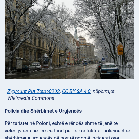
Zygmunt Put Zetpe0202
,
CC BY-SA 4.0
, nëpërmjet
Wikimedia Commons
Policia dhe Shërbimet e Urgjencës
Për turistët në Poloni, është e rëndësishme të jenë të
vetëdijshëm për procedurat për të kontaktuar policinë dhe
shërbimet e urgjencës në rast të ndonjë incidenti ose