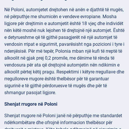
Në Poloni, automjetet drejtohen në anën e djathtë të rrugës,
në përputhje me shumicën e vendeve evropiane. Mosha
ligjore për drejtimin e automjetit është 18 vjeç dhe individët
nën këtë moshë nuk lejohen të drejtojnë një automjet. Është
e detyrueshme që të gjithë pasagjerët në një automjet të
vendosin rripat e sigurimit, pavarësisht nga pozicioni i tyre i
ndenjësisë. Për më tepër, Polonia mban një kufi të rreptë të
alkoolit në gjak prej 0,2 promile, me dënime të rënda të
vendosura për ata që drejtojnë automjetin nën ndikimin e
alkoolit përtej këtij pragu. Respektimi i këtyre rregullave dhe
rregulloreve rrugore është thelbësor për të garantuar
sigurinë e të gjithë përdoruesve të rrugës dhe për të
shmangur pasojat ligjore.
Shenjat rrugore në Poloni
Shenjat rrugore në Poloni janë në përputhje me standardet
ndërkombëtare dhe ofrojnë informacion thelbësor për