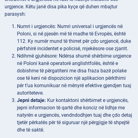
urgjence. Këtu janë disa pika kyçe që duhen mbajtur
parasysh:
Numri i
urgjencës: Numri universal i urgjencës në
Poloni, si në pjesën më të madhe të Evropës, është
112. Ky numër mund të thirret për çdo urgjencë, duke
përfshirë incidentet e policisë, mjekësore ose zjarrit.
Ndihmë
gjuhësore: Ndërsa shumë shërbime urgjence
në Poloni kanë operatorë anglishtfolës, është e
dobishme të përgatiteni me disa fraza bazë polake
ose të keni në dispozicion një aplikacion përkthimi
për t’ua komunikuar në mënyrë efektive gjendjen tuaj
autoriteteve.
Jepni detaje:
Kur kontaktoni shërbimet e urgjencës,
jepni informacion të qartë dhe konciz në lidhje me
natyrën e urgjencës, vendndodhjen tuaj dhe çdo detaj
tjetër përkatës për të siguruar një përgjigje të shpejtë
dhe të saktë.