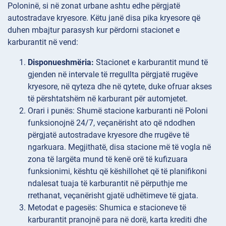
Poloninë, si në zonat urbane ashtu edhe përgjatë
autostradave kryesore. Këtu janë disa pika kryesore që
duhen mbajtur parasysh kur përdorni stacionet e
karburantit në vend:
Disponueshmëria:
Stacionet e karburantit mund të
gjenden në intervale të rregullta përgjatë rrugëve
kryesore, në qyteza dhe në qytete, duke ofruar akses
të përshtatshëm në karburant për automjetet.
Orari i
punës: Shumë stacione karburanti në Poloni
funksionojnë 24/7, veçanërisht ato që ndodhen
përgjatë autostradave kryesore dhe rrugëve të
ngarkuara. Megjithatë, disa stacione më të vogla në
zona të largëta mund të kenë orë të kufizuara
funksionimi, kështu që këshillohet që të planifikoni
ndalesat tuaja të karburantit në përputhje me
rrethanat, veçanërisht gjatë udhëtimeve të gjata.
Metodat e
pagesës: Shumica e stacioneve të
karburantit pranojnë para në dorë, karta krediti dhe