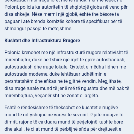
Poloni, policia ka autoritetin të shqiptojë gjoba në vend për
disa shkelje. Nëse merrni një gjobë, është thelbësore ta
paguani atë brenda kornizës kohore të specifikuar për të
shmangur pasoja të mëtejshme.
Kushtet dhe Infrastruktura Rrugore
Polonia krenohet me një infrastrukturë rrugore relativisht të
mirëmbajtur, duke përfshirë një rrjet të gjerë autostradash,
autostradash dhe rrugë lokale. Qytetet e mëdha lidhen me
autostrada moderne, duke lehtësuar udhëtimin e
përshtatshëm dhe efikas në të gjithë vendin. Megjithatë,
disa rrugë rurale mund të jenë më të ngushta dhe më pak të
mirëmbajtura, veçanërisht në zonat e largëta.
Është e rëndësishme të theksohet se kushtet e rrugëve
mund të ndryshojnë në varësi të sezonit. Gjatë muajve të
dimrit, rajone të caktuara mund të përjetojnë kushte bore
dhe akull, të cilat mund të përbëjnë sfida për drejtuesit e