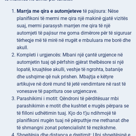
Marrja me qira e automjeteve
të pajisura: Nëse
planifikoni të merrni me qira një makinë gjatë vizitës
suaj, merrni parasysh marrjen me qira të një
automjeti të pajisur me goma dimërore për të siguruar
tërheqje më të mirë në rrugët e mbuluara me borë dhe
akull.
Kompleti i
urgjencës: Mbani një çantë urgjence në
automjetin tuaj që përfshin gjërat thelbësore si një
lopatë, kruajtëse akulli, veshje të ngrohta, batanije
dhe ushqime që nuk prishen. Mbajtja e këtyre
artikujve në dorë mund të jetë vendimtare në rast të
vonesave të papritura ose urgjencave.
Parashikimi i
motit: Qëndroni të përditësuar mbi
parashikimin e motit dhe kushtet e rrugës përpara se
të filloni udhëtimin tuaj. Kjo do t’ju ndihmojë të
planifikoni rrugën tuaj në përputhje me rrethanat dhe
të shmangni zonat potencialisht të rrezikshme.
Shpejtësia dhe distanca
e drejtimit: Ulni shpejtësinë e