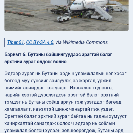
Tiben01
,
CC BY-SA 4.0
, via Wikimedia Commons
Баримт 6: Бутаны байшингуудаас эрэгтэй бэлэг
эрхтний зураг олдож болно
Эдгээр зураг нь Бутаны ардын уламжлалын нэг хэсэг
бөгөөд муу сүнсийг зайлуулж, аз жаргал, үржил
шимийг авчирдаг гэж үздэг. Ихэвчлэн тод өнгө,
нарийн хээтэй дүрслэгдсэн эрэгтэй бэлэг эрхтний
тэмдэг нь Бутаны соёлд ариун гэж үзэгддэг бөгөөд
хамгаалалт, ивээлтэй шинж чанартай гэж үздэг.
Эрэгтэй бэлэг эрхтний зураг байгаа нь гадны хүмүүст
хачирхалтай санагдаж болох ч эдгээр нь соёлын
уламжлал болгон хүлээн зөвшөөрөгдөж, Бутаны ард