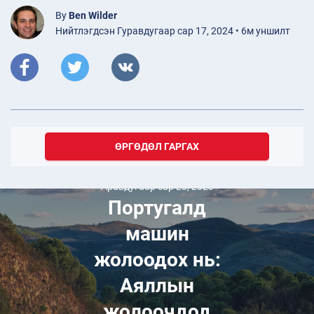
By
Ben Wilder
Нийтлэгдсэн Гуравдугаар сар 17, 2024 • 6м уншилт
ӨРГӨДӨЛ ГАРГАХ
Аравдугаар сар 28, 2023
Португалд
машин
жолоодох нь:
Аяллын
жолоочдод