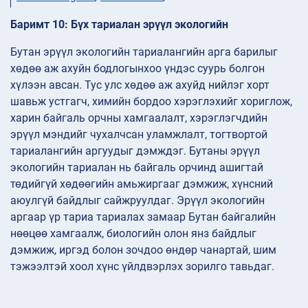
Баримт 10: Бүх тариалан эрүүл экологийн
Бутан эрүүл экологийн тариалангийн арга барилыг
хөдөө аж ахуйн бодлогынхоо үндэс суурь болгон
хүлээн авсан. Тус улс хөдөө аж ахуйд нийлэг хорт
шавьж устгагч, химийн бордоо хэрэглэхийг хориглож,
харин байгаль орчны хамгаалалт, хэрэглэгчдийн
эрүүл мэндийг чухалчсан уламжлалт, тогтвортой
тариалангийн аргуудыг дэмждэг. Бутаны эрүүл
экологийн тариалан нь байгаль орчинд ашигтай
төдийгүй хөдөөгийн амьжиргааг дэмжиж, хүнсний
аюулгүй байдлыг сайжруулдаг. Эрүүл экологийн
аргаар үр тариа тариалах замаар Бутан байгалийн
нөөцөө хамгаалж, биологийн олон янз байдлыг
дэмжиж, иргэд болон зочдоо өндөр чанартай, шим
тэжээлтэй хоол хүнс үйлдвэрлэх зорилго тавьдаг.