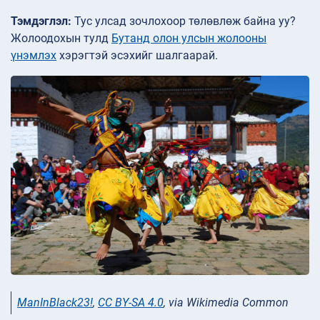
Тэмдэглэл:
Тус улсад зочлохоор төлөвлөж байна уу?
Жолоодохын тулд
Бутанд олон улсын жолооны
үнэмлэх
хэрэгтэй эсэхийг шалгаарай.
ManInBlack23!
,
CC BY-SA 4.0
, via Wikimedia Common