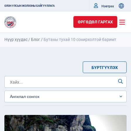
Нэвтрэх
ОЛОН УЛСЫН ЖОЛООНЫ БАЙГУУЛЛАГА
ӨРГӨДӨЛ ГАРГАХ
Нүүр хуудас
/
Блог
/
Бутаны тухай 10 сонирхолтой баримт
БҮРТГҮҮЛЭХ