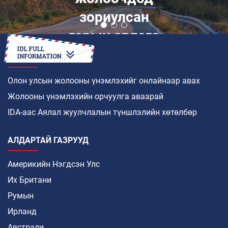
зориулсан
гарын авлага
ХЭРХЭН
Олон улсын жолооны үнэмлэхийг онлайнаар авах
Жолооны үнэмлэхийн орчуулга аваарай
IDA-аас Аялал жуулчлалын түншлэлийн хөтөлбөр
АЛДАРТАЙ ГАЗРУУД
Америкийн Нэгдсэн Улс
Их Британи
Румын
Ирланд
Австрали