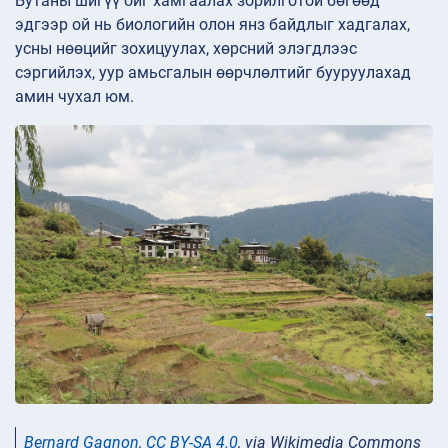
Бутаны шигүү ойг хамгаалах зорилготой бөгөөд
эдгээр ой нь биологийн олон янз байдлыг хадгалах,
усны нөөцийг зохицуулах, хөрсний элэгдлээс
сэргийлэх, уур амьсгалын өөрчлөлтийг бууруулахад
амин чухал юм.
Bernard Gagnon
,
CC BY-SA 4.0
, via Wikimedia Commons