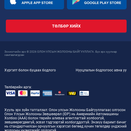
ТӨЛБӨР ХИЙХ
Зохиогчийн эрх © 2026 ОЛОН УЛСЫН ЖОЛООНЫ БАЙГУУЛЛАГА. Бүх эрх хуулиар
хамгаалагдсан
Хүргэлт болон буцаах бодлого
Нууцлалын бодлогоос авна уу
Төлбөрийн арга:
Хууль эрх зүйн татгалзал
: Олон улсын Жолооны Байгууллагаас олгосон
Олон Улсын Жолооны Зөвшөөрөл (IDP) нь Америкийн Автомашины
Холбоо (AAA) болон төрийн аливаа агентлагтай холбоогүй,
зөвшөөрөгдөөгүй, эсвэл тэдгээртэй холбогддоггүй. Энэхүү баримт бичиг
нь стандартчилсан орчуулгын хэрэгсэл бөгөөд хүчин төгөлдөр үндэсний
жолооны үнэмлэхийг орлохгүй.