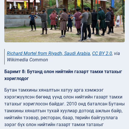
Richard Mortel from Riyadh, Saudi Arabia
,
CC BY 2.0
, via
Wikimedia Common
Баримт 8: Бутанд олон нийтийн газарт тамхи татахыг
хориглодог
Бутан тамхины хяналтын хатуу арга хэмжээг
хэрэгжүүлсэн бөгөөд үүнд олон нийтийн газарт тамхи
татахыг хориглосон байдаг. 2010 онд баталсан Бутаны
тамхины хяналтын тухай хуулиар дотоод ажлын байр,
нийтийн тээвэр, ресторан, баар, төрийн байгууллага
зэрэг бүх олон нийтийн газарт тамхи татахыг