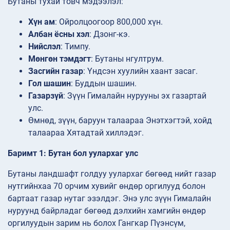
Бутаны тухай товч мэдээлэл:
Хүн ам
: Ойролцоогоор 800,000 хүн.
Албан ёсны хэл
: Дзонг-кэ.
Нийслэл
: Тимпу.
Мөнгөн тэмдэгт
: Бутаны нгултрум.
Засгийн газар
: Үндсэн хуулийн хаант засаг.
Гол
шашин
: Буддын шашин.
Газарзүй
: Зүүн Гималайн нурууны эх газартай
улс.
Өмнөд, зүүн, баруун талаараа Энэтхэгтэй, хойд
талаараа Хятадтай хиллэдэг.
Баримт 1: Бутан бол уулархаг улс
Бутаны ландшафт голдуу уулархаг бөгөөд нийт газар
нутгийнхаа 70 орчим хувийг өндөр оргилууд болон
бартаат газар нутаг эзэлдэг. Энэ улс зүүн Гималайн
нуруунд байрладаг бөгөөд дэлхийн хамгийн өндөр
оргилуудын зарим нь болох Гангкар Пүэнсүм,