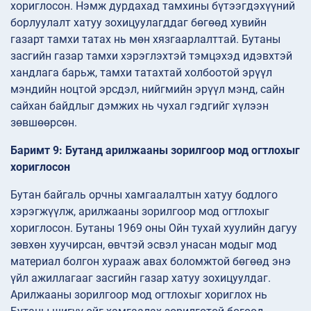
хориглосон. Нэмж дурдахад тамхины бүтээгдэхүүний
борлуулалт хатуу зохицуулагддаг бөгөөд хувийн
газарт тамхи татах нь мөн хязгаарлалттай. Бутаны
засгийн газар тамхи хэрэглэхтэй тэмцэхэд идэвхтэй
хандлага барьж, тамхи татахтай холбоотой эрүүл
мэндийн ноцтой эрсдэл, нийгмийн эрүүл мэнд, сайн
сайхан байдлыг дэмжих нь чухал гэдгийг хүлээн
зөвшөөрсөн.
Баримт 9: Бутанд арилжааны зорилгоор мод огтлохыг
хориглосон
Бутан байгаль орчны хамгаалалтын хатуу бодлого
хэрэгжүүлж, арилжааны зорилгоор мод огтлохыг
хориглосон. Бутаны 1969 оны Ойн тухай хуулийн дагуу
зөвхөн хуучирсан, өвчтэй эсвэл унасан модыг мод
материал болгон хурааж авах боломжтой бөгөөд энэ
үйл ажиллагааг засгийн газар хатуу зохицуулдаг.
Арилжааны зорилгоор мод огтлохыг хориглох нь