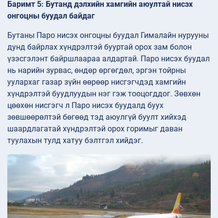
Баримт 5: Бутанд дэлхийн хамгийн аюултай нисэх
онгоцны буудал байдаг
Бутаны Паро нисэх онгоцны буудал Гималайн нурууны
дунд байрлах хүндрэлтэй бууртай орох зам болон
үзэсгэлэнт байршлаараа алдартай. Паро нисэх буудал
нь нарийн зурвас, өндөр өргөгдөл, эргэн тойрны
уулархаг газар зүйн өөрөөр нисгэгчдэд хамгийн
хүндрэлтэй буудлуудын нэг гэж тооцогддог. Зөвхөн
цөөхөн нисгэгч л Паро нисэх буудалд буух
зөвшөөрөлтэй бөгөөд тэд аюулгүй буулт хийхэд
шаардлагатай хүндрэлтэй орох горимыг даван
туулахын тулд хатуу бэлтгэл хийдэг.