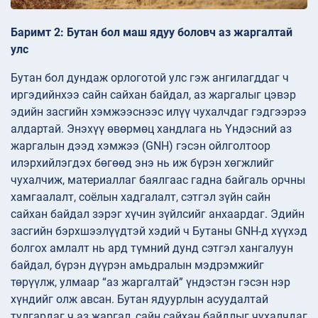
Баримт 2: Бутан бол маш ядуу боловч аз жаргалтай
улс
Бутан бол дундаж орлоготой улс гэж ангилагддаг ч
иргэдийнхээ сайн сайхан байдал, аз жаргалыг цэвэр
эдийн засгийн хэмжээснээс илүү чухалчдаг гэдгээрээ
алдартай. Энэхүү өвөрмөц хандлага нь Үндэсний аз
жаргалын дээд хэмжээ (GNH) гэсэн ойлголтоор
илэрхийлэгдэх бөгөөд энэ нь иж бүрэн хөгжлийг
чухалчиж, материаллаг баялгаас гадна байгаль орчны
хамгаалалт, соёлын хадгалалт, сэтгэл зүйн сайн
сайхан байдал зэрэг хүчин зүйлсийг анхаардаг. Эдийн
засгийн бэрхшээлүүдтэй хэдий ч Бутаны GNH-д хүүхэд
болгох амлалт нь ард түмний дунд сэтгэл хангалуун
байдал, бүрэн дүүрэн амьдралын мэдрэмжийг
төрүүлж, улмаар “аз жаргалтай” үндэстэн гэсэн нэр
хүндийг олж авсан. Бутан ядуурлын асуудалтай
тулгардаг ч аз жаргал, сайн сайхан байдлыг чухалчдаг