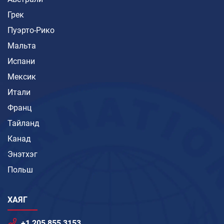
Грек
Пуэрто-Рико
Мальта
Испани
Мексик
Итали
Франц
Тайланд
Канад
Энэтхэг
Польш
ХАЯГ
+1 205 855 3153