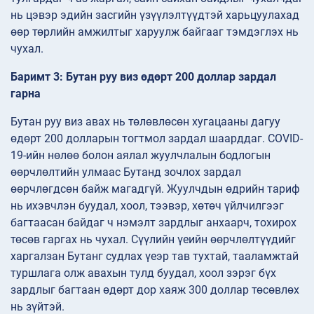
нь цэвэр эдийн засгийн үзүүлэлтүүдтэй харьцуулахад
өөр төрлийн амжилтыг харуулж байгааг тэмдэглэх нь
чухал.
Баримт 3: Бутан руу виз өдөрт 200 доллар зардал
гарна
Бутан руу виз авах нь төлөвлөсөн хугацааны дагуу
өдөрт 200 долларын тогтмол зардал шаарддаг. COVID-
19-ийн нөлөө болон аялал жуулчлалын бодлогын
өөрчлөлтийн улмаас Бутанд зочлох зардал
өөрчлөгдсөн байж магадгүй. Жуулчдын өдрийн тариф
нь ихэвчлэн буудал, хоол, тээвэр, хөтөч үйлчилгээг
багтаасан байдаг ч нэмэлт зардлыг анхаарч, тохирох
төсөв гаргах нь чухал. Сүүлийн үеийн өөрчлөлтүүдийг
харгалзан Бутанг судлах үеэр тав тухтай, тааламжтай
туршлага олж авахын тулд буудал, хоол зэрэг бүх
зардлыг багтаан өдөрт дор хаяж 300 доллар төсөвлөх
нь зүйтэй.