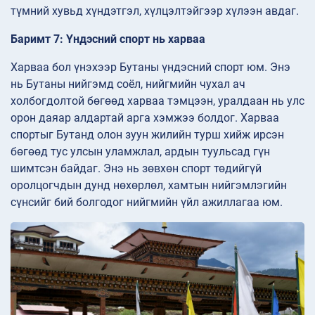
түмний хувьд хүндэтгэл, хүлцэлтэйгээр хүлээн авдаг.
Баримт 7: Үндэсний спорт нь харваа
Харваа бол үнэхээр Бутаны үндэсний спорт юм. Энэ
нь Бутаны нийгэмд соёл, нийгмийн чухал ач
холбогдолтой бөгөөд харваа тэмцээн, уралдаан нь улс
орон даяар алдартай арга хэмжээ болдог. Харваа
спортыг Бутанд олон зуун жилийн турш хийж ирсэн
бөгөөд тус улсын уламжлал, ардын туульсад гүн
шимтсэн байдаг. Энэ нь зөвхөн спорт төдийгүй
оролцогчдын дунд нөхөрлөл, хамтын нийгэмлэгийн
сүнсийг бий болгодог нийгмийн үйл ажиллагаа юм.