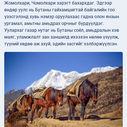
Жомолхари, Чомолхари зэрэгт бахархдаг. Эдгээр
өндөр уулс нь Бутаны гайхамшигтай байгалийн гоо
үзэсгэлэнд хувь нэмэр оруулахаас гадна олон янзын
ургамал, амьтны амьдрах орчныг бүрдүүлдэг.
Уулархаг газар нутаг нь Бутаны соёл, амьдралын хэв
маяг, уламжлалт зан заншилд ихээхэн нөлөө үзүүлж,
түүний хөдөө аж ахуй, эдийн засгийг хэлбэржүүлсэн.