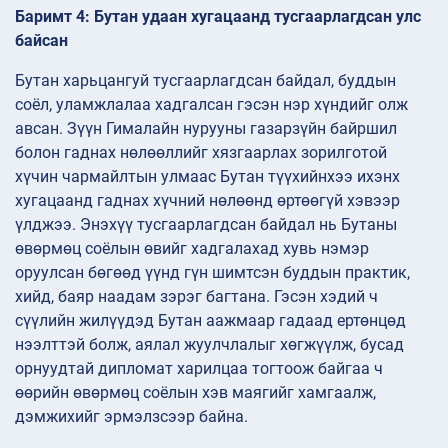
Баримт 4: Бутан удаан хугацаанд тусгаарлагдсан улс
байсан
Бутан харьцангуй тусгаарлагдсан байдал, буддын
соёл, уламжлалаа хадгалсан гэсэн нэр хүндийг олж
авсан. Зүүн Гималайн нурууны газарзүйн байршил
болон гаднах нөлөөллийг хязгаарлах зорилготой
хүчин чармайлтын улмаас Бутан түүхийнхээ ихэнх
хугацаанд гаднах хүчний нөлөөнд өртөөгүй хэвээр
үлджээ. Энэхүү тусгаарлагдсан байдал нь Бутаны
өвөрмөц соёлын өвийг хадгалахад хувь нэмэр
оруулсан бөгөөд үүнд гүн шимтсэн буддын практик,
хийд, баяр наадам зэрэг багтана. Гэсэн хэдий ч
сүүлийн жилүүдэд Бутан аажмаар гадаад ертөнцөд
нээлттэй болж, аялал жуулчлалыг хөгжүүлж, бусад
орнуудтай дипломат харилцаа тогтоож байгаа ч
өөрийн өвөрмөц соёлын хэв маягийг хамгаалж,
дэмжихийг эрмэлзсээр байна.