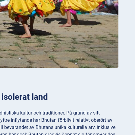
isolerat land
dhistiska kultur och traditioner. På grund av sitt
re inflytande har Bhutan förblivit relativt oberört av
till bevarandet av Bhutans unika kulturella arv, inklusive
 åren har dock Bhutan gradvis öppnat sig för omvärlden,