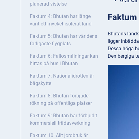
Gränsar t
planerad vistelse
Faktum 1
Faktum 4: Bhutan har länge
varit ett mycket isolerat land
Bhutans lands
Faktum 5: Bhutan har världens
ligger inbädd
farligaste flygplats
Dessa höga ber
Den bergiga te
Faktum 6: Fallosmålningar kan
hittas på hus i Bhutan
Faktum 7: Nationalidrotten är
bågskytte
Faktum 8: Bhutan förbjuder
rökning på offentliga platser
Faktum 9: Bhutan har förbjudit
kommersiell trädavverkning
Faktum 10: Allt jordbruk är