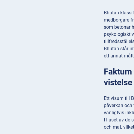
Bhutan klassif
medborgare fra
som betonar ho
psykologiskt 
tillfredsställe
Bhutan står in
ett annat måt
Faktum 3
vistelse
Ett visum till
påverkan och f
vanligtvis inkl
I ljuset av de
och mat, vilke