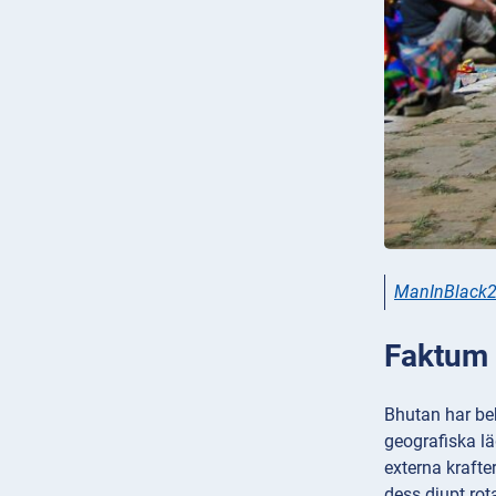
ManInBlack2
Faktum 4
Bhutan har behå
geografiska lä
externa krafter
dess djupt rot