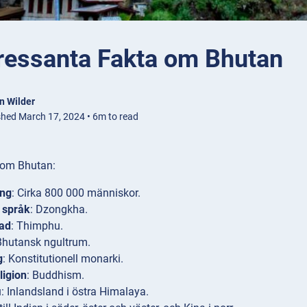
tressanta Fakta om Bhutan
n Wilder
shed March 17, 2024 • 6m to read
 om Bhutan:
ing
: Cirka 800 000 människor.
t språk
: Dzongkha.
ad
: Thimphu.
Bhutansk ngultrum.
g
: Konstitutionell monarki.
ligion
: Buddhism.
i
: Inlandsland i östra Himalaya.