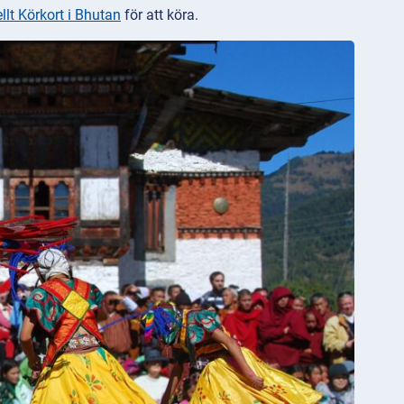
llt Körkort i Bhutan
för att köra.