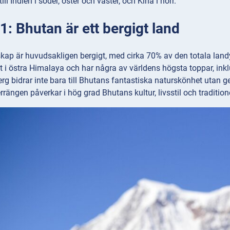
ill Indien i söder, öster och väster, och Kina i norr.
: Bhutan är ett bergigt land
kap är huvudsakligen bergigt, med cirka 70% av den totala land
at i östra Himalaya och har några av världens högsta toppar, i
g bidrar inte bara till Bhutans fantastiska naturskönhet utan ge
rrängen påverkar i hög grad Bhutans kultur, livsstil och traditi