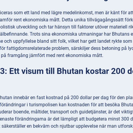
iceras som ett land med lägre medelinkomst, men är känt för att
mför rent ekonomiska mått. Detta unika tillvägagångssätt förkr
listisk utveckling och tar hänsyn till faktorer utöver materiell
välbefinnande. Trots sina ekonomiska utmaningar har Bhutans e
lse och uppfyllelse bland sitt folk, vilket har gett landet rykte som
för fattigdomsrelaterade problem, särskiljer dess betoning på l
t på framgång jämfört med rent ekonomiska mått.
: Ett visum till Bhutan kostar 200 d
 Bhutan innebär en fast kostnad på 200 dollar per dag för den pl
örändringar i turismpolisen kan kostnaden för att besöka Bhutan
uderar boende, måltider, transport och guidetjänster, är det viktig
 senaste förändringarna är det lämpligt att budgetera minst 300 do
t säkerställer en bekväm och njutbar upplevelse när man utfors