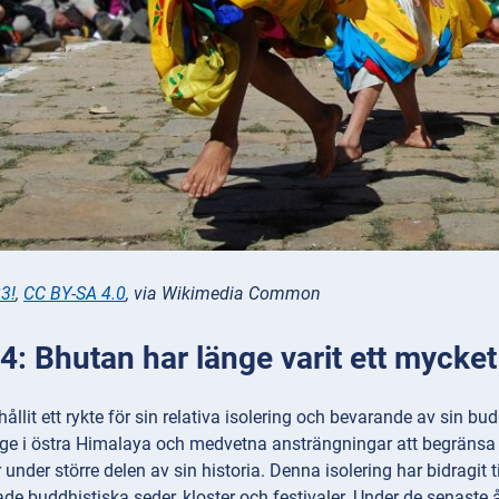
3!
,
CC BY-SA 4.0
, via Wikimedia Common
: Bhutan har länge varit ett mycket 
llit ett rykte för sin relativa isolering och bevarande av sin bud
ge i östra Himalaya och medvetna ansträngningar att begränsa ytt
 under större delen av sin historia. Denna isolering har bidragit 
ade buddhistiska seder, kloster och festivaler. Under de senaste