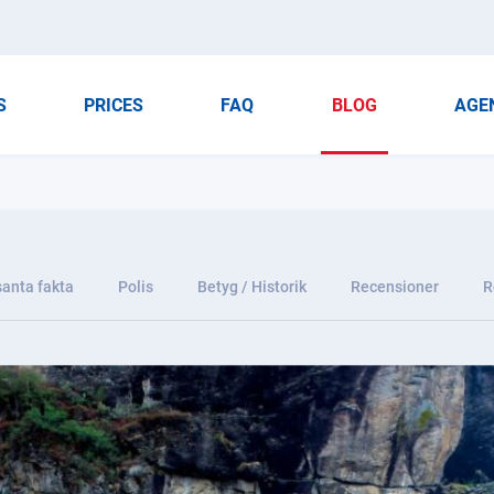
S
PRICES
FAQ
BLOG
AGE
santa fakta
Polis
Betyg / Historik
Recensioner
R