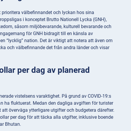
 prioritera välbefinnandet och lyckan hos sina
oppsligas i konceptet Brutto Nationell Lycka (GNH),
 rikedom, såsom miljöbevarande, kulturell bevarande och
ngagemang för GNH bidragit till en känsla av
 en “lycklig” nation. Det är viktigt att notera att även om
ycka och välbefinnande det från andra länder och visar
ollar per dag av planerad
anerade vistelsens varaktighet. På grund av COVID-19:s
 ha fluktuerat. Medan den dagliga avgiften för turister
t att överväga ytterligare utgifter och budgetera därefter.
llar per dag för att täcka alla utgifter, inklusive boende
kar Bhutan.