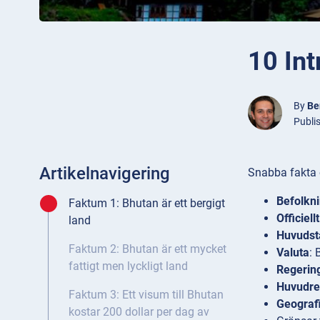
10 In
By
Be
Publi
Artikelnavigering
Snabba fakta
Befolkn
Faktum 1: Bhutan är ett bergigt
Officiell
land
Huvudst
Faktum 2: Bhutan är ett mycket
Valuta
: 
fattigt men lyckligt land
Regerin
Huvudre
Faktum 3: Ett visum till Bhutan
Geograf
kostar 200 dollar per dag av