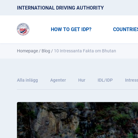
INTERNATIONAL DRIVING AUTHORITY
HOW TO GET IDP?
COUNTRIE
Homepage
/
Blog
/
10 Intressanta Fakta om Bhutan
Alla inlägg
Agenter
Hur
IDL/IDP
Intres