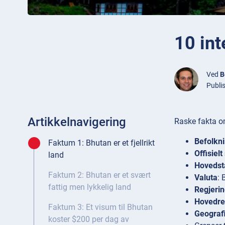
10 in
Ved
B
Publi
Artikkelnavigering
Raske fakta o
Befolkn
Faktum 1: Bhutan er et fjellrikt
Offisielt
land
Hovedst
Faktum 2: Bhutan er et svært
Valuta
: 
fattig men lykkelig land
Regjeri
Hovedre
Faktum 3: Et visum til Bhutan
Geograf
koster $200 per dag av