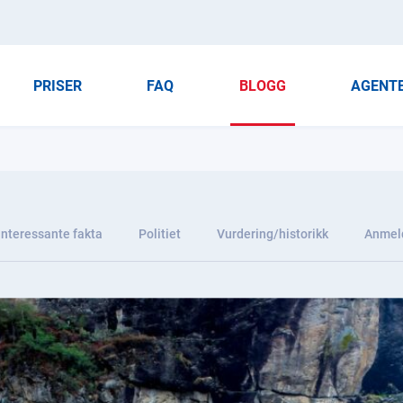
PRISER
FAQ
BLOGG
AGENT
Interessante fakta
Politiet
Vurdering/historikk
Anmel