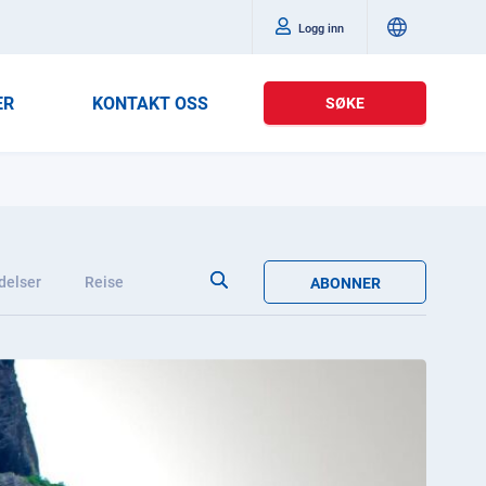
Logg inn
ER
KONTAKT OSS
SØKE
delser
Reise
ABONNER