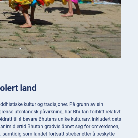
olert land
uddhistiske kultur og tradisjoner. På grunn av sin
rense utenlandsk påvirkning, har Bhutan forblitt relativt
dratt til å bevare Bhutans unike kulturarv, inkludert dets
e har imidlertid Bhutan gradvis åpnet seg for omverdenen,
samtidig som landet fortsatt streber etter å beskytte