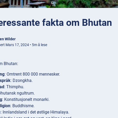
teressante fakta om Bhutan
en Wilder
sert Mars 17, 2024 • 5m å lese
m Bhutan:
ing
: Omtrent 800 000 mennesker.
 språk
: Dzongkha.
ad
: Thimphu.
Bhutansk ngultrum.
ng
: Konstitusjonelt monarki.
ligion
: Buddhisme.
i
: Innlandsland i det østlige Himalaya.