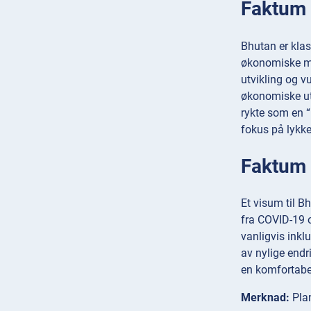
Faktum 2
Bhutan er klas
økonomiske må
utvikling og v
økonomiske utfo
rykte som en “
fokus på lykk
Faktum 
Et visum til B
fra COVID-19 o
vanligvis inklu
av nylige endri
en komfortabe
Merknad:
Pla