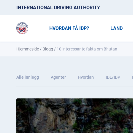
INTERNATIONAL DRIVING AUTHORITY
HVORDAN FÅ IDP?
LAND
Hjemmeside
/
Blogg
/
10 interessante fakta om Bhutan
Alle innlegg
Agenter
Hvordan
IDL/IDP