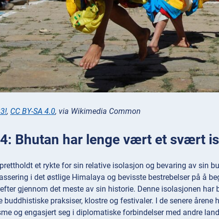
3!
,
CC BY-SA 4.0
, via Wikimedia Common
: Bhutan har lenge vært et svært is
rettholdt et rykte for sin relative isolasjon og bevaring av sin b
assering i det østlige Himalaya og bevisste bestrebelser på å beg
krefter gjennom det meste av sin historie. Denne isolasjonen har bi
e buddhistiske praksiser, klostre og festivaler. I de senere åren
me og engasjert seg i diplomatiske forbindelser med andre land, 