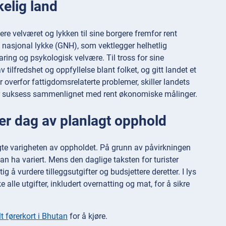
kelig land
ere velværet og lykken til sine borgere fremfor rent
nasjonal lykke (GNH), som vektlegger helhetlig
aring og psykologisk velvære. Til tross for sine
 tilfredshet og oppfyllelse blant folket, og gitt landet et
 overfor fattigdomsrelaterte problemer, skiller landets
for suksess sammenlignet med rent økonomiske målinger.
er dag av planlagt opphold
gte varigheten av oppholdet. På grunn av påvirkningen
n ha variert. Mens den daglige taksten for turister
ig å vurdere tilleggsutgifter og budsjettere deretter. I lys
 alle utgifter, inkludert overnatting og mat, for å sikre
t førerkort i Bhutan
for å kjøre.