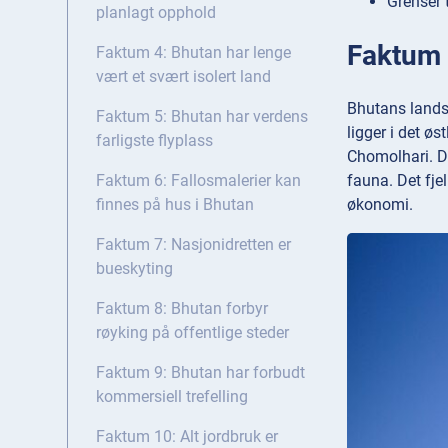
Grenser t
planlagt opphold
Faktum 1
Faktum 4: Bhutan har lenge
vært et svært isolert land
Bhutans landsk
Faktum 5: Bhutan har verdens
ligger i det ø
farligste flyplass
Chomolhari. Di
fauna. Det fjel
Faktum 6: Fallosmalerier kan
økonomi.
finnes på hus i Bhutan
Faktum 7: Nasjonidretten er
bueskyting
Faktum 8: Bhutan forbyr
røyking på offentlige steder
Faktum 9: Bhutan har forbudt
kommersiell trefelling
Faktum 10: Alt jordbruk er