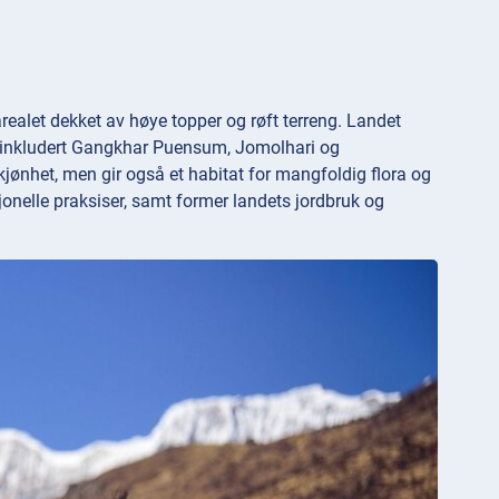
realet dekket av høye topper og røft terreng. Landet
r, inkludert Gangkhar Puensum, Jomolhari og
kjønhet, men gir også et habitat for mangfoldig flora og
isjonelle praksiser, samt former landets jordbruk og