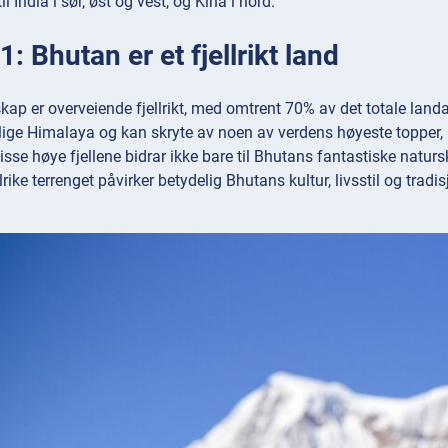
il India i sør, øst og vest, og Kina i nord.
: Bhutan er et fjellrikt land
ap er overveiende fjellrikt, med omtrent 70% av det totale landa
stlige Himalaya og kan skryte av noen av verdens høyeste toppe
sse høye fjellene bidrar ikke bare til Bhutans fantastiske naturs
lrike terrenget påvirker betydelig Bhutans kultur, livsstil og trad