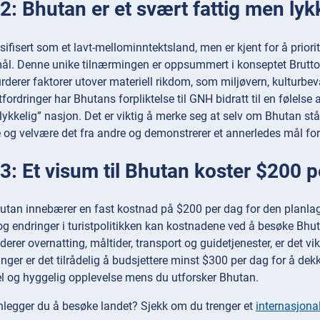
: Bhutan er et svært fattig men lyk
sifisert som et lavt-mellominntektsland, men er kjent for å priorit
l. Denne unike tilnærmingen er oppsummert i konseptet Brutto 
urderer faktorer utover materiell rikdom, som miljøvern, kulturbev
rdringer har Bhutans forpliktelse til GNH bidratt til en følelse av
lykkelig” nasjon. Det er viktig å merke seg at selv om Bhutan står
e og velvære det fra andre og demonstrerer et annerledes mål 
3: Et visum til Bhutan koster $200 p
hutan innebærer en fast kostnad på $200 per dag for den planla
g endringer i turistpolitikken kan kostnadene ved å besøke Bhuta
derer overnatting, måltider, transport og guidetjenester, er det vikt
nger er det tilrådelig å budsjettere minst $300 per dag for å dekke
l og hyggelig opplevelse mens du utforsker Bhutan.
nlegger du å besøke landet? Sjekk om du trenger et
internasjonal