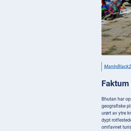
ManInBlack2
Faktum 4
Bhutan har opp
geografiske pl
urørt av ytre 
dypt rotfested
omfavnet turis