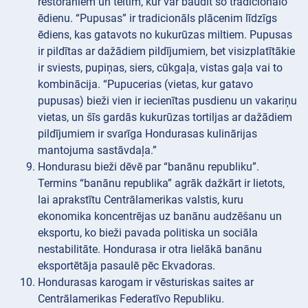
restorāniem un teltīm, kur var baudīt šo tradicionālo
ēdienu. “Pupusas” ir tradicionāls plācenim līdzīgs
ēdiens, kas gatavots no kukurūzas miltiem. Pupusas
ir pildītas ar dažādiem pildījumiem, bet visizplatītākie
ir sviests, pupiņas, siers, cūkgaļa, vistas gaļa vai to
kombinācija. “Pupucerias (vietas, kur gatavo
pupusas) bieži vien ir iecienītas pusdienu un vakariņu
vietas, un šīs gardās kukurūzas tortiljas ar dažādiem
pildījumiem ir svarīga Hondurasas kulinārijas
mantojuma sastāvdaļa.”
Hondurasu bieži dēvē par “banānu republiku”.
Termins “banānu republika” agrāk dažkārt ir lietots,
lai aprakstītu Centrālamerikas valstis, kuru
ekonomika koncentrējas uz banānu audzēšanu un
eksportu, ko bieži pavada politiska un sociāla
nestabilitāte. Hondurasa ir otra lielākā banānu
eksportētāja pasaulē pēc Ekvadoras.
Hondurasas karogam ir vēsturiskas saites ar
Centrālamerikas Federatīvo Republiku.