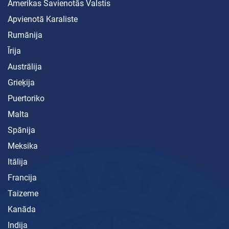
Amerikas Savienotās Valstis
Apvienotā Karaliste
Rumānija
Īrija
Austrālija
Grieķija
Puertoriko
Malta
Spānija
Meksika
Itālija
Francija
Taizeme
Kanāda
Indija