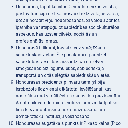
Hondurasā, tāpat kā citās Centrālamerikas valstīs,
pastāv tradīcija ne tikai nosaukt iedzīvotājus vārdā,
bet arī norādīt viņu nodarbošanos. Šī valodu aprites
īpatnība var atspoguļot sabiedrības sociokulturālos
aspektus, kas uzsver cilvēku sociālās un
profesionālās lomas.
Hondurasā ir likumi, kas aizliedz smēķēšanu
sabiedriskās vietās. Šie pasākumi ir paredzēti
sabiedrības veselības aizsardzībai un ietver
smēķēšanas aizliegumu ēkās, sabiedriskajā
transportā un citās slēgtās sabiedriskās vietās.
Hondurasas prezidenta pilnvaru termiņš bija
ierobežots līdz vienai atkārtotai ievēlēšanai, kas
nodrošina maksimāli četrus gadus ilgu prezidentūru.
Amata pilnvaru termiņu ierobežojumi var kalpot kā
līdzeklis autoritārisma risku mazināšanai un
demokrātisku institūciju veicināšanai.
Hondurasas augstākais punkts ir Pikaso kalns (Pico