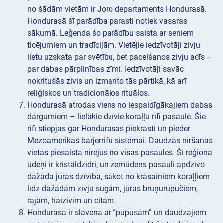
no šādām vietām ir Joro departaments Hondurasā.
Hondurasā šī parādība parasti notiek vasaras
sākumā. Leģenda šo parādību saista ar seniem
ticējumiem un tradīcijām. Vietējie iedzīvotāji zivju
lietu uzskata par svētību, bet pacelšanos zivju acīs –
par dabas pārpilnības zīmi. Iedzīvotāji savāc
nokritušās zivis un izmanto tās pārtikā, kā arī
reliģiskos un tradicionālos rituālos.
Hondurasā atrodas viens no iespaidīgākajiem dabas
dārgumiem – lielākie dzīvie koraļļu rifi pasaulē. Šie
rifi stiepjas gar Hondurasas piekrasti un pieder
Mezoamerikas barjerrifu sistēmai. Daudzās niršanas
vietas piesaista nirējus no visas pasaules. Šī reģiona
ūdeņi ir kristāldzidri, un zemūdens pasauli apdzīvo
dažāda jūras dzīvība, sākot no krāsainiem koraļļiem
līdz dažādām zivju sugām, jūras bruņurupučiem,
rajām, haizivīm un citām.
Hondurasa ir slavena ar “pupusām” un daudzajiem