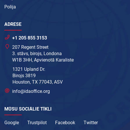
Polija
ADRESE
+1 205 855 3153
207 Regent Street
3. stāvs, birojs, Londona
W1B 3HH, Apvienotā Karaliste
1321 Upland Dr.
Birojs 3819
Houston, TX 77043, ASV
info@idaoffice.org
MŪSU SOCIĀLIE TĪKLI
Google
Trustpilot
Facebook
Twitter