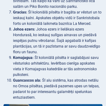
svinībām. Tas kalpo kā vārti uz Sanfrancisko līča
salām un Piko Bonito nacionālo parku.
Gracias:
Šī koloniālā pilsēta ir bagāta ar vēsturi un to
ieskauj kalni. Apskates objektu vidū ir Sankristobala
forts un koloniālā laikmeta baznīca La Merced.
Johoa ezers:
Johoa ezers ir lielākais ezers
Hondurasā, ko ieskauj sulīgas ainavas un piedāvā
iespējas putnu vērošanai. Šajā apgabalā ir kafijas
plantācijas, un tā ir pazīstama ar savu daudzveidīgo
floru un faunu.
Komajagua:
Šī koloniālā pilsēta ir saglabājusi savu
vēsturisko arhitektūru. Ievērības cienīga apskates
vieta ir Komajagvas katedrāle ar tās astronomisko
pulksteni.
Guancascos ala:
Šī alu sistēma, kas atrodas netālu
no Omoa pilsētas, piedāvā pazemes upes un telpas,
padarot to par interesantu galamērķi spelunkas
entuziastiem.