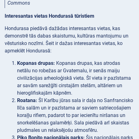
Commons
Interesantas vietas Hondurasā tūristiem
Hondurasa piedāvā dažādas interesantas vietas, kas
demonstrē tās dabas skaistumu, kultūras mantojumu un
vēsturisko nozīmi. Šeit ir dažas interesantas vietas, ko
apmeklēt Hondurasā:
Kopanas drupas:
Kopanas drupas, kas atrodas
netālu no robežas ar Gvatemalu, ir senās maiju
civilizācijas arheoloģiskā vieta. Šī vieta ir pazīstama
ar savām sarežģīti cirstajām stelām, altāriem un
hieroglifiskajām kāpnēm.
Roatana:
Šī Karību jūras sala ir daļa no Sanfrancisko
līča salām un ir pazīstama ar saviem satriecošajiem
koraļļu rifiem, padarot to par iecienītu niršanas un
snorkelēšanas galamērķi. Sala piedāvā arī skaistas
pludmales un relaksējošu atmosfēru.
Piko Bonito nacionālais parks:
Šis nacionālais parks