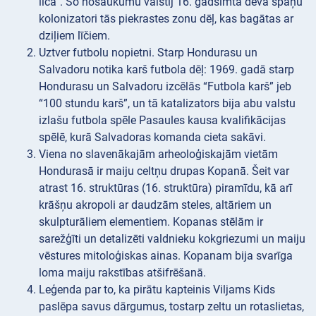
līča”. Šo nosaukumu valstij 16. gadsimtā deva spāņu
kolonizatori tās piekrastes zonu dēļ, kas bagātas ar
dziļiem līčiem.
Uztver futbolu nopietni. Starp Hondurasu un
Salvadoru notika karš futbola dēļ: 1969. gadā starp
Hondurasu un Salvadoru izcēlās “Futbola karš” jeb
“100 stundu karš”, un tā katalizators bija abu valstu
izlašu futbola spēle Pasaules kausa kvalifikācijas
spēlē, kurā Salvadoras komanda cieta sakāvi.
Viena no slavenākajām arheoloģiskajām vietām
Hondurasā ir maiju celtņu drupas Kopanā. Šeit var
atrast 16. struktūras (16. struktūra) piramīdu, kā arī
krāšņu akropoli ar daudzām steles, altāriem un
skulpturāliem elementiem. Kopanas stēlām ir
sarežģīti un detalizēti valdnieku kokgriezumi un maiju
vēstures mitoloģiskas ainas. Kopanam bija svarīga
loma maiju rakstības atšifrēšanā.
Leģenda par to, ka pirātu kapteinis Viljams Kids
paslēpa savus dārgumus, tostarp zeltu un rotaslietas,