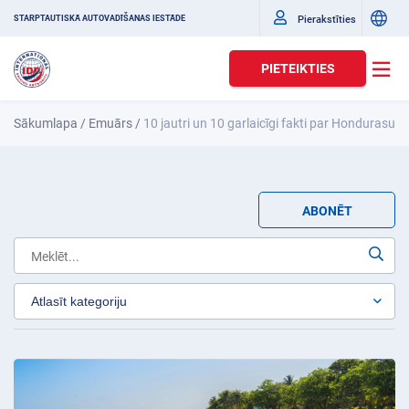
Pierakstīties
STARPTAUTISKĀ AUTOVADĪŠANAS IESTĀDE
PIETEIKTIES
Sākumlapa
/
Emuārs
/
10 jautri un 10 garlaicīgi fakti par Hondurasu
ABONĒT