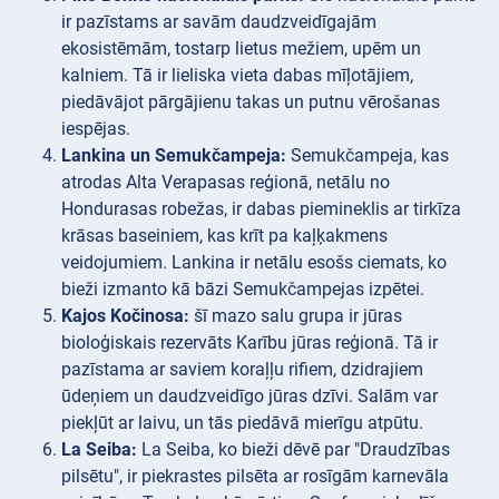
ir pazīstams ar savām daudzveidīgajām
ekosistēmām, tostarp lietus mežiem, upēm un
kalniem. Tā ir lieliska vieta dabas mīļotājiem,
piedāvājot pārgājienu takas un putnu vērošanas
iespējas.
Lankina un Semukčampeja:
Semukčampeja, kas
atrodas Alta Verapasas reģionā, netālu no
Hondurasas robežas, ir dabas piemineklis ar tirkīza
krāsas baseiniem, kas krīt pa kaļķakmens
veidojumiem. Lankina ir netālu esošs ciemats, ko
bieži izmanto kā bāzi Semukčampejas izpētei.
Kajos Kočinosa:
šī mazo salu grupa ir jūras
bioloģiskais rezervāts Karību jūras reģionā. Tā ir
pazīstama ar saviem koraļļu rifiem, dzidrajiem
ūdeņiem un daudzveidīgo jūras dzīvi. Salām var
piekļūt ar laivu, un tās piedāvā mierīgu atpūtu.
La Seiba:
La Seiba, ko bieži dēvē par "Draudzības
pilsētu", ir piekrastes pilsēta ar rosīgām karnevāla