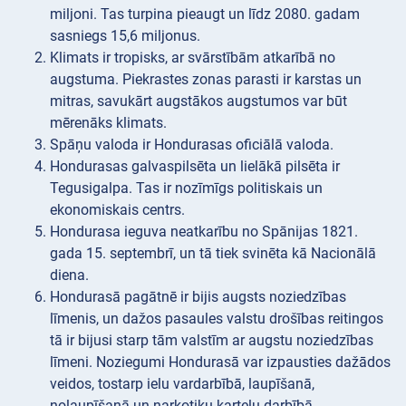
miljoni. Tas turpina pieaugt un līdz 2080. gadam
sasniegs 15,6 miljonus.
Klimats ir tropisks, ar svārstībām atkarībā no
augstuma. Piekrastes zonas parasti ir karstas un
mitras, savukārt augstākos augstumos var būt
mērenāks klimats.
Spāņu valoda ir Hondurasas oficiālā valoda.
Hondurasas galvaspilsēta un lielākā pilsēta ir
Tegusigalpa. Tas ir nozīmīgs politiskais un
ekonomiskais centrs.
Hondurasa ieguva neatkarību no Spānijas 1821.
gada 15. septembrī, un tā tiek svinēta kā Nacionālā
diena.
Hondurasā pagātnē ir bijis augsts noziedzības
līmenis, un dažos pasaules valstu drošības reitingos
tā ir bijusi starp tām valstīm ar augstu noziedzības
līmeni. Noziegumi Hondurasā var izpausties dažādos
veidos, tostarp ielu vardarbībā, laupīšanā,
nolaupīšanā un narkotiku karteļu darbībā.