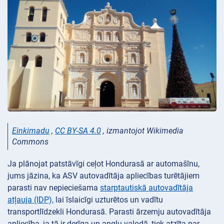
Einkimadu
,
CC BY-SA 4.0
, izmantojot Wikimedia
Commons
Ja plānojat patstāvīgi ceļot Hondurasā ar automašīnu,
jums jāzina, ka ASV autovadītāja apliecības turētājiem
parasti nav nepieciešama
starptautiskā autovadītāja
atļauja (IDP),
lai īslaicīgi uzturētos un vadītu
transportlīdzekli Hondurasā. Parasti ārzemju autovadītāja
apliecība, ja tā ir derīga un angļu valodā, tiek atzīta par