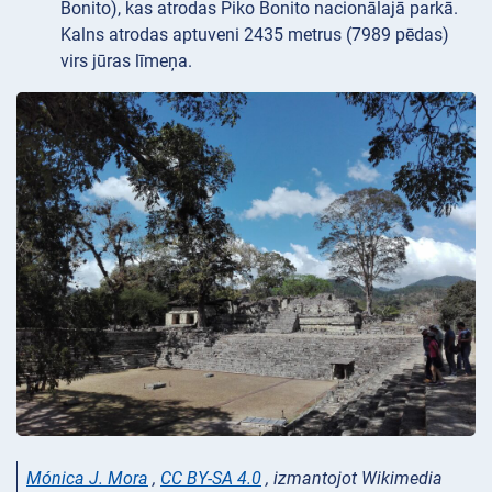
Bonito), kas atrodas Piko Bonito nacionālajā parkā.
Kalns atrodas aptuveni 2435 metrus (7989 pēdas)
virs jūras līmeņa.
Mónica J. Mora
,
CC BY-SA 4.0
, izmantojot Wikimedia