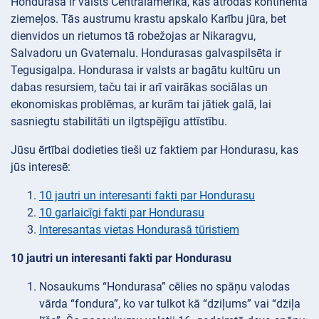
Hondurasa ir valsts Centrālamerikā, kas atrodas kontinenta
ziemeļos. Tās austrumu krastu apskalo Karību jūra, bet
dienvidos un rietumos tā robežojas ar Nikaragvu,
Salvadoru un Gvatemalu. Hondurasas galvaspilsēta ir
Tegusigalpa. Hondurasa ir valsts ar bagātu kultūru un
dabas resursiem, taču tai ir arī vairākas sociālas un
ekonomiskas problēmas, ar kurām tai jātiek galā, lai
sasniegtu stabilitāti un ilgtspējīgu attīstību.
Jūsu ērtībai dodieties tieši uz faktiem par Hondurasu, kas
jūs interesē:
10 jautri un interesanti fakti par Hondurasu
10 garlaicīgi fakti par Hondurasu
Interesantas vietas Hondurasā tūristiem
10 jautri un interesanti fakti par Hondurasu
Nosaukums “Hondurasa” cēlies no spāņu valodas
vārda “fondura”, ko var tulkot kā “dziļums” vai “dziļa