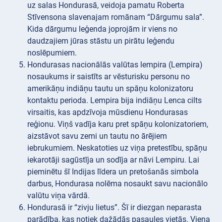
uz salas Hondurasā, veidoja pamatu Roberta
Stīvensona slavenajam romānam “Dārgumu sala”.
Kida dārgumu leģenda joprojām ir viens no
daudzajiem jūras stāstu un pirātu leģendu
noslēpumiem.
Hondurasas nacionālās valūtas lempira (Lempira)
nosaukums ir saistīts ar vēsturisku personu no
amerikāņu indiāņu tautu un spāņu kolonizatoru
kontaktu perioda. Lempira bija indiāņu Lenca cilts
virsaitis, kas apdzīvoja mūsdienu Hondurasas
reģionu. Viņš vadīja karu pret spāņu kolonizatoriem,
aizstāvot savu zemi un tautu no ārējiem
iebrukumiem. Neskatoties uz viņa pretestību, spāņu
iekarotāji sagūstīja un sodīja ar nāvi Lempiru. Lai
pieminētu šī Indijas līdera un pretošanās simbola
darbus, Hondurasa nolēma nosaukt savu nacionālo
valūtu viņa vārdā.
Hondurasā ir “zivju lietus”. Šī ir diezgan neparasta
parādība, kas notiek dažādās pasaules vietās. Viena