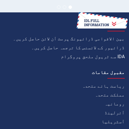
کیسے
بین الاقوامی ڈرائیونگ پرمٹ آن لائن حاصل کریں۔
ڈرائیور کے لائسنس کا ترجمہ حاصل کریں۔
IDA سے ٹریول ملحق پروگرام
مقبول مقامات
ریاست ہائے متحدہ
مملکت متحدہ
رومانیہ
آئرلینڈ
آسٹریلیا