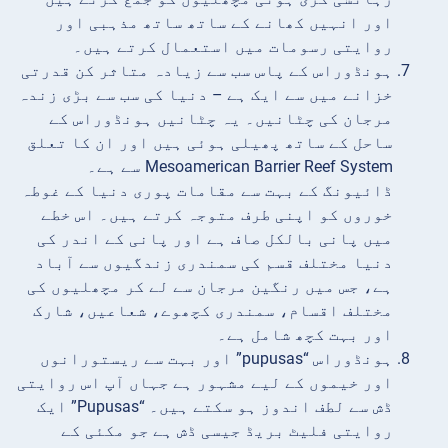
اور انہیں کھانے کے ساتھ ساتھ مذہبی اور
روایتی رسومات میں استعمال کرتے ہیں۔
ہونڈوراس کے پاس سب سے زیادہ متاثر کن قدرتی
خزانے میں سے ایک ہے – دنیا کی سب سے بڑی زندہ
مرجان کی چٹانیں۔ یہ چٹانیں ہونڈوراس کے
ساحل کے ساتھ پھیلی ہوئی ہیں اور ان کا تعلق
Mesoamerican Barrier Reef System سے ہے۔
ڈائیونگ کے بہت سے مقامات پوری دنیا کے غوطہ
خوروں کو اپنی طرف متوجہ کرتے ہیں۔ اس خطے
میں پانی بالکل صاف ہے اور پانی کے اندر کی
دنیا مختلف قسم کی سمندری زندگیوں سے آباد
ہے، جس میں رنگین مرجان سے لے کر مچھلیوں کی
مختلف اقسام، سمندری کچھوے، شعاعیں، شارک
اور بہت کچھ شامل ہے۔
ہونڈوراس “pupusas” اور بہت سے ریستورانوں
اور خیموں کے لیے مشہور ہے جہاں آپ اس روایتی
ڈش سے لطف اندوز ہو سکتے ہیں۔ “Pupusas” ایک
روایتی فلیٹ بریڈ جیسی ڈش ہے جو مکئی کے