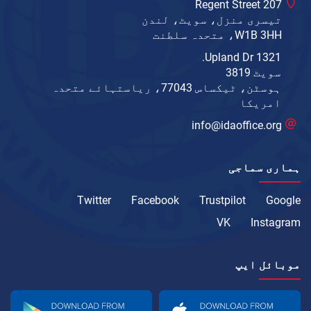
207 Regent Street
تیسری منزل، سویٹ، لندن
W1B 3HH، متحدہ سلطنت
1321 Upland Dr.
سویٹ 3819
ہوسٹن، ٹیکساس 77043، ریاستہائے متحدہ
امریکا
info@idaoffice.org
ہماری سماجی
Twitter
Facebook
Trustpilot
Google
VK
Instagram
موبائل ایپ