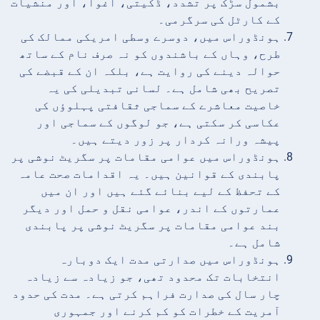
بشمول سڑک پر تشدد، ڈکیتی، اغوا، اور منشیات
کے کارٹل کی سرگرمی۔
ہونڈوراس میں، دوسرے وسطی امریکی ممالک کی
طرح، وہاں کے باشندوں کو نہ صرف نام کے ساتھ
حوالہ دینے کی روایت ہے، بلکہ ان کے قبضے کی
تصریح بھی شامل ہے۔ لسانی تبدیلی کی یہ
خاصیت معاشرے کے سماجی ثقافتی پہلوؤں کی
عکاسی کر سکتی ہے، جو لوگوں کے سماجی اور
پیشہ ورانہ کردار پر زور دیتے ہیں۔
ہونڈوراس میں عوامی مقامات پر سگریٹ نوشی پر
پابندی کے قوانین ہیں۔ یہ اقدامات صحت عامہ
کے تحفظ کے لیے بنائے گئے ہیں اور ان میں
عمارتوں کے اندر، عوامی نقل و حمل اور دیگر
بند عوامی مقامات پر سگریٹ نوشی پر پابندی
شامل ہے۔
ہونڈوراس میں صدارتی مدت ایک دوبارہ
انتخابات تک محدود تھی، جو زیادہ سے زیادہ
چار سال کی صدارت فراہم کرتی ہے۔ مدت کی حدود
آمریت کے خطرات کو کم کرنے اور جمہوری