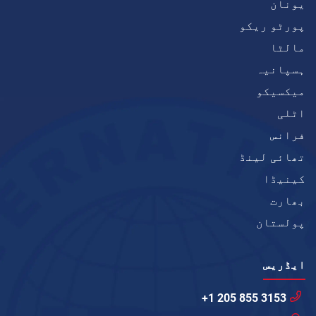
یونان
پورٹو ریکو
مالٹا
ہسپانیہ
میکسیکو
اٹلی
فرانس
تھائی لینڈ
کینیڈا
بھارت
پولستان
ایڈریس
+1 205 855 3153