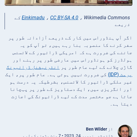
CC BY-SA 4.0
،
Einkimadu
، Wikimedia Commons کے
ذریعے
اگر آپ ہنڈوراس میں کار کے ذریعے آزادانہ طور پر
سفر کرنے کا منصوبہ بنا رہے ہیں، تو آپ کو یہ
جاننے کی ضرورت ہے کہ امریکی ڈرائیور کے لائسنس
ہولڈرز کو ہونڈوراس میں عارضی طور پر رہنے اور
گاڑی چلانے کے لیے عام طور پر
انٹرنیشنل ڈرائیونگ
پرمٹ (IDP)
کی ضرورت نہیں ہوتی ہے۔ عام طور پر، ایک
غیر ملکی ڈرائیور کا لائسنس، بشرطیکہ یہ درست ہو
اور انگریزی میں، ایک دستاویز کے طور پر پہچانا
جاتا ہے جو مختصر مدت کے لیے ڈرائیونگ کی اجازت
دیتا ہے۔
از
Ben Wilder
شائع شدہ نومبر 24, 2023 • 7 منٹ پڑھنے کے لیے