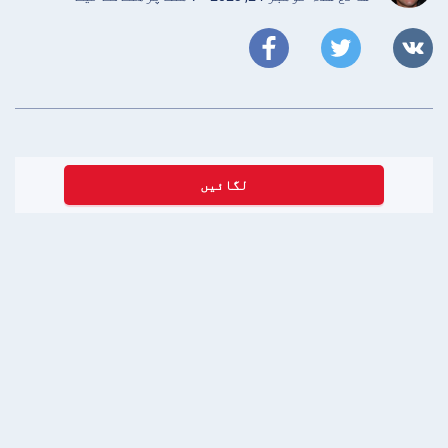
لگائیں