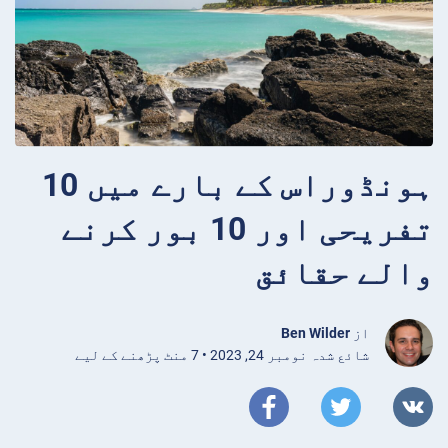
ہونڈوراس کے بارے میں 10
تفریحی اور 10 بور کرنے
والے حقائق
از
Ben Wilder
شائع شدہ نومبر 24, 2023 • 7 منٹ پڑھنے کے لیے