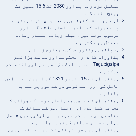
مسلسل بڑھ رہا ہے اور 2080 تک 15.6 ملین تک
پہنچ جائے گا۔
آب و ہوا اشنکٹبندیی ہے، اونچائی کی بنیاد
پر تغیرات کے ساتھ۔ ساحلی علاقے گرم اور
مرطوب ہوتے ہیں، جبکہ زیادہ بلندی زیادہ
معتدل ہو سکتی ہے۔
ہسپانوی ہونڈوراس کی سرکاری زبان ہے۔
ہنڈوراس کا دارالحکومت اور سب سے بڑا شہر
Tegucigalpa ہے۔ یہ ایک بڑا سیاسی اور اقتصادی
مرکز ہے۔
ہونڈوراس نے 15 ستمبر 1821 کو اسپین سے آزادی
حاصل کی اور اسے قومی دن کے طور پر منایا
جاتا ہے۔
ہونڈوراس نے ماضی میں اعلی درجے کے جرائم کا
تجربہ کیا ہے، اور دنیا بھر کے ممالک کی
حفاظتی درجہ بندی میں، یہ ان لوگوں میں شامل
رہا ہے جہاں جرائم کی شرح زیادہ ہے۔
ہونڈوراس میں جرائم کئی شکلیں لے سکتے ہیں،