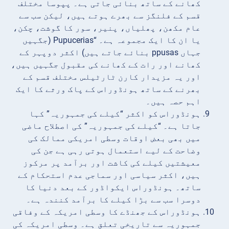
کھانے کے ساتھ بنائی جاتی ہے۔ پپوسا مختلف
قسم کے فلنگز سے بھرے ہوتے ہیں، لیکن سب سے
عام مکھن، پھلیاں، پنیر، سور کا گوشت، چکن،
یا ان کا ایک مجموعہ ہے۔ “Pupucerias (جگہیں
جہاں ppusas بنائے جاتے ہیں) اکثر دوپہر کے
کھانے اور رات کے کھانے کی مقبول جگہیں ہیں،
اور یہ مزیدار کارن ٹارٹیلس مختلف قسم کے
بھرنے کے ساتھ ہونڈوراس کے پاک ورثے کا ایک
اہم حصہ ہیں۔
ہونڈوراس کو اکثر “کیلے کی جمہوریہ” کہا
جاتا ہے۔ “کیلے کی جمہوریہ” کی اصطلاح ماضی
میں بھی بعض اوقات وسطی امریکی ممالک کی
وضاحت کے لیے استعمال ہوتی رہی ہے جن کی
معیشتیں کیلے کی کاشت اور برآمد پر مرکوز
ہیں، اکثر سیاسی اور سماجی عدم استحکام کے
ساتھ۔ ہونڈوراس ایکواڈور کے بعد دنیا کا
دوسرا سب سے بڑا کیلے کا برآمد کنندہ ہے۔
ہونڈوراس کے جھنڈے کا وسطی امریکہ کے وفاقی
جمہوریہ سے تاریخی تعلق ہے۔ وسطی امریکہ کی