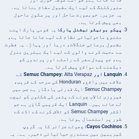
سنورکلنگ کے لیے ایک مقبول مقام بناتا ہے۔
یہ جزیرہ خوبصورت ساحل اور پر سکون ماحول
بھی پیش کرتا ہے۔
پیکو بونیٹو نیشنل پارک:
یہ قومی پارک اپنے
متنوع ماحولیاتی نظام کے لیے جانا جاتا ہے،
بشمول برساتی جنگلات، دریا اور پہاڑ۔ یہ فطرت
سے محبت کرنے والوں کے لیے ایک بہترین منزل
ہے، جو پیدل سفر کے راستے اور پرندوں کو
دیکھنے کے مواقع پیش کرتا ہے۔
Lanquin اور Semuc Champey:
Alta Verapaz کے
علاقے میں واقع، Honduran کی سرحد کے قریب،
Semuc Champey ایک قدرتی یادگار ہے جس میں
فیروزی تالاب چونے کے پتھر کی شکلوں کو نیچے
لے جاتے ہیں۔ Lanquin ایک قریبی گاؤں ہے جو
اکثر Semuc Champey کو تلاش کرنے کے اڈے کے
طور پر استعمال ہوتا ہے۔
Cayos Cochinos:
چھوٹے جزائر کا یہ گروپ
کیریبین میں سمندری حیاتیاتی ذخیرہ ہے۔ یہ