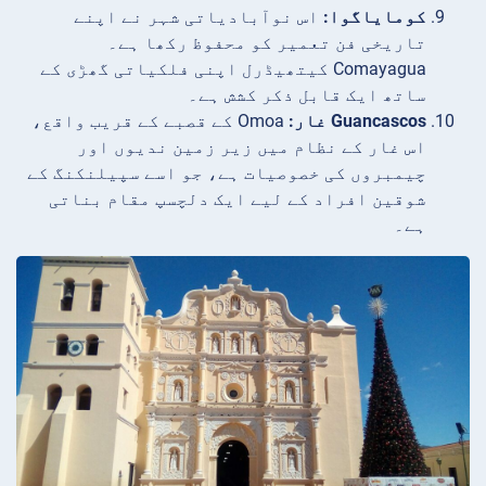
کومایاگوا:
اس نوآبادیاتی شہر نے اپنے
تاریخی فن تعمیر کو محفوظ رکھا ہے۔
Comayagua کیتھیڈرل اپنی فلکیاتی گھڑی کے
ساتھ ایک قابل ذکر کشش ہے۔
Guancascos غار:
Omoa کے قصبے کے قریب واقع،
اس غار کے نظام میں زیر زمین ندیوں اور
چیمبروں کی خصوصیات ہے، جو اسے سپیلنکنگ کے
شوقین افراد کے لیے ایک دلچسپ مقام بناتی
ہے۔