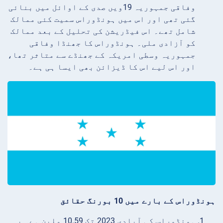
وفاقی جمہوریہ 19ویں صدی کے اوائل میں بنائی
گئی تھی اور اس میں ہونڈوراس سمیت کئی ممالک
شامل تھے۔ اس فیڈریشن کی تحلیل کے بعد ممالک
کو آزادی ملی۔ ہونڈوراس کا جھنڈا وفاقی
جمہوریہ وسطی امریکہ کے جھنڈے سے متاثر تھا،
اور اس لیے اس کا ڈیزائن بھی ایسا ہی ہے۔
ہونڈوراس کے بارے میں 10 بورنگ حقائق
ہونڈوراس کی آبادی 2023 تک 10.59 ملین ہے۔ یہ