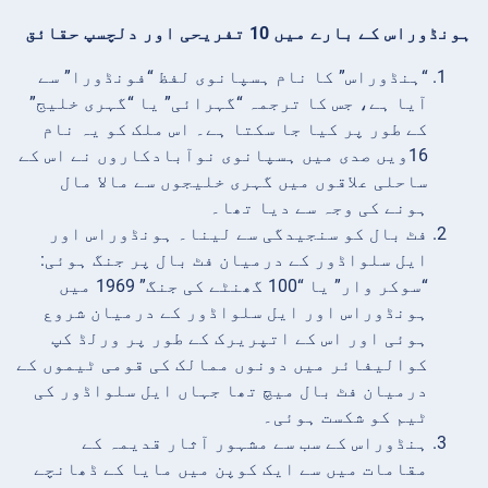
ہونڈوراس کے بارے میں 10 تفریحی اور دلچسپ حقائق
“ہنڈوراس” کا نام ہسپانوی لفظ “فونڈورا” سے
آیا ہے، جس کا ترجمہ “گہرائی” یا “گہری خلیج”
کے طور پر کیا جا سکتا ہے۔ اس ملک کو یہ نام
16ویں صدی میں ہسپانوی نوآبادکاروں نے اس کے
ساحلی علاقوں میں گہری خلیجوں سے مالا مال
ہونے کی وجہ سے دیا تھا۔
فٹ بال کو سنجیدگی سے لینا۔ ہونڈوراس اور
ایل سلواڈور کے درمیان فٹ بال پر جنگ ہوئی:
“سوکر وار” یا “100 گھنٹے کی جنگ” 1969 میں
ہونڈوراس اور ایل سلواڈور کے درمیان شروع
ہوئی اور اس کے اتپریرک کے طور پر ورلڈ کپ
کوالیفائر میں دونوں ممالک کی قومی ٹیموں کے
درمیان فٹ بال میچ تھا جہاں ایل سلواڈور کی
ٹیم کو شکست ہوئی۔
ہنڈوراس کے سب سے مشہور آثار قدیمہ کے
مقامات میں سے ایک کوپن میں مایا کے ڈھانچے