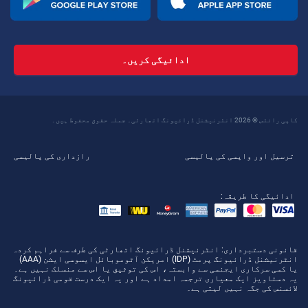
ادائیگی کریں۔
کاپی رائٹس © 2026 انٹرنیشنل ڈرائیونگ اتھارٹی۔ جملہ حقوق محفوظ ہیں۔
ترسیل اور واپسی کی پالیسی
رازداری کی پالیسی
ادائیگی کا طریقہ:
قانونی دستبرداری
: انٹرنیشنل ڈرائیونگ اتھارٹی کی طرف سے فراہم کردہ
انٹرنیشنل ڈرائیونگ پرمٹ (IDP) امریکن آٹوموبائل ایسوسی ایشن (AAA)
یا کسی سرکاری ایجنسی سے وابستہ، اس کی توثیق یا اس سے منسلک نہیں ہے۔
یہ دستاویز ایک معیاری ترجمہ امداد ہے اور یہ ایک درست قومی ڈرائیونگ
لائسنس کی جگہ نہیں لیتی ہے۔