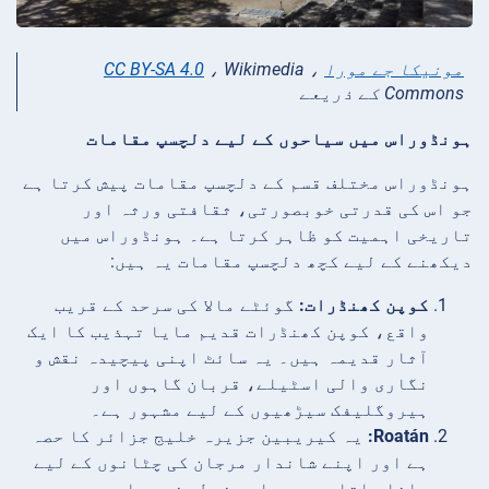
مونیکا جے مورا
،
، Wikimedia
CC BY-SA 4.0
Commons کے ذریعے
ہونڈوراس میں سیاحوں کے لیے دلچسپ مقامات
ہونڈوراس مختلف قسم کے دلچسپ مقامات پیش کرتا ہے
جو اس کی قدرتی خوبصورتی، ثقافتی ورثہ اور
تاریخی اہمیت کو ظاہر کرتا ہے۔ ہونڈوراس میں
دیکھنے کے لیے کچھ دلچسپ مقامات یہ ہیں:
کوپن کھنڈرات:
گوئٹے مالا کی سرحد کے قریب
واقع، کوپن کھنڈرات قدیم مایا تہذیب کا ایک
آثار قدیمہ ہیں۔ یہ سائٹ اپنی پیچیدہ نقش و
نگاری والی اسٹیلے، قربان گاہوں اور
ہیروگلیفک سیڑھیوں کے لیے مشہور ہے۔
Roatán:
یہ کیریبین جزیرہ خلیج جزائر کا حصہ
ہے اور اپنے شاندار مرجان کی چٹانوں کے لیے
جانا جاتا ہے، جو اسے غوطہ خوری اور