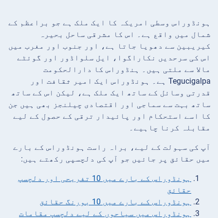
ہونڈوراس وسطی امریکہ کا ایک ملک ہے جو براعظم کے
شمال میں واقع ہے۔ اس کا مشرقی ساحل بحیرہ
کیریبین سے دھویا جاتا ہے، اور جنوب اور مغرب میں
اس کی سرحدیں نکاراگوا، ایل سلواڈور اور گوئٹے
مالا سے ملتی ہیں۔ ہنڈوراس کا دارالحکومت
Tegucigalpa ہے۔ ہونڈوراس ایک امیر ثقافت اور
قدرتی وسائل کے ساتھ ایک ملک ہے، لیکن اس کے ساتھ
ساتھ بہت سے سماجی اور اقتصادی چیلنجز بھی ہیں جن
کا اسے استحکام اور پائیدار ترقی کے حصول کے لیے
مقابلہ کرنا چاہیے۔
آپ کی سہولت کے لیے، براہ راست ہونڈوراس کے بارے
میں حقائق پر جائیں جو آپ کی دلچسپی رکھتے ہیں:
ہونڈوراس کے بارے میں 10 تفریحی اور دلچسپ
حقائق
ہونڈوراس کے بارے میں 10 بورنگ حقائق
ہونڈوراس میں سیاحوں کے لیے دلچسپ مقامات