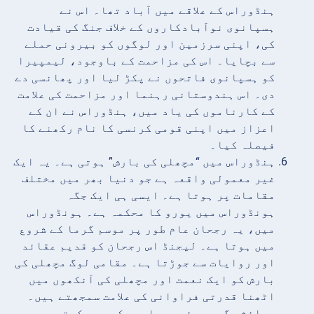
ہنڈوراس کے علاقے میں آباد تھا۔ اس نے
ہسپانوی نوآبادکاروں کے خلاف جنگ کی قیادت
کی، اپنی سرزمین اور لوگوں کو بیرونی حملے
سے بچایا۔ اس کی مزاحمت کے باوجود، لیمپیرا
کو ہسپانوی فاتحوں نے پکڑ لیا اور پھانسی دے
دی۔ اس ہندوستانی رہنما اور مزاحمت کی علامت
کے کارناموں کی یاد میں، ہنڈوراس نے ان کے
اعزاز میں اپنی قومی کرنسی کا نام رکھنے کا
فیصلہ کیا۔
ہنڈوراس میں “مچھلی کی بارش” ہوتی ہے۔ یہ ایک
غیر معمولی واقعہ ہے جو دنیا بھر میں مختلف
مقامات پر ہوتا ہے۔ ایسی ہی ایک جگہ
ہونڈوراس میں یورو کا محکمہ ہے۔ ہونڈوراس
میں، یہ رجحان عام طور پر موسم گرما کے شروع
میں ہوتا ہے۔ لیجنڈ اس رجحان کو قدیم عقائد
اور روایات سے جوڑتا ہے۔ مقامی لوگ مچھلی کی
بارش کو ایک نعمت اور مچھلی کی آنکھوں میں
اٹھنا قدرتی فراوانی کی علامت سمجھتے ہیں۔
رہائشی گری ہوئی مچھلیوں کو جمع کرتے ہیں