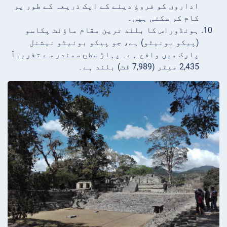
اداروں کو فروغ دینے کے ایک ذریعہ کے طور پر
کام کر سکتی ہیں۔
ہونڈوراس کا بلند ترین مقام ماؤنٹ پکاسو
(پیکو بونیٹو) ہے، جو پیکو بونیٹو نیشنل
پارک میں واقع ہے۔ پہاڑ سطح سمندر سے تقریباً
2,435 میٹر (7,989 فٹ) بلند ہے۔