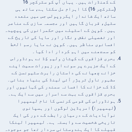
کے کھنڈرات ہیں۔ یہاں آپ کو سٹرکچر 16
(سٹرکچر 16) کا اہرام مل سکتا ہے، ساتھ ہی
ساتھ ایک شاندار ایکروپولس جس میں متعدد
سٹیل، قربان گاہیں اور مجسمہ سازی کے عناصر
ہیں۔ کوپن کے اسٹیلے میں حکمرانوں کی پیچیدہ
اور تفصیلی نقش و نگار اور مایا کی تاریخ کے
افسانوی مناظر ہیں۔ کوپن نے مایا رسم الخط
کو سمجھنے میں اہم کردار ادا کیا۔
بحری قزاقوں کے کپتان ولیم کِڈ نے ہونڈوراس
کے ایک جزیرے پر سونے اور زیورات سمیت اپنے
خزانے چھپانے کی داستان رابرٹ سٹیونسن کے
مشہور ناول ٹریژر آئی لینڈ کی بنیاد بنائی۔
کڈ کے خزانے کا افسانہ سمندر کی کہانیوں اور
بحری قزاقوں کے بہت سے اسرار میں سے ایک ہے۔
ہونڈوراس کی قومی کرنسی کا نام لیمپیرا
(لیمپیرا) امریڈین لوگوں اور ہسپانوی
نوآبادیات کے درمیان رابطے کے دور کی ایک
تاریخی شخصیت سے وابستہ ہے۔ لیمپیرا لینکا
قبیلے کا ایک ہندوستانی سردار تھا جو موجودہ