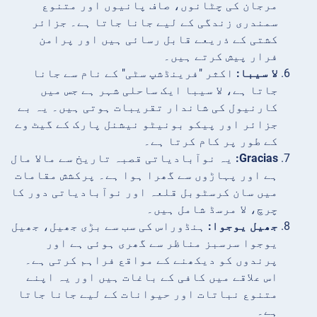
مرجان کی چٹانوں، صاف پانیوں اور متنوع
سمندری زندگی کے لیے جانا جاتا ہے۔ جزائر
کشتی کے ذریعے قابل رسائی ہیں اور پرامن
فرار پیش کرتے ہیں۔
لا سیبا:
اکثر "فرینڈشپ سٹی" کے نام سے جانا
جاتا ہے، لا سیبا ایک ساحلی شہر ہے جس میں
کارنیول کی شاندار تقریبات ہوتی ہیں۔ یہ بے
جزائر اور پیکو بونیٹو نیشنل پارک کے گیٹ وے
کے طور پر کام کرتا ہے۔
Gracias:
یہ نوآبادیاتی قصبہ تاریخ سے مالا مال
ہے اور پہاڑوں سے گھرا ہوا ہے۔ پرکشش مقامات
میں سان کرسٹوبل قلعہ اور نوآبادیاتی دور کا
چرچ، لا مرسڈ شامل ہیں۔
جھیل یوجوا:
ہنڈوراس کی سب سے بڑی جھیل، جھیل
یوجوا سرسبز مناظر سے گھری ہوئی ہے اور
پرندوں کو دیکھنے کے مواقع فراہم کرتی ہے۔
اس علاقے میں کافی کے باغات ہیں اور یہ اپنے
متنوع نباتات اور حیوانات کے لیے جانا جاتا
ہے۔