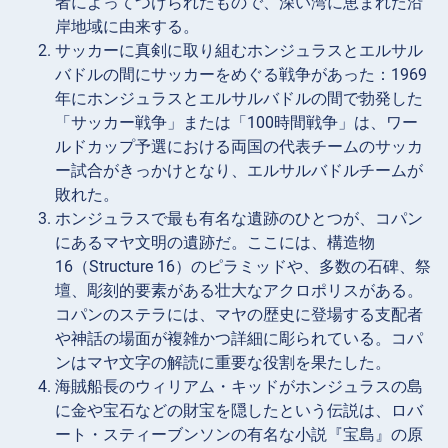
者によってつけられたもので、深い湾に恵まれた沿
岸地域に由来する。
サッカーに真剣に取り組むホンジュラスとエルサル
バドルの間にサッカーをめぐる戦争があった：1969
年にホンジュラスとエルサルバドルの間で勃発した
「サッカー戦争」または「100時間戦争」は、ワー
ルドカップ予選における両国の代表チームのサッカ
ー試合がきっかけとなり、エルサルバドルチームが
敗れた。
ホンジュラスで最も有名な遺跡のひとつが、コパン
にあるマヤ文明の遺跡だ。ここには、構造物
16（Structure 16）のピラミッドや、多数の石碑、祭
壇、彫刻的要素がある壮大なアクロポリスがある。
コパンのステラには、マヤの歴史に登場する支配者
や神話の場面が複雑かつ詳細に彫られている。コパ
ンはマヤ文字の解読に重要な役割を果たした。
海賊船長のウィリアム・キッドがホンジュラスの島
に金や宝石などの財宝を隠したという伝説は、ロバ
ート・スティーブンソンの有名な小説『宝島』の原