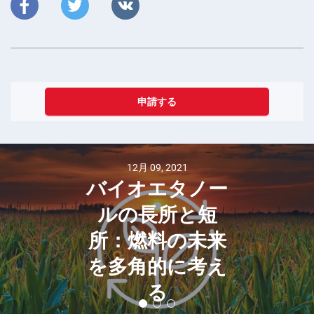
申請する
12月 09, 2021
バイオエタノー
ルの長所と短
所：燃料の未来
を多角的に考え
る