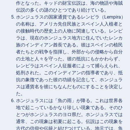
作となった。キッドの財宝伝説は、海の物語や海賊
伝説の多くの謎のひとつであり続けている。
ホンジュラスの国家通貨であるレンピラ（Lempira）
の名称は、アメリカ先住民族とスペイン人入植者と
の接触時代の歴史上の人物に関連している。レンピ
ラは、現在のホンジュラス地方に住んでいたレンカ
族のインディアン酋長である。彼はスペインの植民
者たちとの戦争を指揮し、外部からの侵略から自分
の土地と人々を守った。彼の抵抗にもかかわらず、
レンピラはスペイン人征服者によって捕らえられ、
処刑された。このインディアンの指導者であり、抵
抗の象徴であった彼の功績を記念して、ホンジュラ
スは通貨名を彼にちなんだものにすることを決定し
た。
ホンジュラスには「魚の雨」が降る。これは世界各
地で起こっているかなり珍しい現象である。そのひ
とつがホンジュラスのヨロ県だ。ホンジュラスでは
通常、この現象は初夏に起こる。伝説はこの現象を
古代の信仰や伝統と結びつけている。地元では、魚