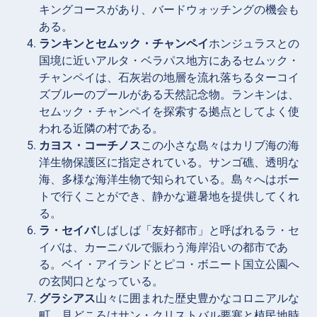
キングコースがあり、バードウォッチングの機会も
ある。
ランキンとセムック・チャンペイ
ホンジュラスとの
国境に近いアルタ・ベラパス地方にあるセムック・
チャンペイは、石灰岩の地層を流れ落ちるターコイ
ズブルーのプールがある天然記念物。ランキンは、
セムック・チャンペイを探索する拠点としてよく使
われる近隣の村である。
カヨス・コーチノス
この小さな島々はカリブ海の海
洋生物保護区に指定されている。サンゴ礁、透明な
海、多様な海洋生物で知られている。島々へはボー
トで行くことができ、静かな避暑地を提供してくれ
る。
ラ・セイバ
しばしば「友好都市」と呼ばれるラ・セ
イバは、カーニバルで賑わう海岸沿いの都市であ
る。ベイ・アイランドとピコ・ボニート国立公園へ
の玄関口となっている。
グラシアス
山々に囲まれた歴史豊かなコロニアルな
町。見どころはサン・クリストバル要塞と植民地時