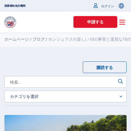
国際運転免許機関
ログイン
申請する
ホームページ
/
ブログ
/
ホンジュラスの楽しい10の事実と退屈な10
購読する