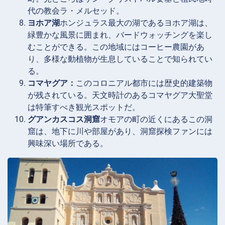
代の教会ラ・メルセッド。
ヨホア湖
ホンジュラス最大の湖であるヨホア湖は、
緑豊かな風景に囲まれ、バードウォッチングを楽し
むことができる。この地域にはコーヒー農園があ
り、多様な動植物が生息していることで知られてい
る。
コマヤグア：
このコロニアル都市には歴史的建築物
が残されている。天文時計のあるコマヤグア大聖堂
は特筆すべき観光スポットだ。
グアンカスコス洞窟
オモアの町の近くにあるこの洞
窟は、地下に川や部屋があり、洞窟探検ファンには
興味深い場所である。