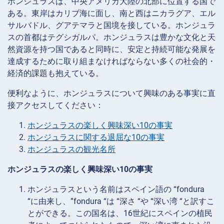
ホンジュラスは、中央アメリカ大陸の北部に位置する国で
ある。東岸はカリブ海に面し、南と西はニカラグア、エル
サルバドル、グアテマラと国境を接している。ホンジュラ
スの首都はテグシガルパ。ホンジュラスは豊かな文化と天
然資源を持つ国であると同時に、安定と持続可能な発展を
達成するために取り組まなければならない多くの社会的・
経済的課題も抱えている。
便利なように、ホンジュラスについて興味のある事実に直
接アクセスしてください：
ホンジュラスの楽しく興味深い10の事実
ホンジュラスに関する退屈な10の事実
ホンジュラスの観光名所
ホンジュラスの楽しく興味深い10の事実
ホンジュラスという名前はスペイン語の “fondura
“に由来し、”fondura “は “深さ “や “深い湾 “と訳すこ
とができる。この国名は、16世紀にスペインの植民