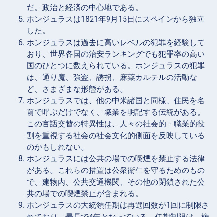
だ。政治と経済の中心地である。
ホンジュラスは1821年9月15日にスペインから独立
した。
ホンジュラスは過去に高いレベルの犯罪を経験して
おり、世界各国の治安ランキングでも犯罪率の高い
国のひとつに数えられている。ホンジュラスの犯罪
は、通り魔、強盗、誘拐、麻薬カルテルの活動な
ど、さまざまな形態がある。
ホンジュラスでは、他の中米諸国と同様、住民を名
前で呼ぶだけでなく、職業を明記する伝統がある。
この言語交替の特異性は、人々の社会的・職業的役
割を重視する社会の社会文化的側面を反映している
のかもしれない。
ホンジュラスには公共の場での喫煙を禁止する法律
がある。これらの措置は公衆衛生を守るためのもの
で、建物内、公共交通機関、その他の閉鎖された公
共の場での喫煙禁止が含まれる。
ホンジュラスの大統領任期は再選回数が1回に制限さ
れており、最長で4年となっている。任期制限は、権