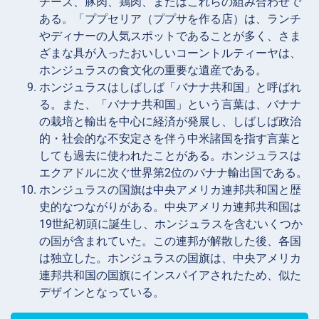
チーズ、豚肉、鶏肉、またはこれらの組み合わせで
ある。「ププセリア（ププサを作る店）は、ランチ
やディナーの人気スポットであることが多く、さま
ざまな具が入ったおいしいコーントルティーヤは、
ホンジュラスの食文化の重要な遺産である。
ホンジュラスはしばしば「バナナ共和国」と呼ばれ
る。また、「バナナ共和国」という言葉は、バナナ
の栽培と輸出を中心に経済が発展し、しばしば政治
的・社会的な不安定さを伴う中米諸国を指す言葉と
しても過去に使われたことがある。ホンジュラスは
エクアドルに次ぐ世界第2位のバナナ輸出国である。
ホンジュラスの国旗は中央アメリカ連邦共和国と歴
史的なつながりがある。中央アメリカ連邦共和国は
19世紀初頭に誕生し、ホンジュラスを含むいくつか
の国が含まれていた。この連邦が解散した後、各国
は独立した。ホンジュラスの国旗は、中央アメリカ
連邦共和国の国旗にインスパイアされたため、似た
デザインとなっている。