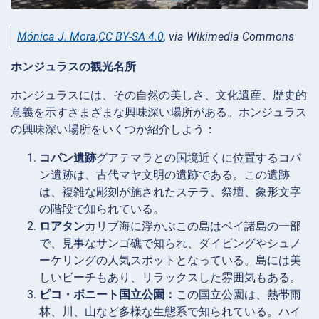
Mónica J. Mora
,
CC BY-SA 4.0
, via Wikimedia Commons
ホンジュラスの観光名所
ホンジュラスには、その自然の美しさ、文化遺産、歴史的
意義を示すさまざまな興味深い場所がある。ホンジュラス
の興味深い場所をいくつか紹介しよう：
コパン遺跡
グアテマラとの国境近くに位置するコパ
ン遺跡は、古代マヤ文明の遺跡である。この遺跡
は、複雑な彫刻が施されたステラ、祭壇、象形文字
の階段で知られている。
ロアタン
カリブ海に浮かぶこの島はベイ諸島の一部
で、見事なサンゴ礁で知られ、ダイビングやシュノ
ーケリングの人気スポットとなっている。島には美
しいビーチもあり、リラックスした雰囲気もある。
ピコ・ボニート国立公園：
この国立公園は、熱帯雨
林、川、山など多様な生態系で知られている。ハイ