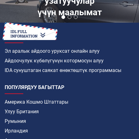
узатуучулар
үчүн маалымат
КАНТИП
Эл аралык айдоого уруксат онлайн алуу
Айдоочулук күбөлүгүнүн котормосун алуу
IDA сунуштаган саякат өнөктөштүк программасы
ПОПУЛЯРДУУ БАГЫТТАР
Америка Кошмо Штаттары
Улуу Британия
Румыния
Ирландия