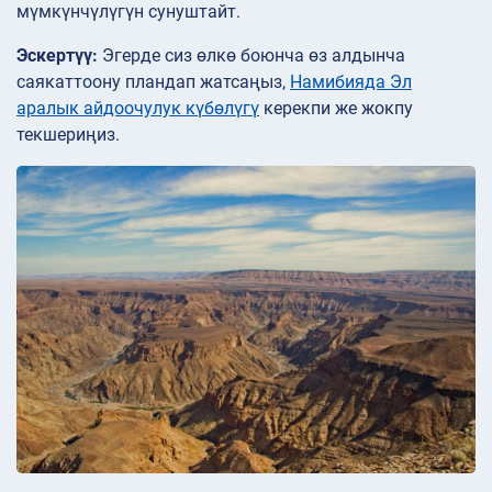
мүмкүнчүлүгүн сунуштайт.
Эскертүү:
Эгерде сиз өлкө боюнча өз алдынча
саякаттоону пландап жатсаңыз,
Намибияда Эл
аралык айдоочулук күбөлүгү
керекпи же жокпу
текшериңиз.