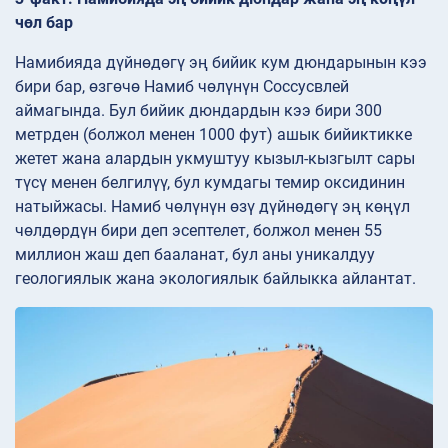
чөл бар
Намибияда дүйнөдөгү эң бийик кум дюндарынын кээ
бири бар, өзгөчө Намиб чөлүнүн Соссусвлей
аймагында. Бул бийик дюндардын кээ бири 300
метрден (болжол менен 1000 фут) ашык бийиктикке
жетет жана алардын укмуштуу кызыл-кызгылт сары
түсү менен белгилүү, бул кумдагы темир оксидинин
натыйжасы. Намиб чөлүнүн өзү дүйнөдөгү эң көңүл
чөлдөрдүн бири деп эсептелет, болжол менен 55
миллион жаш деп бааланат, бул аны уникалдуу
геологиялык жана экологиялык байлыкка айлантат.