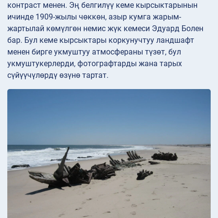
контраст менен. Эң белгилүү кеме кырсыктарынын
ичинде 1909-жылы чөккөн, азыр кумга жарым-
жартылай көмүлгөн немис жүк кемеси Эдуард Болен
бар. Бул кеме кырсыктары коркунучтуу ландшафт
менен бирге укмуштуу атмосфераны түзөт, бул
укмуштукерлерди, фотографтарды жана тарых
сүйүүчүлөрдү өзүнө тартат.