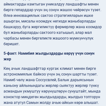
аймактарды камтыган уникалдуу ландшафты менен
бирге гепарддар үчүн эң сонун жашоо чөйрөсүн түзөт.
Өлкө инновациялык сактоо стратегияларын ишке
ашырган, мисалы коомдук негизде жаныбарларды
башкаруу, буга жергиликтүү фермерлер жана коомдор
бул жаныбарларды сактоого катышып, алар мал
чарбасы менен биргеликте жашоого мүмкүнчүлүк
беришет.
5-факт: Намибия жылдыздарды көрүү үчүн сонун
жер
Кең ачык ландшафттар кургак климат менен бирге
астрономиялык байкоо үчүн эң сонун шартты түзөт.
Намиб чөлү жана Соссусвлей, Балык дарыясынын
каньону айлынындагы жерлер сыяктуу жерлер түнкү
асмандын укмуштуу көрүнүштөрүн сунуштайт, мында
коноктор миңдеген жылдыздарды, жылдыз топторун
жана атүгүл Самын жолду ачык-айкын көрө алышат.