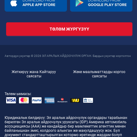
ТӨЛӨМ ЖҮРГҮЗҮҮ
Автордук укуктар © 2026 ЭЛ АРАЛЫК АЙДООЧУЛУК ОРГАН. Бардык укуктар корголгон
Жеткирүү жана Кайтаруу
Жеке маалыматтарды коргоо
саясаты
саясаты
Төлөм ыкмасы:
Юридикалык билдирүү
: Эл аралык айдоочулук органдары тарабынан
берилген Эл аралык айдоочулук уруксаты (IDP) Америка автомобиль
ассоциациясы (ААА) же кандайдыр бир мамлекеттик агенттик менен
байланышкан эмес, колдоого алынган же макулдашуусу жок. Бул
документ стандартташтырылган котормо иретинде жардам болуп