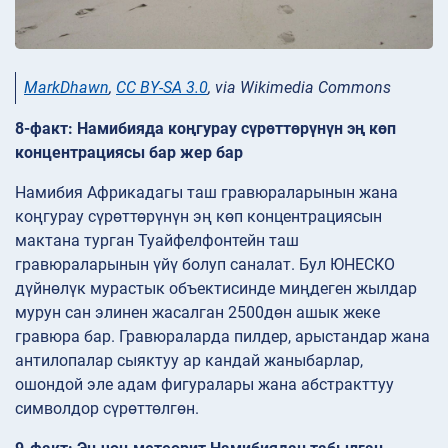
MarkDhawn
,
CC BY-SA 3.0
, via Wikimedia Commons
8-факт: Намибияда коңгурау сүрөттөрүнүн эң көп
концентрациясы бар жер бар
Намибия Африкадагы таш гравюраларынын жана
коңгурау сүрөттөрүнүн эң көп концентрациясын
мактана турган Туайфелфонтейн таш
гравюраларынын үйү болуп саналат. Бул ЮНЕСКО
дүйнөлүк мурастык объектисинде миңдеген жылдар
мурун сан элинен жасалган 2500дөн ашык жеке
гравюра бар. Гравюраларда пилдер, арыстандар жана
антилопалар сыяктуу ар кандай жаныбарлар,
ошондой эле адам фигуралары жана абстракттуу
символдор сүрөттөлгөн.