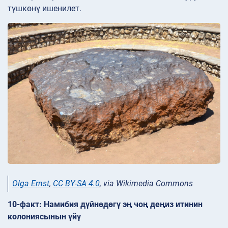
түшкөнү ишенилет.
Olga Ernst
,
CC BY-SA 4.0
, via Wikimedia Commons
10-факт: Намибия дүйнөдөгү эң чоң деңиз итинин
колониясынын үйү