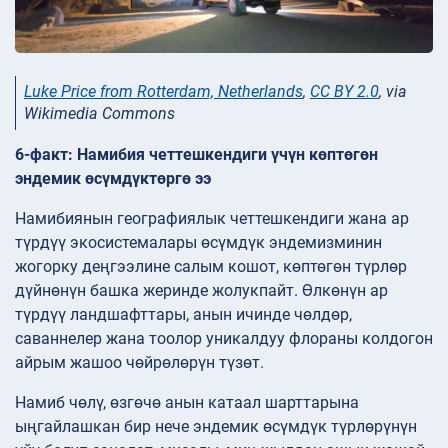
Luke Price from Rotterdam, Netherlands
,
CC BY 2.0
, via
Wikimedia Commons
6-факт: Намибия четтешкендиги үчүн көптөгөн
эндемик өсүмдүктөргө ээ
Намибиянын географиялык четтешкендиги жана ар
түрдүү экосистемалары өсүмдүк эндемизминин
жогорку деңгээлине салым кошот, көптөгөн түрлөр
дүйнөнүн башка жеринде жолукпайт. Өлкөнүн ар
түрдүү ландшафттары, анын ичинде чөлдөр,
саваннелер жана тоолор уникалдуу флораны колдогон
айрым жашоо чөйрөлөрүн түзөт.
Намиб чөлү, өзгөчө анын катаал шарттарына
ыңгайлашкан бир нече эндемик өсүмдүк түрлөрүнүн