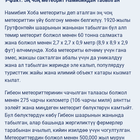
9-факт: Эң чоң метеорит Намибиядан табылган
Намибия Хоба метеориты деп аталган эң чоң
метеориттин үйү болгону менен белгилүү. 1920-жылы
Грутфонтейн шаарынын жанынан табылган бул алп
темир метеорит болжол менен 60 тонна салмакта
жана болжол менен 2,7 х 2,7 х 0,9 метр (8,9 х 8,9 х 2,9
фут) өлчөмүндө. Хоба метеориты өлчөмү үчүн гана
эмес, жакшы сакталган абалы үчүн да уникалдуу
жана ал табылган жеринде эле калып, популярдуу
туристтик жайы жана илимий объект катары кызмат
кылат.
Гибеон метеориттеринин чачылган талаасы болжол
менен 275 чарчы километр (106 чарчы миля) аянтты
ээлейт жана миңдеген метеорит бөлүктөрүн камтыйт.
Бул бөлүктөрдүн көбү Гибеон шаарынын жанында
табылган, алар башында жергиликтүү фермерлер
тарабынан ачылып, кийин изилдөө үчүн чогултулган.
Метеориттердин болжол менен 500,000 жыл мурун