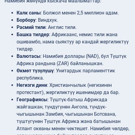
Намибия жөнүндө кыскача маалыматтар:
Калк саны
: Болжол менен 2,5 миллион адам.
Борбору
: Виндхук.
Расмий тили
: Англис тили.
Башка тилдер
: Африкаанс, немис тили жана
ошивамбо, нама сыяктуу ар кандай жергиликтүү
тилдер.
Валютасы
: Намибия доллары (NAD), бул Түштүк
Африка рандына (ZAR) байланышкан.
Өкмөт түзүлүшү
: Унитардык парламенттик
республика.
Негизги дини
: Христианчылык (негизинен
протестант), жергиликтүү ишенимдер да бар.
Географиясы
: Түштүк-батыш Африкада
жайгашкан, түндүгүнөн Ангола, түндүк-
чыгышынан Замбия, чыгышынан Ботсвана,
түштүгүнөн Түштүк Африка жана батышынан
Атлант океаны менен чектешет. Намибия чөлдөр,