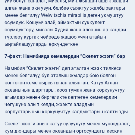
үйү болуп саналат, мисалы, миң жылдан ашык жашай
алган жана эки узун, белбөө сыяктуу жалбырактары
менен белгилүү Welwitschia mirabilis деген укмуштуу
өсүмдүк. Кошумчалай, аймактын суккулент
өсүмдүктөрү, мисалы Худия жана алоэнин ар кандай
түрлөрү кургак чөйрөдө жашоо үчүн атайын
ыңгайлашууларды өркүндөткөн.
7-факт: Намибияда кемелердин “Скелет жээги” бар
Намибия “Скелет жээги” деп аталган жээк тилкеси
менен белгилүү, бул аталыш жылдар бою болгон
көптөгөн кеме кырсыгынан алынган. Катуу Атлант
океанынын шарттары, кооз туман жана коркунучтуу
агымдар менен биргеликте көптөгөн кемелердин
чөгүшүнө алып келди, жээкте алардын
корпустарынын коркунучтуу калдыктарын калтырды.
Скелет жээги анын катуу сулуулугу менен мүнөздөлөт,
кум дюндары менен океандын ортосундагы кескин