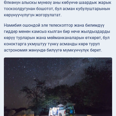
Өлкөнүн алыскы мүнөзү аны көбүнчө шаардык жарык
тоскоолдугунан бошотот, бул асман кубулуштарынын
көрүнүүчүлүгүн жогорулатат.
Намибия ошондой эле телескоптор жана билимдүү
гиддер менен камсыз кылган бир нече жылдыздарды
көрүү турларын жана мейманканаларын өткөрөт, бул
коноктарга укмуштуу түнкү асманды көрө туруп
астрономия жөнүндө билүүгө мүмкүнчүлүк берет.