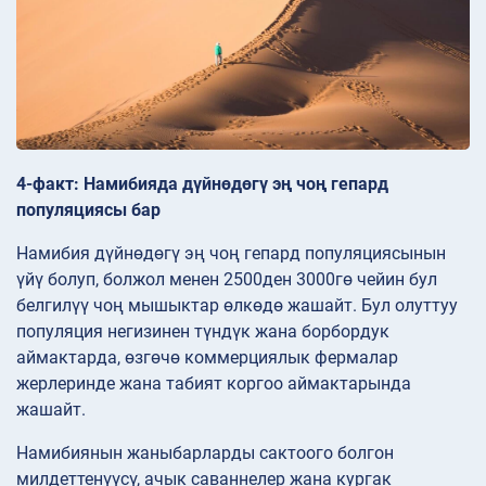
4-факт: Намибияда дүйнөдөгү эң чоң гепард
популяциясы бар
Намибия дүйнөдөгү эң чоң гепард популяциясынын
үйү болуп, болжол менен 2500ден 3000гө чейин бул
белгилүү чоң мышыктар өлкөдө жашайт. Бул олуттуу
популяция негизинен түндүк жана борбордук
аймактарда, өзгөчө коммерциялык фермалар
жерлеринде жана табият коргоо аймактарында
жашайт.
Намибиянын жаныбарларды сактоого болгон
милдеттенүүсү, ачык саваннелер жана кургак