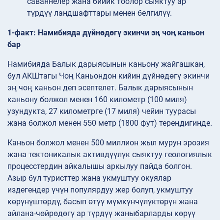
саваннелер жана бийик тоолор сыяктуу ар
түрдүү ландшафттары менен белгилүү.
1-факт: Намибияда дүйнөдөгү экинчи эң чоң каньон
бар
Намибияда Балык дарыясынын каньону жайгашкан,
бул АКШтагы Чоң Каньондон кийин дүйнөдөгү экинчи
эң чоң каньон деп эсептелет. Балык дарыясынын
каньону болжол менен 160 километр (100 миля)
узундукта, 27 километрге (17 миля) чейин туурасы
жана болжол менен 550 метр (1800 фут) тереңдигинде.
Каньон болжол менен 500 миллион жыл мурун эрозия
жана тектоникалык активдүүлүк сыяктуу геологиялык
процесстердин айкалышы аркылуу пайда болгон.
Азыр бул туристтер жана укмуштуу окуялар
издегендер үчүн популярдуу жер болуп, укмуштуу
көрүнүштөрдү, басып өтүү мүмкүнчүлүктөрүн жана
айлана-чөйрөдөгү ар түрдүү жаныбарларды көрүү