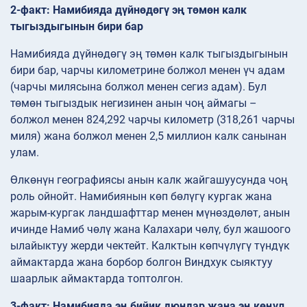
2-факт: Намибияда дүйнөдөгү эң төмөн калк
тыгыздыгынын бири бар
Намибияда дүйнөдөгү эң төмөн калк тыгыздыгынын
бири бар, чарчы километрине болжол менен үч адам
(чарчы милясына болжол менен сегиз адам). Бул
төмөн тыгыздык негизинен анын чоң аймагы –
болжол менен 824,292 чарчы километр (318,261 чарчы
миля) жана болжол менен 2,5 миллион калк санынан
улам.
Өлкөнүн географиясы анын калк жайгашуусунда чоң
роль ойнойт. Намибиянын көп бөлүгү кургак жана
жарым-кургак ландшафттар менен мүнөздөлөт, анын
ичинде Намиб чөлү жана Калахари чөлү, бул жашоого
ылайыктуу жерди чектейт. Калктын көпчүлүгү түндүк
аймактарда жана борбор болгон Виндхук сыяктуу
шаарлык аймактарда топтолгон.
3-факт: Намибияда эң бийик дюндар жана эң көңүл