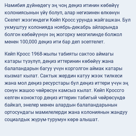
Намибия дүйнөдөгү эң чоң деңиз итинин көбөйүү
колониясынын үйү болуп, алар негизинен өлкөнүн
Скелет жээгиндеги Кейп Кросс урунда жайгашкан. Бул
укмуштуу колонияда ноябрь-декабрь айларында
болгон көбөйүүнүн эң жогорку мезгилинде болжол
менен 100,000 деңиз ити бар деп эсептелет.
Кейп Кросс 1968-жылы табияты сактоо аймагы
катары түзүлүп, деңиз иттеринин көбөйүү жана
балапандарын багуу үчүн корголгон аймак катары
кызмат кылат. Сактык жердин катуу жээк тилкеси
жана мол деңиз ресурстары бул деңиз иттери үчүн эң
сонун жашоо чөйрөсүн камсыз кылат. Кейп Кроссго
келген коноктор деңиз иттерин табигый чөйрөсүндө
байкап, энелер менен алардын балапандарынын
ортосундагы мамилелерди жана колониянын жандуу
социалдык жүрүм-турумун көрө алышат.