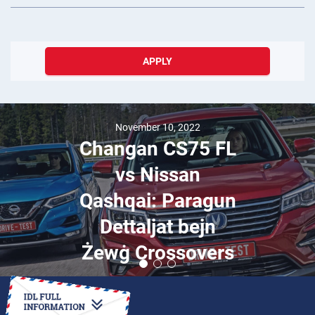
APPLY
November 10, 2022
Changan CS75 FL
vs Nissan
Qashqai: Paragun
Dettaljat bejn
Żewġ Crossovers
HOW TO