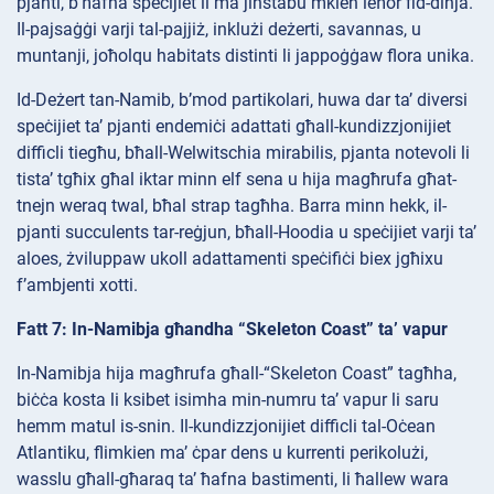
pjanti, b’ħafna speċijiet li ma jinstabu mkien ieħor fid-dinja.
Il-pajsaġġi varji tal-pajjiż, inklużi deżerti, savannas, u
muntanji, joħolqu habitats distinti li jappoġġaw flora unika.
Id-Deżert tan-Namib, b’mod partikolari, huwa dar ta’ diversi
speċijiet ta’ pjanti endemiċi adattati għall-kundizzjonijiet
difficli tiegħu, bħall-Welwitschia mirabilis, pjanta notevoli li
tista’ tgħix għal iktar minn elf sena u hija magħrufa għat-
tnejn weraq twal, bħal strap tagħha. Barra minn hekk, il-
pjanti succulents tar-reġjun, bħall-Hoodia u speċijiet varji ta’
aloes, żviluppaw ukoll adattamenti speċifiċi biex jgħixu
f’ambjenti xotti.
Fatt 7: In-Namibja għandha “Skeleton Coast” ta’ vapur
In-Namibja hija magħrufa għall-“Skeleton Coast” tagħha,
biċċa kosta li ksibet isimha min-numru ta’ vapur li saru
hemm matul is-snin. Il-kundizzjonijiet difficli tal-Oċean
Atlantiku, flimkien ma’ ċpar dens u kurrenti perikolużi,
wasslu għall-għaraq ta’ ħafna bastimenti, li ħallew wara