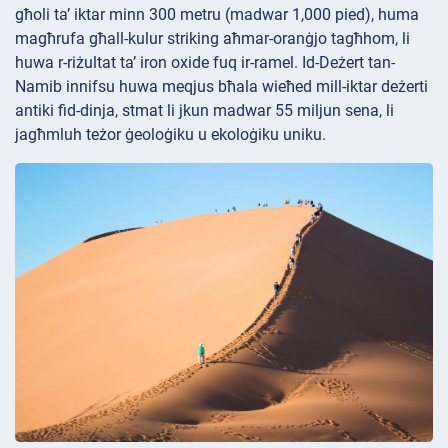
għoli ta’ iktar minn 300 metru (madwar 1,000 pied), huma
magħrufa għall-kulur striking aħmar-oranġjo tagħhom, li
huwa r-riżultat ta’ iron oxide fuq ir-ramel. Id-Deżert tan-
Namib innifsu huwa meqjus bħala wieħed mill-iktar deżerti
antiki fid-dinja, stmat li jkun madwar 55 miljun sena, li
jagħmluh teżor ġeoloġiku u ekoloġiku uniku.