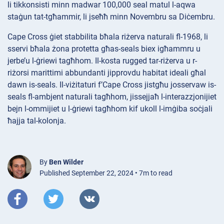
li tikkonsisti minn madwar 100,000 seal matul l-aqwa
staġun tat-tgħammir, li jseħħ minn Novembru sa Diċembru.
Cape Cross ġiet stabbilita bħala riżerva naturali fl-1968, li
sservi bħala żona protetta għas-seals biex igħammru u
jerbe’u l-ġriewi tagħhom. Il-kosta rugged tar-riżerva u r-
riżorsi marittimi abbundanti jipprovdu habitat ideali għal
dawn is-seals. Il-viżitaturi f’Cape Cross jistgħu josservaw is-
seals fl-ambjent naturali tagħhom, jissejjaħ l-interazzjonijiet
bejn l-ommijiet u l-ġriewi tagħhom kif ukoll l-imġiba soċjali
ħajja tal-kolonja.
By
Ben Wilder
Published September 22, 2024 • 7m to read