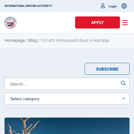
Login
INTERNATIONAL DRIVING AUTHORITY
APPLY
Homepage
/
Blog
/
10 Fatti Interessanti dwar in-Namibja
SUBSCRIBE