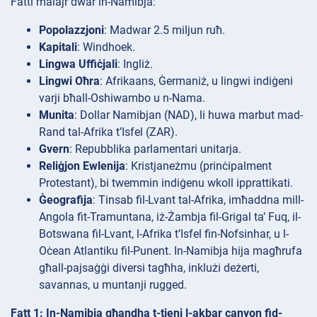
Fatti malajr dwar in-Namibja:
Popolazzjoni
: Madwar 2.5 miljun ruħ.
Kapitali
: Windhoek.
Lingwa Uffiċjali
: Ingliż.
Lingwi Oħra
: Afrikaans, Ġermaniż, u lingwi indiġeni
varji bħall-Oshiwambo u n-Nama.
Munita
: Dollar Namibjan (NAD), li huwa marbut mad-
Rand tal-Afrika t’Isfel (ZAR).
Gvern
: Repubblika parlamentari unitarja.
Reliġjon Ewlenija
: Kristjaneżmu (prinċipalment
Protestant), bi twemmin indiġenu wkoll ipprattikati.
Ġeografija
: Tinsab fil-Lvant tal-Afrika, imħaddna mill-
Angola fit-Tramuntana, iż-Żambja fil-Grigal ta’ Fuq, il-
Botswana fil-Lvant, l-Afrika t’Isfel fin-Nofsinhar, u l-
Oċean Atlantiku fil-Punent. In-Namibja hija magħrufa
għall-pajsaġġi diversi tagħha, inklużi deżerti,
savannas, u muntanji rugged.
Fatt 1: In-Namibja għandha t-tieni l-akbar canyon fid-