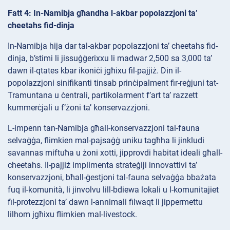
Fatt 4: In-Namibja għandha l-akbar popolazzjoni ta’
cheetahs fid-dinja
In-Namibja hija dar tal-akbar popolazzjoni ta’ cheetahs fid-
dinja, b’stimi li jissuġġerixxu li madwar 2,500 sa 3,000 ta’
dawn il-qtates kbar ikoniċi jgħixu fil-pajjiż. Din il-
popolazzjoni sinifikanti tinsab prinċipalment fir-reġjuni tat-
Tramuntana u ċentrali, partikolarment f’art ta’ razzett
kummerċjali u f’żoni ta’ konservazzjoni.
L-impenn tan-Namibja għall-konservazzjoni tal-fauna
selvaġġa, flimkien mal-pajsaġġ uniku tagħha li jinkludi
savannas miftuħa u żoni xotti, jipprovdi habitat ideali għall-
cheetahs. Il-pajjiż implimenta strateġiji innovattivi ta’
konservazzjoni, bħall-ġestjoni tal-fauna selvaġġa bbażata
fuq il-komunità, li jinvolvu lill-bdiewa lokali u l-komunitajiet
fil-protezzjoni ta’ dawn l-annimali filwaqt li jippermettu
lilhom jgħixu flimkien mal-livestock.