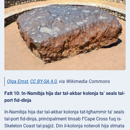
Olga Ernst
,
CC BY-SA 4.0
, via Wikimedia Commons
Fatt 10: In-Namibja hija dar tal-akbar kolonja ta’ seals tal-
port fid-dinja
In-Namibja hija dar tal-akbar kolonja tat-tgħammir ta’ seals
tal-port fid-dinja, prinċipalment tinsab f’Cape Cross fuq is-
Skeleton Coast tal-pajjiż. Din il-kolonja notevoli hija stmata