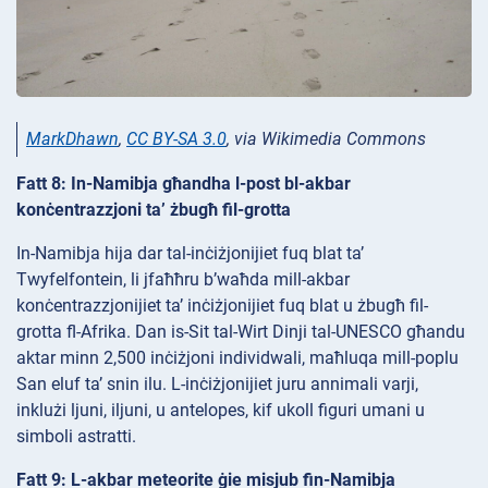
MarkDhawn
,
CC BY-SA 3.0
, via Wikimedia Commons
Fatt 8: In-Namibja għandha l-post bl-akbar
konċentrazzjoni ta’ żbugħ fil-grotta
In-Namibja hija dar tal-inċiżjonijiet fuq blat ta’
Twyfelfontein, li jfaħħru b’waħda mill-akbar
konċentrazzjonijiet ta’ inċiżjonijiet fuq blat u żbugħ fil-
grotta fl-Afrika. Dan is-Sit tal-Wirt Dinji tal-UNESCO għandu
aktar minn 2,500 inċiżjoni individwali, maħluqa mill-poplu
San eluf ta’ snin ilu. L-inċiżjonijiet juru annimali varji,
inklużi ljuni, iljuni, u antelopes, kif ukoll figuri umani u
simboli astratti.
Fatt 9: L-akbar meteorite ġie misjub fin-Namibja