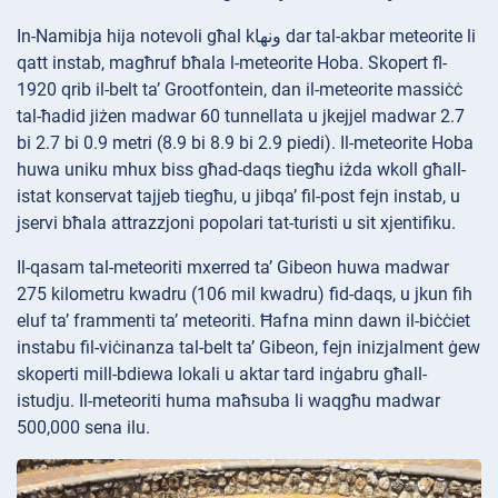
In-Namibja hija notevoli għal kونها dar tal-akbar meteorite li
qatt instab, magħruf bħala l-meteorite Hoba. Skopert fl-
1920 qrib il-belt ta’ Grootfontein, dan il-meteorite massiċċ
tal-ħadid jiżen madwar 60 tunnellata u jkejjel madwar 2.7
bi 2.7 bi 0.9 metri (8.9 bi 8.9 bi 2.9 piedi). Il-meteorite Hoba
huwa uniku mhux biss għad-daqs tiegħu iżda wkoll għall-
istat konservat tajjeb tiegħu, u jibqa’ fil-post fejn instab, u
jservi bħala attrazzjoni popolari tat-turisti u sit xjentifiku.
Il-qasam tal-meteoriti mxerred ta’ Gibeon huwa madwar
275 kilometru kwadru (106 mil kwadru) fid-daqs, u jkun fih
eluf ta’ frammenti ta’ meteoriti. Ħafna minn dawn il-biċċiet
instabu fil-viċinanza tal-belt ta’ Gibeon, fejn inizjalment ġew
skoperti mill-bdiewa lokali u aktar tard inġabru għall-
istudju. Il-meteoriti huma maħsuba li waqgħu madwar
500,000 sena ilu.