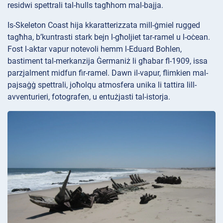
residwi spettrali tal-hulls tagħhom mal-bajja.
Is-Skeleton Coast hija kkaratterizzata mill-ġmiel rugged
tagħha, b’kuntrasti stark bejn l-għoljiet tar-ramel u l-oċean.
Fost l-aktar vapur notevoli hemm l-Eduard Bohlen,
bastiment tal-merkanzija Ġermaniż li għabar fl-1909, issa
parzjalment midfun fir-ramel. Dawn il-vapur, flimkien mal-
pajsaġġ spettrali, joħolqu atmosfera unika li tattira lill-
avventurieri, fotografen, u entużjasti tal-istorja.