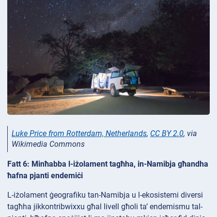
Luke Price from Rotterdam, Netherlands
,
CC BY 2.0
, via
Wikimedia Commons
Fatt 6: Minħabba l-iżolament tagħha, in-Namibja għandha
ħafna pjanti endemiċi
L-iżolament ġeografiku tan-Namibja u l-ekosistemi diversi
tagħha jikkontribwixxu għal livell għoli ta’ endemismu tal-