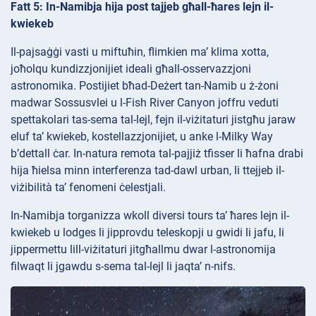
Fatt 5: In-Namibja hija post tajjeb għall-ħares lejn il-
kwiekeb
Il-pajsaġġi vasti u miftuħin, flimkien ma’ klima xotta,
joħolqu kundizzjonijiet ideali għall-osservazzjoni
astronomika. Postijiet bħad-Deżert tan-Namib u ż-żoni
madwar Sossusvlei u l-Fish River Canyon joffru veduti
spettakolari tas-sema tal-lejl, fejn il-viżitaturi jistgħu jaraw
eluf ta’ kwiekeb, kostellazzjonijiet, u anke l-Milky Way
b’dettall ċar. In-natura remota tal-pajjiż tfisser li ħafna drabi
hija ħielsa minn interferenza tad-dawl urban, li ttejjeb il-
viżibilità ta’ fenomeni ċelestjali.
In-Namibja torganizza wkoll diversi tours ta’ ħares lejn il-
kwiekeb u lodges li jipprovdu teleskopji u gwidi li jafu, li
jippermettu lill-viżitaturi jitgħallmu dwar l-astronomija
filwaqt li jgawdu s-sema tal-lejl li jaqta’ n-nifs.