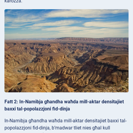
karozza.
Fatt 2: In-Namibja għandha waħda mill-aktar densitajiet
baxxi tal-popolazzjoni fid-dinja
In-Namibja għandha waħda mill-aktar densitajiet baxxi tal-
popolazzjoni fid-dinja, b’madwar tliet nies għal kull