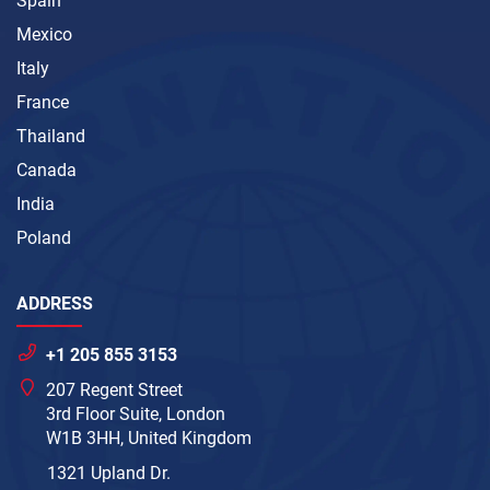
Spain
Mexico
Italy
France
Thailand
Canada
India
Poland
ADDRESS
+1 205 855 3153
207 Regent Street
3rd Floor Suite, London
W1B 3HH, United Kingdom
1321 Upland Dr.