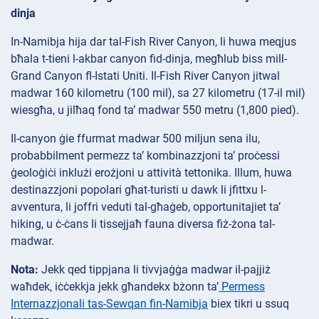
dinja
In-Namibja hija dar tal-Fish River Canyon, li huwa meqjus
bħala t-tieni l-akbar canyon fid-dinja, megħlub biss mill-
Grand Canyon fl-Istati Uniti. Il-Fish River Canyon jitwal
madwar 160 kilometru (100 mil), sa 27 kilometru (17-il mil)
wiesgħa, u jilħaq fond ta’ madwar 550 metru (1,800 pied).
Il-canyon ġie ffurmat madwar 500 miljun sena ilu,
probabbilment permezz ta’ kombinazzjoni ta’ proċessi
ġeoloġiċi inklużi erożjoni u attività tettonika. Illum, huwa
destinazzjoni popolari għat-turisti u dawk li jfittxu l-
avventura, li joffri veduti tal-għaġeb, opportunitajiet ta’
hiking, u ċ-ċans li tissejjaħ fauna diversa fiż-żona tal-
madwar.
Nota:
Jekk qed tippjana li tivvjaġġa madwar il-pajjiż
waħdek, iċċekkja jekk għandekx bżonn ta’
Permess
Internazzjonali tas-Sewqan fin-Namibja
biex tikri u ssuq