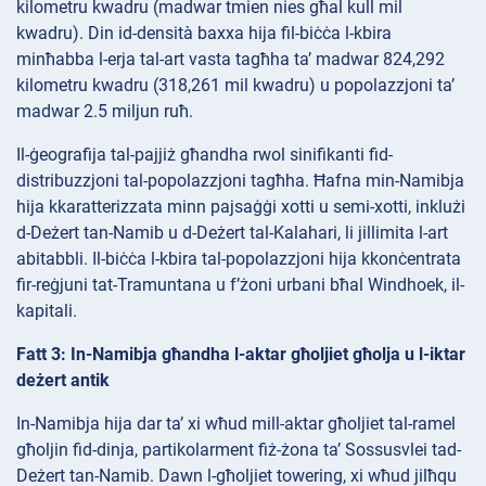
kilometru kwadru (madwar tmien nies għal kull mil
kwadru). Din id-densità baxxa hija fil-biċċa l-kbira
minħabba l-erja tal-art vasta tagħha ta’ madwar 824,292
kilometru kwadru (318,261 mil kwadru) u popolazzjoni ta’
madwar 2.5 miljun ruħ.
Il-ġeografija tal-pajjiż għandha rwol sinifikanti fid-
distribuzzjoni tal-popolazzjoni tagħha. Ħafna min-Namibja
hija kkaratterizzata minn pajsaġġi xotti u semi-xotti, inklużi
d-Deżert tan-Namib u d-Deżert tal-Kalahari, li jillimita l-art
abitabbli. Il-biċċa l-kbira tal-popolazzjoni hija kkonċentrata
fir-reġjuni tat-Tramuntana u f’żoni urbani bħal Windhoek, il-
kapitali.
Fatt 3: In-Namibja għandha l-aktar għoljiet għolja u l-iktar
deżert antik
In-Namibja hija dar ta’ xi wħud mill-aktar għoljiet tal-ramel
għoljin fid-dinja, partikolarment fiż-żona ta’ Sossusvlei tad-
Deżert tan-Namib. Dawn l-għoljiet towering, xi wħud jilħqu