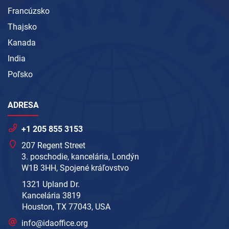
Francúzsko
Thajsko
Kanada
India
Poľsko
ADRESA
+1 205 855 3153
207 Regent Street
3. poschodie, kancelária, Londýn
W1B 3HH, Spojené kráľovstvo
1321 Upland Dr.
Kancelária 3819
Houston, TX 77043, USA
info@idaoffice.org