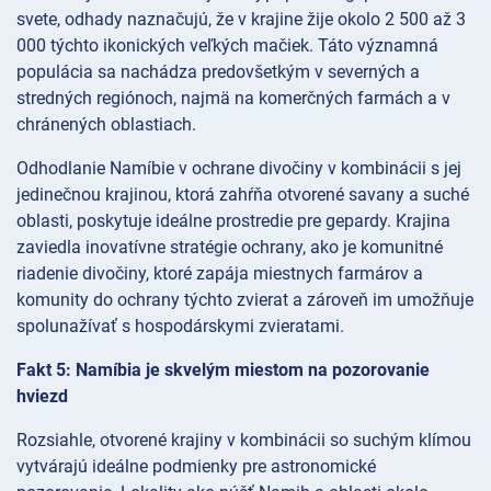
svete, odhady naznačujú, že v krajine žije okolo 2 500 až 3
000 týchto ikonických veľkých mačiek. Táto významná
populácia sa nachádza predovšetkým v severných a
stredných regiónoch, najmä na komerčných farmách a v
chránených oblastiach.
Odhodlanie Namíbie v ochrane divočiny v kombinácii s jej
jedinečnou krajinou, ktorá zahŕňa otvorené savany a suché
oblasti, poskytuje ideálne prostredie pre gepardy. Krajina
zaviedla inovatívne stratégie ochrany, ako je komunitné
riadenie divočiny, ktoré zapája miestnych farmárov a
komunity do ochrany týchto zvierat a zároveň im umožňuje
spolunažívať s hospodárskymi zvieratami.
Fakt 5: Namíbia je skvelým miestom na pozorovanie
hviezd
Rozsiahle, otvorené krajiny v kombinácii so suchým klímou
vytvárajú ideálne podmienky pre astronomické