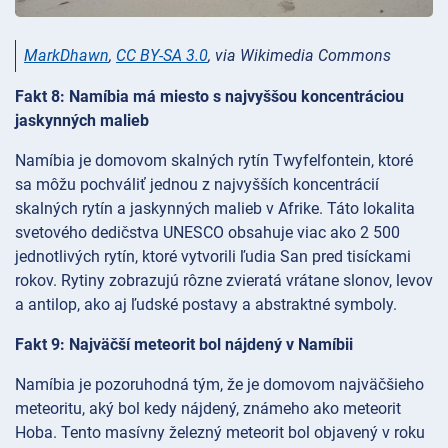
MarkDhawn
,
CC BY-SA 3.0
, via Wikimedia Commons
Fakt 8: Namíbia má miesto s najvyššou koncentráciou
jaskynných malieb
Namíbia je domovom skalných rytín Twyfelfontein, ktoré
sa môžu pochváliť jednou z najvyšších koncentrácií
skalných rytín a jaskynných malieb v Afrike. Táto lokalita
svetového dedičstva UNESCO obsahuje viac ako 2 500
jednotlivých rytín, ktoré vytvorili ľudia San pred tisíckami
rokov. Rytiny zobrazujú rôzne zvieratá vrátane slonov, levov
a antilop, ako aj ľudské postavy a abstraktné symboly.
Fakt 9: Najväčší meteorit bol nájdený v Namíbii
Namíbia je pozoruhodná tým, že je domovom najväčšieho
meteoritu, aký bol kedy nájdený, známeho ako meteorit
Hoba. Tento masívny železný meteorit bol objavený v roku