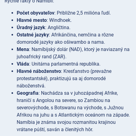
Rýchle fakty o Namíbii:
Počet obyvateľov
: Približne 2,5 milióna ľudí.
Hlavné mesto
: Windhoek.
Úradný jazyk
: Angličtina.
Ostatné jazyky
: Afrikánčina, nemčina a rôzne
domorodé jazyky ako ošiwambo a nama.
Mena
: Namíbijský dolár (NAD), ktorý je naviazaný na
juhoafrický rand (ZAR).
Vláda
: Unitárna parlamentná republika.
Hlavné náboženstvo
: Kresťanstvo (prevažne
protestantské), praktizujú sa aj domorodé
náboženstvá.
Geografia
: Nachádza sa v juhozápadnej Afrike,
hraničí s Angolou na severe, so Zambiou na
severovýchode, s Botswanu na východe, s Južnou
Afrikou na juhu a s Atlantickým oceánom na západe.
Namíbia je známa svojou rozmanitou krajinou
vrátane púští, saván a členitých hôr.