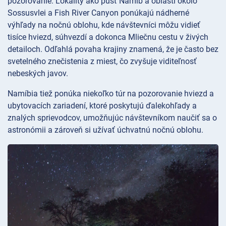
pozorovanie. Lokality ako púšť Namib a oblasti okolo
Sossusvlei a Fish River Canyon ponúkajú nádherné
výhľady na nočnú oblohu, kde návštevníci môžu vidieť
tisíce hviezd, súhvezdí a dokonca Mliečnu cestu v živých
detailoch. Odľahlá povaha krajiny znamená, že je často bez
svetelného znečistenia z miest, čo zvyšuje viditeľnosť
nebeských javov.
Namíbia tiež ponúka niekoľko túr na pozorovanie hviezd a
ubytovacích zariadení, ktoré poskytujú ďalekohľady a
znalých sprievodcov, umožňujúc návštevníkom naučiť sa o
astronómii a zároveň si užívať úchvatnú nočnú oblohu.