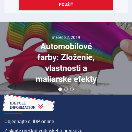
POUŽIŤ
marec 22, 2019
Automobilové
farby: Zloženie,
vlastnosti a
maliarske efekty
AKO NA TO
Objednajte si IDP online
Získajte preklad vodičského preukazu