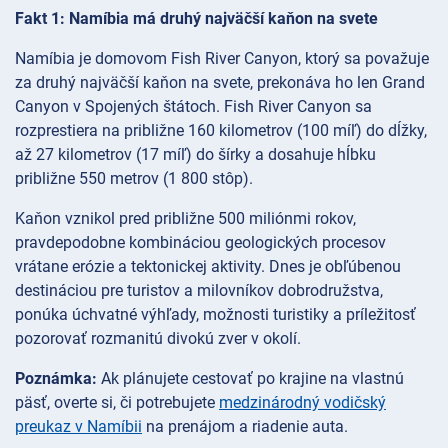
Fakt 1: Namíbia má druhý najväčší kaňon na svete
Namíbia je domovom Fish River Canyon, ktorý sa považuje
za druhý najväčší kaňon na svete, prekonáva ho len Grand
Canyon v Spojených štátoch. Fish River Canyon sa
rozprestiera na približne 160 kilometrov (100 míľ) do dĺžky,
až 27 kilometrov (17 míľ) do šírky a dosahuje hĺbku
približne 550 metrov (1 800 stôp).
Kaňon vznikol pred približne 500 miliónmi rokov,
pravdepodobne kombináciou geologických procesov
vrátane erózie a tektonickej aktivity. Dnes je obľúbenou
destináciou pre turistov a milovníkov dobrodružstva,
ponúka úchvatné výhľady, možnosti turistiky a príležitosť
pozorovať rozmanitú divokú zver v okolí.
Poznámka:
Ak plánujete cestovať po krajine na vlastnú
päsť, overte si, či potrebujete
medzinárodný vodičský
preukaz v Namíbii
na prenájom a riadenie auta.