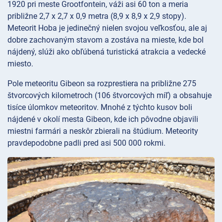
1920 pri meste Grootfontein, váži asi 60 ton a meria
približne 2,7 x 2,7 x 0,9 metra (8,9 x 8,9 x 2,9 stopy).
Meteorit Hoba je jedinečný nielen svojou veľkosťou, ale aj
dobre zachovaným stavom a zostáva na mieste, kde bol
nájdený, slúži ako obľúbená turistická atrakcia a vedecké
miesto.
Pole meteoritu Gibeon sa rozprestiera na približne 275
štvorcových kilometroch (106 štvorcových míľ) a obsahuje
tisíce úlomkov meteoritov. Mnohé z týchto kusov boli
nájdené v okolí mesta Gibeon, kde ich pôvodne objavili
miestni farmári a neskôr zbierali na štúdium. Meteority
pravdepodobne padli pred asi 500 000 rokmi.