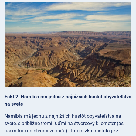
Fakt 2: Namíbia má jednu z najnižších hustôt obyvateľstva
na svete
Namíbia má jednu z najnižších hustôt obyvateľstva na
svete, s približne tromi ľuďmi na štvorcový kilometer (asi
osem ľudí na štvorcovú míľu). Táto nízka hustota je z