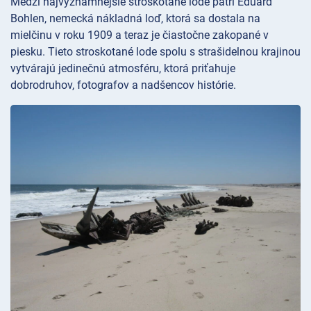
Medzi najvýznamnejšie stroskotané lode patrí Eduard
Bohlen, nemecká nákladná loď, ktorá sa dostala na
mielčinu v roku 1909 a teraz je čiastočne zakopané v
piesku. Tieto stroskotané lode spolu s strašidelnou krajinou
vytvárajú jedinečnú atmosféru, ktorá priťahuje
dobrodruhov, fotografov a nadšencov histórie.