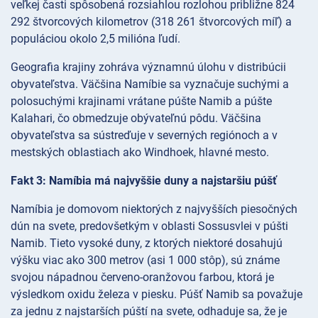
veľkej časti spôsobená rozsiahlou rozlohou približne 824
292 štvorcových kilometrov (318 261 štvorcových míľ) a
populáciou okolo 2,5 milióna ľudí.
Geografia krajiny zohráva významnú úlohu v distribúcii
obyvateľstva. Väčšina Namíbie sa vyznačuje suchými a
polosuchými krajinami vrátane púšte Namib a púšte
Kalahari, čo obmedzuje obývateľnú pôdu. Väčšina
obyvateľstva sa sústreďuje v severných regiónoch a v
mestských oblastiach ako Windhoek, hlavné mesto.
Fakt 3: Namíbia má najvyššie duny a najstaršiu púšť
Namíbia je domovom niektorých z najvyšších piesočných
dún na svete, predovšetkým v oblasti Sossusvlei v púšti
Namib. Tieto vysoké duny, z ktorých niektoré dosahujú
výšku viac ako 300 metrov (asi 1 000 stôp), sú známe
svojou nápadnou červeno-oranžovou farbou, ktorá je
výsledkom oxidu železa v piesku. Púšť Namib sa považuje
za jednu z najstarších púští na svete, odhaduje sa, že je