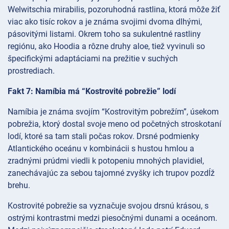
Welwitschia mirabilis, pozoruhodná rastlina, ktorá môže žiť
viac ako tisíc rokov a je známa svojimi dvoma dlhými,
pásovitými listami. Okrem toho sa sukulentné rastliny
regiónu, ako Hoodia a rôzne druhy aloe, tiež vyvinuli so
špecifickými adaptáciami na prežitie v suchých
prostrediach.
Fakt 7: Namíbia má “Kostrovité pobrežie” lodí
Namíbia je známa svojím “Kostrovitým pobrežím”, úsekom
pobrežia, ktorý dostal svoje meno od početných stroskotaní
lodí, ktoré sa tam stali počas rokov. Drsné podmienky
Atlantického oceánu v kombinácii s hustou hmlou a
zradnými prúdmi viedli k potopeniu mnohých plavidiel,
zanechávajúc za sebou tajomné zvyšky ich trupov pozdĺž
brehu.
Kostrovité pobrežie sa vyznačuje svojou drsnú krásou, s
ostrými kontrastmi medzi piesočnými dunami a oceánom.