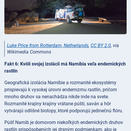
Luke Price from Rotterdam, Netherlands
,
CC BY 2.0
, via
Wikimedia Commons
Fakt 6: Kvôli svojej izolácii má Namíbia veľa endemických
rastlín
Geografická izolácia Namíbie a rozmanité ekosystémy
prispievajú k vysokej úrovni endemizmu rastlín, pričom
mnoho druhov sa nenachádza nikde inde na svete.
Rozmanité krajiny krajiny vrátane púští, saván a hôr
vytvárajú odlišné biotopy, ktoré podporujú jedinečnú flóru.
Púšť Namib je domovom niekoľkých endemických druhov
rastlín prispôsobených jej drsným podmienkam, ako je