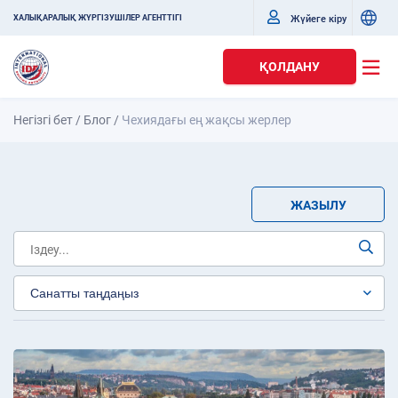
Жүйеге кіру
ХАЛЫҚАРАЛЫҚ ЖҮРГІЗУШІЛЕР АГЕНТТІГІ
ҚОЛДАНУ
Негізгі бет
/
Блог
/
Чехиядағы ең жақсы жерлер
ЖАЗЫЛУ