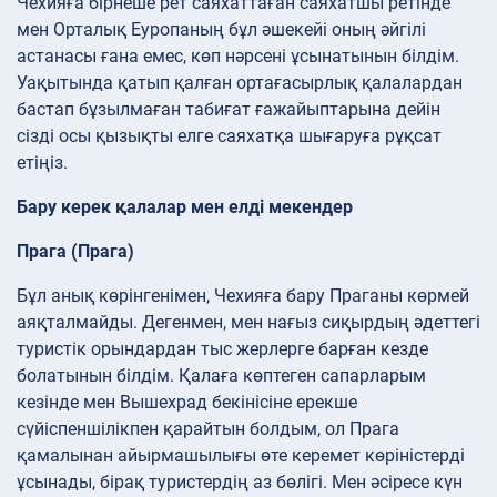
Чехияға бірнеше рет саяхаттаған саяхатшы ретінде
мен Орталық Еуропаның бұл әшекейі оның әйгілі
астанасы ғана емес, көп нәрсені ұсынатынын білдім.
Уақытында қатып қалған ортағасырлық қалалардан
бастап бұзылмаған табиғат ғажайыптарына дейін
сізді осы қызықты елге саяхатқа шығаруға рұқсат
етіңіз.
Бару керек қалалар мен елді мекендер
Прага (Прага)
Бұл анық көрінгенімен, Чехияға бару Праганы көрмей
аяқталмайды. Дегенмен, мен нағыз сиқырдың әдеттегі
туристік орындардан тыс жерлерге барған кезде
болатынын білдім. Қалаға көптеген сапарларым
кезінде мен Вышехрад бекінісіне ерекше
сүйіспеншілікпен қарайтын болдым, ол Прага
қамалынан айырмашылығы өте керемет көріністерді
ұсынады, бірақ туристердің аз бөлігі. Мен әсіресе күн