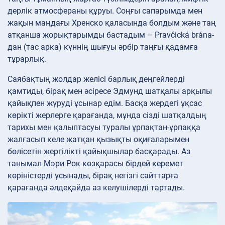
дерлік атмосфераны құруы. Соңғы сапарымда мен
жақын маңдағы Хренско қаласында болдым және таң
атқанша жорықтарымды бастадым – Pravčická brána-
дан (тас арка) күннің шығуы әрбір таңғы қадамға
тұрарлық.
Саябақтың жолдар желісі барлық деңгейлерді
қамтиды, бірақ мен әсіресе Эдмунд шатқалы арқылы
қайықпен жүруді ұсынар едім. Басқа жердегі ұқсас
көрікті жерлерге қарағанда, мұнда сізді шатқалдың
тарихы мен қалыптасуы туралы ұрпақтан-ұрпаққа
жалғасып келе жатқан қызықты оқиғаларымен
бөлісетін жергілікті қайықшылар басқарады. Аз
танымал Мэри Рок көзқарасы бірдей керемет
көріністерді ұсынады, бірақ негізгі сайттарға
қарағанда әлдеқайда аз келушілерді тартады.