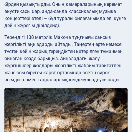
бірдей қызықтырды. Оның камераларының керемет
акустикасы бар, анда-санда классикалық музыка
концерттері өтеді – бұл туралы ойлағанымда әлі күнге
дейін жүрегім дірілдейді.
Тереңдігі 138 метрлік Макоча тұңғиығы сансыз
жергілікті аңыздарды айтады. Таңертең ерте немесе
түстен кейін жарық тереңдіктен көтерілген тұманмен
ойнаған кезде барыңыз. Айналадағы жаяу
жүргіншілер жолдары жергілікті жабайы табиғатпен
және осы бірегей карст ортасында өсетін сирек
өсімдіктермен таңқаларлық кездесулерді ұсынады.