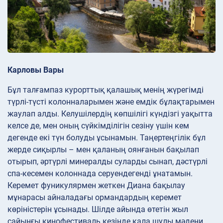
Карловы Вары
Бұл талғампаз курорттық қалашық менің жүрегімді
түрлі-түсті колонналарымен және емдік бұлақтарымен
жаулап алды. Келушілердің көпшілігі күндізгі уақытта
келсе де, мен оның сүйкімділігін сезіну үшін кем
дегенде екі түн болуды ұсынамын. Таңертеңгілік бұл
жерде сиқырлы – мен қаланың оянғанын бақылап
отырып, әртүрлі минералды суларды сынап, дәстүрлі
спа-кесемен колоннада серуендегенді ұнатамын.
Керемет фуникулярмен жеткен Диана бақылау
мұнарасы айналадағы ормандардың керемет
көріністерін ұсынады. Шілде айында өтетін жыл
сайынғы кинофестиваль кезінде қала шулы мәдени