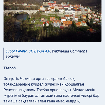
Lubor Ferenc
,
CC BY-SA 4.0
, Wikimedia Commons
арқылы
Třeboň
Оңтүстік Чехияда орта ғасырлық балық
тоғандарының күрделі жүйесімен қоршалған
Ренессанс қаласы Требон орналасқан. Мұнда менің
жүрегімді баурап алған жай ғана пастельді үйлері бар
тамаша сақталған алаң ғана емес, өмірдің