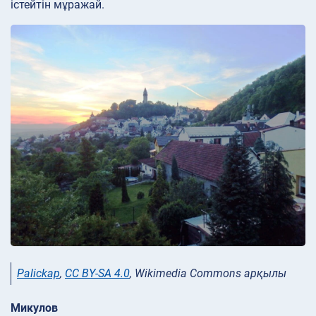
істейтін мұражай.
Palickap
,
CC BY-SA 4.0
, Wikimedia Commons арқылы
Микулов