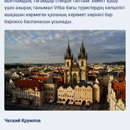
вьетнамдық тағамдар стендін таптым. Бейбіт қашу
үшін азырақ танымал Vrtba бағы туристердің көпшілігі
ешқашан көрмеген қаланың керемет көрінісі бар
барокко баспанасын ұсынады.
Ческий Крумлов