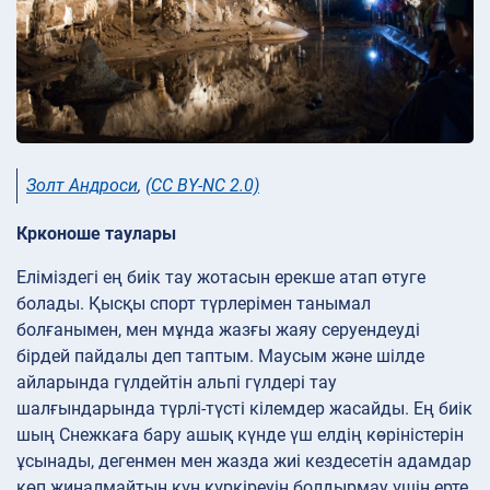
Золт Андроси
,
(CC BY-NC 2.0)
Крконоше таулары
Еліміздегі ең биік тау жотасын ерекше атап өтуге
болады. Қысқы спорт түрлерімен танымал
болғанымен, мен мұнда жазғы жаяу серуендеуді
бірдей пайдалы деп таптым. Маусым және шілде
айларында гүлдейтін альпі гүлдері тау
шалғындарында түрлі-түсті кілемдер жасайды. Ең биік
шың Снежкаға бару ашық күнде үш елдің көріністерін
ұсынады, дегенмен мен жазда жиі кездесетін адамдар
көп жиналмайтын күн күркіреуін болдырмау үшін ерте