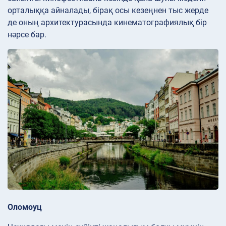
орталыққа айналады, бірақ осы кезеңнен тыс жерде
де оның архитектурасында кинематографиялық бір
нәрсе бар.
Оломоуц