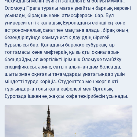
Чехиядағы менің сүйікті жаңалығым болуы мүмкін,
Оломоуц Прага туралы маған ұнайтын барлық нәрсені
ұсынады, бірақ шынайы атмосферасы бар. Бұл
университеттік қалашық Еуропадағы екінші ең көне
астрономиялық сағатпен мақтана алады, бірақ оның
безендірілуінде коммунистік дәуірдің бірегей
бұрылысы бар. Қаладағы барокко субұрқақтар
топтамасы көне мифтердің қызықты оқиғаларын
баяндайды, ал жергілікті ірімшік Оломуке tvarůžky
спецификасы, әрине, сатып алынған дәм болса да,
шытырман оқиғалы тағамдарды ұнататындар үшін
міндетті түрде көріңіз. Студенттер мен жергілікті
тұрғындарға толы қала кафелері мен Орталық
Еуропада ішкен ең жақсы кофе тәжірибесін ұсынады.