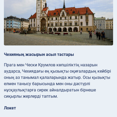
Чехияның жасырын асыл тастары
Прага мен Чески Крумлов көпшіліктің назарын
аударса, Чехиядағы ең қызықты оқиғалардың кейбірі
оның аз танымал қалаларында жатыр. Осы қызықты
елмен танысу барысында мен оны дәстүрлі
нұсқаулықтарға сирек айналдыратын бірнеше
сиқырлы жерлерді таптым.
Локет