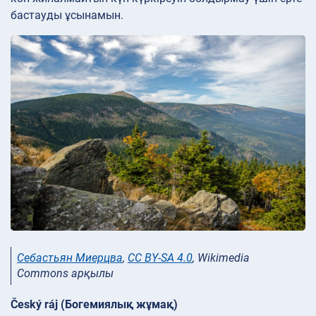
бастауды ұсынамын.
Себастьян Миерцва
,
CC BY-SA 4.0
, Wikimedia
Commons арқылы
Český ráj (Богемиялық жұмақ)