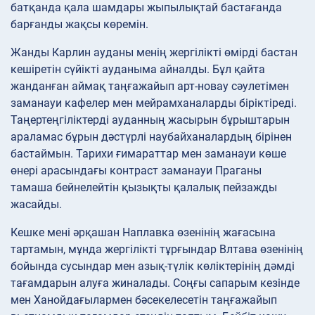
батқанда қала шамдары жыпылықтай бастағанда
барғанды жақсы көремін.
Жанды Карлин ауданы менің жергілікті өмірді бастан
кешіретін сүйікті ауданыма айналды. Бұл қайта
жанданған аймақ таңғажайып арт-новау сәулетімен
заманауи кафелер мен мейрамханаларды біріктіреді.
Таңертеңгіліктерді ауданның жасырын бұрыштарын
араламас бұрын дәстүрлі наубайханалардың бірінен
бастаймын. Тарихи ғимараттар мен заманауи көше
өнері арасындағы контраст заманауи Праганы
тамаша бейнелейтін қызықты қалалық пейзажды
жасайды.
Кешке мені әрқашан Наплавка өзенінің жағасына
тартамын, мұнда жергілікті тұрғындар Влтава өзенінің
бойында сусындар мен азық-түлік көліктерінің дәмді
тағамдарын алуға жиналады. Соңғы сапарым кезінде
мен Ханойдағылармен бәсекелесетін таңғажайып