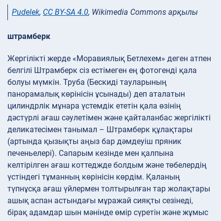
Pudelek
,
CC BY-SA 4.0
, Wikimedia Commons арқылы
штрамберк
Жергілікті жерде «Моравиялық Бетлехем» деген атпен
белгілі Штрамберк сіз естімеген ең фотогенді қала
болуы мүмкін. Труба (Бескиді тауларының
панорамалық көрінісін ұсынады) деп аталатын
цилиндрлік мұнара үстемдік ететін қала өзінің
дәстүрлі ағаш сәулетімен және қайталанбас жергілікті
деликатесімен танымал – Штрамберк құлақтары
(артында қызықты аңыз бар дәмдеуіш пряник
печеньелері). Сапарым кезінде мен қалпына
келтірілген ағаш коттеджде болдым және төбелердің
үстіндегі тұманның көрінісін көрдім. Қаланың
түпнұсқа ағаш үйлермен толтырылған тар жолақтары
ашық аспан астындағы мұражай сияқты сезінеді,
бірақ адамдар шын мәнінде өмір сүретін және жұмыс