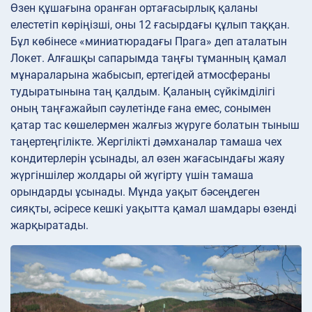
Өзен құшағына оранған ортағасырлық қаланы
елестетіп көріңізші, оны 12 ғасырдағы құлып таққан.
Бұл көбінесе «миниатюрадағы Прага» деп аталатын
Локет. Алғашқы сапарымда таңғы тұманның қамал
мұнараларына жабысып, ертегідей атмосфераны
тудыратынына таң қалдым. Қаланың сүйкімділігі
оның таңғажайып сәулетінде ғана емес, сонымен
қатар тас көшелермен жалғыз жүруге болатын тыныш
таңертеңгілікте. Жергілікті дәмханалар тамаша чех
кондитерлерін ұсынады, ал өзен жағасындағы жаяу
жүргіншілер жолдары ой жүгірту үшін тамаша
орындарды ұсынады. Мұнда уақыт бәсеңдеген
сияқты, әсіресе кешкі уақытта қамал шамдары өзенді
жарқыратады.