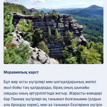
Моравиялық карст
Бұл жер асты үңгірлері мен шатқалдарының желісі
жыл бойы таң қалдырады, бірақ оның шынайы
сиқыры оның әртүрлілігінде жатыр. Жерасты өзендері
бар Панква үңгірлері ең танымал болғанымен (алдын
ала брондау керек), мен аз танымал Екатерина үңгірін