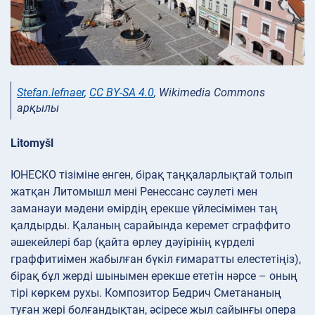
Stefan.lefnaer
,
CC BY-SA 4.0
, Wikimedia Commons
арқылы
Litomyšl
ЮНЕСКО тізіміне енген, бірақ таңқаларлықтай толып
жатқан Литомышл мені Ренессанс сәулеті мен
заманауи мәдени өмірдің ерекше үйлесімімен таң
қалдырды. Қаланың сарайында керемет сграффито
әшекейлері бар (қайта өрлеу дәуірінің күрделі
граффитиімен жабылған бүкіл ғимаратты елестетіңіз),
бірақ бұл жерді шынымен ерекше ететін нәрсе – оның
тірі көркем рухы. Композитор Бедрич Сметананың
туған жері болғандықтан, әсіресе жыл сайынғы опера