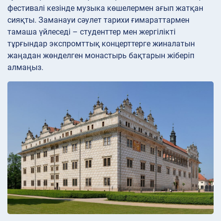
фестивалі кезінде музыка көшелермен ағып жатқан
сияқты. Заманауи сәулет тарихи ғимараттармен
тамаша үйлеседі – студенттер мен жергілікті
тұрғындар экспромттық концерттерге жиналатын
жаңадан жөнделген монастырь бақтарын жіберіп
алмаңыз.