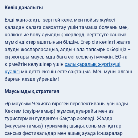
Көлік даналығы
Елді жан-жақты зерттей келе, мен пойыз жүйесі
қаладан қалаға саяхаттау үшін тамаша болғанымен,
көлікке ие болу ауылдық жерлерді зерттеуге сансыз
мүмкіндіктер ашатынын білдім. Егер сіз көлікті жалға
алуды жоспарласаңыз, алдын ала тапсырыс беріңіз –
ең жоғары маусымда баға екі еселенуі мүмкін. ЕО-ға
кірмейтін келушілер үшін
халықаралық жүргізуші
куәлігі
міндетті екенін есте сақтаңыз. Мен мұны алғаш
барған кезде үйрендім!
Маусымдық стратегия
Әр маусым Чехияға бірегей перспективаны ұсынады.
Көктем (сәуір-мамыр) жұмсақ ауа-райы мен аз
туристермен гүлденген бақтар әкеледі. Жазда
(маусым-тамыз) туризмнің шыңы, сонымен қатар
сансыз фестивальдар мен ашық ауада іс-шаралар