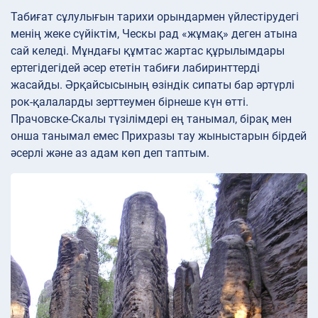
Табиғат сұлулығын тарихи орындармен үйлестірудегі
менің жеке сүйіктім, Ческы рад «жұмақ» деген атына
сай келеді. Мұндағы құмтас жартас құрылымдары
ертегідегідей әсер ететін табиғи лабиринттерді
жасайды. Әрқайсысының өзіндік сипаты бар әртүрлі
рок-қалаларды зерттеумен бірнеше күн өтті.
Прачовске-Скалы түзілімдері ең танымал, бірақ мен
онша танымал емес Прихразы тау жыныстарын бірдей
әсерлі және аз адам көп деп таптым.