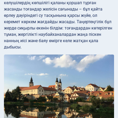
келушілердің көпшілігі қаланы қоршап тұрған
жасанды тоғандар желісін сағынады – бұл қайта
өрлеу дәуіріндегі су тасқынына қарсы жүйе, ол
керемет көркем жағдайды жасады. Таңертеңгілік бұл
жерде сиқырлы екенін білдім: тоғандардан көтерілген
тұман, жергілікті наубайханалардан жаңа піскен
нанның иісі және баяу өмірге келе жатқан қала
дыбысы.