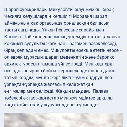
Шарап әуесқойлары Микуловты білуі мүмкін, бірақ
Чехияға келушілердің көпшілігі Моравия шарап
аймағының қақ ортасында орналасқан бұл асыл
тасты сағынады. Үлкен Ренессанс сарайы мен
Қасиетті Төбе капелласының үстемдік ететін қаланың
көкжиегі сұлулығы жағынан Прагамен бәсекелеседі,
бірақ көп адам емес. Микуловты ерекше ететін нәрсе –
ол еврей мұрасын, шарап мәдениетін және барокко
архитектурасын тамаша үйлестіреді. Мен кештерді
осында ғасырлар бойғы жертөлелерде шарап дәмін
татып көрдім, мұнда жергілікті жүзім өндірушілер
ұрпақтан-ұрпаққа жалғасып келе жатқан
әңгімелерімен бөліседі. Жақын маңдағы Палава
төбелері әктас жартастар мен жүзімдіктер арқылы
таңғажайып жаяу жүру жолдарын ұсынады.