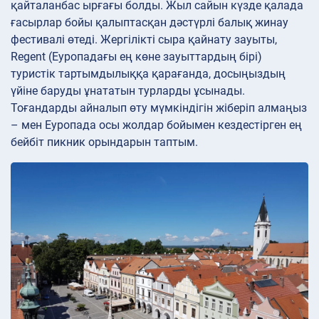
қайталанбас ырғағы болды. Жыл сайын күзде қалада
ғасырлар бойы қалыптасқан дәстүрлі балық жинау
фестивалі өтеді. Жергілікті сыра қайнату зауыты,
Regent (Еуропадағы ең көне зауыттардың бірі)
туристік тартымдылыққа қарағанда, досыңыздың
үйіне баруды ұнататын турларды ұсынады.
Тоғандарды айналып өту мүмкіндігін жіберіп алмаңыз
– мен Еуропада осы жолдар бойымен кездестірген ең
бейбіт пикник орындарын таптым.