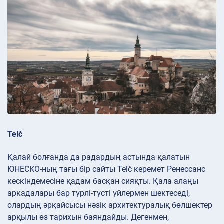
Telč
Қалай болғанда да радардың астында қалатын
ЮНЕСКО-ның тағы бір сайты Telč керемет Ренессанс
кескіндемесіне қадам басқан сияқты. Қала алаңы
аркадалары бар түрлі-түсті үйлермен шектеседі,
олардың әрқайсысы нәзік архитектуралық бөлшектер
арқылы өз тарихын баяндайды. Дегенмен,