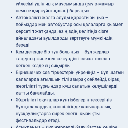
үйлесімі үшін иық маусымында (сәуір-мамыр
немесе қыркүйек-қазан) барыңыз.
Автокөлікті жалға алуды қарастырыңыз –
пойыздар мен автобустар осы қалаларға қызмет
көрсетіп жатқанда, өзіңіздің көлігіңіз сізге
айналадағы ауылдарды зерттеуге мүмкіндік
береді.
Кем дегенде бір түн болыңыз – бұл жерлер
таңертең және кешке күндізгі саяхатшылар
кеткен кезде ең сиқырлы
Бірнеше чех сөз тіркестерін үйреніңіз – бұл шағын
қалаларда ағылшын тілі азырақ сөйлейді, бірақ
жергілікті тұрғындар күш салатын келушілерді
қатты бағалайды.
Жергілікті оқиғалар күнтізбелерін тексеріңіз –
бұл қалалардың көпшілігінде халықаралық
нұсқаулықтарға сирек енетін қызықты
фестивальдар өтеді.
Асықпаңыз – бұл жерлерді баяу бастан кешіру