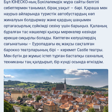
Бұл ЮНЕСКО-ның Бүкіләлемдік мұра сайты белгілі
себептермен танымал, бірақ уақыт – бәрі. Қараша мен
наурыз айларында туристік автобустардың көп
жиналуын болдырмау және қардың шаңымен
ортағасырлық сүйкімді сезіну үшін барыңыз. Қаланың
бұралған тас көшелері қысқы мерекелер кезінде
ерекше сиқырлы болады. Көптеген келушілердің
сағынатыны – Еуропадағы ең жақсы сақталған
барокко театрларының бірі – керемет Castle театры.
Мен бүгін де жұмыс істеп тұрған бастапқы сахналық
техниканы таң қалдырып, бір күнді осында өткіздім.