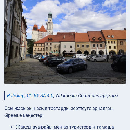
Palickap
,
CC BY-SA 4.0
, Wikimedia Commons арқылы
Осы жасырын асыл тастарды зерттеуге арналған
бірнеше кеңестер:
Жақсы ауа-райы мен аз туристердің тамаша