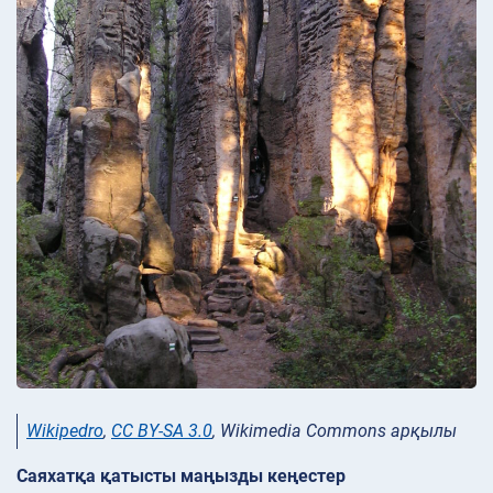
Wikipedro
,
CC BY-SA 3.0
, Wikimedia Commons арқылы
Саяхатқа қатысты маңызды кеңестер