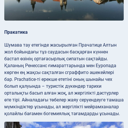
Пракатика
Шумава тау етегінде жасырылған Прачатице Алтын
жол бойындағы тұз саудасын басқарған күннен
бастап өзінің ортағасырлық сипатын сақтайды.
Қаланың Ренессанс ғимараттарында мен Еуропада
көрген ең жақсы сақталған сграффито әшекейлері
бар. Prachatice-ті ерекше ететіні оның шынайы чех
болып қалуында – туристік дүкендер тарихи
орталықты басып алған жоқ, ал жергілікті дәстүрлер
өте тірі. Айналадағы төбелер жаяу серуендеуге тамаша
мүмкіндіктер ұсынады, ал жергілікті мейрамханалар
қолайлы бағамен богемиялық тағамдарды ұсынады.