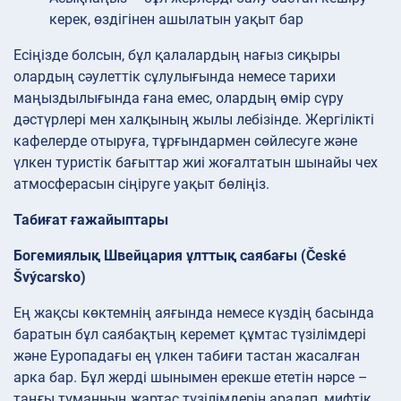
керек, өздігінен ашылатын уақыт бар
Есіңізде болсын, бұл қалалардың нағыз сиқыры
олардың сәулеттік сұлулығында немесе тарихи
маңыздылығында ғана емес, олардың өмір сүру
дәстүрлері мен халқының жылы лебізінде. Жергілікті
кафелерде отыруға, тұрғындармен сөйлесуге және
үлкен туристік бағыттар жиі жоғалтатын шынайы чех
атмосферасын сіңіруге уақыт бөліңіз.
Табиғат ғажайыптары
Богемиялық Швейцария ұлттық саябағы (České
Švýcarsko)
Ең жақсы көктемнің аяғында немесе күздің басында
баратын бұл саябақтың керемет құмтас түзілімдері
және Еуропадағы ең үлкен табиғи тастан жасалған
арка бар. Бұл жерді шынымен ерекше ететін нәрсе –
таңғы тұманның жартас түзілімдерін аралап, мифтік