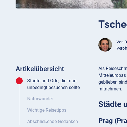
Tsche
Von
B
Veröf
Artikelübersicht
Als Reiseschri
Mitteleuropas 
Städte und Orte, die man
geblieben sind
unbedingt besuchen sollte
mitnehmen.
Naturwunder
Städte 
Wichtige Reisetipps
Prag (Pr
Abschließende Gedanken