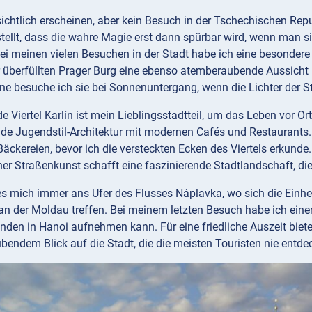
chtlich erscheinen, aber kein Besuch in der Tschechischen Repub
tellt, dass die wahre Magie erst dann spürbar wird, wenn man si
i meinen vielen Besuchen in der Stadt habe ich eine besondere V
überfüllten Prager Burg eine ebenso atemberaubende Aussicht bie
ne besuche ich sie bei Sonnenuntergang, wenn die Lichter der S
e Viertel Karlín ist mein Lieblingsstadtteil, um das Leben vor Ort
e Jugendstil-Architektur mit modernen Cafés und Restaurants. I
 Bäckereien, bevor ich die versteckten Ecken des Viertels erkun
er Straßenkunst schafft eine faszinierende Stadtlandschaft, die
es mich immer ans Ufer des Flusses Náplavka, wo sich die Einh
n der Moldau treffen. Bei meinem letzten Besuch habe ich eine
nden in Hanoi aufnehmen kann. Für eine friedliche Auszeit biet
endem Blick auf die Stadt, die die meisten Touristen nie entde