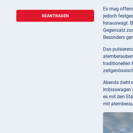
Es mag offensi
jedoch festges
BEANTRAGEN
hinauswagt. Be
Gegensatz zur 
Besonders ger
Das pulsierend
atemberaubend
traditionellen
zeitgenössisch
Abends zieht 
Imbisswagen a
es mit den Stä
mit atemberaub