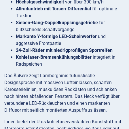
Höchstgeschwindigkeit
von über 300 km/h
Allradantrieb mit Torsen-Differential
für optimale
Traktion
Sieben-Gang-Doppelkupplungsgetriebe
für
blitzschnelle Schaltvorgänge
Markante Y-förmige LED-Scheinwerfer
und
aggressive Frontpartie
24-Zoll-Räder mit niedrigprofiligen Sportreifen
Kohlefaser-Bremsenkühlungsblätter
integriert in
Radspeichen
Das Äußere zeigt Lamborghinis futuristische
Designsprache mit massiven Lufteinlässen, scharfen
Karosserielinien, muskulösen Radkästen und schlanken
nach hinten abfallenden Fenstern. Das Heck verfügt über
verbundene LED-Rückleuchten und einen markanten
Diffusor mit seitlich montierten Auspuffauslässen.
Innen bietet der Urus kohlefaserverstärkten Kunststoff mit
Marmormuster-Akzenten, hochwertiges weißes Leder auf