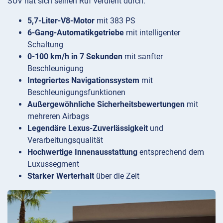
SUV hat sich seinen Ruf verdient durch:
5,7-Liter-V8-Motor
mit 383 PS
6-Gang-Automatikgetriebe
mit intelligenter
Schaltung
0-100 km/h in 7 Sekunden
mit sanfter
Beschleunigung
Integriertes Navigationssystem
mit
Beschleunigungsfunktionen
Außergewöhnliche Sicherheitsbewertungen
mit
mehreren Airbags
Legendäre Lexus-Zuverlässigkeit
und
Verarbeitungsqualität
Hochwertige Innenausstattung
entsprechend dem
Luxussegment
Starker Werterhalt
über die Zeit