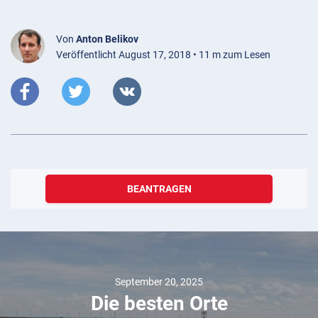
Von
Anton Belikov
Veröffentlicht August 17, 2018 • 11 m zum Lesen
BEANTRAGEN
September 20, 2025
 besten Orte
10 