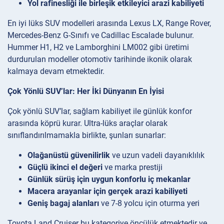
Yol rafinesliği ile birleşik etkileyici arazi kabiliyeti
En iyi lüks SUV modelleri arasında Lexus LX, Range Rover,
Mercedes-Benz G-Sınıfı ve Cadillac Escalade bulunur.
Hummer H1, H2 ve Lamborghini LM002 gibi üretimi
durdurulan modeller otomotiv tarihinde ikonik olarak
kalmaya devam etmektedir.
Çok Yönlü SUV’lar: Her İki Dünyanın En İyisi
Çok yönlü SUV’lar, sağlam kabiliyet ile günlük konfor
arasında köprü kurar. Ultra-lüks araçlar olarak
sınıflandırılmamakla birlikte, şunları sunarlar:
Olağanüstü güvenilirlik
ve uzun vadeli dayanıklılık
Güçlü ikinci el değeri
ve marka prestiji
Günlük sürüş için uygun konforlu iç mekanlar
Macera arayanlar için gerçek arazi kabiliyeti
Geniş bagaj alanları
ve 7-8 yolcu için oturma yeri
Toyota Land Cruiser bu kategoriye öncülük etmektedir ve