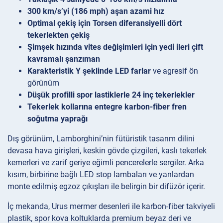
300 km/s’yi (186 mph) aşan azami hız
Optimal çekiş için Torsen diferansiyelli dört
tekerlekten çekiş
Şimşek hızında vites değişimleri için yedi ileri çift
kavramalı şanzıman
Karakteristik Y şeklinde LED farlar
ve agresif ön
görünüm
Düşük profilli spor lastiklerle 24 inç tekerlekler
Tekerlek kollarına entegre karbon-fiber fren
soğutma yaprağı
Dış görünüm, Lamborghini’nin fütüristik tasarım dilini
devasa hava girişleri, keskin gövde çizgileri, kaslı tekerlek
kemerleri ve zarif geriye eğimli pencerelerle sergiler. Arka
kısım, birbirine bağlı LED stop lambaları ve yanlardan
monte edilmiş egzoz çıkışları ile belirgin bir difüzör içerir.
İç mekanda, Urus mermer desenleri ile karbon-fiber takviyeli
plastik, spor kova koltuklarda premium beyaz deri ve