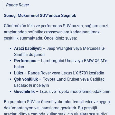
Range Rover
Sonuç: Mükemmel SUV’unuzu Seçmek
Günümüzün lüks ve performans SUV pazarı, sağlam arazi
araçlarından sofistike crossover’lara kadar inanılmaz
çeşitlilik sunmaktadır. Önceliğiniz şuysa:
Arazi kabiliyeti
– Jeep Wrangler veya Mercedes G-
Sınıfı’nı düşünün
Performans
– Lamborghini Urus veya BMW X6 M’e
bakın
Lüks
– Range Rover veya Lexus LX 570’i keşfedin
Çok yönlülük
– Toyota Land Cruiser veya Cadillac
Escalade’i inceleyin
Güvenilirlik
– Lexus ve Toyota modellerine odaklanın
Bu premium SUV’lar önemli yatırımlar temsil eder ve uygun
dokümantasyon ve lisanslama gerektirir. Bu prestijli
araçları dünya çapında kullanmak için uluslararası sürücü