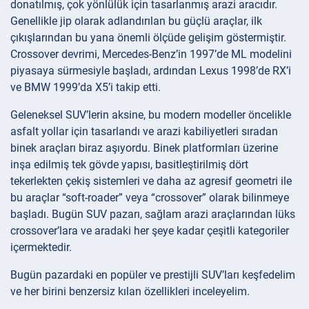
donatılmış, çok yönlülük için tasarlanmış arazi aracıdır.
Genellikle jip olarak adlandırılan bu güçlü araçlar, ilk
çıkışlarından bu yana önemli ölçüde gelişim göstermiştir.
Crossover devrimi, Mercedes-Benz’in 1997’de ML modelini
piyasaya sürmesiyle başladı, ardından Lexus 1998’de RX’i
ve BMW 1999’da X5’i takip etti.
Geleneksel SUV’lerin aksine, bu modern modeller öncelikle
asfalt yollar için tasarlandı ve arazi kabiliyetleri sıradan
binek araçları biraz aşıyordu. Binek platformları üzerine
inşa edilmiş tek gövde yapısı, basitleştirilmiş dört
tekerlekten çekiş sistemleri ve daha az agresif geometri ile
bu araçlar “soft-roader” veya “crossover” olarak bilinmeye
başladı. Bugün SUV pazarı, sağlam arazi araçlarından lüks
crossover’lara ve aradaki her şeye kadar çeşitli kategoriler
içermektedir.
Bugün pazardaki en popüler ve prestijli SUV’ları keşfedelim
ve her birini benzersiz kılan özellikleri inceleyelim.