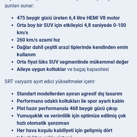
şunları sunar:
475 beygir gücü üreten 6,4 litre HEMI V8 motor
Orta boy bir SUV için etkileyici 4,8 saniyede 0-100
km/s
260 km/s azami hız
Dağlar dahil çeşitli arazi tiplerinde kendinden emin
kullanım
Orta fiyat lüks SUV segmentinde mükemmel değer
Aileye uygun koltuklar
ve bagaj kapasitesi
SRT varyantı ayırt edici yükseltmeler içerir:
Standart modellerden ayıran agresif dış tasarım
Performans odaklı koltukları ile spor ayarlı kabin
Pist hazır performansla 468 beygir gücü çıkışı
Yumuşaklık ve verimlilik için optimize edilmiş çok
hızlı otomatik şanzıman
Her hava koşulu kabiliyeti için gelişmiş dört