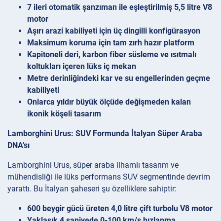
7 ileri otomatik şanzıman ile eşleştirilmiş 5,5 litre V8
motor
Aşırı arazi kabiliyeti için üç dingilli konfigürasyon
Maksimum koruma için tam zırh hazır platform
Kapitoneli deri, karbon fiber süsleme ve ısıtmalı
koltukları içeren lüks iç mekan
Metre derinliğindeki kar ve su engellerinden geçme
kabiliyeti
Onlarca yıldır büyük ölçüde değişmeden kalan
ikonik köşeli tasarım
Lamborghini Urus: SUV Formunda İtalyan Süper Araba
DNA’sı
Lamborghini Urus, süper araba ilhamlı tasarım ve
mühendisliği ile lüks performans SUV segmentinde devrim
yarattı. Bu İtalyan şaheseri şu özelliklere sahiptir:
600 beygir gücü üreten 4,0 litre çift turbolu V8 motor
Yaklaşık 4 saniyede 0-100 km/s hızlanma