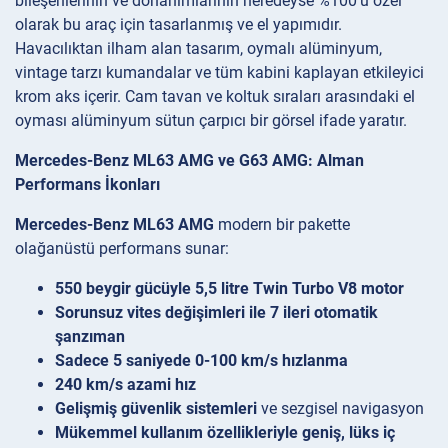
bileşenlerinin ve donanımlarının neredeyse %100’ü özel
olarak bu araç için tasarlanmış ve el yapımıdır.
Havacılıktan ilham alan tasarım, oymalı alüminyum,
vintage tarzı kumandalar ve tüm kabini kaplayan etkileyici
krom aks içerir. Cam tavan ve koltuk sıraları arasındaki el
oyması alüminyum sütun çarpıcı bir görsel ifade yaratır.
Mercedes-Benz ML63 AMG ve G63 AMG: Alman
Performans İkonları
Mercedes-Benz ML63 AMG
modern bir pakette
olağanüstü performans sunar:
550 beygir gücüyle 5,5 litre Twin Turbo V8 motor
Sorunsuz vites değişimleri ile 7 ileri otomatik
şanzıman
Sadece 5 saniyede 0-100 km/s hızlanma
240 km/s azami hız
Gelişmiş güvenlik sistemleri
ve sezgisel navigasyon
Mükemmel kullanım özellikleriyle geniş, lüks iç