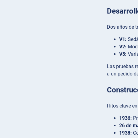
Desarroll
Dos años de tr
V1:
Sedá
V2:
Mode
V3:
Varia
Las pruebas re
a un pedido de
Construc
Hitos clave en
1936:
Pr
26 de m
1938:
Co