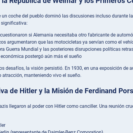
e la República de Weimar y los Primeros 
 un coche del pueblo dominó las discusiones incluso durante la
significativa:
uestionaron si Alemania necesitaba otro fabricante de automó
icos argumentaron que las motocicletas ya servían como el veh
ra Guerra Mundial y las posteriores disrupciones políticas retr
s económica postergó aún más el sueño
os desafíos, la visión persistió. En 1930, en una exposición de 
 atracción, manteniendo vivo el sueño.
iva de Hitler y la Misión de Ferdinand Por
azis llegaron al poder con Hitler como canciller. Una reunión cru
ler
rlin (representante de Daimler-Benz Corporation)