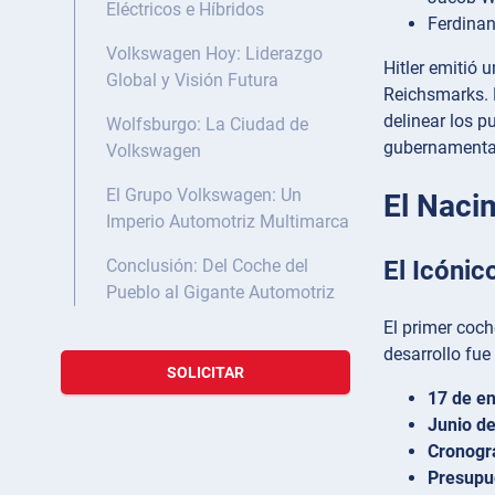
Eléctricos e Híbridos
Ferdinan
Volkswagen Hoy: Liderazgo
Hitler emitió 
Global y Visión Futura
Reichsmarks. 
delinear los p
Wolfsburgo: La Ciudad de
gubernamental.
Volkswagen
El Grupo Volkswagen: Un
El Naci
Imperio Automotriz Multimarca
El Icónic
Conclusión: Del Coche del
Pueblo al Gigante Automotriz
El primer coc
desarrollo fue
SOLICITAR
17 de e
Junio d
Cronogr
Presupu