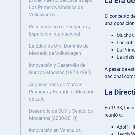
La Era d
El Nacimiento del Escarabajo:
Los Primeros Modelos de
Volkswagen
El concepto de
una oposición 
Recuperación de Posguerra y
Expansión Internacional
Muchos c
Los crít
La Edad de Oro: Dominio del
La Prime
Mercado de Volkswagen
La crisi
Innovación y Desarrollo de
A pesar de est
Nuevos Modelos (1970-1980)
nacional como
Adquisiciones de Marcas
La Direct
Premium y Entrada al Mercado
de Lujo
En 1933, los n
Desarrollo de SUV y Vehículos
reunió a:
Modernos (2000-2010)
Adolf Hit
Innovación en Vehículos
Jacob We