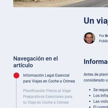
Un via
Por
B
Publi
Navegación en el
Informa
artículo
Antes de plani
Información Legal Esencial
considerado un
para Viajes en Coche a Crimea
Se requi
Planificación Previa al Viaje:
Los infr
Preparativos Esenciales para
Las viol
tu Viaje en Coche a Crimea
El cumpl