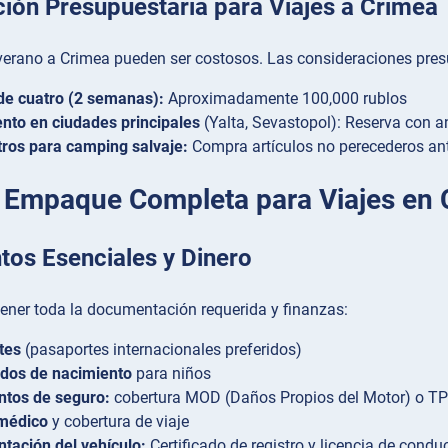
ción Presupuestaria para Viajes a Crimea
 verano a Crimea pueden ser costosos. Las consideraciones pres
de cuatro (2 semanas):
Aproximadamente 100,000 rublos
nto en ciudades principales
(Yalta, Sevastopol): Reserva con a
ros para camping salvaje:
Compra artículos no perecederos ant
e Empaque Completa para Viajes en
os Esenciales y Dinero
tener toda la documentación requerida y finanzas:
tes
(pasaportes internacionales preferidos)
ados de nacimiento
para niños
tos de seguro:
cobertura MOD (Daños Propios del Motor) o TP
médico
y cobertura de viaje
tación del vehículo:
Certificado de registro y licencia de conduc