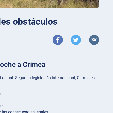
les obstáculos
Coche a Crimea
al actual. Según la legislación internacional, Crimea es
:
s
en
r las consecuencias legales