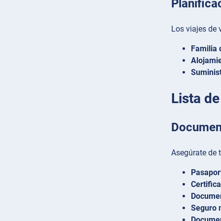
Planifica
Los viajes de
Familia 
Alojamie
Suminist
Lista d
Document
Asegúrate de 
Pasapor
Certific
Documen
Seguro 
Documen