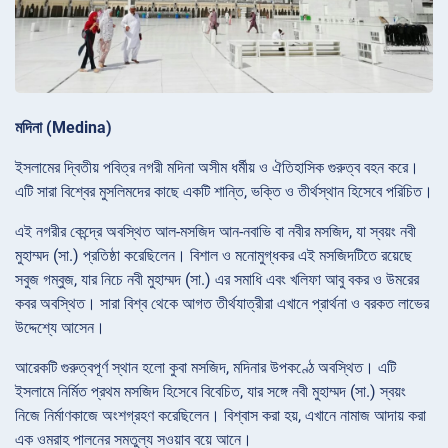
মদিনা (Medina)
ইসলামের দ্বিতীয় পবিত্র নগরী মদিনা অসীম ধর্মীয় ও ঐতিহাসিক গুরুত্ব বহন করে।
এটি সারা বিশ্বের মুসলিমদের কাছে একটি শান্তি, ভক্তি ও তীর্থস্থান হিসেবে পরিচিত।
এই নগরীর কেন্দ্রে অবস্থিত আল-মসজিদ আন-নবাভি বা নবীর মসজিদ, যা স্বয়ং নবী
মুহাম্মদ (সা.) প্রতিষ্ঠা করেছিলেন। বিশাল ও মনোমুগ্ধকর এই মসজিদটিতে রয়েছে
সবুজ গম্বুজ, যার নিচে নবী মুহাম্মদ (সা.) এর সমাধি এবং খলিফা আবু বকর ও উমরের
কবর অবস্থিত। সারা বিশ্ব থেকে আগত তীর্থযাত্রীরা এখানে প্রার্থনা ও বরকত লাভের
উদ্দেশ্যে আসেন।
আরেকটি গুরুত্বপূর্ণ স্থান হলো কুবা মসজিদ, মদিনার উপকণ্ঠে অবস্থিত। এটি
ইসলামে নির্মিত প্রথম মসজিদ হিসেবে বিবেচিত, যার সঙ্গে নবী মুহাম্মদ (সা.) স্বয়ং
নিজে নির্মাণকাজে অংশগ্রহণ করেছিলেন। বিশ্বাস করা হয়, এখানে নামাজ আদায় করা
এক ওমরাহ পালনের সমতুল্য সওয়াব বয়ে আনে।