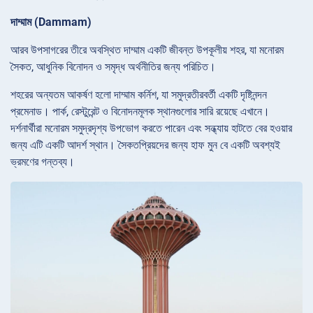
দাম্মাম (Dammam)
আরব উপসাগরের তীরে অবস্থিত দাম্মাম একটি জীবন্ত উপকূলীয় শহর, যা মনোরম
সৈকত, আধুনিক বিনোদন ও সমৃদ্ধ অর্থনীতির জন্য পরিচিত।
শহরের অন্যতম আকর্ষণ হলো দাম্মাম কর্নিশ, যা সমুদ্রতীরবর্তী একটি দৃষ্টিনন্দন
প্রমেনাড। পার্ক, রেস্টুরেন্ট ও বিনোদনমূলক স্থানগুলোর সারি রয়েছে এখানে।
দর্শনার্থীরা মনোরম সমুদ্রদৃশ্য উপভোগ করতে পারেন এবং সন্ধ্যায় হাটতে বের হওয়ার
জন্য এটি একটি আদর্শ স্থান। সৈকতপ্রিয়দের জন্য হাফ মুন বে একটি অবশ্যই
ভ্রমণের গন্তব্য।