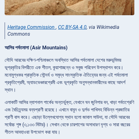
Heritage Commission
,
CC BY-SA 4.0
, via Wikimedia
Commons
আসির পর্বতমালা (Asir Mountains)
সৌদি আরবের দক্ষিণ-পশ্চিমাঞ্চলে অবস্থিত আসির পর্বতমালা দেশের মরুভূমিময়
ভূপ্রকৃতির বিপরীতে এক শীতল, কুয়াশাচ্ছন্ন ও সবুজ পরিবেশ উপস্থাপন করে।
মনোমুগ্ধকর প্রাকৃতিক সৌন্দর্য ও সমৃদ্ধ সাংস্কৃতিক ঐতিহ্যের জন্য এই পর্বতমালা
প্রকৃতিপ্রেমী, অ্যাডভেঞ্চারপ্রেমী এবং ভূপ্রকৃতি অনুসন্ধানকারীদের কাছে আদর্শ
স্থান।
এলাকাটি আসির ন্যাশনাল পার্কের অন্তর্ভুক্ত, যেখানে ঘন জুনিপার বন, খাড়া পর্বতশ্রেণি
এবং বৈচিত্র্যময় বন্যপ্রাণী রয়েছে। এখানে বাবুন ও দুর্লভ পাখিসহ বিভিন্ন প্রজাতির
প্রাণী বাস করে। এছাড়া উল্লেখযোগ্য স্থান হলো জাবাল সাউদা, যা সৌদি আরবের
সর্বোচ্চ শৃঙ্গ (৩,১৩৩ মিটার)। সেখান থেকে চারপাশের অসাধারণ দৃশ্য ও সারা বছরের
শীতল আবহাওয়া উপভোগ করা যায়।