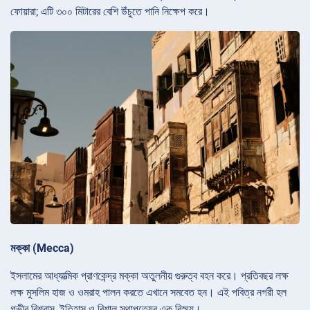
ফোয়ারা; এটি ৩০০ মিটারের বেশি উঁচুতে পানি নিক্ষেপ করে।
মক্কা (Mecca)
ইসলামের আধ্যাত্মিক প্রাণকেন্দ্র মক্কা অতুলনীয় গুরুত্ব বহন করে। প্রতিবছর লক্ষ
লক্ষ মুসলিম হাজ ও ওমরাহ পালন করতে এখানে সমবেত হন। এই পবিত্র নগরী হল
গভীর বিশ্বাস, ইতিহাস ও বিশাল স্থাপত্যের এক বিস্ময়।