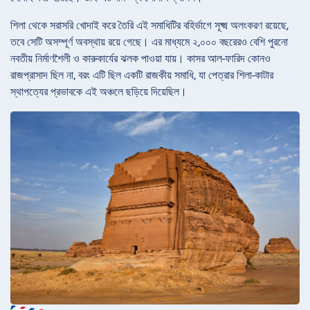
শিলা থেকে সরাসরি খোদাই করে তৈরি এই সমাধিটির বহির্ভাগে সূক্ষ্ম অলংকরণ রয়েছে,
তবে সেটি অসম্পূর্ণ অবস্থায় রয়ে গেছে। এর মাধ্যমে ২,০০০ বছরেরও বেশি পুরনো
নবতীয় নির্মাণশৈলী ও কারুকার্যের ঝলক পাওয়া যায়। কাসর আল-ফারিদ কোনও
রাজপ্রাসাদ ছিল না, বরং এটি ছিল একটি রাজকীয় সমাধি, যা পেত্রার শিলা-কাটার
স্থাপত্যের প্রভাবকে এই অঞ্চলে ছড়িয়ে দিয়েছিল।