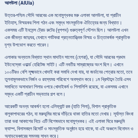
আলউলা (AlUla)
উত্তর-পশ্চিম সৌদি আরবের এক মনোমুগ্ধকর মরু এলাকা আলউলা, যা প্রাচীন
ইতিহাস, বিস্ময়কর শিলা গঠন এবং সমৃদ্ধ সাংস্কৃতিক ঐতিহ্যের জন্য বিখ্যাত।
একসময় এটি ইনসেন্স ট্রেড রুটের (ধূপপথ) গুরুত্বপূর্ণ স্টেশন ছিল। আলউলা এখন
এক জীবন্ত জাদুঘর, যেখানে পর্যটকরা প্রত্নতাত্ত্বিক বিস্ময় ও চিত্তাকর্ষক প্রাকৃতিক
দৃশ্য উপভোগ করতে পারেন।
এলাকার অন্যতম বিখ্যাত স্থান মাদাইন সালেহ (হেগরা), যা সৌদি আরবের প্রথম
ইউনেস্কো ওয়ার্ল্ড হেরিটেজ সাইট। এটি নবতীয় সাম্রাজ্যের অংশ ছিল। এখানে
১০০টিরও বেশি সূক্ষ্মভাবে খোদাই করা সমাধি দেখা যায়, যা জর্ডানের পেত্রার মতো, তবে
তুলনামূলকভাবে নির্জন ও রহস্যময় পরিবেশে অবস্থান করে। ১ম খ্রিস্টাব্দে তৈরি এসব
সমাধিতে অসাধারণ শিলার ওপরে খোদাইকর্ম ও শিলালিপি রয়েছে, যা একসময় এখানে
সমৃদ্ধ একটি প্রাচীন সভ্যতার গল্প বলে।
আরেকটি অনন্য আকর্ষণ হলো এলিফ্যান্ট রক (হাতি শিলা), বিশাল প্রাকৃতিক
বালুকাপাথরের গঠন, যা মরুভূমির মাঝে দাঁড়িয়ে থাকা হাতির মতো দেখায়। সূর্যাস্ত কিংবা
তারা ভরা আকাশের নিচে এটি বিশেষভাবে মনোমুগ্ধকর। এই এলাকা ঘিরে মরুভূমি
ক্যাম্প, বিলাসবহুল রিসোর্ট ও সাংস্কৃতিক অনুষ্ঠান হয়ে থাকে, যা এই অঞ্চলে বিনোদন ও
অ্যাডভেঞ্চারের সমন্বয় সাধন করে।