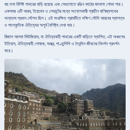
বহু তলা বিশিষ্ট পাথরের বাড়ি রয়েছে এবং সেগুলোতে রঙিন কাঠের জানালা শোভা পায়।
একসময় এটি আরব, ইয়েমেন ও লেভান্টের মধ্যে সংযোগকারী প্রাচীন বাণিজ্যপথের
অন্যতম প্রধান স্টেশন ছিল। এই সংরক্ষিত গ্রামটিতে দক্ষিণ সৌদি আরবের স্থাপত্য
ও সাংস্কৃতিক ঐতিহ্যের অপূর্ব বৈশিষ্ট্য দেখা যায়।
রিজাল আলমা মিউজিয়াম, যা ঐতিহ্যবাহী পাথরের একটি বাড়িতে স্থাপিত, এই অঞ্চলের
ইতিহাস, ঐতিহ্যবাহী পোষাক, অস্ত্র, পাণ্ডুলিপি ও দৈনন্দিন জীবনের নিদর্শন প্রদর্শন
করে।