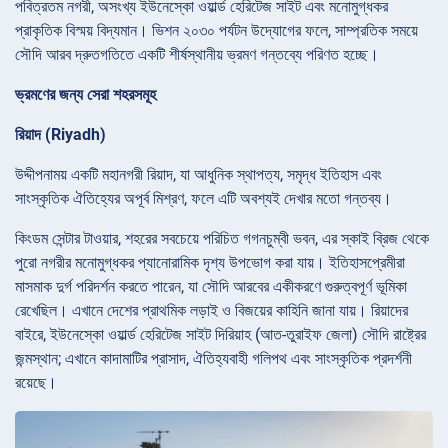
পবিত্রতম নগরী, অসংখ্য ইউনেস্কো ওয়ার্ল্ড হেরিটেজ সাইট এবং মনোমুগ্ধকর
প্রাকৃতিক বিস্ময় বিদ্যমান। ভিশন ২০৩০ পর্যটন উদ্যোগের ফলে, সাম্প্রতিক সময়ে
সৌদি আরব দ্রুতগতিতে একটি শীর্ষস্থানীয় ভ্রমণ গন্তব্যে পরিণত হচ্ছে।
ভ্রমণের জন্য সেরা শহরসমূহ
রিয়াদ (Riyadh)
উদ্দীপনাময় একটি মহানগরী রিয়াদ, যা আধুনিক স্থাপত্য, সমৃদ্ধ ইতিহাস এবং
সাংস্কৃতিক ঐতিহ্যের অপূর্ব মিশ্রণ, ফলে এটি অবশ্যই দেখার মতো গন্তব্য।
কিংডম সেন্টার টাওয়ার, শহরের সবচেয়ে পরিচিত গগনচুম্বী ভবন, এর স্কাই ব্রিজ থেকে
পুরো নগরীর মনোমুগ্ধকর প্যানোরামিক দৃশ্য উপভোগ করা যায়। ইতিহাসপ্রেমীরা
মাসমাক দুর্গ পরিদর্শন করতে পারেন, যা সৌদি আরবের একীকরণে গুরুত্বপূর্ণ ভূমিকা
রেখেছিল। এখানে দেশের প্রাথমিক লড়াই ও বিজয়ের কাহিনি জানা যায়। রিয়াদের
বাইরে, ইউনেস্কো ওয়ার্ল্ড হেরিটেজ সাইট দিরিয়াহ (আত-তুরাইফ জেলা) সৌদি রাষ্ট্রের
জন্মস্থান; এখানে কাদামাটির প্রাসাদ, ঐতিহ্যবাহী গলিপথ এবং সাংস্কৃতিক প্রদর্শনী
রয়েছে।