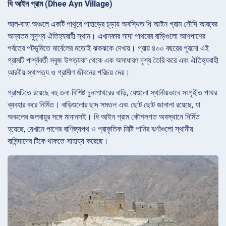
ধি আইন গ্রাম (Dhee Ayn Village)
আল-বাহা অঞ্চলে একটি পাথুরে পাহাড়ের চূড়ায় অবস্থিত ধি আইন গ্রাম সৌদি আরবের
অন্যতম সুদৃশ্য ঐতিহ্যবাহী স্থান। এখানকার সাদা পাথরের বাড়িগুলো আশপাশের
পর্বতের পটভূমিতে মার্বেলের মতোই ঝকঝকে দেখায়। প্রায় ৪০০ বছরের পুরনো এই
গ্রামটি পার্শ্ববর্তী সবুজ উপত্যকা থেকে এক অসাধারণ দৃশ্য তৈরি করে এবং ঐতিহ্যবাহী
আরবীয় স্থাপত্য ও গ্রামীণ জীবনের পরিচয় দেয়।
গ্রামটিতে রয়েছে বহু তলা বিশিষ্ট চুনাপাথরের বাড়ি, যেগুলো স্থানীয়ভাবে সংগৃহীত পাথর
ব্যবহার করে নির্মিত। বাড়িগুলোর ছাদ সমতল এবং ছোট ছোট জানালা রয়েছে, যা
অঞ্চলের জলবায়ুর সঙ্গে মানানসই। ধি আইন গ্রাম কৌশলগত অবস্থানে নির্মিত
হয়েছে, যেখানে পাশের বাণিজ্যপথ ও প্রাকৃতিক মিষ্টি পানির ঝর্ণাগুলো স্থানীয়
বাসিন্দাদের টিকে থাকতে সাহায্য করেছে।