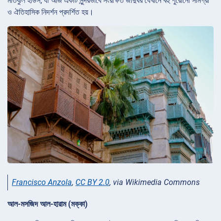
মাতবুলি হাউস, যা আজ একটি সুন্দরভাবে সংরক্ষিত জাদুঘর যেখানে বহু পুরোনো সামগ্রী
ও ঐতিহাসিক নিদর্শন প্রদর্শিত হয়।
Francisco Anzola
,
CC BY 2.0
, via Wikimedia Commons
আল-মসজিদ আল-হারাম (মক্কা)