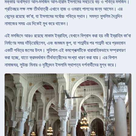
মক্কায় অবস্থিত আল-মসজিদ আল-হারাম ইসলামের সবচেয়ে বড় ও পবিত্র মসজিদ।
প্রতিবছর লক্ষ লক্ষ তীর্থযাত্রী এখানে হাজ ও ওমরাহ পালনের জন্য আসেন। এর
কেন্দ্রে রয়েছে কা’বা, যা ইসলামের সর্বোচ্চ পবিত্র স্থান। সমস্ত মুসলিম দৈনন্দিন
নামাজের সময় এর দিকেই মুখ করে থাকেন।
এই মসজিদে আরও রয়েছে মাকাম ইব্রাহিম, যেখানে বিশ্বাস করা হয় নবী ইব্রাহিম কা’বা
নির্মাণের সময় দাঁড়িয়েছিলেন, এবং জমজম কূপ, যা শতাব্দীর পর শতাব্দী ধরে প্রবহমান
একটি পবিত্র জলের উৎস। সুবিশাল এই কমপ্লেক্সটিকে ধারাবাহিকভাবে সম্প্রসারণ
করা হচ্ছে, যাতে ক্রমবর্ধমান তীর্থযাত্রীদের সংখ্যা ধারণ করা যায়। এর বিশাল
নামাজঘর, সুউচ্চ মিনার ও দৃষ্টিনন্দন ইসলামি স্থাপত্য দর্শনার্থীদের মুগ্ধ করে।