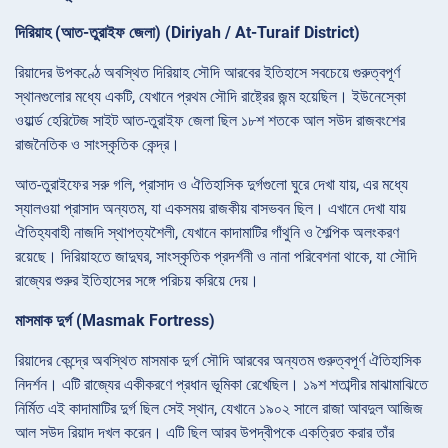
দিরিয়াহ (আত-তুরাইফ জেলা) (Diriyah / At-Turaif District)
রিয়াদের উপকণ্ঠে অবস্থিত দিরিয়াহ সৌদি আরবের ইতিহাসে সবচেয়ে গুরুত্বপূর্ণ
স্থানগুলোর মধ্যে একটি, যেখানে প্রথম সৌদি রাষ্ট্রের জন্ম হয়েছিল। ইউনেস্কো
ওয়ার্ল্ড হেরিটেজ সাইট আত-তুরাইফ জেলা ছিল ১৮শ শতকে আল সউদ রাজবংশের
রাজনৈতিক ও সাংস্কৃতিক কেন্দ্র।
আত-তুরাইফের সরু গলি, প্রাসাদ ও ঐতিহাসিক দুর্গগুলো ঘুরে দেখা যায়, এর মধ্যে
স্যালওয়া প্রাসাদ অন্যতম, যা একসময় রাজকীয় বাসভবন ছিল। এখানে দেখা যায়
ঐতিহ্যবাহী নাজদি স্থাপত্যশৈলী, যেখানে কাদামাটির গাঁথুনি ও শৈল্পিক অলংকরণ
রয়েছে। দিরিয়াহতে জাদুঘর, সাংস্কৃতিক প্রদর্শনী ও নানা পরিবেশনা থাকে, যা সৌদি
রাজ্যের শুরুর ইতিহাসের সঙ্গে পরিচয় করিয়ে দেয়।
মাসমাক দুর্গ (Masmak Fortress)
রিয়াদের কেন্দ্রে অবস্থিত মাসমাক দুর্গ সৌদি আরবের অন্যতম গুরুত্বপূর্ণ ঐতিহাসিক
নিদর্শন। এটি রাজ্যের একীকরণে প্রধান ভূমিকা রেখেছিল। ১৯শ শতাব্দীর মাঝামাঝিতে
নির্মিত এই কাদামাটির দুর্গ ছিল সেই স্থান, যেখানে ১৯০২ সালে রাজা আবদুল আজিজ
আল সউদ রিয়াদ দখল করেন। এটি ছিল আরব উপদ্বীপকে একত্রিত করার তাঁর