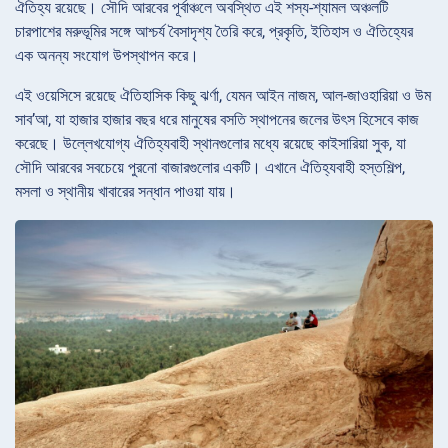
ঐতিহ্য রয়েছে। সৌদি আরবের পূর্বাঞ্চলে অবস্থিত এই শস্য-শ্যামল অঞ্চলটি
চারপাশের মরুভূমির সঙ্গে আশ্চর্য বৈসাদৃশ্য তৈরি করে, প্রকৃতি, ইতিহাস ও ঐতিহ্যের
এক অনন্য সংযোগ উপস্থাপন করে।
এই ওয়েসিসে রয়েছে ঐতিহাসিক কিছু ঝর্ণা, যেমন আইন নাজম, আল-জাওহারিয়া ও উম
সাব’আ, যা হাজার হাজার বছর ধরে মানুষের বসতি স্থাপনের জলের উৎস হিসেবে কাজ
করেছে। উল্লেখযোগ্য ঐতিহ্যবাহী স্থানগুলোর মধ্যে রয়েছে কাইসারিয়া সুক, যা
সৌদি আরবের সবচেয়ে পুরনো বাজারগুলোর একটি। এখানে ঐতিহ্যবাহী হস্তশিল্প,
মসলা ও স্থানীয় খাবারের সন্ধান পাওয়া যায়।