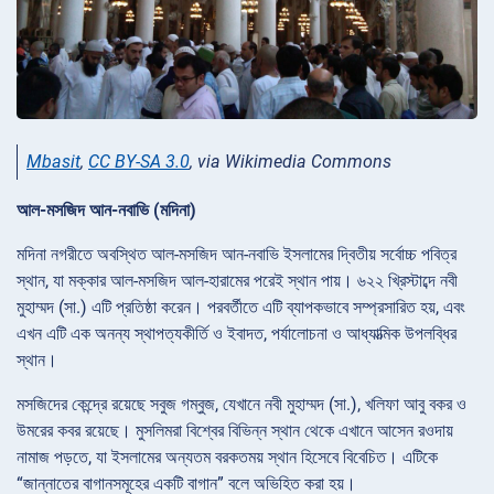
Mbasit
,
CC BY-SA 3.0
, via Wikimedia Commons
আল-মসজিদ আন-নবাভি (মদিনা)
মদিনা নগরীতে অবস্থিত আল-মসজিদ আন-নবাভি ইসলামের দ্বিতীয় সর্বোচ্চ পবিত্র
স্থান, যা মক্কার আল-মসজিদ আল-হারামের পরেই স্থান পায়। ৬২২ খ্রিস্টাব্দে নবী
মুহাম্মদ (সা.) এটি প্রতিষ্ঠা করেন। পরবর্তীতে এটি ব্যাপকভাবে সম্প্রসারিত হয়, এবং
এখন এটি এক অনন্য স্থাপত্যকীর্তি ও ইবাদত, পর্যালোচনা ও আধ্যাত্মিক উপলব্ধির
স্থান।
মসজিদের কেন্দ্রে রয়েছে সবুজ গম্বুজ, যেখানে নবী মুহাম্মদ (সা.), খলিফা আবু বকর ও
উমরের কবর রয়েছে। মুসলিমরা বিশ্বের বিভিন্ন স্থান থেকে এখানে আসেন রওদায়
নামাজ পড়তে, যা ইসলামের অন্যতম বরকতময় স্থান হিসেবে বিবেচিত। এটিকে
“জান্নাতের বাগানসমূহের একটি বাগান” বলে অভিহিত করা হয়।