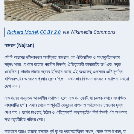
Richard Mortel
,
CC BY 2.0
, via Wikimedia Commons
নাজরান (Najran)
সৌদি আরবের দক্ষিণাঞ্চলে অবস্থিত নাজরান এক ঐতিহাসিক ও সাংস্কৃতিকভাবে
সমৃদ্ধ শহর, যেখানে রয়েছে প্রাচীন নিদর্শন, ঐতিহ্যবাহী কাদামাটির দুর্গ এবং সবুজ
ওয়েসিস। হাজার হাজার বছরের ইতিহাস আছে এই অঞ্চলের; একসময় এটি সুগন্ধি
বাণিজ্যপথের অন্যতম প্রধান কেন্দ্র ছিল। এখানকার বিভিন্ন সভ্যতার স্থাপনা এখনো
দেখা যায়।
নাজরানের অন্যতম আকর্ষণীয় স্থাপনা হলো নাজরান ফোর্ট, যা চমৎকারভাবে সংরক্ষিত
কাদামাটির দুর্গ। এখান থেকে পার্শ্ববর্তী খেজুরের বাগান ও পর্বতমালার চমৎকার দৃশ্য
দেখা যায়। দুর্গের টাওয়ার, উঠান ও ঐতিহ্যবাহী অভ্যন্তরীণ নির্মাণশৈলী এই অঞ্চলের
স্থাপত্যরীতির পরিচয় দেয়।
নাজরানে আরও রয়েছে ইসলাম-পূর্ব যুগের প্রত্নতাত্ত্বিক স্থান, যেমন আল-উখদুদ, যা