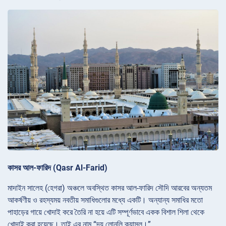
কাসর আল-ফারিদ (Qasr Al-Farid)
মাদাইন সালেহ (হেগরা) অঞ্চলে অবস্থিত কাসর আল-ফারিদ সৌদি আরবের অন্যতম
আকর্ষণীয় ও রহস্যময় নবতীয় সমাধিগুলোর মধ্যে একটি। অন্যান্য সমাধির মতো
পাহাড়ের গায়ে খোদাই করে তৈরি না হয়ে এটি সম্পূর্ণভাবে একক বিশাল শিলা থেকে
খোদাই করা হয়েছে। তাই এর নাম “দ্য লোনলি ক্যাসল।”