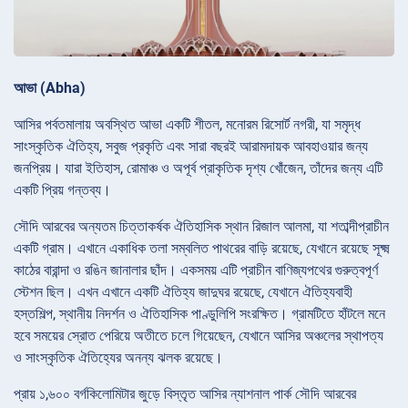
আভা (Abha)
আসির পর্বতমালায় অবস্থিত আভা একটি শীতল, মনোরম রিসোর্ট নগরী, যা সমৃদ্ধ
সাংস্কৃতিক ঐতিহ্য, সবুজ প্রকৃতি এবং সারা বছরই আরামদায়ক আবহাওয়ার জন্য
জনপ্রিয়। যারা ইতিহাস, রোমাঞ্চ ও অপূর্ব প্রাকৃতিক দৃশ্য খোঁজেন, তাঁদের জন্য এটি
একটি প্রিয় গন্তব্য।
সৌদি আরবের অন্যতম চিত্তাকর্ষক ঐতিহাসিক স্থান রিজাল আলমা, যা শতাব্দীপ্রাচীন
একটি গ্রাম। এখানে একাধিক তলা সম্বলিত পাথরের বাড়ি রয়েছে, যেখানে রয়েছে সূক্ষ্ম
কাঠের বারান্দা ও রঙিন জানালার ছাঁদ। একসময় এটি প্রাচীন বাণিজ্যপথের গুরুত্বপূর্ণ
স্টেশন ছিল। এখন এখানে একটি ঐতিহ্য জাদুঘর রয়েছে, যেখানে ঐতিহ্যবাহী
হস্তশিল্প, স্থানীয় নিদর্শন ও ঐতিহাসিক পাণ্ডুলিপি সংরক্ষিত। গ্রামটিতে হাঁটলে মনে
হবে সময়ের স্রোত পেরিয়ে অতীতে চলে গিয়েছেন, যেখানে আসির অঞ্চলের স্থাপত্য
ও সাংস্কৃতিক ঐতিহ্যের অনন্য ঝলক রয়েছে।
প্রায় ১,৬০০ বর্গকিলোমিটার জুড়ে বিস্তৃত আসির ন্যাশনাল পার্ক সৌদি আরবের