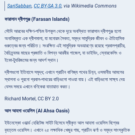
SariSabban
,
CC BY-SA 3.0
, via Wikimedia Commons
ফারাসান দ্বীপপুঞ্জ (Farasan Islands)
সৌদি আরবের দক্ষিণ-পশ্চিম উপকূল থেকে দূরে অবস্থিত ফারাসান দ্বীপপুঞ্জ হলো
অনাবিষ্কৃত এক দ্বীপমালা, যা মনোরম সৈকত, সমৃদ্ধ সামুদ্রিক জীবন ও ঐতিহাসিক
গুরুত্বের জন্য পরিচিত। সংরক্ষিত এই সামুদ্রিক অভয়ারণ্যে রয়েছে প্রবালপ্রাচীর,
বৈচিত্র্যময় মাছের প্রজাতি ও বিপন্ন আরবীয় গাজেল, যা ডাইভিং, স্নোরকেলিং ও
ইকো-ট্যুরিজমের জন্য আদর্শ স্থান।
দ্বীপগুলো ইতিহাসে সমৃদ্ধ; এখানে প্রাচীন বাণিজ্য পথের চিহ্ন, ওসমানীয় আমলের
স্থাপনা ও পুরনো প্রবাল-পাথরের বাড়িগুলো পাওয়া যায়। এই বাড়িগুলো সাক্ষ্য দেয়
যেসব সময়ে এখানে বণিকেরা যাতায়াত করত।
Richard Mortel, CC BY 2.0
আল আহসা ওয়েসিস (Al Ahsa Oasis)
ইউনেস্কো ওয়ার্ল্ড হেরিটেজ সাইট হিসেবে স্বীকৃত আল আহসা ওয়েসিস বিশ্বের
বৃহত্তম ওয়েসিস। এখানে ২৫ লক্ষাধিক খেজুর গাছ, প্রাচীন ঝর্ণা ও সমৃদ্ধ সাংস্কৃতিক