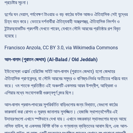
প্রচেষ্টার সূচনা।
দুর্গের ঘন দেয়াল, পর্যবেক্ষণ টাওয়ার ও বড় কাঠের ফটক আজও ঐতিহাসিক সেই যুদ্ধের
চিহ্ন বহন করে। ভেতরে দর্শনার্থীরা ঐতিহ্যবাহী অস্ত্রশস্ত্র, ঐতিহাসিক নিদর্শন ও
ইন্টারঅ্যাকটিভ প্রদর্শনী দেখতে পারেন, যেখানে সৌদি আরবের প্রতিষ্ঠার গল্প বিবৃত
হয়েছে।
Francisco Anzola, CC BY 3.0, via Wikimedia Commons
আল-বালাদ (পুরাতন জেদ্দাহ) (Al-Balad / Old Jeddah)
ইউনেস্কো ওয়ার্ল্ড হেরিটেজ সাইট আল-বালাদ (পুরাতন জেদ্দাহ) হলো জেদ্দাহর
ঐতিহাসিক প্রাণকেন্দ্র, যা সৌদি আরবের সমুদ্র ও বাণিজ্য-নির্ভর অতীতের পরিচয় বহন
করে। ৭ম শতকে প্রতিষ্ঠিত এই অঞ্চলটি একসময় আরব উপদ্বীপ, আফ্রিকা ও
এশিয়ার মধ্যে সংযোগকারী গুরুত্বপূর্ণ বন্দর ছিল।
আল-বালাদ প্রবাল-পাথরের সুপরিবর্তিত বাড়িগুলোর জন্য বিখ্যাত, যেগুলো কাঠের
কারুকার্য করা রোশন ও সুরম্য জানালায় সুসজ্জিত। হেজাজি স্থাপত্যশৈলীর এই
উদাহরণগুলো এখানে স্পষ্টভাবে দেখা যায়। এখানে নজরকাড়া স্থানগুলোর মধ্যে আছে
নাসিফ হাউস, যা একসময় বিশিষ্ট বণিক ও গণ্যমান্য ব্যক্তিদের আবাস ছিল, এবং আল-