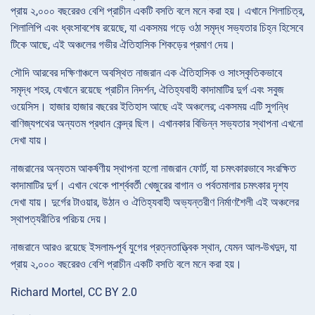
প্রায় ২,০০০ বছরেরও বেশি প্রাচীন একটি বসতি বলে মনে করা হয়। এখানে শিলাচিত্র,
শিলালিপি এবং ধ্বংসাবশেষ রয়েছে, যা একসময় গড়ে ওঠা সমৃদ্ধ সভ্যতার চিহ্ন হিসেবে
টিকে আছে, এই অঞ্চলের গভীর ঐতিহাসিক শিকড়ের প্রমাণ দেয়।
সৌদি আরবের দক্ষিণাঞ্চলে অবস্থিত নাজরান এক ঐতিহাসিক ও সাংস্কৃতিকভাবে
সমৃদ্ধ শহর, যেখানে রয়েছে প্রাচীন নিদর্শন, ঐতিহ্যবাহী কাদামাটির দুর্গ এবং সবুজ
ওয়েসিস। হাজার হাজার বছরের ইতিহাস আছে এই অঞ্চলের; একসময় এটি সুগন্ধি
বাণিজ্যপথের অন্যতম প্রধান কেন্দ্র ছিল। এখানকার বিভিন্ন সভ্যতার স্থাপনা এখনো
দেখা যায়।
নাজরানের অন্যতম আকর্ষণীয় স্থাপনা হলো নাজরান ফোর্ট, যা চমৎকারভাবে সংরক্ষিত
কাদামাটির দুর্গ। এখান থেকে পার্শ্ববর্তী খেজুরের বাগান ও পর্বতমালার চমৎকার দৃশ্য
দেখা যায়। দুর্গের টাওয়ার, উঠান ও ঐতিহ্যবাহী অভ্যন্তরীণ নির্মাণশৈলী এই অঞ্চলের
স্থাপত্যরীতির পরিচয় দেয়।
নাজরানে আরও রয়েছে ইসলাম-পূর্ব যুগের প্রত্নতাত্ত্বিক স্থান, যেমন আল-উখদুদ, যা
প্রায় ২,০০০ বছরেরও বেশি প্রাচীন একটি বসতি বলে মনে করা হয়।
Richard Mortel, CC BY 2.0