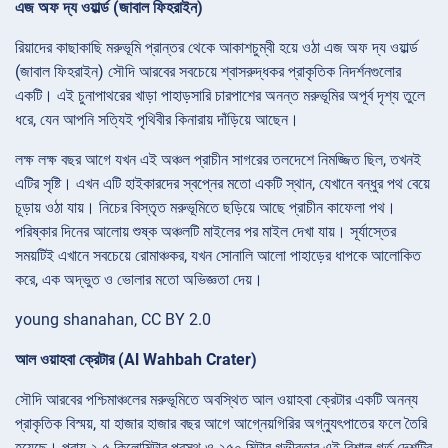
এজ অফ দ্য ওয়ার্ল্ড (জাবাল ফিহরাইন)
রিয়াদের কাছাকাছি মরুভূমি প্রান্তর থেকে আকাশচুম্বী হয়ে ওঠা এজ অফ দ্য ওয়ার্ল্ড
(জাবাল ফিহরাইন) সৌদি আরবের সবচেয়ে শ্বাসরুদ্ধকর প্রাকৃতিক নিদর্শনগুলোর
একটি। এই চুনাপাথরের খাড়া পাহাড়সারি চারপাশের অনন্ত মরুভূমির অপূর্ব দৃশ্য তুলে
ধরে, যেন আপনি সত্যিই পৃথিবীর কিনারায় দাঁড়িয়ে আছেন।
লক্ষ লক্ষ বছর আগে যখন এই অঞ্চল প্রাচীন সাগরের তলদেশে নিমজ্জিত ছিল, তখনই
এটির সৃষ্টি। এখন এটি হাইকারদের স্বপ্নের মতো একটি স্থান, যেখানে বন্ধুর পথ বেয়ে
চূড়ায় ওঠা যায়। নিচের বিস্তৃত মরুভূমিতে ছড়িয়ে আছে প্রাচীন কাফেলা পথ।
পরিষ্কার দিনের আলোয় শুষ্ক অঞ্চলটি মাইলের পর মাইল দেখা যায়। সূর্যাস্তের
সময়টিই এখানে সবচেয়ে রোমাঞ্চকর, যখন সোনালি আলো পাহাড়ের ধাপকে আলোকিত
করে, এক অদ্ভুত ও ভোলার মতো অভিজ্ঞতা দেয়।
young shanahan, CC BY 2.0
আল ওয়াহবা ক্রেটার (Al Wahbah Crater)
সৌদি আরবের পশ্চিমাঞ্চলের মরুভূমিতে অবস্থিত আল ওয়াহবা ক্রেটার একটি অনন্য
প্রাকৃতিক বিস্ময়, যা হাজার হাজার বছর আগে আগ্নেয়গিরির অগ্ন্যুৎপাতের ফলে তৈরি
হয়েছে। প্রায় ২.৫ কিলোমিটার প্রস্থ ও ২৫০ মিটার গভীরতার এই বিশাল গর্ত দেশটির