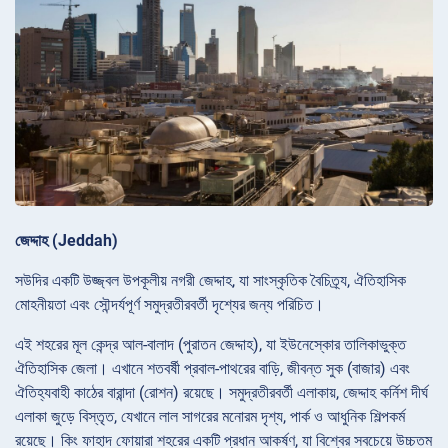
জেদ্দাহ (Jeddah)
সউদির একটি উজ্জ্বল উপকূলীয় নগরী জেদ্দাহ, যা সাংস্কৃতিক বৈচিত্র্য, ঐতিহাসিক
মোহনীয়তা এবং সৌন্দর্যপূর্ণ সমুদ্রতীরবর্তী দৃশ্যের জন্য পরিচিত।
এই শহরের মূল কেন্দ্র আল-বালাদ (পুরাতন জেদ্দাহ), যা ইউনেস্কোর তালিকাভুক্ত
ঐতিহাসিক জেলা। এখানে শতবর্ষী প্রবাল-পাথরের বাড়ি, জীবন্ত সুক (বাজার) এবং
ঐতিহ্যবাহী কাঠের বারান্দা (রোশন) রয়েছে। সমুদ্রতীরবর্তী এলাকায়, জেদ্দাহ কর্নিশ দীর্ঘ
এলাকা জুড়ে বিস্তৃত, যেখানে লাল সাগরের মনোরম দৃশ্য, পার্ক ও আধুনিক শিল্পকর্ম
রয়েছে। কিং ফাহাদ ফোয়ারা শহরের একটি প্রধান আকর্ষণ, যা বিশ্বের সবচেয়ে উচ্চতম