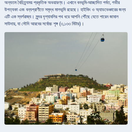
অন্যতম বৈচিত্র্যময় প্রকৃতিক অভয়ারণ্য। এখানে বনভূমি-আচ্ছাদিত পর্বত, গভীর
উপত্যকা এবং বন্যপ্রাণীতে সমৃদ্ধ মালভূমি রয়েছে। হাইকিং ও অ্যাডভেঞ্চারের জন্য
এটি এক স্বর্গরাজ্য। সুন্দর দৃশ্যাবলির পথ ধরে আপনি পৌঁছে যেতে পারেন জাবাল
সাউদায়, যা সৌদি আরবের সর্বোচ্চ শৃঙ্গ (৩,১৩৩ মিটার)।