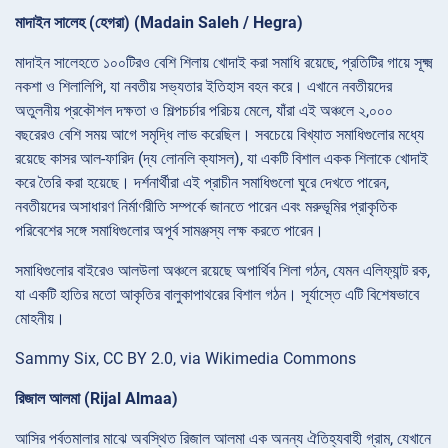
মাদাইন সালেহ (হেগরা) (Madain Saleh / Hegra)
মাদাইন সালেহতে ১০০টিরও বেশি শিলায় খোদাই করা সমাধি রয়েছে, প্রতিটির গায়ে সূক্ষ্ম
নকশা ও শিলালিপি, যা নবতীয় সভ্যতার ইতিহাস বহন করে। এখানে নবতীয়দের
অতুলনীয় প্রকৌশল দক্ষতা ও শিল্পচর্চার পরিচয় মেলে, যাঁরা এই অঞ্চলে ২,০০০
বছরেরও বেশি সময় আগে সমৃদ্ধি লাভ করেছিল। সবচেয়ে বিখ্যাত সমাধিগুলোর মধ্যে
রয়েছে কাসর আল-ফারিদ (দ্য লোনলি ক্যাসল), যা একটি বিশাল একক শিলাকে খোদাই
করে তৈরি করা হয়েছে। দর্শনার্থীরা এই প্রাচীন সমাধিগুলো ঘুরে দেখতে পারেন,
নবতীয়দের অসাধারণ নির্মাণরীতি সম্পর্কে জানতে পারেন এবং মরুভূমির প্রাকৃতিক
পরিবেশের সঙ্গে সমাধিগুলোর অপূর্ব সামঞ্জস্য লক্ষ করতে পারেন।
সমাধিগুলোর বাইরেও আলউলা অঞ্চলে রয়েছে অপার্থিব শিলা গঠন, যেমন এলিফ্যান্ট রক,
যা একটি হাতির মতো আকৃতির বালুকাপাথরের বিশাল গঠন। সূর্যাস্তে এটি বিশেষভাবে
মোহনীয়।
Sammy Six, CC BY 2.0, via Wikimedia Commons
রিজাল আলমা (Rijal Almaa)
আসির পর্বতমালার মাঝে অবস্থিত রিজাল আলমা এক অনন্য ঐতিহ্যবাহী গ্রাম, যেখানে