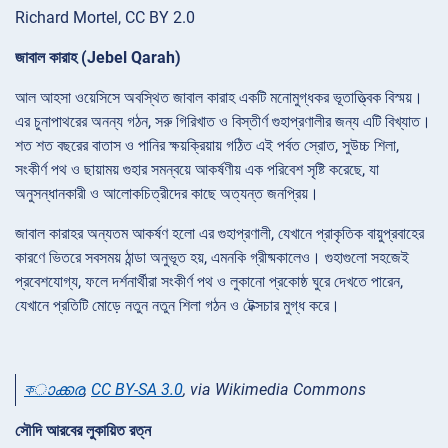
Richard Mortel, CC BY 2.0
জাবাল কারাহ (Jebel Qarah)
আল আহসা ওয়েসিসে অবস্থিত জাবাল কারাহ একটি মনোমুগ্ধকর ভূতাত্ত্বিক বিস্ময়।
এর চুনাপাথরের অনন্য গঠন, সরু গিরিখাত ও বিস্তীর্ণ গুহাপ্রণালীর জন্য এটি বিখ্যাত।
শত শত বছরের বাতাস ও পানির ক্ষয়ক্রিয়ায় গঠিত এই পর্বত স্রোত, সুউচ্চ শিলা,
সংকীর্ণ পথ ও ছায়াময় গুহার সমন্বয়ে আকর্ষণীয় এক পরিবেশ সৃষ্টি করেছে, যা
অনুসন্ধানকারী ও আলোকচিত্রীদের কাছে অত্যন্ত জনপ্রিয়।
জাবাল কারাহর অন্যতম আকর্ষণ হলো এর গুহাপ্রণালী, যেখানে প্রাকৃতিক বায়ুপ্রবাহের
কারণে ভিতরে সবসময় ঠান্ডা অনুভূত হয়, এমনকি গ্রীষ্মকালেও। গুহাগুলো সহজেই
প্রবেশযোগ্য, ফলে দর্শনার্থীরা সংকীর্ণ পথ ও লুকানো প্রকোষ্ঠ ঘুরে দেখতে পারেন,
যেখানে প্রতিটি মোড়ে নতুন নতুন শিলা গঠন ও টেক্সচার মুগ্ধ করে।
কാക്കര
,
CC BY-SA 3.0
, via Wikimedia Commons
সৌদি আরবের লুকায়িত রত্ন