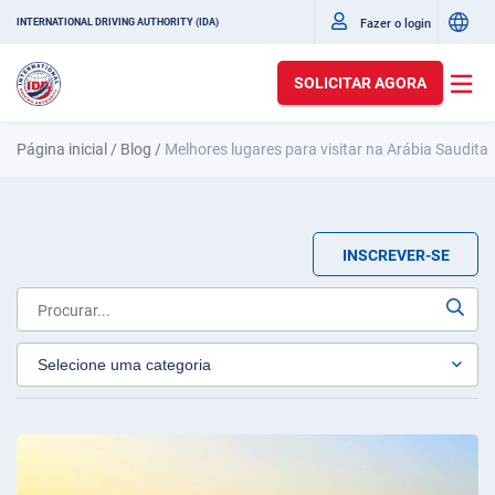
Fazer o login
INTERNATIONAL DRIVING AUTHORITY (IDA)
SOLICITAR AGORA
Página inicial
/
Blog
/
Melhores lugares para visitar na Arábia Saudita
INSCREVER-SE