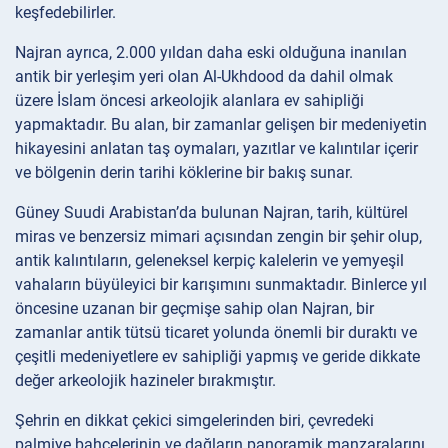
keşfedebilirler.
Najran ayrıca, 2.000 yıldan daha eski olduğuna inanılan
antik bir yerleşim yeri olan Al-Ukhdood da dahil olmak
üzere İslam öncesi arkeolojik alanlara ev sahipliği
yapmaktadır. Bu alan, bir zamanlar gelişen bir medeniyetin
hikayesini anlatan taş oymaları, yazıtlar ve kalıntılar içerir
ve bölgenin derin tarihi köklerine bir bakış sunar.
Güney Suudi Arabistan’da bulunan Najran, tarih, kültürel
miras ve benzersiz mimari açısından zengin bir şehir olup,
antik kalıntıların, geleneksel kerpiç kalelerin ve yemyeşil
vahaların büyüleyici bir karışımını sunmaktadır. Binlerce yıl
öncesine uzanan bir geçmişe sahip olan Najran, bir
zamanlar antik tütsü ticaret yolunda önemli bir duraktı ve
çeşitli medeniyetlere ev sahipliği yapmış ve geride dikkate
değer arkeolojik hazineler bırakmıştır.
Şehrin en dikkat çekici simgelerinden biri, çevredeki
palmiye bahçelerinin ve dağların panoramik manzaralarını