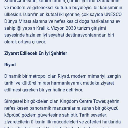
Suudi Arabistan, kadim tarihin, çarpıcı çöl manzaralarının
ve modern ve geleneksel kültürün büyüleyici bir karışımının
ülkesidir. İslam’ın en kutsal iki şehrine, çok sayıda UNESCO
Dünya Mirası alanına ve nefes kesici doğa harikalarına ev
sahipliği yapan Krallık, Vizyon 2030 turizm girişimi
sayesinde hızla en iyi seyahat destinasyonlarından biri
olarak ortaya çıkıyor.
Ziyaret Edilecek En İyi Şehirler
Riyad
Dinamik bir metropol olan Riyad, modern mimariyi, zengin
tarihi ve kültürel mirası harmanlayarak mutlaka ziyaret
edilmesi gereken bir yer haline getiriyor.
Simgesel bir gökdelen olan Kingdom Centre Tower, şehrin
nefes kesen panoramik manzaralarını sunan bir gökyüzü
köprüsü gözlem güvertesine sahiptir. Tarih severler,
ziyaretçilerin ülkenin ilk mücadeleleri ve zaferleri hakkında