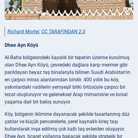
Richard Mortel
,
CC TARAFINDAN 2.0
Dhee Ayn Köyü
Al-Baha bölgesindeki kayalık bir tepenin üzerine kurulmuş
olan Dhee Ayn Köyü, çevredeki dağlara karşı mermer gibi
parıldayan beyaz taş binalarıyla bilinen Suudi Arabistan’ın
en çarpıcı miras alanlarından biridir. 400 yıllık bu köy,
yakınlardaki vadilerin yemyeşil bitki örtüsüyle çarpıcı bir
tezat oluşturuyor ve geleneksel Arap mimarisine ve kırsal
yaşama dair bir bakış sunuyor.
Köy, bölgenin iklimine dayanacak şekilde tasarlanmış düz
çatılar ve küçük pencerelerle, yerel kaynaklı kireç taşı
kullanılarak inşa edilmiş çok katlı taş evlerden oluşuyor.
Dhee Ayn, ticaret yollarına bakacak şekilde stratejik bir