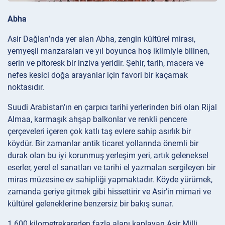
Abha
Asir Dağları’nda yer alan Abha, zengin kültürel mirası,
yemyeşil manzaraları ve yıl boyunca hoş iklimiyle bilinen,
serin ve pitoresk bir inziva yeridir. Şehir, tarih, macera ve
nefes kesici doğa arayanlar için favori bir kaçamak
noktasıdır.
Suudi Arabistan’ın en çarpıcı tarihi yerlerinden biri olan Rijal
Almaa, karmaşık ahşap balkonlar ve renkli pencere
çerçeveleri içeren çok katlı taş evlere sahip asırlık bir
köydür. Bir zamanlar antik ticaret yollarında önemli bir
durak olan bu iyi korunmuş yerleşim yeri, artık geleneksel
eserler, yerel el sanatları ve tarihi el yazmaları sergileyen bir
miras müzesine ev sahipliği yapmaktadır. Köyde yürümek,
zamanda geriye gitmek gibi hissettirir ve Asir’in mimari ve
kültürel geleneklerine benzersiz bir bakış sunar.
1.600 kilometrekareden fazla alanı kaplayan Asir Milli