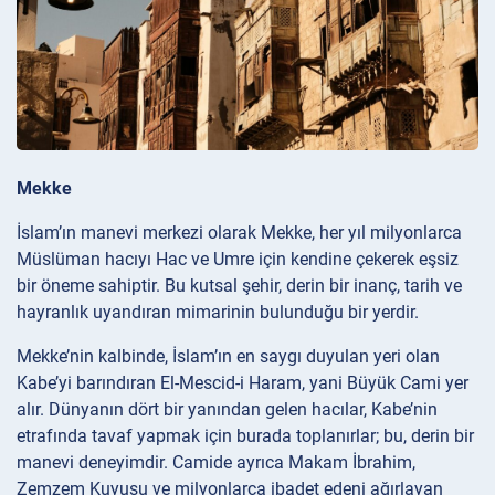
Mekke
İslam’ın manevi merkezi olarak Mekke, her yıl milyonlarca
Müslüman hacıyı Hac ve Umre için kendine çekerek eşsiz
bir öneme sahiptir. Bu kutsal şehir, derin bir inanç, tarih ve
hayranlık uyandıran mimarinin bulunduğu bir yerdir.
Mekke’nin kalbinde, İslam’ın en saygı duyulan yeri olan
Kabe’yi barındıran El-Mescid-i Haram, yani Büyük Cami yer
alır. Dünyanın dört bir yanından gelen hacılar, Kabe’nin
etrafında tavaf yapmak için burada toplanırlar; bu, derin bir
manevi deneyimdir. Camide ayrıca Makam İbrahim,
Zemzem Kuyusu ve milyonlarca ibadet edeni ağırlayan