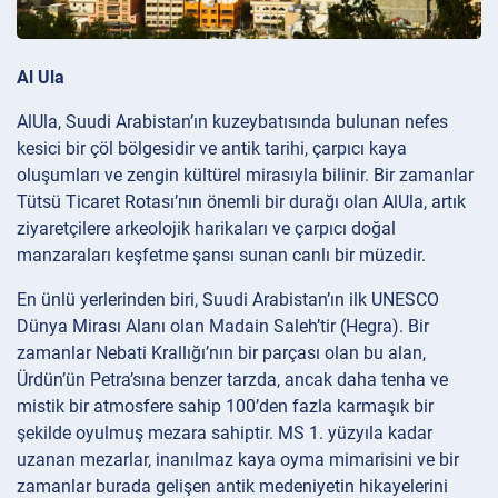
Al Ula
AlUla, Suudi Arabistan’ın kuzeybatısında bulunan nefes
kesici bir çöl bölgesidir ve antik tarihi, çarpıcı kaya
oluşumları ve zengin kültürel mirasıyla bilinir. Bir zamanlar
Tütsü Ticaret Rotası’nın önemli bir durağı olan AlUla, artık
ziyaretçilere arkeolojik harikaları ve çarpıcı doğal
manzaraları keşfetme şansı sunan canlı bir müzedir.
En ünlü yerlerinden biri, Suudi Arabistan’ın ilk UNESCO
Dünya Mirası Alanı olan Madain Saleh’tir (Hegra). Bir
zamanlar Nebati Krallığı’nın bir parçası olan bu alan,
Ürdün’ün Petra’sına benzer tarzda, ancak daha tenha ve
mistik bir atmosfere sahip 100’den fazla karmaşık bir
şekilde oyulmuş mezara sahiptir. MS 1. yüzyıla kadar
uzanan mezarlar, inanılmaz kaya oyma mimarisini ve bir
zamanlar burada gelişen antik medeniyetin hikayelerini