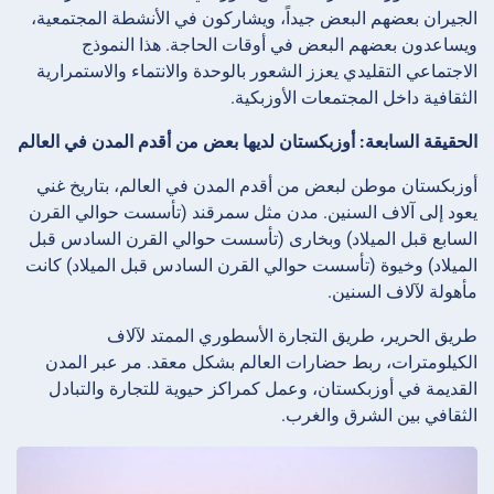
الجيران بعضهم البعض جيداً، ويشاركون في الأنشطة المجتمعية،
ويساعدون بعضهم البعض في أوقات الحاجة. هذا النموذج
الاجتماعي التقليدي يعزز الشعور بالوحدة والانتماء والاستمرارية
الثقافية داخل المجتمعات الأوزبكية.
الحقيقة السابعة: أوزبكستان لديها بعض من أقدم المدن في العالم
أوزبكستان موطن لبعض من أقدم المدن في العالم، بتاريخ غني
يعود إلى آلاف السنين. مدن مثل سمرقند (تأسست حوالي القرن
السابع قبل الميلاد) وبخارى (تأسست حوالي القرن السادس قبل
الميلاد) وخيوة (تأسست حوالي القرن السادس قبل الميلاد) كانت
مأهولة لآلاف السنين.
طريق الحرير، طريق التجارة الأسطوري الممتد لآلاف
الكيلومترات، ربط حضارات العالم بشكل معقد. مر عبر المدن
القديمة في أوزبكستان، وعمل كمراكز حيوية للتجارة والتبادل
الثقافي بين الشرق والغرب.