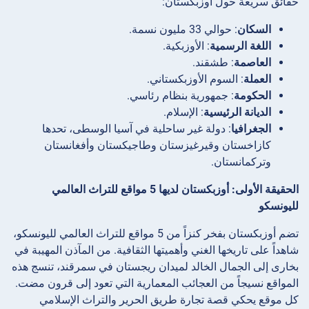
حقائق سريعة حول أوزبكستان:
السكان
: حوالي 33 مليون نسمة.
اللغة الرسمية
: الأوزبكية.
العاصمة
: طشقند.
العملة
: السوم الأوزبكستاني.
الحكومة
: جمهورية بنظام رئاسي.
الديانة الرئيسية
: الإسلام.
الجغرافيا
: دولة غير ساحلية في آسيا الوسطى، تحدها
كازاخستان وقيرغيزستان وطاجيكستان وأفغانستان
وتركمانستان.
الحقيقة الأولى: أوزبكستان لديها 5 مواقع للتراث العالمي
لليونسكو
تضم أوزبكستان بفخر كنزاً من 5 مواقع للتراث العالمي لليونسكو،
شاهداً على تاريخها الغني وأهميتها الثقافية. من المآذن المهيبة في
بخارى إلى الجمال الخالد لميدان ريجستان في سمرقند، تنسج هذه
المواقع نسيجاً من العجائب المعمارية التي تعود إلى قرون مضت.
كل موقع يحكي قصة تجارة طريق الحرير والتراث الإسلامي