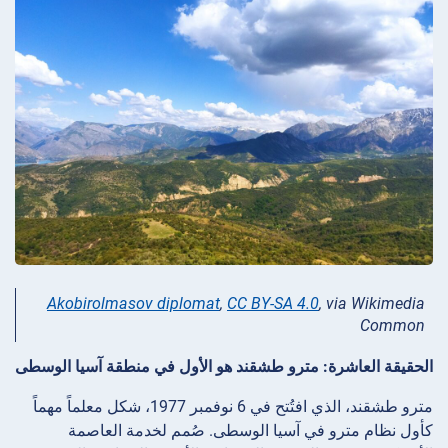
Akobirolmasov diplomat
,
CC BY-SA 4.0
, via Wikimedia
Common
الحقيقة العاشرة: مترو طشقند هو الأول في منطقة آسيا الوسطى
مترو طشقند، الذي افتُتح في 6 نوفمبر 1977، شكل معلماً مهماً
كأول نظام مترو في آسيا الوسطى. صُمم لخدمة العاصمة