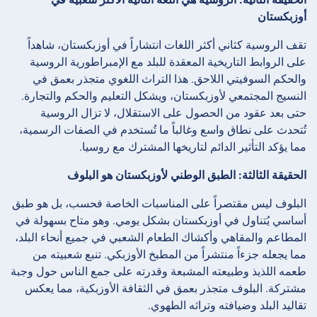
أوزبكستان
تقف الروسية كثاني أكثر اللغات انتشاراً في أوزبكستان، شاهداً
على الروابط التاريخية المعقدة للبلد مع الإمبراطورية الروسية
والحكم السوفيتي اللاحق. هذا التراث اللغوي متجذر بعمق في
النسيج المجتمعي لأوزبكستان، ويشكل التعليم والحكم والتجارة.
حتى بعد عقود من الحصول على الاستقلال، لا تزال الروسية
تُتحدث على نطاق واسع وغالباً ما تُستخدم في الصفات الرسمية،
مما يؤكد التأثير الدائم لتاريخها المشترك مع روسيا.
الحقيقة الثالثة: الطبق الوطني لأوزبكستان هو البلوف
البلوف ليس مقتصراً على المناسبات الخاصة فحسب، بل هو طبق
أساسي يُتناول في أوزبكستان بشكل يومي. وهو متاح بسهولة في
المطاعم والمقاهي وأكشاك الطعام الشعبي في جميع أنحاء البلد،
مما يجعله جزءاً منتشراً من المطبخ الأوزبكي. تنبع شعبيته من
طعمه اللذيذ وطبيعته المشبعة وقدرته على جمع الناس حول وجبة
مشتركة. البلوف متجذر بعمق في الثقافة الأوزبكية، مما يعكس
تقاليد البلد وضيافته وتراثه الطهوي.