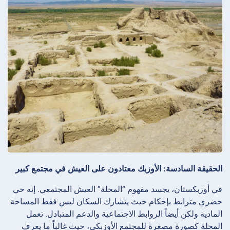
الحقيقة السادسة: الأوزبك معتادون على العيش في مجتمع كبير
في أوزبكستان، يجسد مفهوم “المحلة” العيش المجتمعي. إنه حي
حضري مترابط بإحكام حيث يتشارك السكان ليس فقط المساحة
المادية ولكن أيضاً الروابط الاجتماعية والدعم المتبادل. تعمل
المحلة كصورة مصغرة للمجتمع الأوزبكي، حيث غالباً ما يعرف