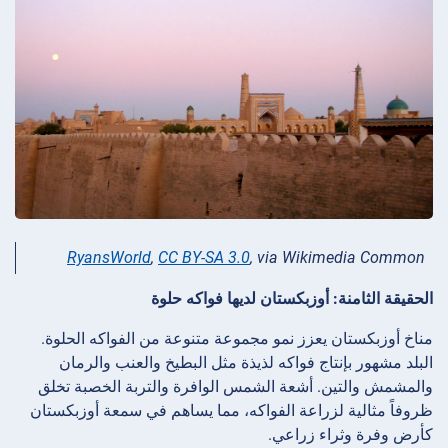
RyansWorld
,
CC BY-SA 3.0
, via Wikimedia Common
الحقيقة الثامنة: أوزبكستان لديها فواكه حلوة
مناخ أوزبكستان يعزز نمو مجموعة متنوعة من الفواكه الحلوة.
البلد مشهور بإنتاج فواكه لذيذة مثل البطيخ والعنب والرمان
والمشمش والتين. أشعة الشمس الوافرة والتربة الخصبة تخلق
ظروفاً مثالية لزراعة الفواكه، مما يساهم في سمعة أوزبكستان
كأرض وفرة وثراء زراعي.