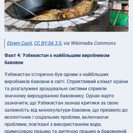
Ekrem Canli
,
CC BY-SA 3.0
, via Wikimedia Commons
Факт 4: Узбекистан є найбільшим виробником
бавовни
Узбекистан історично був одним з найбільших
виробників бавовни в світі. Сприятливий клімат країни
та розгалужені зрошувальні системи сприяли
значному вирощуванню бавовнику. Однак варто
зазначити, що Узбекистан зазнав критики за свою
залежність від монокультури бавовни, що призвело до
екологічних і соціальних проблем, включаючи
проблеми, пов’язані з використанням води,
примусовою працею та дитячою працею в бавовняній