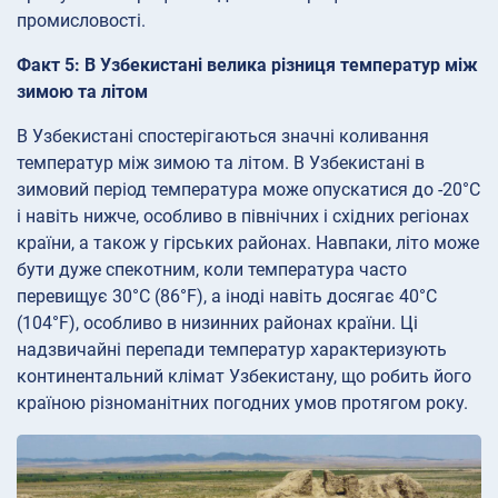
промисловості.
Факт 5: В Узбекистані велика різниця температур між
зимою та літом
В Узбекистані спостерігаються значні коливання
температур між зимою та літом. В Узбекистані в
зимовий період температура може опускатися до -20°C
і навіть нижче, особливо в північних і східних регіонах
країни, а також у гірських районах. Навпаки, літо може
бути дуже спекотним, коли температура часто
перевищує 30°C (86°F), а іноді навіть досягає 40°C
(104°F), особливо в низинних районах країни. Ці
надзвичайні перепади температур характеризують
континентальний клімат Узбекистану, що робить його
країною різноманітних погодних умов протягом року.