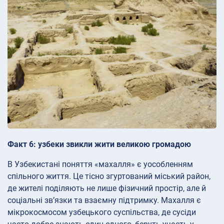
Факт 6: узбеки звикли жити великою громадою
В Узбекистані поняття «махалля» є уособленням
спільного життя. Це тісно згуртований міський район,
де жителі поділяють не лише фізичний простір, але й
соціальні зв’язки та взаємну підтримку. Махалля є
мікрокосмосом узбецького суспільства, де сусіди