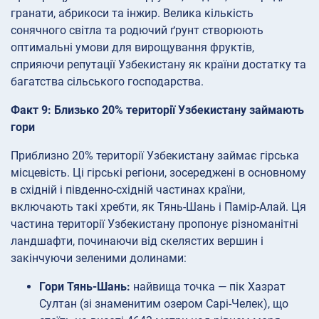
гранати, абрикоси та інжир. Велика кількість
сонячного світла та родючий ґрунт створюють
оптимальні умови для вирощування фруктів,
сприяючи репутації Узбекистану як країни достатку та
багатства сільського господарства.
Факт 9: Близько 20% території Узбекистану займають
гори
Приблизно 20% території Узбекистану займає гірська
місцевість. Ці гірські регіони, зосереджені в основному
в східній і південно-східній частинах країни,
включають такі хребти, як Тянь-Шань і Памір-Алай. Ця
частина території Узбекистану пропонує різноманітні
ландшафти, починаючи від скелястих вершин і
закінчуючи зеленими долинами:
Гори Тянь-Шань:
найвища точка — пік Хазрат
Султан (зі знаменитим озером Сарі-Челек), що