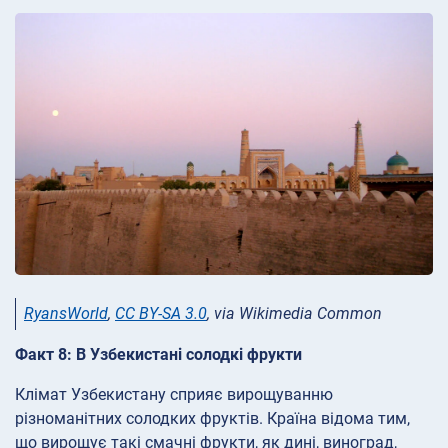
RyansWorld
,
CC BY-SA 3.0
, via Wikimedia Common
Факт 8: В Узбекистані солодкі фрукти
Клімат Узбекистану сприяє вирощуванню
різноманітних солодких фруктів. Країна відома тим,
що вирощує такі смачні фрукти, як дині, виноград,