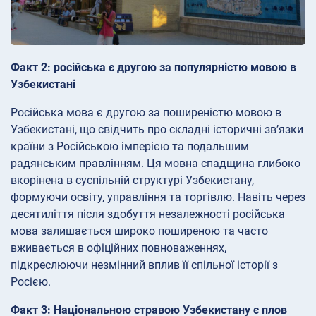
Факт 2: російська є другою за популярністю мовою в
Узбекистані
Російська мова є другою за поширеністю мовою в
Узбекистані, що свідчить про складні історичні зв’язки
країни з Російською імперією та подальшим
радянським правлінням. Ця мовна спадщина глибоко
вкорінена в суспільній структурі Узбекистану,
формуючи освіту, управління та торгівлю. Навіть через
десятиліття після здобуття незалежності російська
мова залишається широко поширеною та часто
вживається в офіційних повноваженнях,
підкреслюючи незмінний вплив її спільної історії з
Росією.
Факт 3: Національною стравою Узбекистану є плов