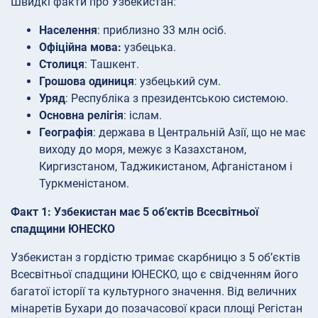
Швидкі факти про Узбекистан:
Населення
: приблизно 33 млн осіб.
Офіційна мова:
узбецька.
Столиця
: Ташкент.
Грошова одиниця
: узбецький сум.
Уряд
: Республіка з президентською системою.
Основна релігія
: іслам.
Географія
: держава в Центральній Азії, що не має
виходу до моря, межує з Казахстаном,
Киргизстаном, Таджикистаном, Афганістаном і
Туркменістаном.
Факт 1: Узбекистан має 5 об’єктів Всесвітньої
спадщини ЮНЕСКО
Узбекистан з гордістю тримає скарбницю з 5 об’єктів
Всесвітньої спадщини ЮНЕСКО, що є свідченням його
багатої історії та культурного значення. Від величних
мінаретів Бухари до позачасової краси площі Регістан