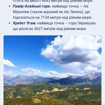
стоїть на висоті 4643 метри над рівнем моря.
Памір-Алайські гори:
найвища точка — пік
Міраліям (також відомий як пік Леніна), що
підноситься на 7134 метри над рівнем моря.
Хребет Угам:
найвища точка – гора Зеравшан,
що досягає 4627 метрів над рівнем моря.