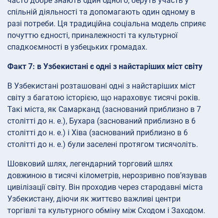
часто добре знають один одного, беруть участь у
спільній діяльності та допомагають один одному в
разі потреби. Ця традиційна соціальна модель сприяє
почуттю єдності, приналежності та культурної
спадкоємності в узбецьких громадах.
Факт 7: в Узбекистані є одні з найстаріших міст світу
В Узбекистані розташовані одні з найстаріших міст
світу з багатою історією, що нараховує тисячі років.
Такі міста, як Самарканд (заснований приблизно в 7
столітті до н. е.), Бухара (заснований приблизно в 6
столітті до н. е.) і Хіва (заснований приблизно в 6
столітті до н. е.) були заселені протягом тисячоліть.
Шовковий шлях, легендарний торговий шлях
довжиною в тисячі кілометрів, нерозривно пов’язував
цивілізації світу. Він проходив через стародавні міста
Узбекистану, діючи як життєво важливі центри
торгівлі та культурного обміну між Сходом і Заходом.