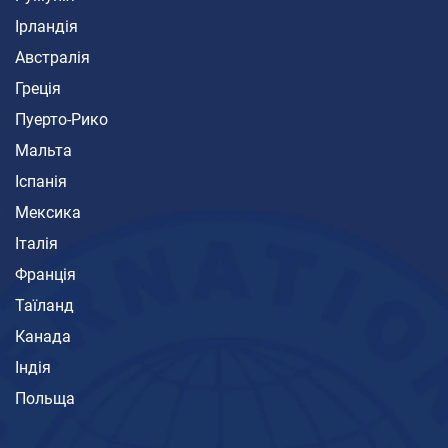
Ірландія
Австралія
Греція
Пуерто-Рико
Мальта
Іспанія
Мексика
Італія
Франція
Таїланд
Канада
Індія
Польща