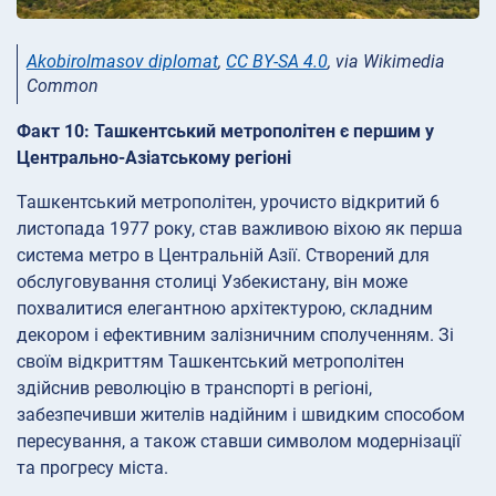
Akobirolmasov diplomat
,
CC BY-SA 4.0
, via Wikimedia
Common
Факт 10: Ташкентський метрополітен є першим у
Центрально-Азіатському регіоні
Ташкентський метрополітен, урочисто відкритий 6
листопада 1977 року, став важливою віхою як перша
система метро в Центральній Азії. Створений для
обслуговування столиці Узбекистану, він може
похвалитися елегантною архітектурою, складним
декором і ефективним залізничним сполученням. Зі
своїм відкриттям Ташкентський метрополітен
здійснив революцію в транспорті в регіоні,
забезпечивши жителів надійним і швидким способом
пересування, а також ставши символом модернізації
та прогресу міста.