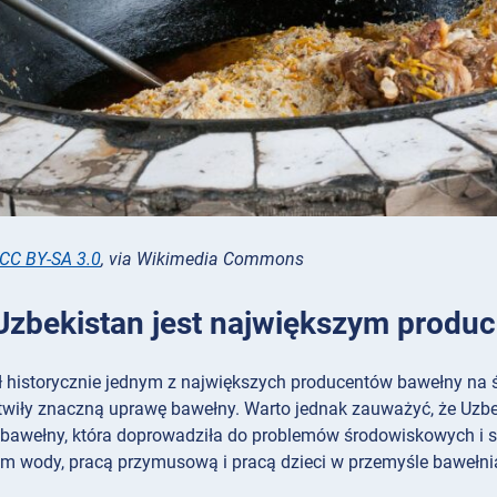
CC BY-SA 3.0
, via Wikimedia Commons
 Uzbekistan jest największym prod
ł historycznie jednym z największych producentów bawełny na św
atwiły znaczną uprawę bawełny. Warto jednak zauważyć, że Uzbek
bawełny, która doprowadziła do problemów środowiskowych i s
m wody, pracą przymusową i pracą dzieci w przemyśle bawełn