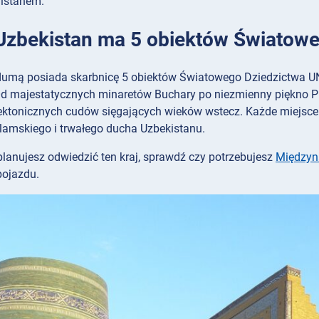
istanem.
 Uzbekistan ma 5 obiektów Świato
dumą posiada skarbnicę 5 obiektów Światowego Dziedzictwa UNE
d majestatycznych minaretów Buchary po niezmienny piękno Pl
tektonicznych cudów sięgających wieków wstecz. Każde miejsc
slamskiego i trwałego ducha Uzbekistanu.
planujesz odwiedzić ten kraj, sprawdź czy potrzebujesz
Międzyn
pojazdu.