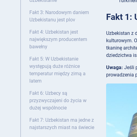
Uzbekistanie
Turkmen
Fakt 3: Narodowym daniem
Fakt 1:
Uzbekistanu jest plov
Fakt 4: Uzbekistan jest
Uzbekistan z 
największym producentem
kulturowym. O
bawełny
tkaninę archi
dziedzictwa i
Fakt 5: W Uzbekistanie
występują duże różnice
Uwaga:
Jeśli 
temperatur między zimą a
prowadzenia 
latem
Fakt 6: Uzbecy są
przyzwyczajeni do życia w
dużej wspólnocie
Fakt 7: Uzbekistan ma jedne z
najstarszych miast na świecie