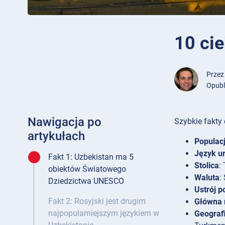
10 ci
Prze
Opubl
Nawigacja po
Szybkie fakty 
artykułach
Populac
Język u
Fakt 1: Uzbekistan ma 5
Stolica
:
obiektów Światowego
Waluta
:
Dziedzictwa UNESCO
Ustrój p
Fakt 2: Rosyjski jest drugim
Główna r
najpopularniejszym językiem w
Geograf