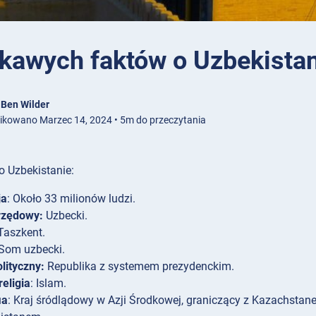
ekawych faktów o Uzbekista
z
Ben Wilder
ikowano Marzec 14, 2024 • 5m do przeczytania
o Uzbekistanie:
ja
: Około 33 milionów ludzi.
rzędowy:
Uzbecki.
 Taszkent.
 Som uzbecki.
olityczny:
Republika z systemem prezydenckim.
eligia
: Islam.
ia
: Kraj śródlądowy w Azji Środkowej, graniczący z Kazachstan