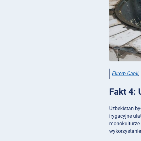
Ekrem Canli
,
Fakt 4:
Uzbekistan by
irygacyjne uł
monokulturze 
wykorzystanie