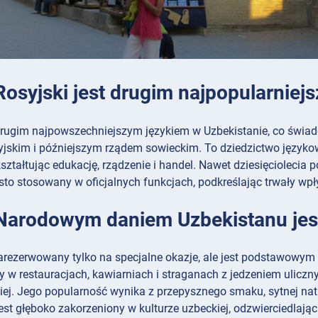
 Rosyjski jest drugim najpopularnie
 drugim najpowszechniejszym językiem w Uzbekistanie, co świad
jskim i późniejszym rządem sowieckim. To dziedzictwo językow
ształtując edukację, rządzenie i handel. Nawet dziesięciolecia 
to stosowany w oficjalnych funkcjach, podkreślając trwały wpły
 Narodowym daniem Uzbekistanu jes
 zarezerwowany tylko na specjalne okazje, ale jest podstawow
y w restauracjach, kawiarniach i straganach z jedzeniem ulicz
iej. Jego popularność wynika z przepysznego smaku, sytnej natu
jest głęboko zakorzeniony w kulturze uzbeckiej, odzwierciedlając