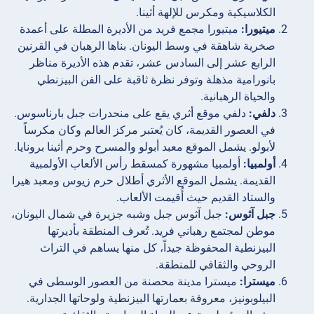
الكلاسيكية ومكرس للإلهة أثينا.
ميتيورا:
ميتيورا مجمع فريد من الأديرة المطلة على أعمدة
صخرية شاهقة في وسط اليونان. بناها الرهبان في القرنين
الرابع عشر إلى السادس عشر، تقدم هذه الأديرة مناظر
بانورامية مذهلة وتوفر نظرة ثاقبة على الفن البيزنطي
والحياة الرهبانية.
دلفي:
دلفي موقع أثري يقع على منحدرات جبل بارناسوس.
في العصور القديمة، كان يُعتبر مركز العالم وكان مكرساً
لأبولو. يشمل الموقع معبد أبولو والمسرح وحرم أثينا برونايا.
أولمبيا:
أولمبيا مشهورة كمسقط رأس الألعاب الأولمبية
القديمة. يشمل الموقع الأثري أطلال حرم زيوس ومعبد هيرا
والستاد القديم حيث أُقيمت الألعاب.
جبل آثوس:
جبل آثوس جبل وشبه جزيرة في شمال اليونان،
موطن لمجتمع رهباني فريد. تُعرف المنطقة بأديرتها
البيزنطية المحفوظة جيداً، كل منها يساهم في التراث
الروحي والثقافي للمنطقة.
ميسترا:
ميسترا مدينة محصنة من العصور الوسطى في
البيلوبونيز، معروفة بعمارتها البيزنطية ولوحاتها الجدارية.