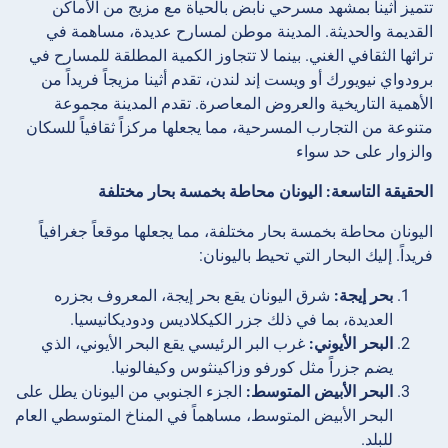
تتميز أثينا بمشهد مسرحي نابض بالحياة مع مزيج من الأماكن
القديمة والحديثة. المدينة موطن لمسارح عديدة، مساهمة في
تراثها الثقافي الغني. بينما لا تتجاوز الكمية المطلقة للمسارح في
برودواي نيويورك أو ويست إند لندن، تقدم أثينا مزيجاً فريداً من
الأهمية التاريخية والعروض المعاصرة. تقدم المدينة مجموعة
متنوعة من التجارب المسرحية، مما يجعلها مركزاً ثقافياً للسكان
والزوار على حد سواء
الحقيقة التاسعة: اليونان محاطة بخمسة بحار مختلفة
اليونان محاطة بخمسة بحار مختلفة، مما يجعلها موقعاً جغرافياً
فريداً. إليك البحار التي تحيط باليونان:
بحر إيجة:
شرق اليونان يقع بحر إيجة، المعروف بجزره
العديدة، بما في ذلك جزر الكيكلاديس ودوديكانيسيا.
البحر الأيوني:
غرب البر الرئيسي يقع البحر الأيوني، الذي
يضم جزراً مثل كورفو وزاكينثوس وكيفالونيا.
البحر الأبيض المتوسط:
الجزء الجنوبي من اليونان يطل على
البحر الأبيض المتوسط، مساهماً في المناخ المتوسطي العام
للبلد.