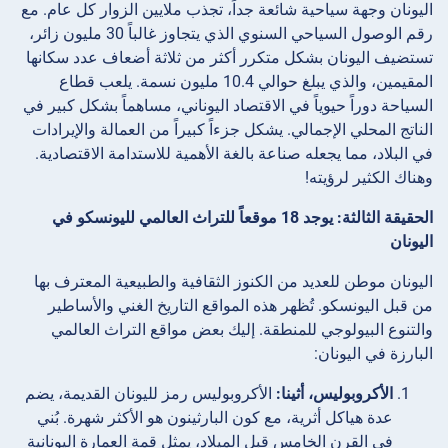
اليونان وجهة سياحية شائعة جداً، تجذب ملايين الزوار كل عام. مع
رقم الوصول السياحي السنوي الذي يتجاوز غالباً 30 مليون زائر،
تستضيف اليونان بشكل متكرر أكثر من ثلاثة أضعاف عدد سكانها
المقيمين، والذي يبلغ حوالي 10.4 مليون نسمة. يلعب قطاع
السياحة دوراً حيوياً في الاقتصاد اليوناني، مساهماً بشكل كبير في
الناتج المحلي الإجمالي. يشكل جزءاً كبيراً من العمالة والإيرادات
في البلاد، مما يجعله صناعة بالغة الأهمية للاستدامة الاقتصادية.
وهناك الكثير لرؤيته!
الحقيقة الثالثة: يوجد 18 موقعاً للتراث العالمي لليونسكو في
اليونان
اليونان موطن للعديد من الكنوز الثقافية والطبيعية المعترف بها
من قبل اليونسكو. تُظهر هذه المواقع التاريخ الغني والأساطير
والتنوع البيولوجي للمنطقة. إليك بعض مواقع التراث العالمي
البارزة في اليونان:
الأكروبوليس، أثينا:
الأكروبوليس رمز لليونان القديمة، يضم
عدة هياكل أثرية، مع كون البارثينون هو الأكثر شهرة. بُني
في القرن الخامس قبل الميلاد، يمثل قمة العمارة اليونانية