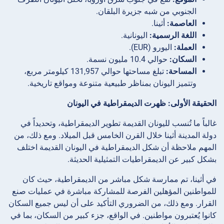
الجنوبي من شبه جزيرة البلقان.
العاصمة:
أثينا.
اللغة الرسمية:
اليونانية.
العملة:
اليورو (EUR).
السكان:
حوالي 10.4 مليون نسمة.
المساحة:
تبلغ مساحتها حوالي 131,957 كيلومتر مربع،
وتتميز اليونان بمناظر طبيعية متنوعة ومواقع تاريخية.
الحقيقة الأولى: ظهرت الديمقراطية في اليونان
غالباً ما تُنسب لليونان القديمة تطوير الديمقراطية، وتحديداً في
دولة المدينة أثينا خلال القرن الخامس قبل الميلاد. ومع ذلك، من
المهم ملاحظة أن شكل الديمقراطية في اليونان القديمة اختلف
بشكل كبير عن الديمقراطيات التمثيلية الحديثة.
في أثينا، تم ممارسة شكل مباشر من الديمقراطية، حيث كان
للمواطنين المؤهلين الفرصة للمشاركة مباشرة في عمليات صنع
القرار. ومع ذلك، من الضروري التأكيد على أن ليس جميع السكان
كانوا يُعتبرون مواطنين. في الواقع، جزء كبير من السكان، بما في