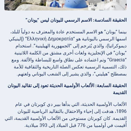
الحقيقة السادسة: الاسم الرسمي لليونان ليس “يونان”
بينما “يونان” هو الاسم المستخدم عادة والمعترف به دولياً للبلد،
اسمها الرسمي باليونانية هو “Ελληνική Δημοκρατία” (إلينيكي
ديموكراتيا)، والذي يُترجم إلى “الجمهورية الهيلينية”. استخدام
“يونان” في الإنجليزية ولغات أخرى مشتق من الكلمة اللاتينية
“Graecia” وتم اعتماده على نطاق واسع للبساطة والألفة. ومع
ذلك، التسمية الرسمية تعكس الصلة التاريخية والثقافية للأمة
بمصطلح “هيليني”، والذي يشير إلى الشعب اليوناني ولغتهم.
الحقيقة السابعة: الألعاب الأولمبية الحديثة تعود إلى تقاليد اليونان
القديمة
الألعاب الأولمبية الحديثة، التي بدأها بيير دي كوبرتان في عام
1896، هدفت إلى إحياء والاحتفال بالتقاليد الرياضية لليونان
القديمة. كان كوبرتان مستوحى من الألعاب الأولمبية القديمة، التي
أُقيمت في أولمبيا من 776 قبل الميلاد إلى 393 ميلادية.