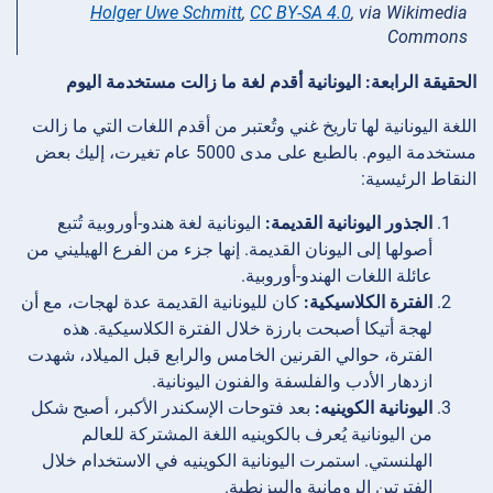
Holger Uwe Schmitt
,
CC BY-SA 4.0
, via Wikimedia
Commons
الحقيقة الرابعة: اليونانية أقدم لغة ما زالت مستخدمة اليوم
اللغة اليونانية لها تاريخ غني وتُعتبر من أقدم اللغات التي ما زالت
مستخدمة اليوم. بالطبع على مدى 5000 عام تغيرت، إليك بعض
النقاط الرئيسية:
الجذور اليونانية القديمة:
اليونانية لغة هندو-أوروبية تُتبع
أصولها إلى اليونان القديمة. إنها جزء من الفرع الهيليني من
عائلة اللغات الهندو-أوروبية.
الفترة الكلاسيكية:
كان لليونانية القديمة عدة لهجات، مع أن
لهجة أتيكا أصبحت بارزة خلال الفترة الكلاسيكية. هذه
الفترة، حوالي القرنين الخامس والرابع قبل الميلاد، شهدت
ازدهار الأدب والفلسفة والفنون اليونانية.
اليونانية الكوينيه:
بعد فتوحات الإسكندر الأكبر، أصبح شكل
من اليونانية يُعرف بالكوينيه اللغة المشتركة للعالم
الهلنستي. استمرت اليونانية الكوينيه في الاستخدام خلال
الفترتين الرومانية والبيزنطية.