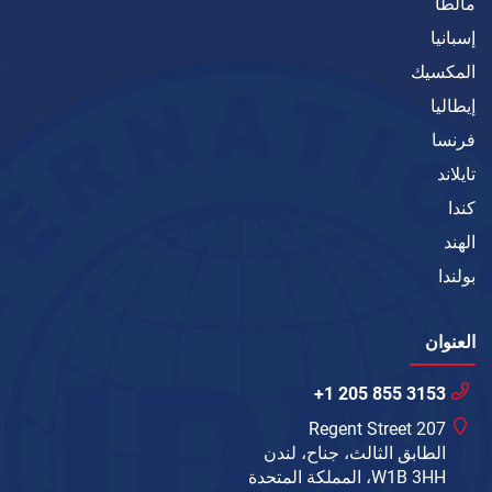
مالطا
إسبانيا
المكسيك
إيطاليا
فرنسا
تايلاند
كندا
الهند
بولندا
العنوان
+1 205 855 3153
207 Regent Street
الطابق الثالث، جناح، لندن
W1B 3HH، المملكة المتحدة