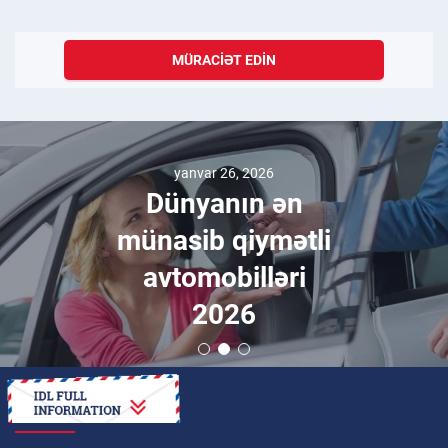
MÜRACIƏT EDIN
yanvar 26, 2026
Dünyanın ən
münasib qiymətli
avtomobilləri
2026
NECƏ