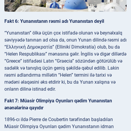
Fakt 6: Yunanıstanın rəsmi adı Yunanıstan deyil
“Yunanıstan” ölkə üçün çox istifadə olunan və beynəlxalq
səviyyədə tanınan ad olsa da, onun Yunan dilində rəsmi adı
“Ελληνική Δημοκρατία” (Ellinikí Dimokratía) olub, bu da
“Helen Respublikası” mənasına gəlir. İngilis və digər dillərdə
“Greece” istifadəsi Latın “Graecia” sözündən götürülüb və
sadəlik və tanışlıq üçün geniş şəkildə qəbul edilib. Lakin
rəsmi adlandırma millətin “Helen” termini ilə tarixi və
mədəni əlaqəsini əks etdirir ki, bu da Yunan xalqına və
onların dilinə istinad edir.
Fakt 7: Müasir Olimpiya Oyunları qədim Yunanıstan
ənənələrinə qayıdır
1896-cı ildə Pierre de Coubertin tərəfindən başladılan
Müasir Olimpiya Oyunları qədim Yunanıstanın idman