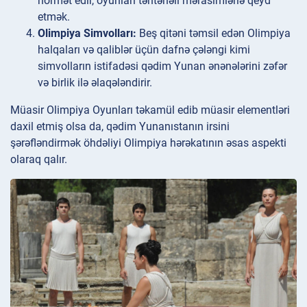
hörmət edir, oyunları təntənəli mərasimlərlə qeyd
etmək.
Olimpiya Simvolları:
Beş qitəni təmsil edən Olimpiya
halqaları və qaliblər üçün dafnə çələngi kimi
simvolların istifadəsi qədim Yunan ənənələrini zəfər
və birlik ilə əlaqələndirir.
Müasir Olimpiya Oyunları təkamül edib müasir elementləri
daxil etmiş olsa da, qədim Yunanıstanın irsini
şərəfləndirmək öhdəliyi Olimpiya hərəkatının əsas aspekti
olaraq qalır.