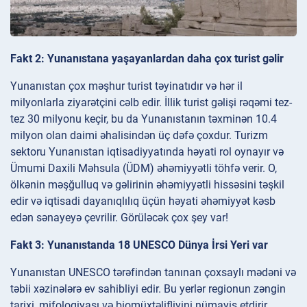
Fakt 2: Yunanıstana yaşayanlardan daha çox turist gəlir
Yunanıstan çox məşhur turist təyinatıdır və hər il
milyonlarla ziyarətçini cəlb edir. İllik turist gəlişi rəqəmi tez-
tez 30 milyonu keçir, bu da Yunanıstanın təxminən 10.4
milyon olan daimi əhalisindən üç dəfə çoxdur. Turizm
sektoru Yunanıstan iqtisadiyyatında həyati rol oynayır və
Ümumi Daxili Məhsula (ÜDM) əhəmiyyətli töhfə verir. O,
ölkənin məşğulluq və gəlirinin əhəmiyyətli hissəsini təşkil
edir və iqtisadi dayanıqlılıq üçün həyati əhəmiyyət kəsb
edən sənayeyə çevrilir. Görüləcək çox şey var!
Fakt 3: Yunanıstanda 18 UNESCO Dünya İrsi Yeri var
Yunanıstan UNESCO tərəfindən tanınan çoxsaylı mədəni və
təbii xəzinələrə ev sahibliyi edir. Bu yerlər regionun zəngin
tarixi, mifologiyası və biomüxtəlifliyini nümayiş etdirir.