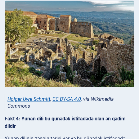
Holger Uwe Schmitt
,
CC BY-SA 4.0
, via Wikimedia
Commons
Fakt 4: Yunan dili bu günədək istifadədə olan ən qədim
dildir
Yunan dilinin zəngin tarixi var və bu günədək istifadədə