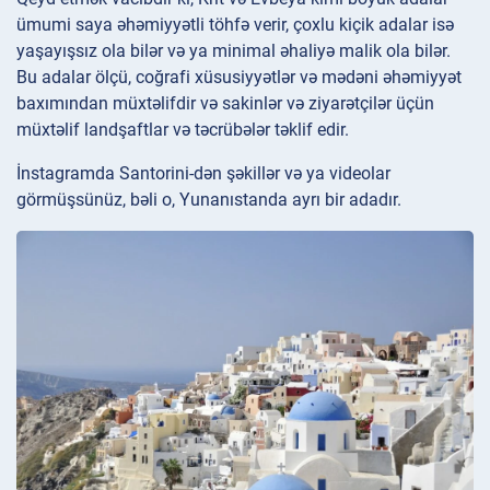
ümumi saya əhəmiyyətli töhfə verir, çoxlu kiçik adalar isə
yaşayışsız ola bilər və ya minimal əhaliyə malik ola bilər.
Bu adalar ölçü, coğrafi xüsusiyyətlər və mədəni əhəmiyyət
baxımından müxtəlifdir və sakinlər və ziyarətçilər üçün
müxtəlif landşaftlar və təcrübələr təklif edir.
İnstagramda Santorini-dən şəkillər və ya videolar
görmüşsünüz, bəli o, Yunanıstanda ayrı bir adadır.