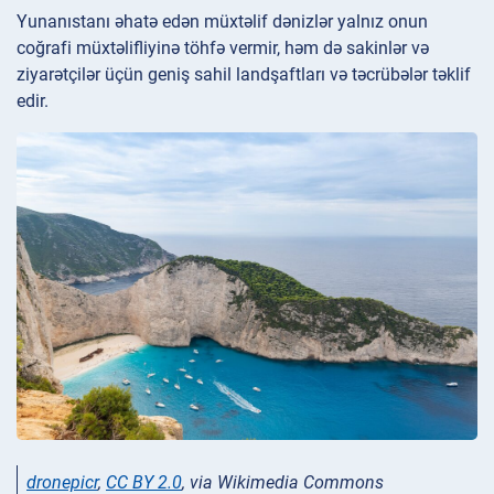
Yunanıstanı əhatə edən müxtəlif dənizlər yalnız onun
coğrafi müxtəlifliyinə töhfə vermir, həm də sakinlər və
ziyarətçilər üçün geniş sahil landşaftları və təcrübələr təklif
edir.
dronepicr
,
CC BY 2.0
, via Wikimedia Commons