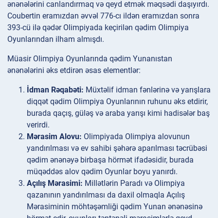
ənənələrini canlandırmaq və qeyd etmək məqsədi daşıyırdı.
Coubertin eramızdan əvvəl 776-cı ildən eramızdan sonra
393-cü ilə qədər Olimpiyada keçirilən qədim Olimpiya
Oyunlarından ilham almışdı.
Müasir Olimpiya Oyunlarında qədim Yunanıstan
ənənələrini əks etdirən əsas elementlər:
İdman Rəqabəti:
Müxtəlif idman fənlərinə və yarışlara
diqqət qədim Olimpiya Oyunlarının ruhunu əks etdirir,
burada qaçış, güləş və araba yarışı kimi hadisələr baş
verirdi.
Mərasim Alovu:
Olimpiyada Olimpiya alovunun
yandırılması və ev sahibi şəhərə aparılması təcrübəsi
qədim ənənəyə birbaşa hörmət ifadəsidir, burada
müqəddəs alov qədim Oyunlar boyu yanırdı.
Açılış Mərasimi:
Millətlərin Paradı və Olimpiya
qazanının yandırılması da daxil olmaqla Açılış
Mərasiminin möhtəşəmliği qədim Yunan ənənəsinə