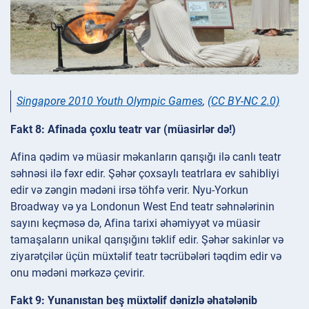
Singapore 2010 Youth Olympic Games
,
(CC BY-NC 2.0)
Fakt 8: Afinada çoxlu teatr var (müasirlər də!)
Afina qədim və müasir məkanların qarışığı ilə canlı teatr
səhnəsi ilə fəxr edir. Şəhər çoxsaylı teatrlara ev sahibliyi
edir və zəngin mədəni irsə töhfə verir. Nyu-Yorkun
Broadway və ya Londonun West End teatr səhnələrinin
sayını keçməsə də, Afina tarixi əhəmiyyət və müasir
tamaşaların unikal qarışığını təklif edir. Şəhər sakinlər və
ziyarətçilər üçün müxtəlif teatr təcrübələri təqdim edir və
onu mədəni mərkəzə çevirir.
Fakt 9: Yunanıstan beş müxtəlif dənizlə əhatələnib