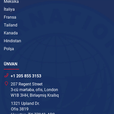
Meksika
İtaliya
Fransa
Tailand
Kanada
Hindistan
Polşa
ÜNVAN
+1 205 855 3153
207 Regent Street
3-cü mərtəbə, ofis, London
W1B 3HH, Birləşmiş Krallıq
1321 Upland Dr.
Ofis 3819