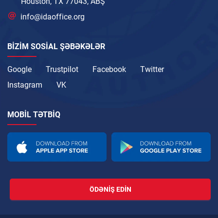
Houston, TX 77043, ABŞ
info@idaoffice.org
BIZIM SOSIAL ŞƏBƏKƏLƏR
Google
Trustpilot
Facebook
Twitter
Instagram
VK
MOBIL TƏTBIQ
ÖDƏNIŞ EDIN