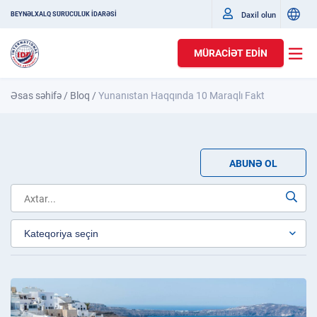
Daxil olun
BEYNƏLXALQ SÜRÜCÜLÜK İDARƏSİ
MÜRACIƏT EDIN
Əsas səhifə
/
Bloq
/
Yunanıstan Haqqında 10 Maraqlı Fakt
ABUNƏ OL