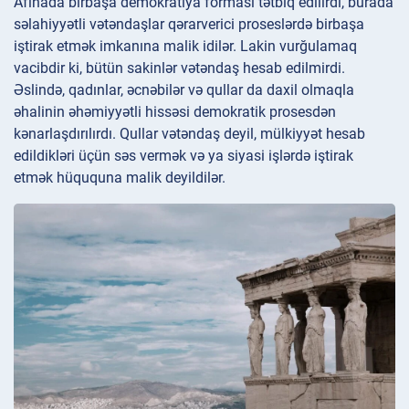
Afinada birbaşa demokratiya forması tətbiq edilirdi, burada
səlahiyyətli vətəndaşlar qərarverici proseslərdə birbaşa
iştirak etmək imkanına malik idilər. Lakin vurğulamaq
vacibdir ki, bütün sakinlər vətəndaş hesab edilmirdi.
Əslində, qadınlar, əcnəbilər və qullar da daxil olmaqla
əhalinin əhəmiyyətli hissəsi demokratik prosesdən
kənarlaşdırılırdı. Qullar vətəndaş deyil, mülkiyyət hesab
edildikləri üçün səs vermək və ya siyasi işlərdə iştirak
etmək hüququna malik deyildilər.