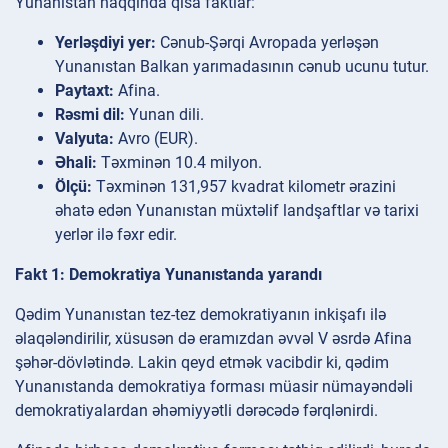
Yunanıstan haqqında qısa faktlar:
Yerləşdiyi yer:
Cənub-Şərqi Avropada yerləşən
Yunanıstan Balkan yarımadasının cənub ucunu tutur.
Paytaxt:
Afina.
Rəsmi dil:
Yunan dili.
Valyuta:
Avro (EUR).
Əhali:
Təxminən 10.4 milyon.
Ölçü:
Təxminən 131,957 kvadrat kilometr ərazini
əhatə edən Yunanıstan müxtəlif landşaftlar və tarixi
yerlər ilə fəxr edir.
Fakt 1: Demokratiya Yunanıstanda yarandı
Qədim Yunanıstan tez-tez demokratiyanın inkişafı ilə
əlaqələndirilir, xüsusən də eramızdan əvvəl V əsrdə Afina
şəhər-dövlətində. Lakin qeyd etmək vacibdir ki, qədim
Yunanıstanda demokratiya forması müasir nümayəndəli
demokratiyalardan əhəmiyyətli dərəcədə fərqlənirdi.