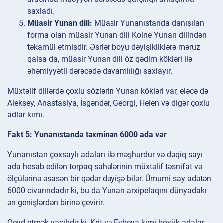
saxladı.
Müasir Yunan dili:
Müasir Yunanıstanda danışılan
forma olan müasir Yunan dili Koine Yunan dilindən
təkamül etmişdir. Əsrlər boyu dəyişikliklərə məruz
qalsa da, müasir Yunan dili öz qədim kökləri ilə
əhəmiyyətli dərəcədə davamlılığı saxlayır.
Müxtəlif dillərdə çoxlu sözlərin Yunan kökləri var, eləcə də
Aleksey, Anastasiya, İsgəndər, Georgi, Helen və digər çoxlu
adlar kimi.
Fakt 5: Yunanıstanda təxminən 6000 ada var
Yunanıstan çoxsaylı adaları ilə məşhurdur və dəqiq sayı
ada hesab edilən torpaq sahələrinin müxtəlif təsnifat və
ölçülərinə əsasən bir qədər dəyişə bilər. Ümumi say adətən
6000 civarındadır ki, bu da Yunan arxipelaqını dünyadakı
ən genişlərdən birinə çevirir.
Qeyd etmək vacibdir ki, Krit və Evbeya kimi böyük adalar