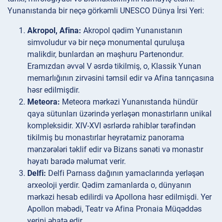
Yunanıstanda bir neçə görkəmli UNESCO Dünya İrsi Yeri:
Akropol, Afina:
Akropol qədim Yunanıstanın
simvoludur və bir neçə monumental quruluşa
malikdir, bunlardan ən məşhuru Partenondur.
Eramızdan əvvəl V əsrdə tikilmiş, o, Klassik Yunan
memarlığının zirvəsini təmsil edir və Afina tanrıçasına
həsr edilmişdir.
Meteora:
Meteora mərkəzi Yunanıstanda hündür
qaya sütunları üzərində yerləşən monastırların unikal
kompleksidir. XIV-XVI əsrlərdə rahiblər tərəfindən
tikilmiş bu monastırlar heyrətamiz panorama
mənzərələri təklif edir və Bizans sənəti və monastır
həyatı barədə məlumat verir.
Delfi:
Delfi Parnass dağının yamaclarında yerləşən
arxeoloji yerdir. Qədim zamanlarda o, dünyanın
mərkəzi hesab edilirdi və Apollona həsr edilmişdi. Yer
Apollon məbədi, Teatr və Afina Pronaia Müqəddəs
yerini əhatə edir.