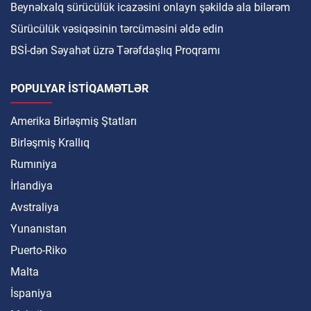
Beynəlxalq sürücülük icazəsini onlayn şəkildə ala bilərəm
Sürücülük vəsiqəsinin tərcüməsini əldə edin
BSİ-dən Səyahət üzrə Tərəfdaşlıq Proqramı
POPULYAR ISTIQAMƏTLƏR
Amerika Birləşmiş Ştatları
Birləşmiş Krallıq
Rumıniya
İrlandiya
Avstraliya
Yunanıstan
Puerto-Riko
Malta
İspaniya