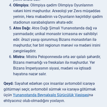
Olimpiya:
Olimpiya qədim Olimpiya Oyunlarının
vətəni kimi məşhurdur. Arxeoloji yer Zevs müqəddəs
yerinin, Hera məbədinin və Oyunların keçirildiyi qədim
stadionun xarabalıqlarını əhatə edir.
Atos Dağı:
Atos Dağı Şimali Yunanıstanda dağ və
yarımadadır, unikal monastır icmasına ev sahibliyi
edir. Ərazi yaxşı qorunmuş Bizans monastırları ilə
məşhurdur, hər biri regionun mənəvi və mədəni irsini
zənginləşdirir.
Mistra:
Mistra Peloponnesdə orta əsr qalalı şəhərdir,
Bizans memarlığı və freskaları ilə məşhurdur. Yer
Bizans İmperiyasının siyasi, mədəni və iqtisadi
həyatına nəzər salır.
Qeyd:
Səyahət edərkən çox insanlar avtomobil icarəyə
götürməyi seçir, avtomobil sürmək və icarəyə götürmək
üçün
Yunanıstanda Beynəlxalq Sürücülük Vəsiqəsi
nə
ehtiyacınız olub-olmadığını yoxlayın.