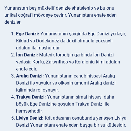
Yunanıstan beş müxtəlif dənizlə əhatələnib və bu onu
unikal coğrafi mövqeyə çevirir. Yunanıstanı əhatə edən
dənizlər:
Ege Dənizi:
Yunanıstanın şərqində Ege Dənizi yerləşir,
Kiklad və Dodekanez də daxil olmaqla çoxsaylı
adaları ilə məşhurdur.
İon Dənizi:
Materik torpağın qərbində İon Dənizi
yerləşir, Korfu, Zakynthos və Kefalonia kimi adaları
əhatə edir.
Aralıq Dənizi:
Yunanıstanın cənub hissəsi Aralıq
Dənizi ilə yuyulur və ölkənin ümumi Aralıq dənizi
iqlimində rol oynayır.
Trakya Dənizi:
Yunanıstanın şimal hissəsi daha
böyük Ege Dənizinə qoşulan Trakya Dənizi ilə
həmsərhddir.
Liviya Dənizi:
Krit adasının cənubunda yerləşən Liviya
Dənizi Yunanıstanı əhatə edən başqa bir su kütləsidir.