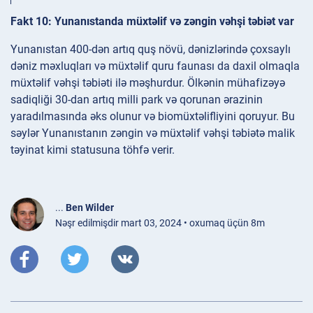
Fakt 10: Yunanıstanda müxtəlif və zəngin vəhşi təbiət var
Yunanıstan 400-dən artıq quş növü, dənizlərində çoxsaylı
dəniz məxluqları və müxtəlif quru faunası da daxil olmaqla
müxtəlif vəhşi təbiəti ilə məşhurdur. Ölkənin mühafizəyə
sadiqliği 30-dan artıq milli park və qorunan ərazinin
yaradılmasında əks olunur və biomüxtəlifliyini qoruyur. Bu
səylər Yunanıstanın zəngin və müxtəlif vəhşi təbiətə malik
təyinat kimi statusuna töhfə verir.
...
Ben Wilder
Nəşr edilmişdir mart 03, 2024 • oxumaq üçün 8m