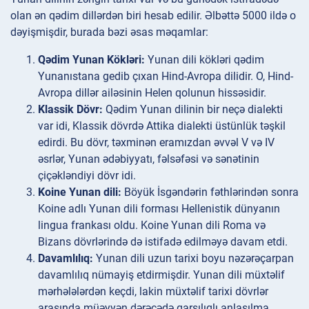
olan ən qədim dillərdən biri hesab edilir. Əlbəttə 5000 ildə o
dəyişmişdir, burada bəzi əsas məqamlar:
Qədim Yunan Kökləri:
Yunan dili kökləri qədim
Yunanıstana gedib çıxan Hind-Avropa dilidir. O, Hind-
Avropa dillər ailəsinin Helen qolunun hissəsidir.
Klassik Dövr:
Qədim Yunan dilinin bir neçə dialekti
var idi, Klassik dövrdə Attika dialekti üstünlük təşkil
edirdi. Bu dövr, təxminən eramızdan əvvəl V və IV
əsrlər, Yunan ədəbiyyatı, fəlsəfəsi və sənətinin
çiçəkləndiyi dövr idi.
Koine Yunan dili:
Böyük İsgəndərin fəthlərindən sonra
Koine adlı Yunan dili forması Hellenistik dünyanın
lingua frankası oldu. Koine Yunan dili Roma və
Bizans dövrlərində də istifadə edilməyə davam etdi.
Davamlılıq:
Yunan dili uzun tarixi boyu nəzərəçarpan
davamlılıq nümayiş etdirmişdir. Yunan dili müxtəlif
mərhələlərdən keçdi, lakin müxtəlif tarixi dövrlər
arasında müəyyən dərəcədə qarşılıqlı anlaşılma